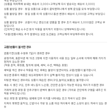
객님 부담입니다.
(상품을 저희쪽에 보내는 배송비 3,000+고객님께 다시 발송되는 배송비 3,000)
상품 불량일 경우 : 동일 상품으로 교환시 클릭앤퍼니에서 왕복 운임을 모두 부담합니다.
상품 불량일 경우 : 동일 상품 외 타 상품이나 옵션 변경시 배송비 3,000원 고객님 부담입니
다.
상품 불량일 경우 : 교환이 아닌 변심으로 반품을 할 경우 초기 배송비 3,000원은 고객님 부
담입니다.
(인위적인 훼손 & 수선 등의 악용을 방지하기 위함이니 양해부탁드립니다)
*교환/반품시에도 추가 발생되는 모든 도선료는 고객님께서 부담해주셔야 합니다.
교환/반품이 불가한 경우
반품기한(상품 수령후 7일)이 경과한 경우
공정거래, 표준약관 제 15조 2항에 의한 이용자의 사용 또는 일부 소비에 의하여 재화 가치가
현저히 감소한 경우
(착용 흔적, 화장품, 탈취제 냄새, 세탁, 수선, 택훼손 포함)
세탁을 하신 경우나 착용을 하신 후에는 불량이 발견되어도 교환/반품이 불가합니다.
워싱면 종류의 제품은 워싱과정에서 옷이 살짝 돌아가는 현상이 있을 수 있습니다.
피팅만 해보신 경우라도 상품이 훼손된 경우(구김,늘어남,보풀)는 불가합니다.
배송 시 생긴 구김, 단추 바느질의 느슨함, 간단한 손질이 가능한 마감실 처리가 미흡한 경우
거래처 공정 과정 중 단추구멍이 완벽히 뚫리지 않은 경우 (가위로 간단하게 구멍을 내주신 뒤
착용 부탁드립니다)
워싱 과정 중 발생하는 냄새와 단추 위치를 나타내는 초크 자국이 남은 경우
지퍼의 뻣뻣한 움직임, 신발이나 가방 및 소품 마감 처리에서 생긴 소량의 본드 자국이 있는 경
우