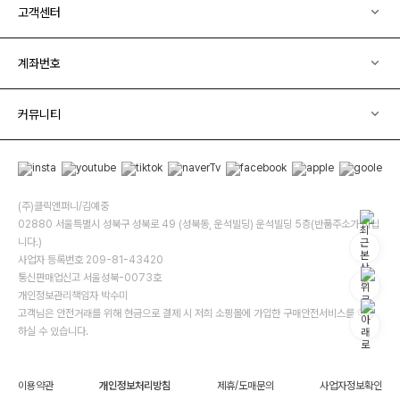
고객센터
계좌번호
커뮤니티
(주)클릭앤퍼니/김예중
02880 서울특별시 성북구 성북로 49 (성북동, 운석빌딩) 운석빌딩 5층(반품주소가 아닙
니다.)
사업자 등록번호 209-81-43420
통신판매업신고 서울성북-0073호
개인정보관리책임자 박수미
고객님은 안전거래를 위해 현금으로 결제 시 저희 소핑몰에 가입한 구매안전서비스를 이용
하실 수 있습니다.
이용약관
개인정보처리방침
제휴/도매문의
사업자정보확인