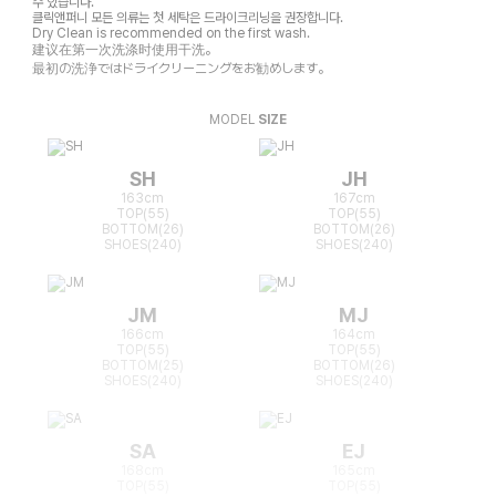
수 있습니다.
클릭앤퍼니 모든 의류는 첫 세탁은 드라이크리닝을 권장합니다.
Dry Clean is recommended on the first wash.
建议在第一次洗涤时使用干洗。
最初の洗浄ではドライクリーニングをお勧めします。
MODEL
SIZE
SH
JH
163cm
167cm
TOP(55)
TOP(55)
BOTTOM(26)
BOTTOM(26)
SHOES(240)
SHOES(240)
JM
MJ
166cm
164cm
TOP(55)
TOP(55)
BOTTOM(25)
BOTTOM(26)
SHOES(240)
SHOES(240)
SA
EJ
168cm
165cm
TOP(55)
TOP(55)