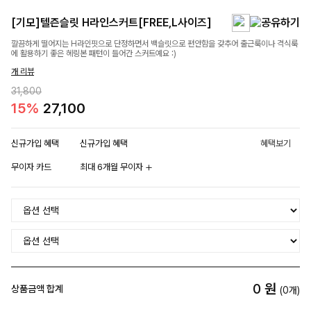
[기모]텔즌슬릿 H라인스커트[FREE,L사이즈]
깔끔하게 떨어지는 H라인핏으로 단정하면서 백슬릿으로 편안함을 갖추어 출근룩이나 격식룩
에 활용하기 좋은 헤링본 패턴이 들어간 스커트예요 :)
개 리뷰
31,800
15%
27,100
신규가입 혜택
신규가입 혜택
혜택보기
무이자 카드
최대 6개월 무이자
0
원
상품금액 합계
(
0
개)