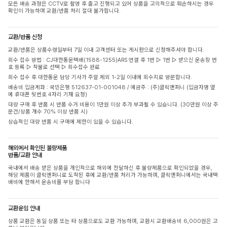
모든 배송 과정은 CCTV로 촬영 후 출고 진행되고 있어 상품을 고의적으로 훼손하시는 경우
확인이 가능하며 교환/반품 처리 절대 불가합니다.
교환/반품 신청
교환/반품은 상품수령일부터 7일 이내 고객센터 또는 게시판으로 신청해주셔야 합니다.
회수 접수 방법 : CJ대한통운택배(1588-1255)ARS 연결 후 1번 ▷ 1번 ▷ 받으신 운송장 번
호 등록 ▷ 착불로 선택 ▷ 회수접수 완료
회수 접수 후 대한통운 담당 기사가 주말 제외 1-2일 이내에 회수지로 방문합니다.
배송비 입금계좌 : 국민은행 512637-01-001048 / 예금주 : (주)클릭앤퍼니 (입금자명 옆
에 휴대폰 뒷번호 4자리 기재 요청)
대량 구매 후 반품 시 반품 수거 비용이 1만원 이상 추가 부과될 수 있습니다. (30만원 이상 주
문건/상품 개수 70% 이상 반품 시)
상습적인 대량 반품 시 구매에 제한이 있을 수 있습니다.
해외에서 확인된 불량제품
반품/교환 안내
국내에서 배송 받은 상품을 개인적으로 해외에 전달하신 후 불량제품으로 확인되었을 경우,
해당 제품이 클릭앤퍼니로 도착된 후에 교환/반품 처리가 가능하며, 클릭앤퍼니에서는 국내택
배비에 한해서 운송비를 부담 합니다
교환운임 안내
상품 교환은 동일 상품 또는 타 상품으로도 교환 가능하며, 교환시 교환배송비 6,000원은 고