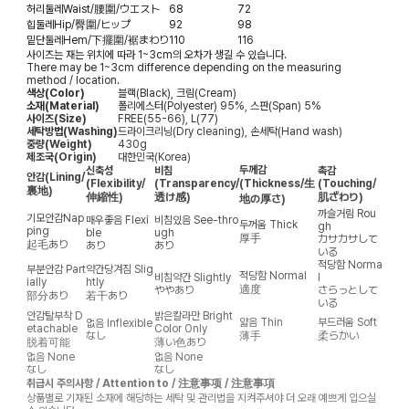
허리둘레
Waist/腰圍/ウエスト
68
72
힙둘레
Hip/臀圍/ヒップ
92
98
밑단둘레
Hem/下擺圍/裾まわり
110
116
사이즈는 재는 위치에 따라 1~3cm의 오차가 생길 수 있습니다.
There may be 1~3cm difference depending on the measuring
method / location.
색상(Color)
블랙(Black), 크림(Cream)
소재(Material)
폴리에스터(Polyester) 95%, 스판(Span) 5%
사이즈(Size)
FREE(55-66), L(77)
세탁방법(Washing)
드라이크리닝(Dry cleaning), 손세탁(Hand wash)
중량(Weight)
430g
제조국(Origin)
대한민국(Korea)
두께감
신축성
비침
촉감
안감
(Lining/
(Flexibility/
(Transparency/
(Thickness/生
(Touching/
裏地)
伸縮性)
透け感)
肌ざわり)
地の厚さ)
까슬거림
Rou
기모안감
Nap
매우좋음
Flexi
비침있음
See-thro
두꺼움
Thick
gh
ping
ble
ugh
厚手
カサカサして
起毛あり
あり
あり
いる
적당함
Norma
부분안감
Part
약간당겨짐
Slig
적당함
Normal
비침약간
Slightly
l
ially
htly
適度
ややあり
さらっとして
部分あり
若干あり
いる
안감탈부착
D
밝은칼라만
Bright
얇음
Thin
부드러움
Soft
없음
Inflexible
etachable
Color Only
なし
薄手
柔らかい
脱着可能
薄い色あり
없음
None
없음
None
なし
なし
취급시 주의사항 / Attention to / 注意事项 / 注意事項
상품별로 기재된 소재에 해당하는 세탁 및 관리법을 지켜주셔야 더 오래 예쁘게 입으실