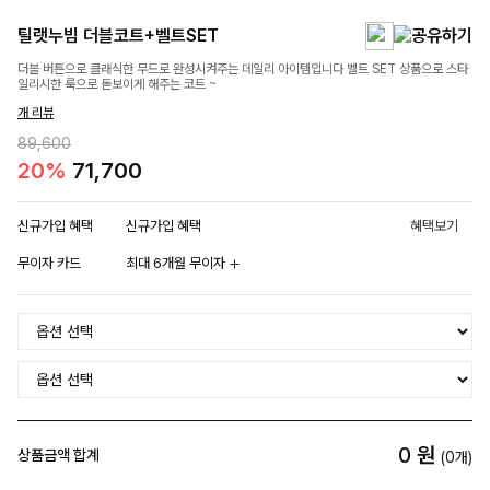
틸랫누빔 더블코트+벨트SET
더블 버튼으로 클래식한 무드로 완성시켜주는 데일리 아이템입니다 벨트 SET 상품으로 스타
일리시한 룩으로 돋보이게 해주는 코트 ~
개 리뷰
89,600
20%
71,700
신규가입 혜택
신규가입 혜택
혜택보기
무이자 카드
최대 6개월 무이자
0
원
상품금액 합계
(
0
개)