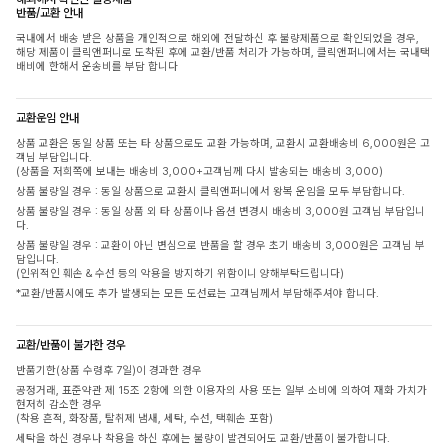
반품/교환 안내
국내에서 배송 받은 상품을 개인적으로 해외에 전달하신 후 불량제품으로 확인되었을 경우,
해당 제품이 클릭앤퍼니로 도착된 후에 교환/반품 처리가 가능하며, 클릭앤퍼니에서는 국내택
배비에 한해서 운송비를 부담 합니다
교환운임 안내
상품 교환은 동일 상품 또는 타 상품으로도 교환 가능하며, 교환시 교환배송비 6,000원은 고
객님 부담입니다.
(상품을 저희쪽에 보내는 배송비 3,000+고객님께 다시 발송되는 배송비 3,000)
상품 불량일 경우 : 동일 상품으로 교환시 클릭앤퍼니에서 왕복 운임을 모두 부담합니다.
상품 불량일 경우 : 동일 상품 외 타 상품이나 옵션 변경시 배송비 3,000원 고객님 부담입니
다.
상품 불량일 경우 : 교환이 아닌 변심으로 반품을 할 경우 초기 배송비 3,000원은 고객님 부
담입니다.
(인위적인 훼손 & 수선 등의 악용을 방지하기 위함이니 양해부탁드립니다)
*교환/반품시에도 추가 발생되는 모든 도선료는 고객님께서 부담해주셔야 합니다.
교환/반품이 불가한 경우
반품기한(상품 수령후 7일)이 경과한 경우
공정거래, 표준약관 제 15조 2항에 의한 이용자의 사용 또는 일부 소비에 의하여 재화 가치가
현저히 감소한 경우
(착용 흔적, 화장품, 탈취제 냄새, 세탁, 수선, 택훼손 포함)
세탁을 하신 경우나 착용을 하신 후에는 불량이 발견되어도 교환/반품이 불가합니다.