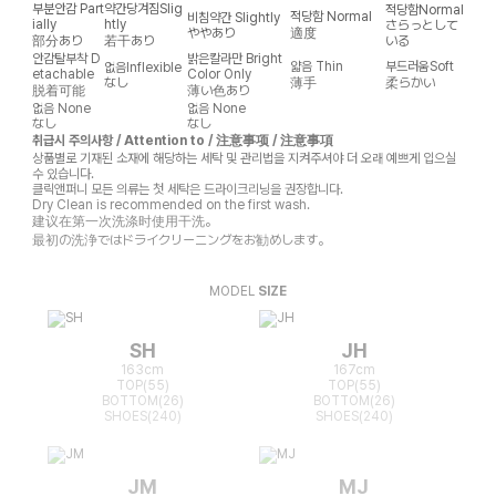
부분안감
Part
약간당겨짐
Slig
적당함
Normal
적당함
Normal
비침약간
Slightly
ially
htly
さらっとして
ややあり
適度
部分あり
若干あり
いる
안감탈부착
D
밝은칼라만
Bright
얇음
Thin
부드러움
Soft
없음
Inflexible
etachable
Color Only
なし
薄手
柔らかい
脱着可能
薄い色あり
없음
None
없음
None
なし
なし
취급시 주의사항 / Attention to / 注意事项 / 注意事項
상품별로 기재된 소재에 해당하는 세탁 및 관리법을 지켜주셔야 더 오래 예쁘게 입으실
수 있습니다.
클릭앤퍼니 모든 의류는 첫 세탁은 드라이크리닝을 권장합니다.
Dry Clean is recommended on the first wash.
建议在第一次洗涤时使用干洗。
最初の洗浄ではドライクリーニングをお勧めします。
MODEL
SIZE
SH
JH
163cm
167cm
TOP(55)
TOP(55)
BOTTOM(26)
BOTTOM(26)
SHOES(240)
SHOES(240)
JM
MJ