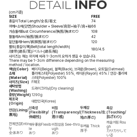
(cm기준)
SIZE
FREE
총길이
Total Length/全長/着丈
74
어깨+소매(단면)
Shoulder + Sleeve/肩部+袖子/肩+袖
66
가슴둘레
Bust Circumference/胸围/胸まわり
108
팔둘레
Arm/袖围/腕まわり
42
밑단둘레
Hem/裤脚围/裾まわり
120
벨트(총길이/폭)
Belt(total length/width)
180/4.5
/腰带(總長/寬)/ベルト(總長/幅)
사이즈는 재는 위치에 따라 1~3cm의 오차가 생길 수 있습니다.
There may be 1~3cm difference depending on the measuring
method / location.
색상(Color)
베이지(Beige), 블랙(Black), 브라운(Brown), 오트밀(Oatmeal)
소재
폴리에스터(Polyester) 55%, 레이온(Rayon) 45% / 안감-폴리에
(Material)
스터(Polyester) 100%
사이즈(Size)
FREE
세탁방법
드라이크리닝(Dry cleaning)
(Washing)
중량(Weight)
1290g
제조국
대한민국(Korea)
(Origin)
두께감
신축성
비침
촉감
안감
(Lining/
(Flexibility/
(Transparency/
(Thickness/生
(Touching/
裏地)
伸縮性)
透け感)
肌ざわり)
地の厚さ)
까슬거림
Rou
전체안감
Entir
매우좋음
Flexib
비침있음
See-thro
두꺼움
Thick
gh
ly
le
ugh
厚手
カサカサして
全体あり
あり
あり
いる