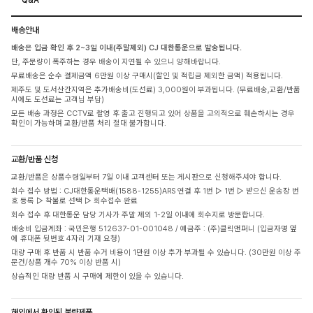
배송안내
배송은 입금 확인 후 2~3일 이내(주말제외) CJ 대한통운으로 발송됩니다.
단, 주문량이 폭주하는 경우 배송이 지연될 수 있으니 양해바랍니다.
무료배송은 순수 결제금액 6만원 이상 구매시(할인 및 적립금 제외한 금액) 적용됩니다.
제주도 및 도서산간지역은 추가배송비(도선료) 3,000원이 부과됩니다. (무료배송,교환/반품
시에도 도선료는 고객님 부담)
모든 배송 과정은 CCTV로 촬영 후 출고 진행되고 있어 상품을 고의적으로 훼손하시는 경우
확인이 가능하며 교환/반품 처리 절대 불가합니다.
교환/반품 신청
교환/반품은 상품수령일부터 7일 이내 고객센터 또는 게시판으로 신청해주셔야 합니다.
회수 접수 방법 : CJ대한통운택배(1588-1255)ARS 연결 후 1번 ▷ 1번 ▷ 받으신 운송장 번
호 등록 ▷ 착불로 선택 ▷ 회수접수 완료
회수 접수 후 대한통운 담당 기사가 주말 제외 1-2일 이내에 회수지로 방문합니다.
배송비 입금계좌 : 국민은행 512637-01-001048 / 예금주 : (주)클릭앤퍼니 (입금자명 옆
에 휴대폰 뒷번호 4자리 기재 요청)
대량 구매 후 반품 시 반품 수거 비용이 1만원 이상 추가 부과될 수 있습니다. (30만원 이상 주
문건/상품 개수 70% 이상 반품 시)
상습적인 대량 반품 시 구매에 제한이 있을 수 있습니다.
해외에서 확인된 불량제품