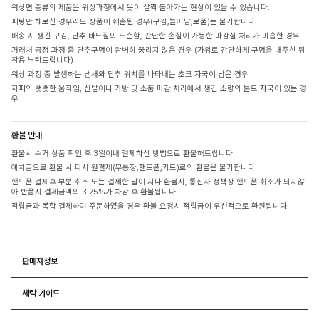
워싱면 종류의 제품은 워싱과정에서 옷이 살짝 돌아가는 현상이 있을 수 있습니다.
피팅만 해보신 경우라도 상품이 훼손된 경우(구김,늘어남,보풀)는 불가합니다.
배송 시 생긴 구김, 단추 바느질의 느슨함, 간단한 손질이 가능한 마감실 처리가 미흡한 경우
거래처 공정 과정 중 단추구멍이 완벽히 뚫리지 않은 경우 (가위로 간단하게 구멍을 내주신 뒤
착용 부탁드립니다)
워싱 과정 중 발생하는 냄새와 단추 위치를 나타내는 초크 자국이 남은 경우
지퍼의 뻣뻣한 움직임, 신발이나 가방 및 소품 마감 처리에서 생긴 소량의 본드 자국이 있는 경
우
환불 안내
환불시 수거 상품 확인 후 3일이내 결제하신 방법으로 환불해드립니다
예치금으로 환불 시 다시 원결제(무통장,핸드폰,카드)로의 환불은 불가합니다.
핸드폰 결제후 부분 취소 또는 결제한 달이 지나 환불시, 통신사 정책상 핸드폰 취소가 되지않
아 반품시 결제금액의 3.75%가 차감 후 환불됩니다.
적립금과 복합 결제하여 주문하였을 경우 환불 요청시 적립금이 우선적으로 환원됩니다.
판매자정보
세탁 가이드