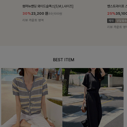
밴스트라이프 스트링원피스
쥬린레이스 카
25%
35,100
원
12%
34,90
46,800원
리뷰 카운트 영역
리뷰 카운트 영
BEST ITEM