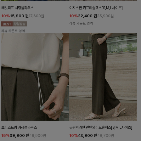
레킷퍼프 셔링블라우스
이지스판 카프리슬랙스[S,M,L사이즈]
10%
15,900
원
10%
32,400
원
17,600원
35,900원
리뷰 카운트 영역
리뷰 카운트 영역
초리스트링 카라블라우스
굿핀턱라인 린넨와이드슬랙스[S,M,L사이즈]
15%
39,900
원
10%
43,900
원
46,900원
48,700원