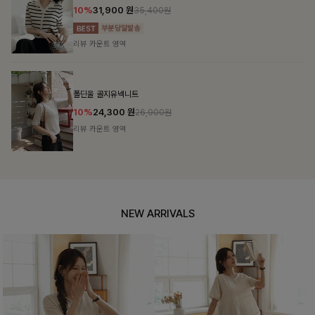
14%
39,900
원
46,300원
리뷰 카운트 영역
테킷미 레터링티셔츠+반바지SET
18%
29,900
원
36,400원
리뷰 카운트 영역
NEW ARRIVALS