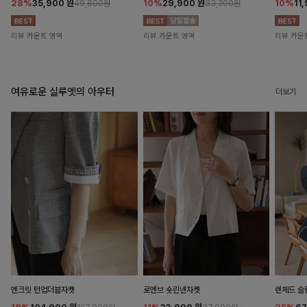
28%
35,900
원
10%
29,900
원
10%
11
49,800원
33,200원
리뷰 카운트 영역
리뷰 카운트 영역
리뷰 카운
여유로운 실루엣의 아우터
더보기
엔크릿 턴업더블자켓
로엔브 숏린넨자켓
렌체드 슬