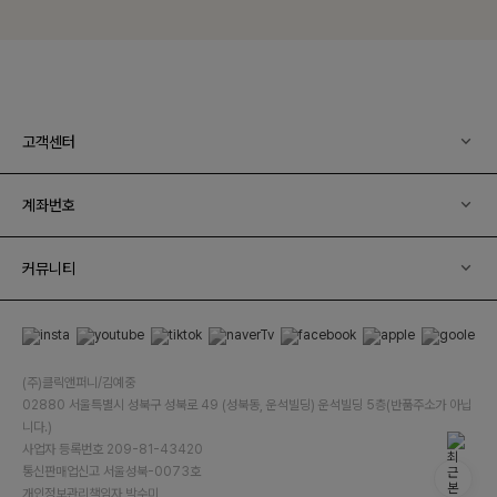
고객센터
계좌번호
커뮤니티
(주)클릭앤퍼니/김예중
02880 서울특별시 성북구 성북로 49 (성북동, 운석빌딩) 운석빌딩 5층(반품주소가 아닙
니다.)
사업자 등록번호 209-81-43420
통신판매업신고 서울성북-0073호
개인정보관리책임자 박수미