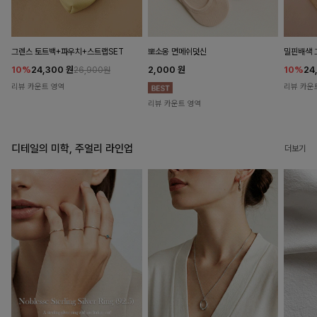
뽀소옹 면메쉬덧신
그렌스 토트백+파우치+스트랩SET
밀핀배색 
2,000
원
10%
24,300
원
10%
24
26,900원
리뷰 카운트 영역
리뷰 카운
리뷰 카운트 영역
디테일의 미학, 주얼리 라인업
더보기