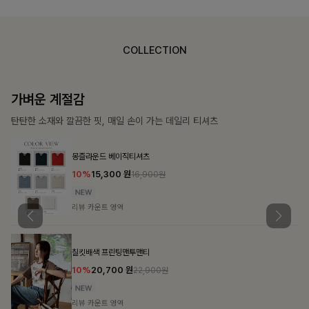
COLLECTION
가장 쉬운 코디
특별한 날부터 일상까지 함께하는 룩
큐플리츠 블라우스+스커트+벨트SET
10%
57,600
원
63,900원
리뷰 카운트 영역
밴스트라이프 스트링원피스
25%
35,100
원
46,800원
리뷰 카운트 영역