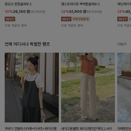
랑도브 펀칭블라우스
댕스트라이프 백버튼블라우스
제딧레이어
10%
26,100
원
12%
51,900
원
12%
43
28,900원
58,900원
리뷰 카운트 영역
리뷰 카운트 영역
리뷰 카운
언제 어디서나 특별한 팬츠
더보기
쿠르디 언발뷔스티에+티셔츠+와이드팬
내가고른쿨함 와이드팬츠[FREE,L사이
더예쁜린넨