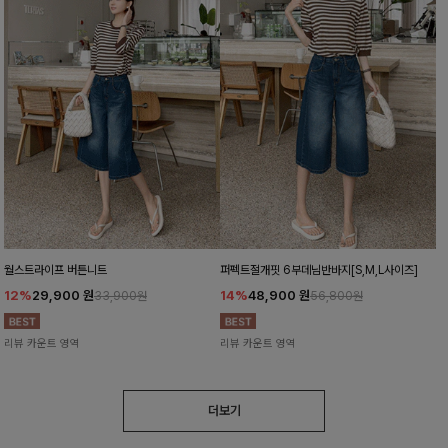
월스트라이프 버튼니트
퍼펙트절개핏 6부데님반바지[S,M,L사이즈]
12%
29,900
원
14%
48,900
원
33,900원
56,800원
리뷰 카운트 영역
리뷰 카운트 영역
더보기