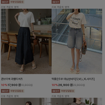
리뷰 카운트 영역
리뷰 카운트 영역
콘브이넥 라벨티셔츠
딱좋은5부 데님반바지[S,M,L,XL사이즈]
10%
17,900
원
10%
26,900
원
19,800원
29,800원
리뷰 카운트 영역
리뷰 카운트 영역