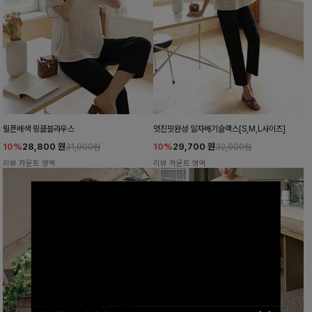
릴픈배색 링클블라우스
멋진핏완성 일자배기슬랙스[S,M,L사이즈]
10%
28,800
원
10%
29,700
원
31,900원
32,900원
리뷰 카운트 영역
리뷰 카운트 영역