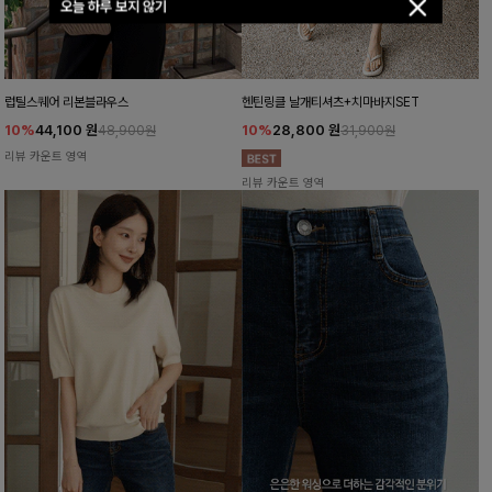
오늘 하루 보지 않기
럽틸스퀘어 리본블라우스
헨틴링클 날개티셔츠+치마바지SET
10%
44,100
원
10%
28,800
원
48,900원
31,900원
리뷰 카운트 영역
리뷰 카운트 영역