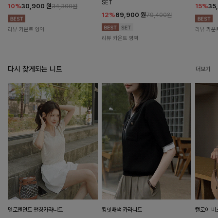
SET
10%
30,900
원
15%
35
34,300원
12%
69,900
원
79,400원
리뷰 카운트 영역
리뷰 카운
리뷰 카운트 영역
다시 찾게되는 니트
더보기
델로펜던트 펀칭카라니트
킹밋배색 카라니트
캘로이 비