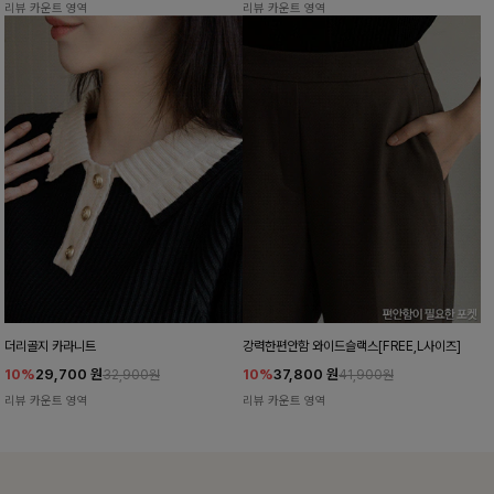
리뷰 카운트 영역
리뷰 카운트 영역
더리골지 카라니트
강력한편안함 와이드슬랙스[FREE,L사이즈]
10%
29,700
원
10%
37,800
원
32,900원
41,900원
리뷰 카운트 영역
리뷰 카운트 영역