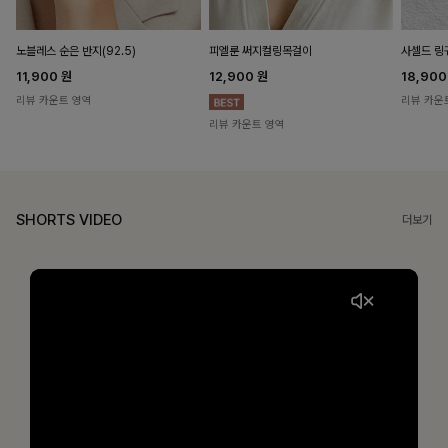
노블레스 순은 반지(92.5)
피엘룬 써지컬링목걸이
사셀드 링
11,900
원
12,900
원
18,90
리뷰 카운트 영역
리뷰 카운
리뷰 카운트 영역
SHORTS VIDEO
더보기