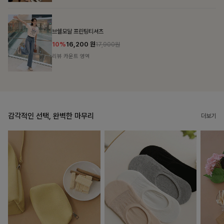
룬셀퍼프 셔링원피스
10%
36,900
원
40,900원
리뷰 카운트 영역
감각적인 선택, 완벽한 마무리
더보기