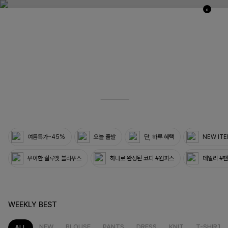
0
03
33
여름특가~45%
오늘 출발
단, 하루 혜택
NEW IT
우아한 실루엣 블라우스
하나로 완성된 코디 #원피스
데일리 #
WEEKLY BEST
NEW
BLOUSE
PANTS
DRESS
KNIT
T-SHIRT
ALL