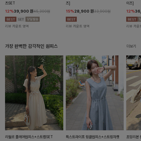
츠SET
즈]
이즈]
12%
39,900
원
15%
28,900
원
12%
36
45,300원
33,900원
리뷰 카운트 영역
리뷰 카운트 영역
리뷰 카운
가장 완벽한 감각적인 원피스
더보기
리월르 플레어원피스+스트랩SET
특스트라이프 링클원피스+스트링자켓
초밍리본 