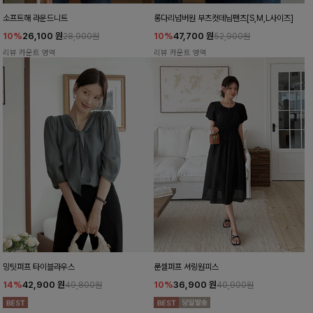
소프트해 라운드니트
롱다리넘버원 부츠컷데님팬츠[S,M,L사이즈]
10%
26,100
원
10%
47,700
원
28,900원
52,900원
리뷰 카운트 영역
리뷰 카운트 영역
밍팃퍼프 타이블라우스
룬셀퍼프 셔링원피스
14%
42,900
원
10%
36,900
원
49,800원
40,900원