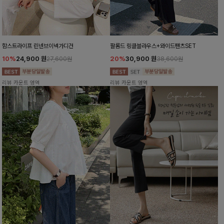
함스트라이프 린넨브이넥가디건
팔롬드 링클블라우스+와이드팬츠SET
10%
24,900
원
20%
30,900
원
27,600원
38,600원
리뷰 카운트 영역
리뷰 카운트 영역