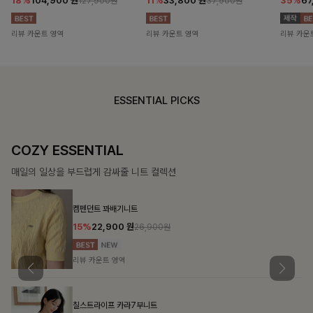
18%
104,900
원
11%
33,800
원
35%
67
127,900원
37,900원
리뷰 카운트 영역
리뷰 카운트 영역
리뷰 카운
ESSENTIAL PICKS
DOUBLE THE JOY
함께할 때 더욱 완벽한, 합리적인 선택으로 채우는 즐거움
필첸체크 스트링블라우스+플레어스커트SET
14%
42,900
원
49,800원
리뷰 카운트 영역
캠릿리본 뷔스티에원피스+티셔츠SET