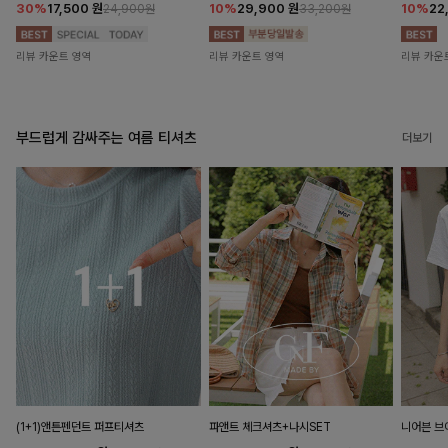
30%
17,500
원
10%
29,900
원
10%
22
24,900원
33,200원
리뷰 카운트 영역
리뷰 카운트 영역
리뷰 카운
부드럽게 감싸주는 여름 티셔츠
더보기
(1+1)앤튼펜던트 퍼프티셔츠
파앤트 체크셔츠+나시SET
니어븐 브