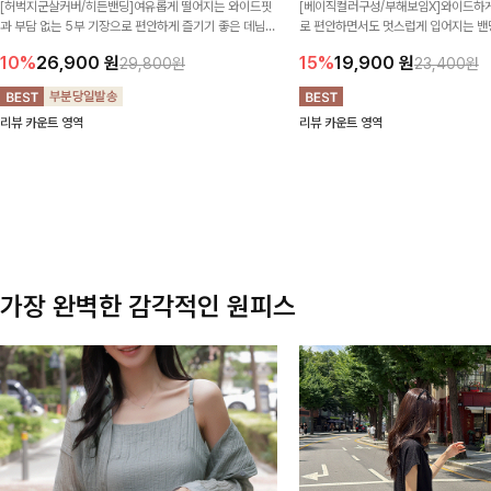
[허벅지군살커버/히든밴딩]여유롭게 떨어지는 와이드핏
[베이직컬러구성/부해보임X]와이드하게
과 부담 없는 5부 기장으로 편안하게 즐기기 좋은 데님
로 편안하면서도 멋스럽게 입어지는 밴딩
팬츠 ✨ 빈티지한 워싱감이 더해져 캐주얼하면서도 트렌
한 포켓 디테일 더해져 데일리룩부터 
10%
26,900
원
15%
19,900
원
29,800원
23,400원
디한 무드로 연출
높게 즐겨지는 아이템!
리뷰 카운트 영역
리뷰 카운트 영역
가장 완벽한 감각적인 원피스