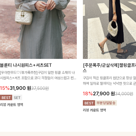
블룬티 나시원피스+셔츠SET
[주문폭주/군살삭제]젤링클프
스
[우아한무드🤍/휴가룩추천]구김이 덜한 링클 소재의 나
시원피스+셔츠 조합으로 코디 걱정없이 여성스럽고 편안
구김이 적은 링클프리 원단으로 항상 
하게 즐길 수 있는 아이템이에요:)
하며 일자로 떨어지는 넉넉한 핏으로 
15%
31,900
원
37,500원
해주는 원피스에요🖤
18%
27,900
원
34,000원
리뷰 카운트 영역
리뷰 카운트 영역