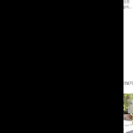
증👍]누구나 갖고 싶어할 슬랙스:)베이
[바스락소재💙/8부기장]사이드 버튼 디테일이 은은한
로 이쁜 핏 연출은 물론,쫀쫀한 스판끼
포인트가 되어주는 와이드 팬츠입니다. 여유롭게 떨어지
하게!
는 실루엣과 가볍게 바스락거리는 소재감으로 시원하고
00
원
14%
42,900
원
37,300원
49,800원
편안하게 즐기기 좋은 아이템-
리뷰 카운트 영역
더보기