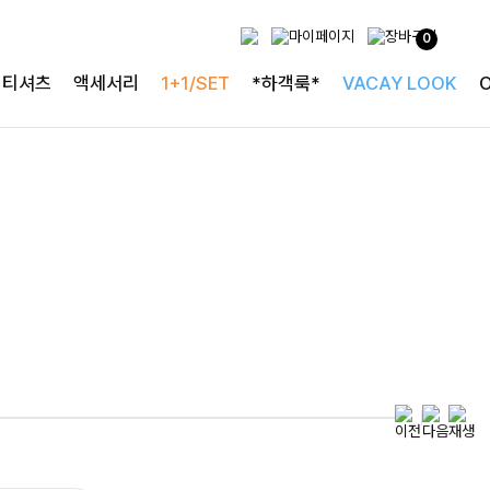
0
특별한 날을 빛내는
티셔츠
액세서리
1+1/SET
*하객룩*
VACAY LOOK
하객룩의 정석
로즐리본 러플블라우스