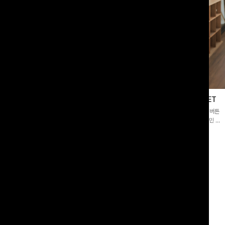
블라우스
제딧레이어드 블라우스+플레어팬츠SET
스퀘어넥]입체감 있는 링클 엠보 텍스
[완성도높은💗]레이어드한 듯 자연스러운 나시와 버튼
라우스- 여유로운 실루엣과 물결 짜임
원피스가 함께 구성된 세트 아이템입니다. 코디 고민 없
더해져 편안하면서도 여성스러운 무드를
이 한 벌만으로도 내추럴하면서 여성스러운 썸머룩 완성!
00
원
12%
43,900
원
34,800원
49,800원
리뷰 카운트 영역