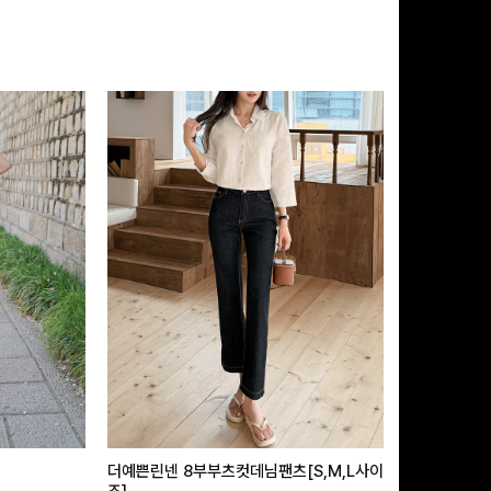
더예쁜린넨 8부부츠컷데님팬츠[S,M,L사이
급속쿨링효과 