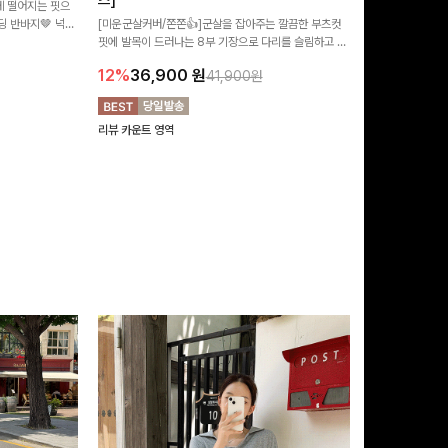
즈]
 떨어지는 핏으
[MADE/후기인
 반바지🤎 넉넉
[미운군살커버/쫀쫀👍]군살을 잡아주는 깔끔한 부츠컷
직하지만 부츠컷으
여행룩까지 활용도
핏에 발목이 드러나는 8부 기장으로 다리를 슬림하고 길
로 하루종일 편안
20%
29,9
어보이게 만들어주며 생지 소재로 멋을 더한 데님팬츠에
12%
36,900
원
41,900원
요~!
리뷰 카운트 영역
리뷰 카운트 영역