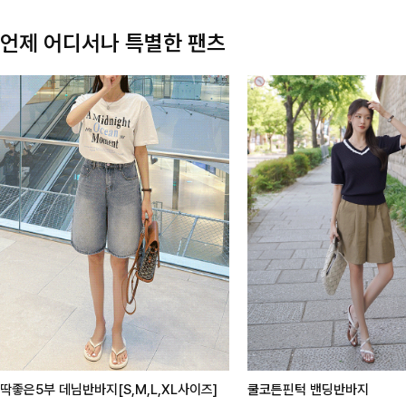
언제 어디서나 특별한 팬츠
딱좋은5부 데님반바지[S,M,L,XL사이즈]
쿨코튼핀턱 밴딩반바지