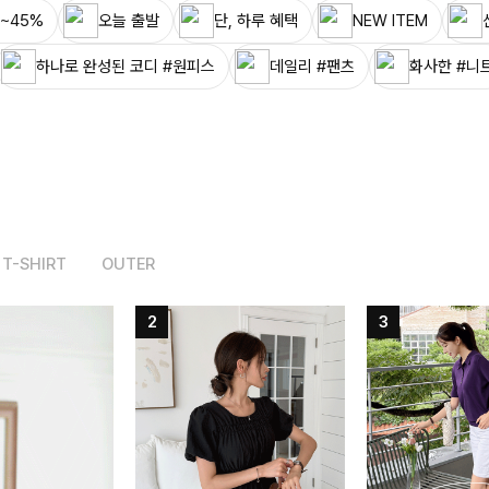
~45%
오늘 출발
단, 하루 혜택
NEW ITEM
하나로 완성된 코디 #원피스
데일리 #팬츠
화사한 #니
T-SHIRT
OUTER