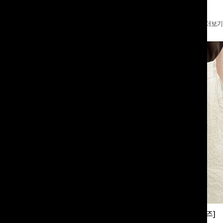
더보기
부츠컷슬랙스[S,M,L사이즈]
쿨링버튼 8부와이드팬츠[FREE,L사이즈]