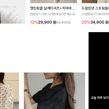
완성해주는 7부 블
헨틴링클 날개티셔츠+치마바지SET
드람린넨 스트링블
 스타일링을 연출하
[텐션감↑/구김↓]가볍게 입기만 해도 코
[시원함🧊/77사이즈까
디가 완성되는 세트 아이템으로, 자연스럽
한 텍스처가 돋보이는 블
12%
29,900
원
20%
34,900
원
33,900원
게 퍼지는 프릴 날개 소매가 우아한 포인트
없는 슬릿 카라 디자인이
를 더해드립니다💕 잔잔한 링클 텍스처 소
원하게 연출해드립니다 
재와 편안한 허리밴딩으로 하루 종일 산뜻
하고 쾌적하게 즐겨보세요!
오늘 하루 보지