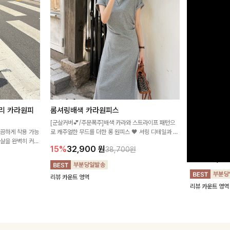
리 카라원피
롬셔링배색 카라원피스
[비율만점/
스
[군살커버💕/주문폭주]배색 카라와 스트라이프 패턴으
깔끔하게 착용 가능
로 캐주얼한 무드를 더한 롱 원피스 🖤 셔링 디테일과 쫀
고급스러운 플라
군살을 완벽히 커버
쫀한 스판 소재로 편안하면서도 여성스럽게 연출돼요
서 세련된 분위기
15%
32,900
원
38,700원
림하게 핏을 조절
12%
32,4
리뷰 카운트 영역
리뷰 카운트 영역