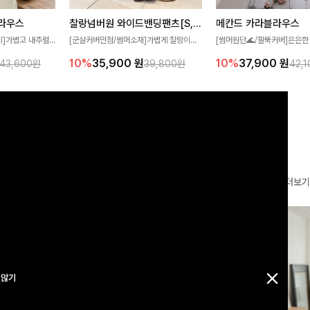
찰랑넘버원 와이드밴딩팬츠[S,M,L사이즈]
메칸드 카라블라우스
라우스
[군살커버만점/썸머소재]가볍게 찰랑이는
[썸머원단🌊/팔뚝커버]은은한
지]가볍고 내추럴
원단과 여유로운 와이드 핏으로 하루 종일
와 여유로운 실루엣이 만나 
라우스로, 답답함
10%
35,900
원
10%
37,900
원
39,800원
42,
43,600원
편안하게 착용하실 수 있는 팬츠입니다 🖤
세련된 무드를 연출해주는 블
 얼굴선을 더욱 시
✨ 허리 전체 밴딩과 스트링 디테일로 안정
리룩부터 출근룩까지 다양하게
🌿
감 있는 착용감을 더해드려요!
은 베이직한 디자인!
더보기
 않기