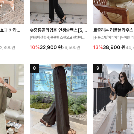
[재구매율1위] 냉감효과 카라니트
숏중롱골라입을 인생슬랙스[S,M,L,XL사이즈]
로즐리본 러플블라우스
[여름버전출시]쫀쫀한 스판으로 편안하게
[쉬폰소재/여리여리]우아한 리
필요가 없어요!얇
착용되어 누구나 입기 좋은 데일리 슬랙스!
연스럽게 흐르는 러플 디테일
10%
32,900
원
13%
38,900
원
32,800원
36,500원
44,
여름에도 시원하게
숏·기본·롱 기장과 와이드·부츠컷 핏까지 취
분위기를 더해주는 블라우스 
다
향에 맞게 선택할 수 있어 더욱 만족스러워
한 소재감과 여유롭게 떨어지
요
얼굴까지 화사해 보이며 세련
좋아요