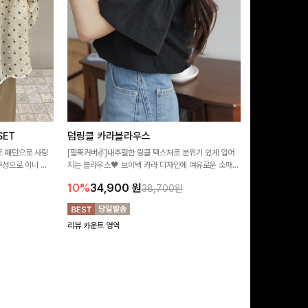
ET
덤링클 카라블라우스
비반드 링클
트 패턴으로 사랑
[팔뚝커버✌]내추럴한 링클 텍스처로 분위기 있게 입어
[구김걱정없는✨/
구성으로 이너 걱
지는 블라우스🖤 브이넥 카라 디자인에 여유로운 소매핏
처가 돋보이는 블
:)
더해져 여리하면서도 시원한 무드로 즐기기 좋아요-
소매 디테일이 
10%
34,900
원
17%
28,9
38,700원
연출해드려요!
리뷰 카운트 영역
리뷰 카운트 영역