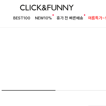
여름의 끝을 완성할
BEST100
NEW10%
휴가 전 빠른배송
여름특가~
감각적인 원피스
셀퍼프 셔링원피스