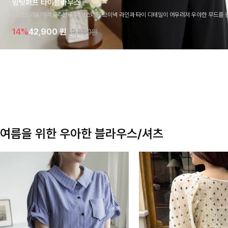
밍팃퍼프 타이블라우스
[고급스러움/하객룩추천💎]여성스러운 브이넥 라인과 타이 디테일이 어우러져 우아한 무드를 
라우스 🤍 여유로운 7부 소매로 편안하게 착용되며 데일리룩부터 출근룩, 하객룩까지 세련된
14%
42,900
원
49,800원
기 좋은 아이템이에요
여름을 위한 우아한 블라우스/셔츠