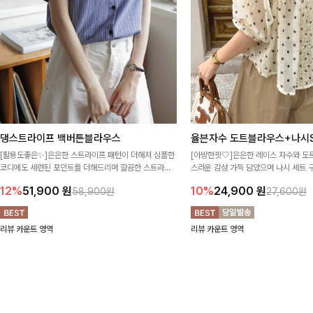
댕스트라이프 백버튼블라우스
율븐자수 도트블라우스+나시S
[활용도좋은✨]은은한 스트라이프 패턴이 더해져 심플한
[아방한핏🤍]은은한 레이스 자수와 도
코디에도 세련된 포인트를 더해드리며 깔끔한 스트라이
스러운 감성 가득 담았으며 나시 세트 
프 디테일로 유행 없이 오래 함께하기 좋은 블라우스예요
정없이 손쉽게 코디 가능한 블라우스에요
12%
51,900
원
10%
24,900
원
58,900원
27,600원
리뷰 카운트 영역
리뷰 카운트 영역