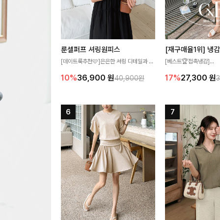
룬셀퍼프 셔링원피스
[데이트룩추천🩷]은은한 셔링 디테일과 퍼
[베스트🏆접촉냉감]
프 소매가 어우러져 사랑스러운 무드를 완
여름에도 무더위 걱정할 
10%
36,900
원
17%
27,300
원
40,900원
성해주는 원피스🤍 허리 스모크 밴딩이 슬
고 가벼운 소재감으로 
림한 실루엣을 연출해주며, 자연스럽게 퍼
즐기실 수 있는 니트랍니
지는 플레어 라인으로 여성스럽고 편안하게
즐기기 좋아요