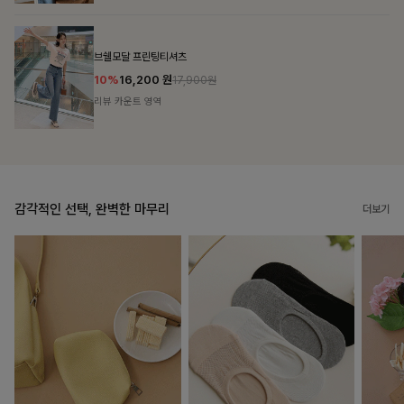
룬셀퍼프 셔링원피스
10%
36,900
원
40,900원
리뷰 카운트 영역
감각적인 선택, 완벽한 마무리
더보기