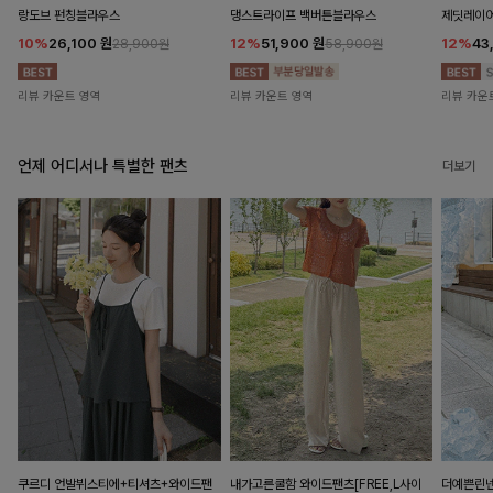
랑도브 펀칭블라우스
댕스트라이프 백버튼블라우스
제딧레이어
10%
26,100
원
12%
51,900
원
12%
43
28,900원
58,900원
리뷰 카운트 영역
리뷰 카운트 영역
리뷰 카운
언제 어디서나 특별한 팬츠
더보기
쿠르디 언발뷔스티에+티셔츠+와이드팬
내가고른쿨함 와이드팬츠[FREE,L사이
더예쁜린넨