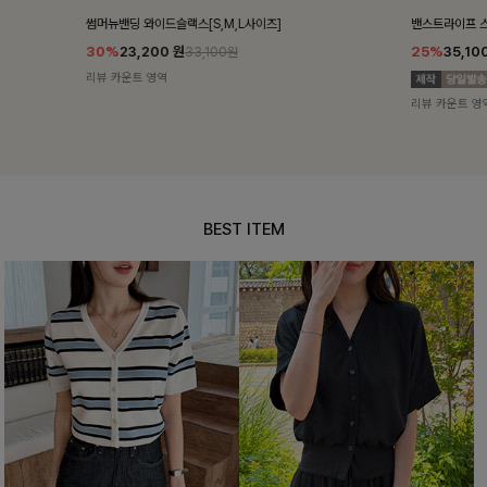
밴스트라이프 스트링원피스
쥬린레이스 카
25%
35,100
원
12%
34,90
46,800원
리뷰 카운트 영역
리뷰 카운트 영
BEST ITEM