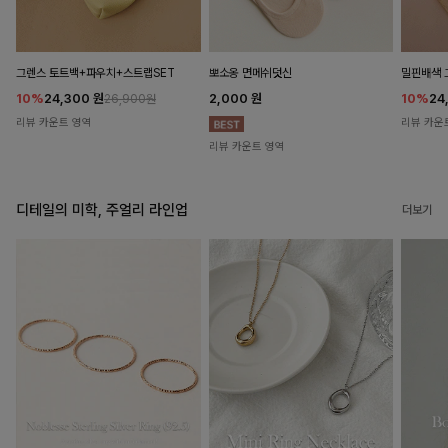
뽀소옹 면메쉬덧신
그렌스 토트백+파우치+스트랩SET
밀핀배색 
2,000
원
10%
24,300
원
10%
24
26,900원
리뷰 카운트 영역
리뷰 카운
리뷰 카운트 영역
디테일의 미학, 주얼리 라인업
더보기