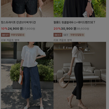
함스트라이프 린넨브이넥가디건
팔롬드 링클블라우스+와이드팬츠SET
10%
24,900
원
20%
30,900
원
27,600원
38,600원
리뷰 카운트 영역
리뷰 카운트 영역