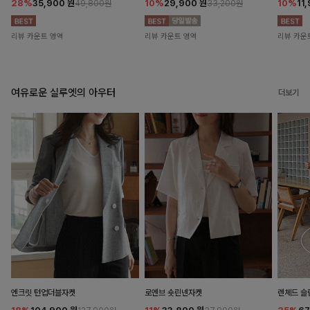
28%
35,900
원
10%
29,900
원
10%
11
49,800원
33,200원
리뷰 카운트 영역
리뷰 카운트 영역
리뷰 카운
여유로운 실루엣의 아우터
더보기
엔크릿 턴업더블자켓
로엔브 숏린넨자켓
렌체드 슬