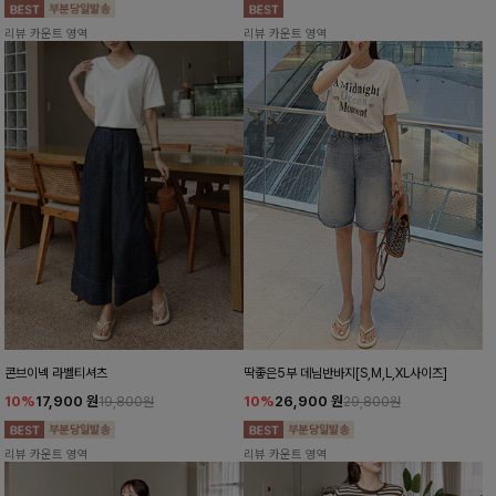
리뷰 카운트 영역
리뷰 카운트 영역
콘브이넥 라벨티셔츠
딱좋은5부 데님반바지[S,M,L,XL사이즈]
10%
17,900
원
10%
26,900
원
19,800원
29,800원
리뷰 카운트 영역
리뷰 카운트 영역