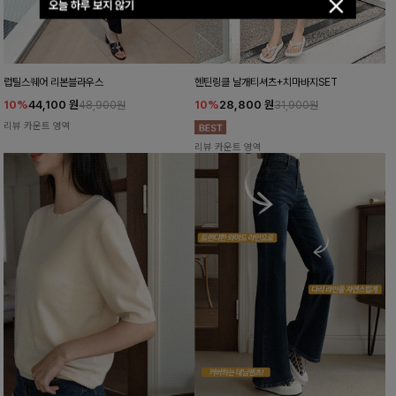
오늘 하루 보지 않기
럽틸스퀘어 리본블라우스
헨틴링클 날개티셔츠+치마바지SET
10%
44,100
원
10%
28,800
원
48,900원
31,900원
리뷰 카운트 영역
리뷰 카운트 영역