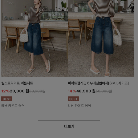
월스트라이프 버튼니트
퍼펙트절개핏 6부데님반바지[S,M,L사이즈]
12%
29,900
원
14%
48,900
원
33,900원
56,800원
리뷰 카운트 영역
리뷰 카운트 영역
더보기