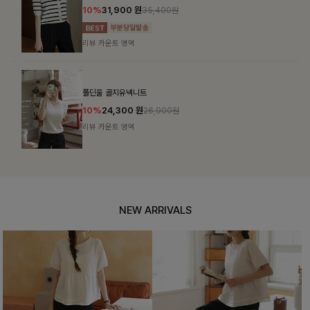
10%
31,900
원
35,400원
리뷰 카운트 영역
폴딘울 골지유넥니트
10%
24,300
원
26,900원
리뷰 카운트 영역
NEW ARRIVALS