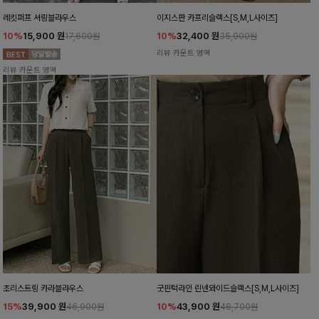
레킷퍼프 셔링블라우스
이지스판 카프리슬랙스[S,M,L사이즈]
10%
15,900
원
10%
32,400
원
17,600원
35,900원
리뷰 카운트 영역
리뷰 카운트 영역
초리스트링 카라블라우스
굿핀턱라인 린넨와이드슬랙스[S,M,L사이즈]
15%
39,900
원
10%
43,900
원
46,900원
48,700원