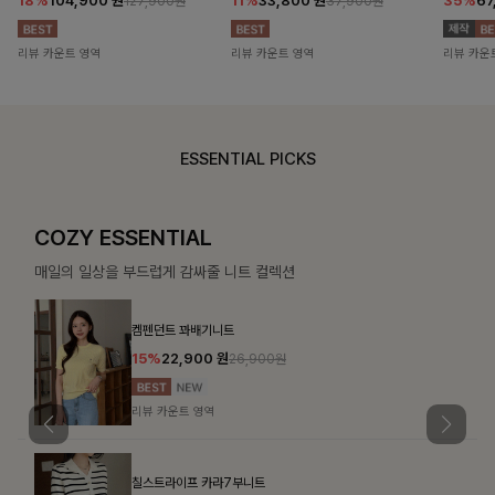
18%
104,900
원
11%
33,800
원
35%
67
127,900원
37,900원
리뷰 카운트 영역
리뷰 카운트 영역
리뷰 카운
ESSENTIAL PICKS
COZY ESSENTIAL
매일의 일상을 부드럽게 감싸줄 니트 컬렉션
켐펜던트 꽈배기니트
15%
22,900
원
26,900원
리뷰 카운트 영역
칠스트라이프 카라7부니트