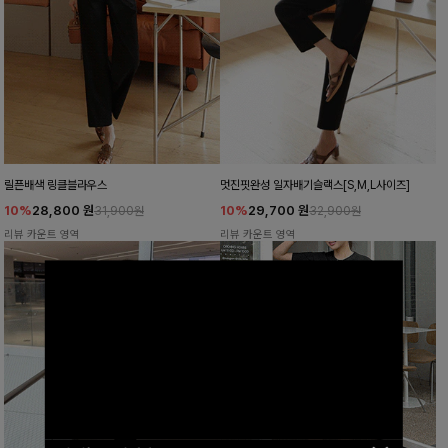
릴픈배색 링클블라우스
멋진핏완성 일자배기슬랙스[S,M,L사이즈]
10%
28,800
원
10%
29,700
원
31,900원
32,900원
리뷰 카운트 영역
리뷰 카운트 영역