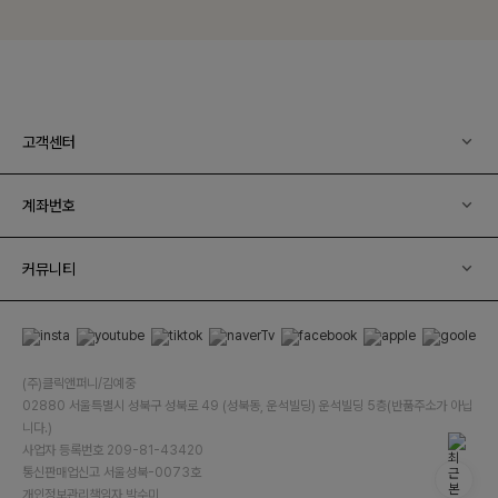
고객센터
계좌번호
커뮤니티
(주)클릭앤퍼니/김예중
02880 서울특별시 성북구 성북로 49 (성북동, 운석빌딩) 운석빌딩 5층(반품주소가 아닙
니다.)
사업자 등록번호 209-81-43420
통신판매업신고 서울성북-0073호
개인정보관리책임자 박수미