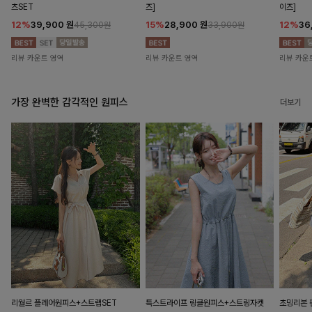
츠SET
즈]
이즈]
12%
39,900
원
15%
28,900
원
12%
36
45,300원
33,900원
리뷰 카운트 영역
리뷰 카운트 영역
리뷰 카운
가장 완벽한 감각적인 원피스
더보기
리월르 플레어원피스+스트랩SET
특스트라이프 링클원피스+스트링자켓
초밍리본 