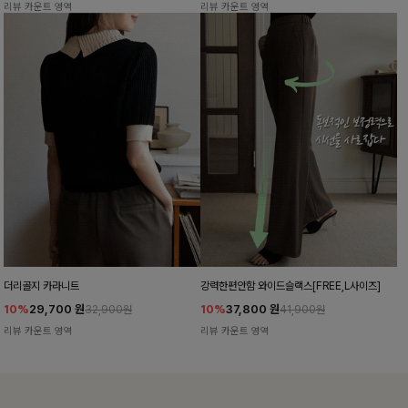
리뷰 카운트 영역
리뷰 카운트 영역
더리골지 카라니트
강력한편안함 와이드슬랙스[FREE,L사이즈]
10%
29,700
원
10%
37,800
원
32,900원
41,900원
리뷰 카운트 영역
리뷰 카운트 영역