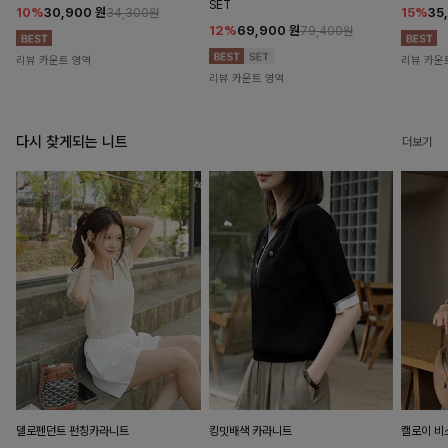
SET
10%
30,900
원
15%
35
34,300원
12%
69,900
원
79,400원
리뷰 카운트 영역
리뷰 카운
리뷰 카운트 영역
다시 찾게되는 니트
더보기
델로펜던트 펀칭카라니트
킹밋배색 카라니트
캘로이 비