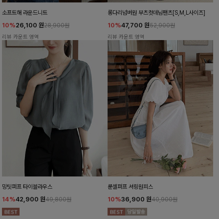
소프트해 라운드니트
롱다리넘버원 부츠컷데님팬츠[S,M,L사이즈]
10%
26,100
원
10%
47,700
원
28,900원
52,900원
리뷰 카운트 영역
리뷰 카운트 영역
밍팃퍼프 타이블라우스
룬셀퍼프 셔링원피스
14%
42,900
원
10%
36,900
원
49,800원
40,900원