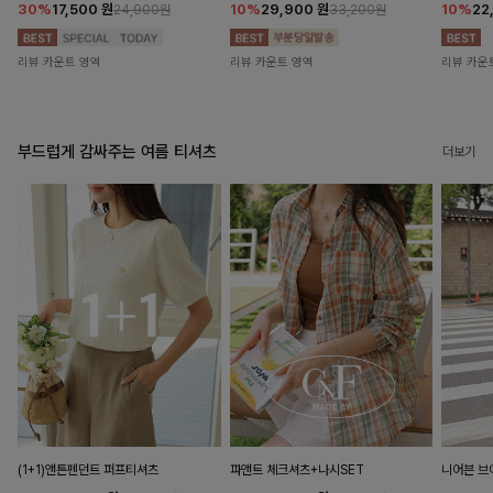
30%
17,500
원
10%
29,900
원
10%
22
24,900원
33,200원
리뷰 카운트 영역
리뷰 카운트 영역
리뷰 카운
부드럽게 감싸주는 여름 티셔츠
더보기
(1+1)앤튼펜던트 퍼프티셔츠
파앤트 체크셔츠+나시SET
니어븐 브