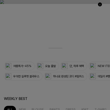
0
03
33
여름특가~45%
오늘 출발
단, 하루 혜택
NEW IT
우아한 실루엣 블라우스
하나로 완성된 코디 #원피스
데일리 #
WEEKLY BEST
NEW
BLOUSE
PANTS
DRESS
KNIT
T-SHIRT
ALL