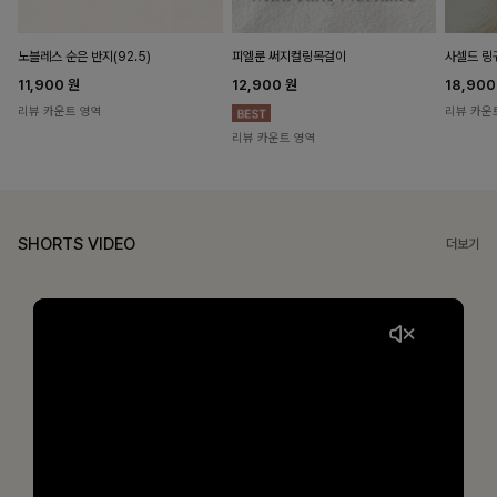
노블레스 순은 반지(92.5)
피엘룬 써지컬링목걸이
사셀드 링
11,900
원
12,900
원
18,90
리뷰 카운트 영역
리뷰 카운
리뷰 카운트 영역
SHORTS VIDEO
더보기