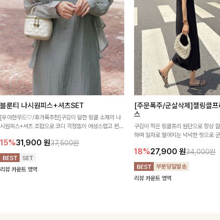
블룬티 나시원피스+셔츠SET
[주문폭주/군살삭제]젤링클프
스
[우아한무드🤍/휴가룩추천]구김이 덜한 링클 소재의 나
시원피스+셔츠 조합으로 코디 걱정없이 여성스럽고 편안
구김이 적은 링클프리 원단으로 항상 
하게 즐길 수 있는 아이템이에요:)
하며 일자로 떨어지는 넉넉한 핏으로 
15%
31,900
원
37,500원
해주는 원피스에요🖤
18%
27,900
원
34,000원
리뷰 카운트 영역
리뷰 카운트 영역