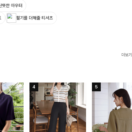
산뜻한 아우터
트
활기를 더해줄 티셔츠
더보기