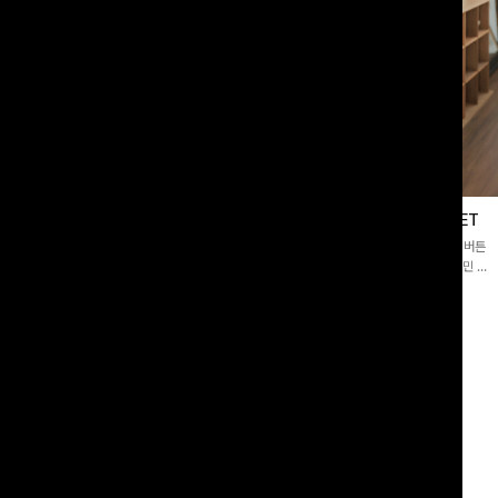
블라우스
제딧레이어드 블라우스+플레어팬츠SET
스퀘어넥]입체감 있는 링클 엠보 텍스
[완성도높은💗]레이어드한 듯 자연스러운 나시와 버튼
라우스- 여유로운 실루엣과 물결 짜임
원피스가 함께 구성된 세트 아이템입니다. 코디 고민 없
더해져 편안하면서도 여성스러운 무드를
이 한 벌만으로도 내추럴하면서 여성스러운 썸머룩 완성!
00
원
12%
43,900
원
34,800원
49,800원
리뷰 카운트 영역