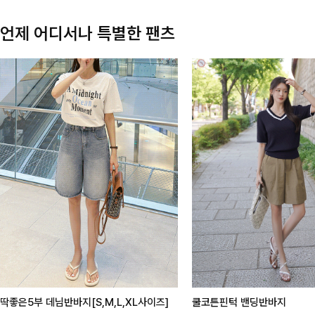
언제 어디서나 특별한 팬츠
딱좋은5부 데님반바지[S,M,L,XL사이즈]
쿨코튼핀턱 밴딩반바지