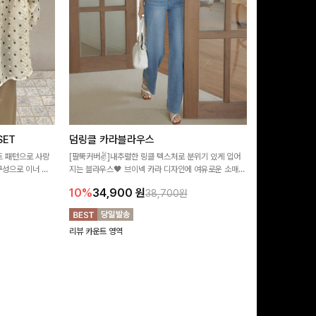
ET
덤링클 카라블라우스
비반드 링클
트 패턴으로 사랑
[팔뚝커버✌]내추럴한 링클 텍스처로 분위기 있게 입어
[구김걱정없는✨/
구성으로 이너 걱
지는 블라우스🖤 브이넥 카라 디자인에 여유로운 소매핏
처가 돋보이는 블
:)
더해져 여리하면서도 시원한 무드로 즐기기 좋아요-
소매 디테일이 
10%
34,900
원
17%
28,9
38,700원
연출해드려요!
리뷰 카운트 영역
리뷰 카운트 영역