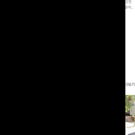
증👍]누구나 갖고 싶어할 슬랙스:)베이
[바스락소재💙/8부기장]사이드 버튼 디테일이 은은한
로 이쁜 핏 연출은 물론,쫀쫀한 스판끼
포인트가 되어주는 와이드 팬츠입니다. 여유롭게 떨어지
하게!
는 실루엣과 가볍게 바스락거리는 소재감으로 시원하고
00
원
14%
42,900
원
37,300원
49,800원
편안하게 즐기기 좋은 아이템-
리뷰 카운트 영역
더보기