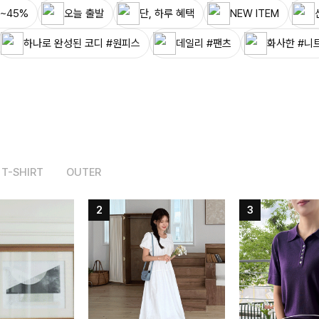
~45%
오늘 출발
단, 하루 혜택
NEW ITEM
하나로 완성된 코디 #원피스
데일리 #팬츠
화사한 #니
T-SHIRT
OUTER