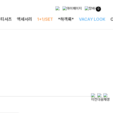
0
특별한 날을 빛내는
티셔츠
액세서리
1+1/SET
*하객룩*
VACAY LOOK
하객룩의 정석
로즐리본 러플블라우스