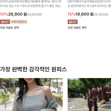
[허벅지군살커버/히든밴딩]여유롭게 떨어지는 와이드핏
[베이직컬러구성/부해보임X]와이드하게
과 부담 없는 5부 기장으로 편안하게 즐기기 좋은 데님
로 편안하면서도 멋스럽게 입어지는 밴딩
팬츠 ✨ 빈티지한 워싱감이 더해져 캐주얼하면서도 트렌
한 포켓 디테일 더해져 데일리룩부터 
10%
26,900
원
15%
19,900
원
29,800원
23,400원
디한 무드로 연출
높게 즐겨지는 아이템!
리뷰 카운트 영역
리뷰 카운트 영역
가장 완벽한 감각적인 원피스