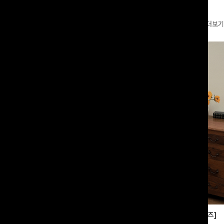
더보기
부츠컷슬랙스[S,M,L사이즈]
쿨링버튼 8부와이드팬츠[FREE,L사이즈]