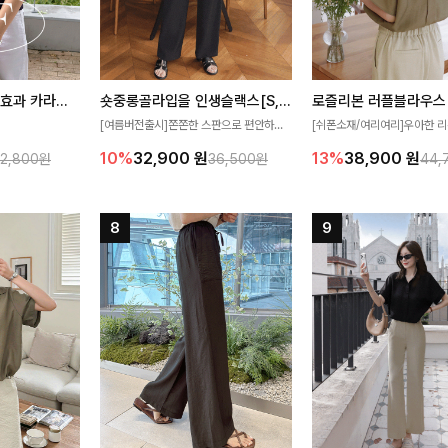
[재구매율1위] 냉감효과 카라니트
숏중롱골라입을 인생슬랙스[S,M,L,XL사이즈]
로즐리본 러플블라우스
[여름버전출시]쫀쫀한 스판으로 편안하게
[쉬폰소재/여리여리]우아한 리
필요가 없어요!얇
착용되어 누구나 입기 좋은 데일리 슬랙스!
연스럽게 흐르는 러플 디테일
10%
32,900
원
13%
38,900
원
32,800원
36,500원
44,
여름에도 시원하게
숏·기본·롱 기장과 와이드·부츠컷 핏까지 취
분위기를 더해주는 블라우스 
다
향에 맞게 선택할 수 있어 더욱 만족스러워
한 소재감과 여유롭게 떨어지
요
얼굴까지 화사해 보이며 세련
좋아요