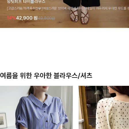
밍팃퍼프 타이블라우스
[고급스러움/하객룩추천💎]여성스러운 브이넥 라인과 타이 디테일이 어우러져 우아한 무드를 
라우스 🤍 여유로운 7부 소매로 편안하게 착용되며 데일리룩부터 출근룩, 하객룩까지 세련된
14%
42,900
원
49,800원
기 좋은 아이템이에요
여름을 위한 우아한 블라우스/셔츠