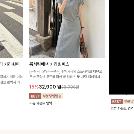
리 카라원피
롬셔링배색 카라원피스
[비율만점/
스
[군살커버💕/주문폭주]배색 카라와 스트라이프 패턴으
깔끔하게 착용 가능
로 캐주얼한 무드를 더한 롱 원피스 🖤 셔링 디테일과 쫀
고급스러운 플라
군살을 완벽히 커버
쫀한 스판 소재로 편안하면서도 여성스럽게 연출돼요
서 세련된 분위기
15%
32,900
원
38,700원
림하게 핏을 조절
12%
32,4
리뷰 카운트 영역
리뷰 카운트 영역