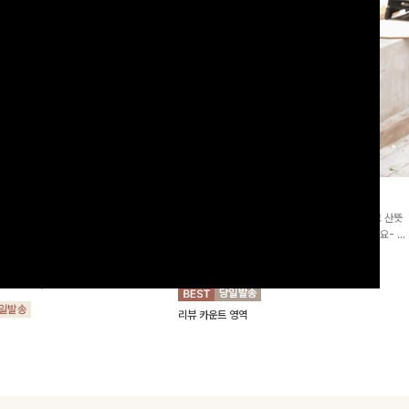
2차리오더]뮨스트링 플라워원피
딘젤퍼프 스트라이프원피스
[청순무드/체형커버]꾸안꾸 무드의 정석🤍 가볍고 산뜻
워 패턴과 랩 디자인으로 여성스러우면
한 착용감으로 여름 내내 손이 자주 가는 원피스예요- 은
를 더해주며 스트링이 내장되어있어 슬
은한 스트라이프 패턴과 여유로운 핏이 만나 편안함은 물
10%
64,900
원
72,100원
할 수 있어요🤍
론, 고급스러운 분위기까지 더해드립니다
00
원
36,800원
리뷰 카운트 영역