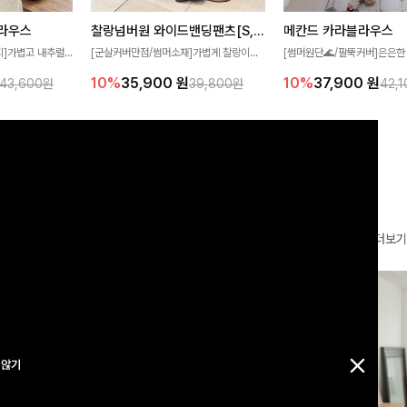
찰랑넘버원 와이드밴딩팬츠[S,M,L사이즈]
메칸드 카라블라우스
라우스
[군살커버만점/썸머소재]가볍게 찰랑이는
[썸머원단🌊/팔뚝커버]은은한
지]가볍고 내추럴
원단과 여유로운 와이드 핏으로 하루 종일
와 여유로운 실루엣이 만나 
라우스로, 답답함
10%
35,900
원
10%
37,900
원
39,800원
42,
43,600원
편안하게 착용하실 수 있는 팬츠입니다 🖤
세련된 무드를 연출해주는 블
 얼굴선을 더욱 시
✨ 허리 전체 밴딩과 스트링 디테일로 안정
리룩부터 출근룩까지 다양하게
🌿
감 있는 착용감을 더해드려요!
은 베이직한 디자인!
더보기
 않기