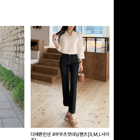
더예쁜린넨 8부부츠컷데님팬츠[S,M,L사이
급속쿨링효과 