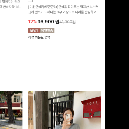
즈]
 떨어지는 핏으
[MADE/후기인
 반바지🤎 넉넉
[미운군살커버/쫀쫀👍]군살을 잡아주는 깔끔한 부츠컷
직하지만 부츠컷으
여행룩까지 활용도
핏에 발목이 드러나는 8부 기장으로 다리를 슬림하고 길
로 하루종일 편안
20%
29,9
어보이게 만들어주며 생지 소재로 멋을 더한 데님팬츠에
12%
36,900
원
41,900원
요~!
리뷰 카운트 영역
리뷰 카운트 영역