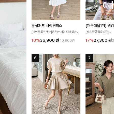
룬셀퍼프 셔링원피스
[데이트룩추천🩷]은은한 셔링 디테일과 퍼
[베스트🏆접촉냉감]
프 소매가 어우러져 사랑스러운 무드를 완
여름에도 무더위 걱정할 
10%
36,900
원
17%
27,300
원
40,900원
성해주는 원피스🤍 허리 스모크 밴딩이 슬
고 가벼운 소재감으로 
림한 실루엣을 연출해주며, 자연스럽게 퍼
즐기실 수 있는 니트랍니
지는 플레어 라인으로 여성스럽고 편안하게
즐기기 좋아요