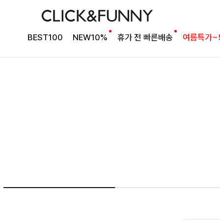
여름의 끝을 완성할
BEST100
NEW10%
휴가 전 빠른배송
여름특가~
감각적인 원피스
셀퍼프 셔링원피스