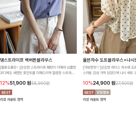
댕스트라이프 백버튼블라우스
율븐자수 도트블라우스+나시S
[활용도좋은✨]은은한 스트라이프 패턴이 더해져 심플한
[아방한핏🤍]은은한 레이스 자수와 도
코디에도 세련된 포인트를 더해드리며 깔끔한 스트라이
스러운 감성 가득 담았으며 나시 세트 
프 디테일로 유행 없이 오래 함께하기 좋은 블라우스예요
정없이 손쉽게 코디 가능한 블라우스에요
12%
51,900
원
10%
24,900
원
58,900원
27,600원
리뷰 카운트 영역
리뷰 카운트 영역