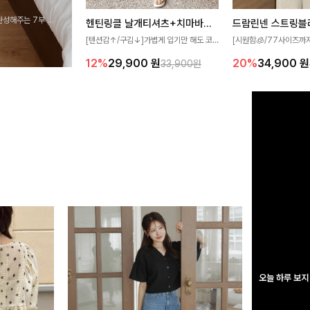
완성해주는 7부 블
헨틴링클 날개티셔츠+치마바지SET
드람린넨 스트링블
 스타일링을 연출하
[텐션감↑/구김↓]가볍게 입기만 해도 코
[시원함🧊/77사이즈까
디가 완성되는 세트 아이템으로, 자연스럽
한 텍스처가 돋보이는 블
12%
29,900
원
20%
34,900
원
33,900원
게 퍼지는 프릴 날개 소매가 우아한 포인트
없는 슬릿 카라 디자인이
를 더해드립니다💕 잔잔한 링클 텍스처 소
원하게 연출해드립니다 
재와 편안한 허리밴딩으로 하루 종일 산뜻
하고 쾌적하게 즐겨보세요!
오늘 하루 보지