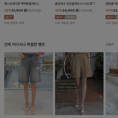
댕스트라이프 백버튼블라우스
율븐자수 도트블라우스+나시SET
덤링클 카
12%
51,900
원
10%
24,900
원
10%
34
58,900원
27,600원
리뷰 카운트 영역
리뷰 카운트 영역
리뷰 카운
언제 어디서나 특별한 팬츠
더보기