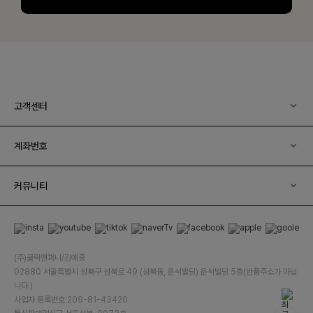
고객센터
계좌번호
커뮤니티
(주)클릭앤퍼니/김예중
02880 서울특별시 성북구 성북로 49 (성북동, 운석빌딩) 운석빌딩 5층(반품주소가 아닙
니다.)
사업자 등록번호 209-81-43420