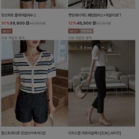
밍킷퍼프 플레어블라우스
캣밍레이어드 패턴원피스+목걸이SET
10%
39,600
원
12%
45,900
원
43,900원
52,100원
리뷰 카운트 영역
리뷰 카운트 영역
함스트라이프 린넨브이넥가디건
이지스판 카프리슬랙스[S,M,L사이즈]