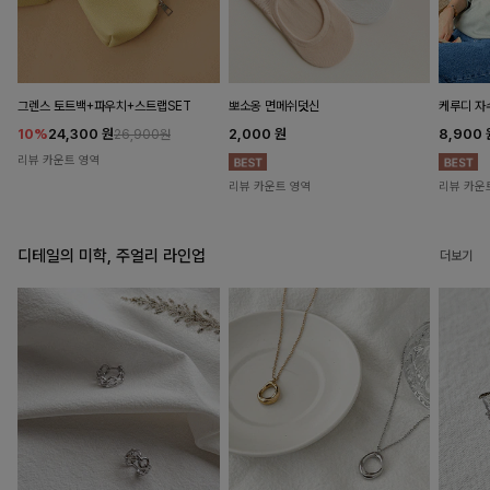
뽀소옹 면메쉬덧신
그렌스 토트백+파우치+스트랩SET
케루디 자
2,000
원
10%
24,300
원
8,900
26,900원
리뷰 카운트 영역
리뷰 카운트 영역
리뷰 카운
디테일의 미학, 주얼리 라인업
더보기