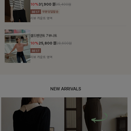
10%
31,900
원
35,400원
리뷰 카운트 영역
셀드펜던트 7부니트
10%
25,800
원
28,600원
리뷰 카운트 영역
NEW ARRIVALS