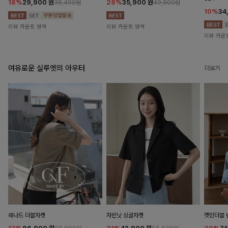
18%
29,900
원
28%
35,900
원
36,400원
49,800원
10%
34
리뷰 카운트 영역
리뷰 카운트 영역
리뷰 카운
여유로운 실루엣의 아우터
더보기
래나드 더블자켓
자빈닛 싱글자켓
캣민더블 