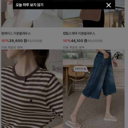
오늘 하루 보지 않기
펌레이스 리본블라우스
럽틸스퀘어 리본블라우스
10%
39,600
원
10%
44,100
원
43,900원
48,900원
리뷰 카운트 영역
리뷰 카운트 영역