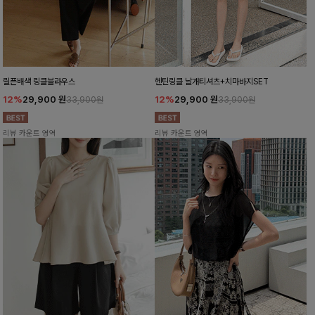
릴픈배색 링클블라우스
헨틴링클 날개티셔츠+치마바지SET
12%
29,900
원
12%
29,900
원
33,900원
33,900원
리뷰 카운트 영역
리뷰 카운트 영역