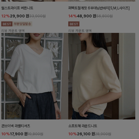
월스트라이프 버튼니트
퍼펙트절개핏 6부데님반바지[S,M,L사이즈]
12%
29,900
원
14%
48,900
원
33,900원
56,800원
리뷰 카운트 영역
리뷰 카운트 영역
콘브이넥 라벨티셔츠
소프트해 라운드니트
10%
17,900
원
10%
26,100
원
19,800원
28,900원