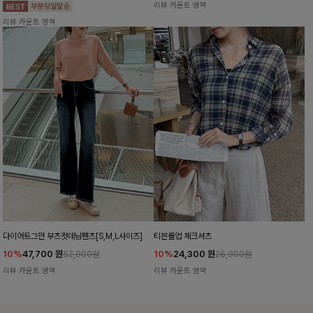
리뷰 카운트 영역
리뷰 카운트 영역
다이어트그만 부츠컷데님팬츠[S,M,L사이즈]
티븐롤업 체크셔츠
10%
47,700
원
10%
24,300
원
52,900원
26,900원
리뷰 카운트 영역
리뷰 카운트 영역