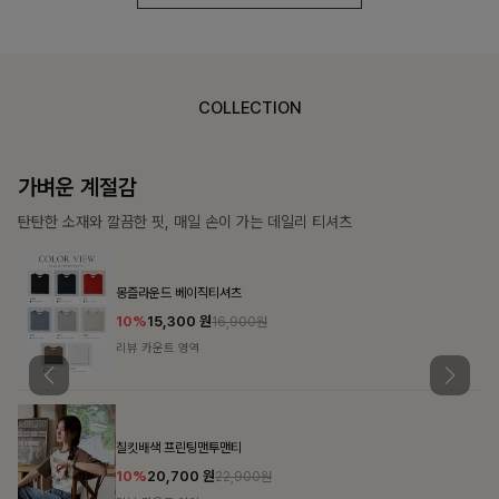
COLLECTION
가장 쉬운 코디
특별한 날부터 일상까지 함께하는 룩
쥬빌스트링 포켓원피스
17%
48,900
원
58,900원
리뷰 카운트 영역
블룬티 나시원피스+셔츠SET
15%
31,900
원
37,500원