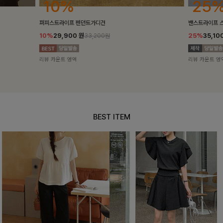
25%
10%
밴스트라이프 스트링원피스
[5천장돌파/C
25%
35,100
원
10%
34,90
46,800원
리뷰 카운트 영역
리뷰 카운트 영
BEST ITEM