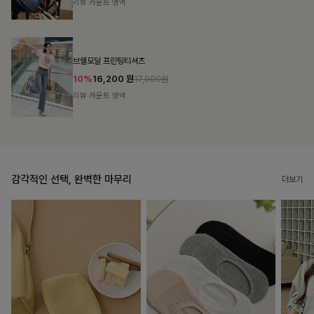
리뷰 카운트 영역
캣시어서커 버튼카라원피스+벨트SET
16%
79,900
원
95,100원
리뷰 카운트 영역
감각적인 선택, 완벽한 마무리
더보기