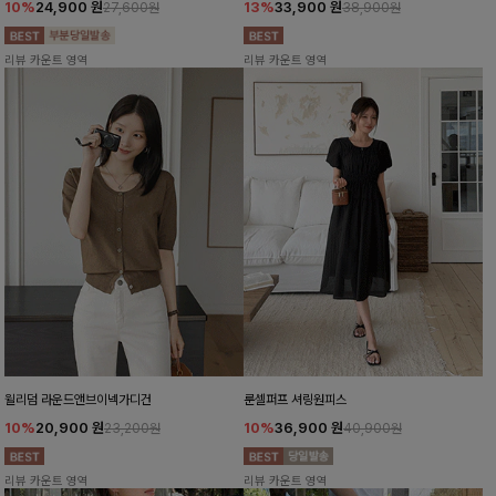
10%
24,900
원
13%
33,900
원
27,600원
38,900원
리뷰 카운트 영역
리뷰 카운트 영역
윌리덤 라운드앤브이넥가디건
룬셀퍼프 셔링원피스
10%
20,900
원
10%
36,900
원
23,200원
40,900원
리뷰 카운트 영역
리뷰 카운트 영역