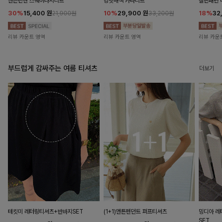
앤즌린넨 스퀘어나시니트
킹밋배색 카라니트
캘핀패턴 
30%
15,400
원
10%
29,900
원
18%
32
21,900원
33,200원
리뷰 카운트 영역
리뷰 카운트 영역
리뷰 카운
부드럽게 감싸주는 여름 티셔츠
더보기
테킷미 레터링티셔츠+반바지SET
(1+1)앤튼펜던트 퍼프티셔츠
밍디아 
SET