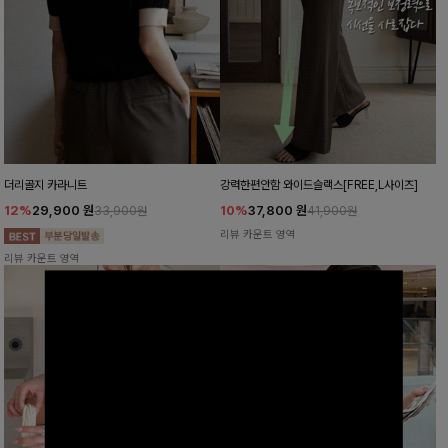
더리골지 카라니트
강력한편안함 와이드슬랙스[FREE,L사이즈]
12%
29,900
원
10%
37,800
원
33,900원
41,900원
리뷰 카운트 영역
리뷰 카운트 영역