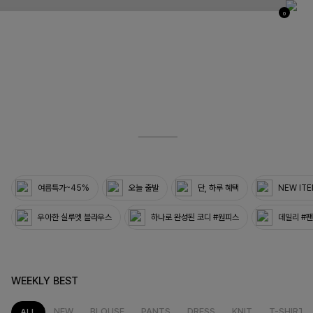
0
03
33
여름특가~45%
오늘 출발
단, 하루 혜택
NEW IT
우아한 실루엣 블라우스
하나로 완성된 코디 #원피스
데일리 #
WEEKLY BEST
NEW
BLOUSE
PANTS
DRESS
KNIT
T-SHIRT
ALL