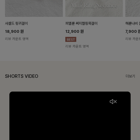
헤룬나비 
사셀드 링귀걸이
피엘룬 써지컬링목걸이
7,900
18,900
원
12,900
원
리뷰 카운
리뷰 카운트 영역
리뷰 카운트 영역
SHORTS VIDEO
더보기