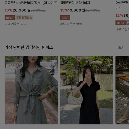
딱좋은5부 데님반바지[S,M,L,XL사이즈]
쿨코튼핀턱 밴딩반바지
더예쁜린넨
이즈]
10%
26,900
원
15%
19,900
원
29,800원
23,400원
12%
36
리뷰 카운트 영역
리뷰 카운트 영역
리뷰 카운
가장 완벽한 감각적인 원피스
더보기