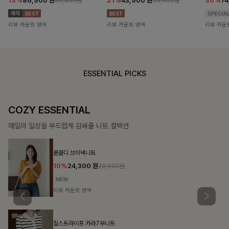
13%
86,900
원
21%
43,900
원
30%
7
99,800원
55,500원
리뷰 카운트 영역
리뷰 카운트 영역
리뷰 카운
ESSENTIAL PICKS
COZY ESSENTIAL
매일의 일상을 부드럽게 감싸줄 니트 컬렉션
론클디 브이넥니트
10%
24,300
원
26,900원
리뷰 카운트 영역
칠스트라이프 카라7부니트