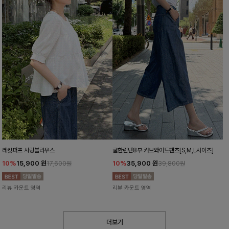
레킷퍼프 셔링블라우스
쿨한린넨8부 커브와이드팬츠[S,M,L사이즈]
10%
15,900
원
10%
35,900
원
17,600원
39,800원
리뷰 카운트 영역
리뷰 카운트 영역
더보기