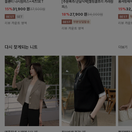
블룬티 나시원피스+셔츠SET
[주문폭주/군살삭제]젤링클프리 카라원
롬셔링배
피스
15%
31,900
원
15%
32
37,500원
18%
27,900
원
34,000원
리뷰 카운트 영역
리뷰 카운
리뷰 카운트 영역
다시 찾게되는 니트
더보기