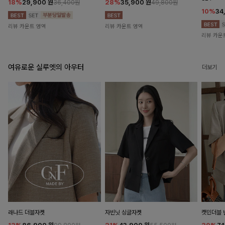
18%
29,900
원
28%
35,900
원
36,400원
49,800원
10%
34
리뷰 카운트 영역
리뷰 카운트 영역
리뷰 카운
여유로운 실루엣의 아우터
더보기
래나드 더블자켓
자빈닛 싱글자켓
캣민더블 