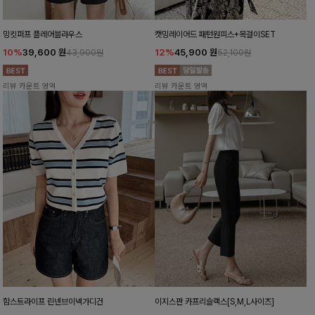
밍킷퍼프 플레어블라우스
캣밍레이어드 패턴원피스+목걸이SET
10%
39,600
원
12%
45,900
원
43,900원
52,100원
리뷰 카운트 영역
리뷰 카운트 영역
함스트라이프 린넨브이넥가디건
이지스판 카프리슬랙스[S,M,L사이즈]