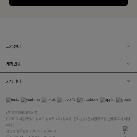
고객센터
계좌번호
커뮤니티
(주)클릭앤퍼니/김예중
02880 서울특별시 성북구 성북로 49 (성북동, 운석빌딩) 운석빌딩 5층(반품주소가 아닙
니다.)
사업자 등록번호 209-81-43420