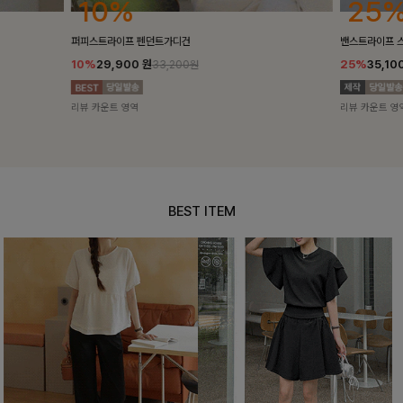
25%
10%
밴스트라이프 스트링원피스
[5천장돌파/C
25%
35,100
원
10%
34,90
46,800원
리뷰 카운트 영역
리뷰 카운트 영
BEST ITEM