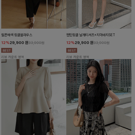
릴픈배색 링클블라우스
헨틴링클 날개티셔츠+치마바지SET
12%
29,900
원
12%
29,900
원
33,900원
33,900원
리뷰 카운트 영역
리뷰 카운트 영역