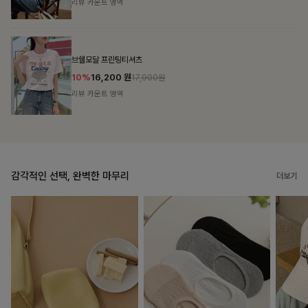
리뷰 카운트 영역
캣시어서커 버튼카라원피스+벨트SET
16%
79,900
원
95,100원
리뷰 카운트 영역
감각적인 선택, 완벽한 마무리
더보기