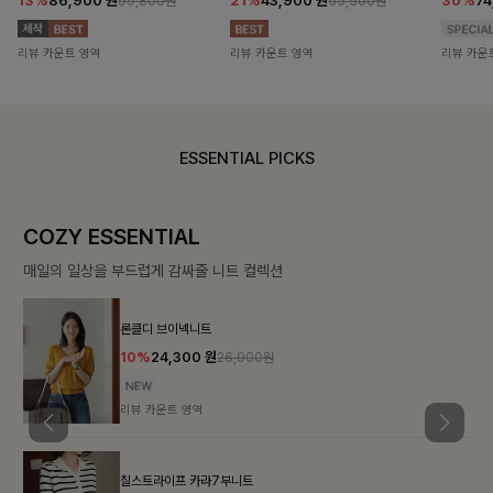
13%
86,900
원
21%
43,900
원
30%
7
99,800원
55,500원
리뷰 카운트 영역
리뷰 카운트 영역
리뷰 카운
ESSENTIAL PICKS
COZY ESSENTIAL
매일의 일상을 부드럽게 감싸줄 니트 컬렉션
론클디 브이넥니트
10%
24,300
원
26,900원
리뷰 카운트 영역
칠스트라이프 카라7부니트