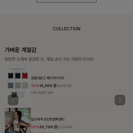
COLLECTION
가장 쉬운 코디
특별한 날부터 일상까지 함께하는 룩
쥬빌스트링 포켓원피스
17%
48,900
원
58,900원
리뷰 카운트 영역
블룬티 나시원피스+셔츠SET
15%
31,900
원
37,500원