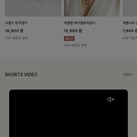
헤룬나비 
사셀드 링귀걸이
피엘룬 써지컬링목걸이
7,900
18,900
원
12,900
원
리뷰 카운
리뷰 카운트 영역
리뷰 카운트 영역
SHORTS VIDEO
더보기