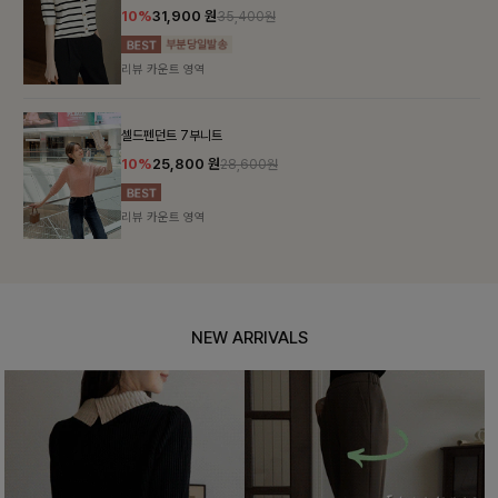
10%
31,900
원
35,400원
리뷰 카운트 영역
셀드펜던트 7부니트
10%
25,800
원
28,600원
리뷰 카운트 영역
NEW ARRIVALS