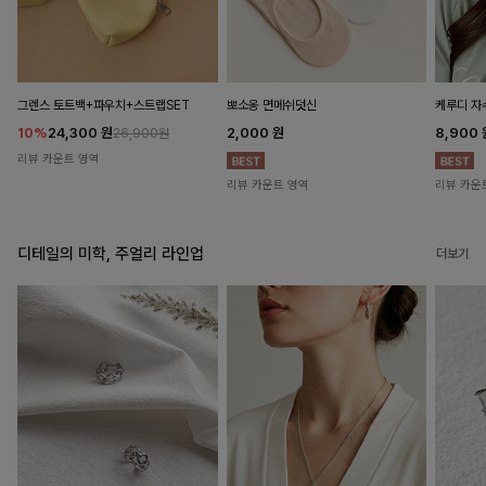
뽀소옹 면메쉬덧신
그렌스 토트백+파우치+스트랩SET
케루디 자
2,000
원
10%
24,300
원
8,900
26,900원
리뷰 카운트 영역
리뷰 카운트 영역
리뷰 카운
디테일의 미학, 주얼리 라인업
더보기