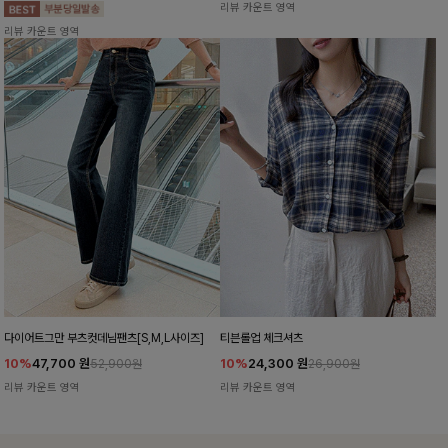
리뷰 카운트 영역
리뷰 카운트 영역
다이어트그만 부츠컷데님팬츠[S,M,L사이즈]
티븐롤업 체크셔츠
10%
47,700
원
10%
24,300
원
52,900원
26,900원
리뷰 카운트 영역
리뷰 카운트 영역