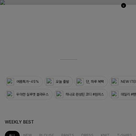
0
03
33
여름특가~45%
오늘 출발
단, 하루 혜택
NEW IT
우아한 실루엣 블라우스
하나로 완성된 코디 #원피스
데일리 #
WEEKLY BEST
NEW
BLOUSE
PANTS
DRESS
KNIT
T-SHIRT
ALL