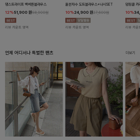
댕스트라이프 백버튼블라우스
율븐자수 도트블라우스+나시SET
덤링클 카
12%
51,900
원
10%
24,900
원
10%
34
58,900원
27,600원
리뷰 카운트 영역
리뷰 카운트 영역
리뷰 카운
언제 어디서나 특별한 팬츠
더보기