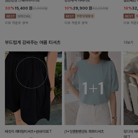
앤즌린넨 스퀘어나시니트
킹밋배색 카라니트
캘핀패턴 
30%
15,400
원
10%
29,900
원
18%
32
21,900원
33,200원
리뷰 카운트 영역
리뷰 카운트 영역
리뷰 카운
부드럽게 감싸주는 여름 티셔츠
더보기
테킷미 레터링티셔츠+반바지SET
(1+1)앤튼펜던트 퍼프티셔츠
밍디아 
SET