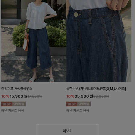
레킷퍼프 셔링블라우스
쿨한린넨8부 커브와이드팬츠[S,M,L사이즈]
10%
15,900
원
10%
35,900
원
17,600원
39,800원
리뷰 카운트 영역
리뷰 카운트 영역
더보기