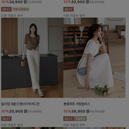
10%
24,900
원
13%
33,900
원
27,600원
38,900원
리뷰 카운트 영역
리뷰 카운트 영역
윌리덤 라운드앤브이넥가디건
룬셀퍼프 셔링원피스
10%
20,900
원
10%
36,900
원
23,200원
40,900원
리뷰 카운트 영역
리뷰 카운트 영역