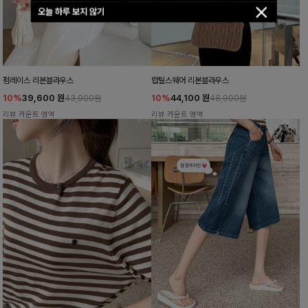
오늘 하루 보지 않기
펌레이스 리본블라우스
럽틸스퀘어 리본블라우스
10%
39,600
원
10%
44,100
원
43,900원
48,900원
리뷰 카운트 영역
리뷰 카운트 영역