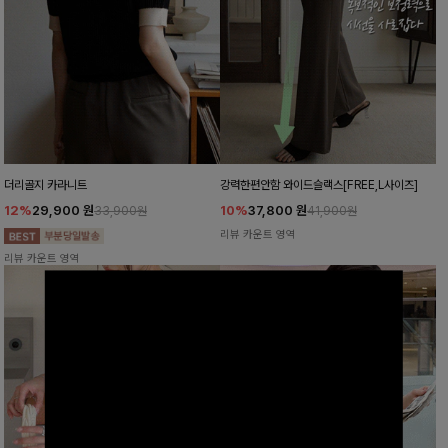
더리골지 카라니트
강력한편안함 와이드슬랙스[FREE,L사이즈]
12%
29,900
원
10%
37,800
원
33,900원
41,900원
리뷰 카운트 영역
리뷰 카운트 영역