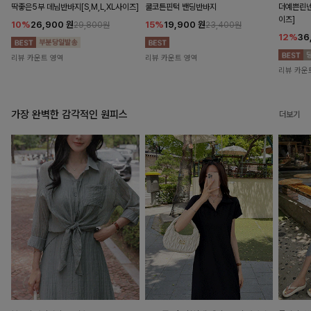
딱좋은5부 데님반바지[S,M,L,XL사이즈]
쿨코튼핀턱 밴딩반바지
더예쁜린넨
이즈]
10%
26,900
원
15%
19,900
원
29,800원
23,400원
12%
36
리뷰 카운트 영역
리뷰 카운트 영역
리뷰 카운
가장 완벽한 감각적인 원피스
더보기