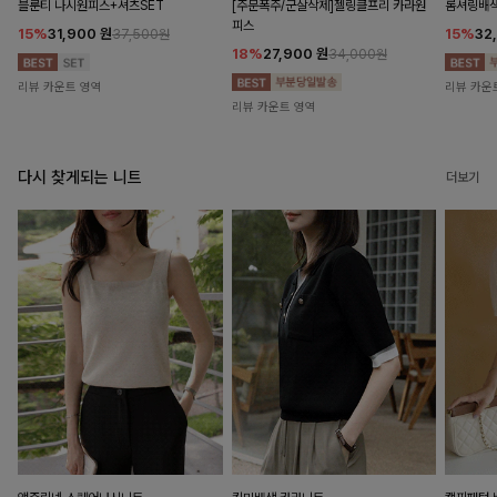
블룬티 나시원피스+셔츠SET
[주문폭주/군살삭제]젤링클프리 카라원
롬셔링배
피스
15%
31,900
원
15%
32
37,500원
18%
27,900
원
34,000원
리뷰 카운트 영역
리뷰 카운
리뷰 카운트 영역
다시 찾게되는 니트
더보기