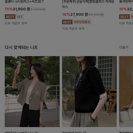
블룬티 나시원피스+셔츠SET
[주문폭주/군살삭제]젤링클프리 카라원
롬셔링배
피스
15%
31,900
원
15%
32
37,500원
18%
27,900
원
34,000원
리뷰 카운트 영역
리뷰 카운
리뷰 카운트 영역
다시 찾게되는 니트
더보기