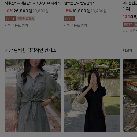
딱좋은5부 데님반바지[S,M,L,XL사이즈]
쿨코튼핀턱 밴딩반바지
더예쁜린넨
이즈]
10%
26,900
원
15%
19,900
원
29,800원
23,400원
12%
36
리뷰 카운트 영역
리뷰 카운트 영역
리뷰 카운
가장 완벽한 감각적인 원피스
더보기