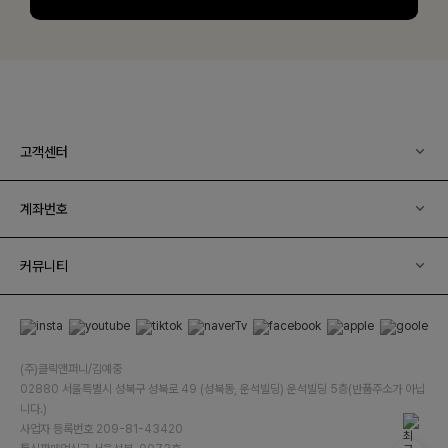
고객센터
계좌번호
커뮤니티
(주)클릭앤퍼니/김예중
02880 서울특별시 성북구 성북로 49 (성북동, 운석빌딩) 운석빌딩 5층(반품주소가 아닙
니다.)
사업자 등록번호 209-81-43420