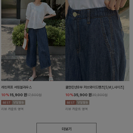
레킷퍼프 셔링블라우스
쿨한린넨8부 커브와이드팬츠[S,M,L사이즈]
10%
15,900
원
10%
35,900
원
17,600원
39,800원
리뷰 카운트 영역
리뷰 카운트 영역
더보기