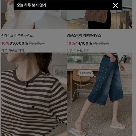
오늘 하루 보지 않기
펌레이스 리본블라우스
럽틸스퀘어 리본블라우스
10%
39,600
원
10%
44,100
원
43,900원
48,900원
리뷰 카운트 영역
리뷰 카운트 영역