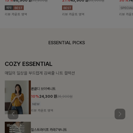
13%
86,900
원
21%
43,900
원
30%
7
99,800원
55,500원
리뷰 카운트 영역
리뷰 카운트 영역
리뷰 카운
ESSENTIAL PICKS
COZY ESSENTIAL
매일의 일상을 부드럽게 감싸줄 니트 컬렉션
론클디 브이넥니트
10%
24,300
원
26,900원
리뷰 카운트 영역
칠스트라이프 카라7부니트