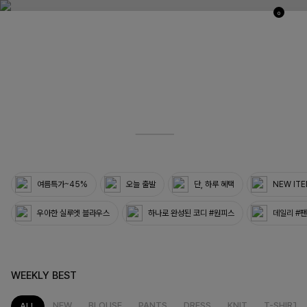
0
03
33
여름특가~45%
오늘 출발
단, 하루 혜택
NEW IT
우아한 실루엣 블라우스
하나로 완성된 코디 #원피스
데일리 #
WEEKLY BEST
NEW
BLOUSE
PANTS
DRESS
KNIT
T-SHIRT
ALL