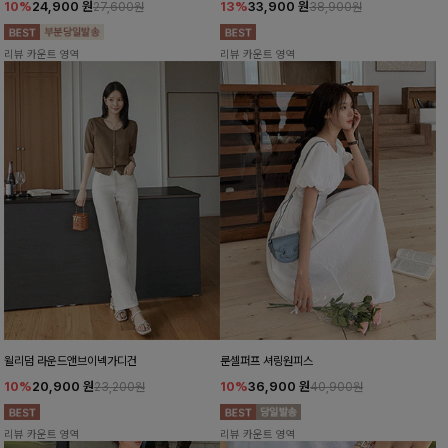
10%
24,900
원
13%
33,900
원
27,600원
38,900원
리뷰 카운트 영역
리뷰 카운트 영역
윌리덤 라운드앤브이넥가디건
룬셀퍼프 셔링원피스
10%
20,900
원
10%
36,900
원
23,200원
40,900원
리뷰 카운트 영역
리뷰 카운트 영역