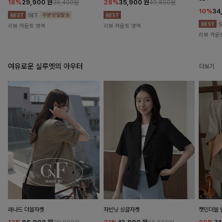
18%
29,900
원
28%
35,900
원
36,400원
49,800원
10%
34
리뷰 카운트 영역
리뷰 카운트 영역
리뷰 카운
여유로운 실루엣의 아우터
더보기
래나드 더블자켓
자빈닛 싱글자켓
캣민더블 