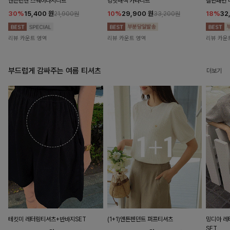
앤즌린넨 스퀘어나시니트
킹밋배색 카라니트
캘핀패턴 
30%
15,400
원
10%
29,900
원
18%
32
21,900원
33,200원
리뷰 카운트 영역
리뷰 카운트 영역
리뷰 카운
부드럽게 감싸주는 여름 티셔츠
더보기
테킷미 레터링티셔츠+반바지SET
(1+1)앤튼펜던트 퍼프티셔츠
밍디아 
SET