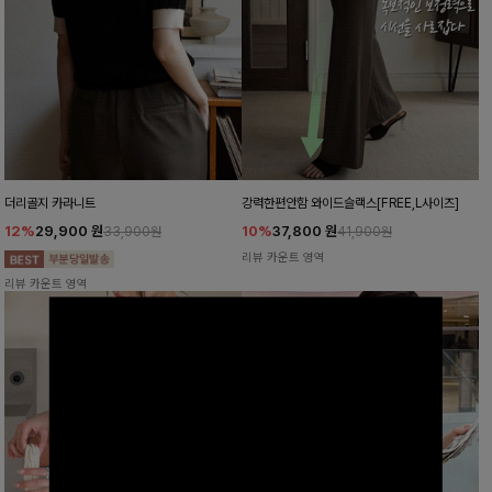
더리골지 카라니트
강력한편안함 와이드슬랙스[FREE,L사이즈]
12%
29,900
원
10%
37,800
원
33,900원
41,900원
리뷰 카운트 영역
리뷰 카운트 영역