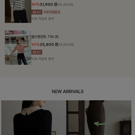
10%
31,900
원
35,400원
리뷰 카운트 영역
셀드펜던트 7부니트
10%
25,800
원
28,600원
리뷰 카운트 영역
NEW ARRIVALS