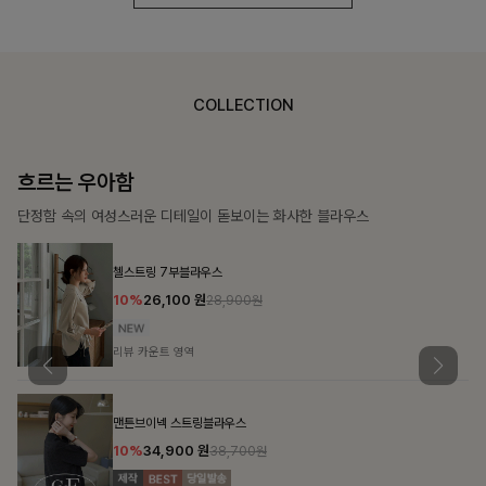
COLLECTION
가벼운 계절감
탄탄한 소재와 깔끔한 핏, 매일 손이 가는 데일리 티셔츠
몽즐라운드 베이직티셔츠
10%
15,300
원
16,900원
리뷰 카운트 영역
칠킷배색 프린팅맨투맨티
10%
20,700
원
22,900원