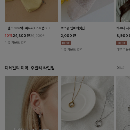
뽀소옹 면메쉬덧신
그렌스 토트백+파우치+스트랩SET
케루디 자
2,000
원
10%
24,300
원
8,900
26,900원
리뷰 카운트 영역
리뷰 카운트 영역
리뷰 카운
디테일의 미학, 주얼리 라인업
더보기