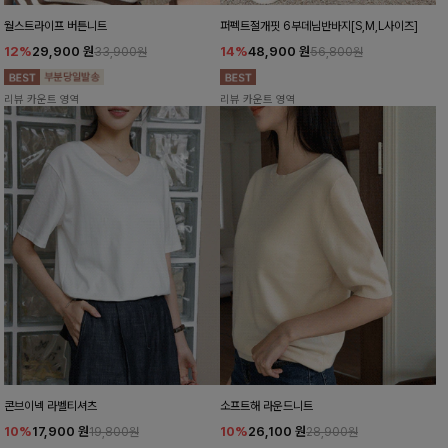
월스트라이프 버튼니트
퍼펙트절개핏 6부데님반바지[S,M,L사이즈]
12%
29,900
원
14%
48,900
원
33,900원
56,800원
리뷰 카운트 영역
리뷰 카운트 영역
콘브이넥 라벨티셔츠
소프트해 라운드니트
10%
17,900
원
10%
26,100
원
19,800원
28,900원