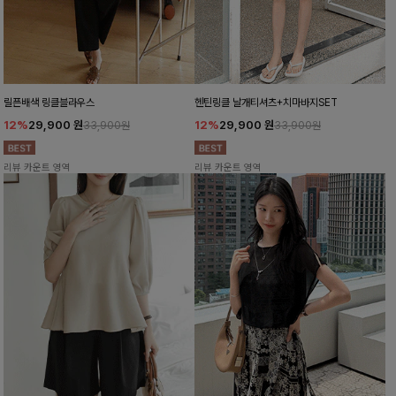
릴픈배색 링클블라우스
헨틴링클 날개티셔츠+치마바지SET
12%
29,900
원
12%
29,900
원
33,900원
33,900원
리뷰 카운트 영역
리뷰 카운트 영역