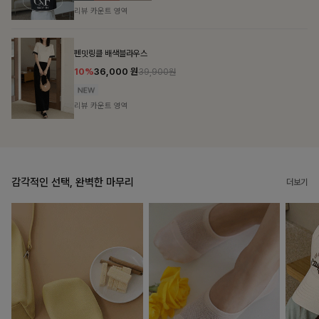
리뷰 카운트 영역
브쉘모달 프린팅티셔츠
10%
16,200
원
17,900원
리뷰 카운트 영역
감각적인 선택, 완벽한 마무리
더보기