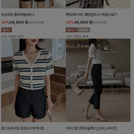
밍킷퍼프 플레어블라우스
캣밍레이어드 패턴원피스+목걸이SET
10%
39,600
원
12%
45,900
원
43,900원
52,100원
리뷰 카운트 영역
리뷰 카운트 영역
함스트라이프 린넨브이넥가디건
이지스판 카프리슬랙스[S,M,L사이즈]