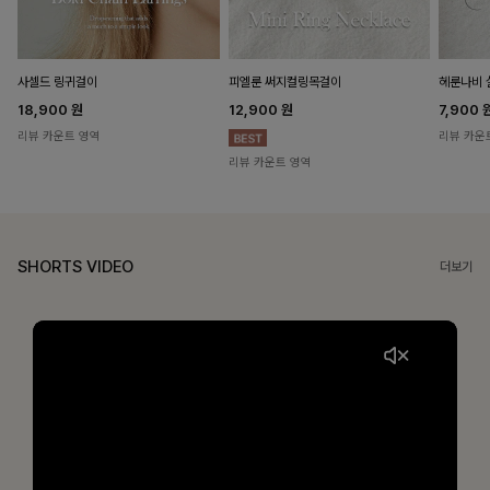
헤룬나비 
사셀드 링귀걸이
피엘룬 써지컬링목걸이
7,900
18,900
원
12,900
원
리뷰 카운
리뷰 카운트 영역
리뷰 카운트 영역
SHORTS VIDEO
더보기