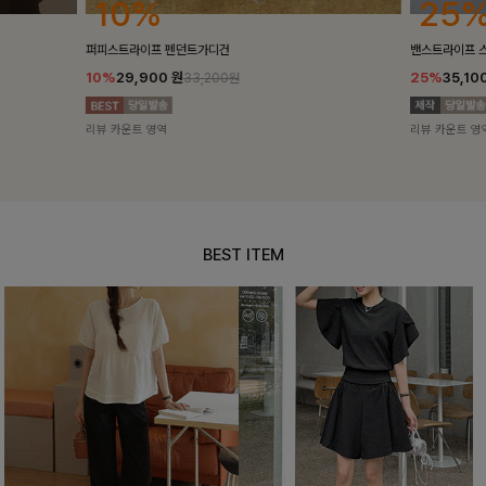
25%
10%
밴스트라이프 스트링원피스
[5천장돌파/C
25%
35,100
원
10%
34,90
46,800원
리뷰 카운트 영역
리뷰 카운트 영
BEST ITEM