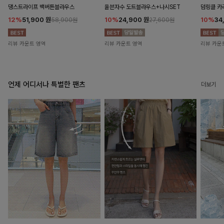
댕스트라이프 백버튼블라우스
율븐자수 도트블라우스+나시SET
덤링클 카
12%
51,900
원
10%
24,900
원
10%
34
58,900원
27,600원
리뷰 카운트 영역
리뷰 카운트 영역
리뷰 카운
언제 어디서나 특별한 팬츠
더보기