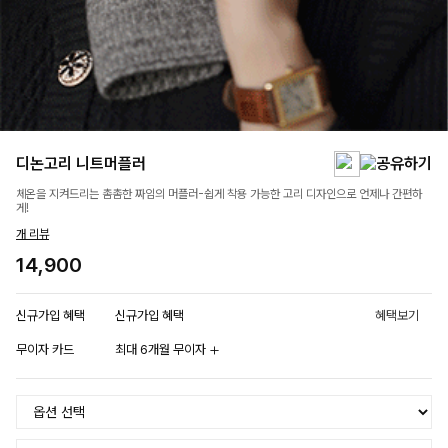
디논고리 니트머플러
체온을 지켜드리는 촘촘한 짜임의 머플러-쉽게 착용 가능한 고리 디자인으로 언제나 간편하
게!
개 리뷰
14,900
신규가입 혜택
신규가입 혜택
혜택보기
무이자 카드
최대 6개월 무이자