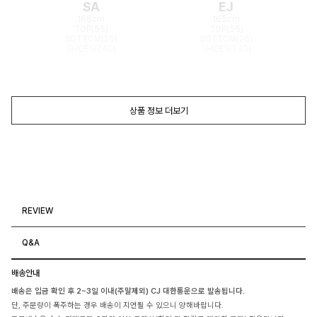
SA
EJ
168cm
165cm
TOP(55)
TOP(55)
BOTTOM(26)
BOTTOM(26)
SHOES(240)
SHOES(240)
상품 정보 더보기
REVIEW
Q&A
배송안내
배송은 입금 확인 후 2~3일 이내(주말제외) CJ 대한통운으로 발송됩니다.
단, 주문량이 폭주하는 경우 배송이 지연될 수 있으니 양해바랍니다.