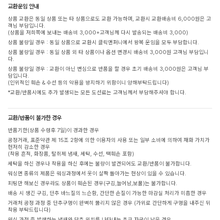
교환운임 안내
상품 교환은 동일 상품 또는 타 상품으로도 교환 가능하며, 교환시 교환배송비 6,000원은 고
객님 부담입니다.
(상품을 저희쪽에 보내는 배송비 3,000+고객님께 다시 발송되는 배송비 3,000)
상품 불량일 경우 : 동일 상품으로 교환시 클릭앤퍼니에서 왕복 운임을 모두 부담합니다.
상품 불량일 경우 : 동일 상품 외 타 상품이나 옵션 변경시 배송비 3,000원 고객님 부담입니
다.
상품 불량일 경우 : 교환이 아닌 변심으로 반품을 할 경우 초기 배송비 3,000원은 고객님 부
담입니다.
(인위적인 훼손 & 수선 등의 악용을 방지하기 위함이니 양해부탁드립니다)
*교환/반품시에도 추가 발생되는 모든 도선료는 고객님께서 부담해주셔야 합니다.
교환/반품이 불가한 경우
반품기한(상품 수령후 7일)이 경과한 경우
공정거래, 표준약관 제 15조 2항에 의한 이용자의 사용 또는 일부 소비에 의하여 재화 가치가
현저히 감소한 경우
(착용 흔적, 화장품, 탈취제 냄새, 세탁, 수선, 택훼손 포함)
세탁을 하신 경우나 착용을 하신 후에는 불량이 발견되어도 교환/반품이 불가합니다.
워싱면 종류의 제품은 워싱과정에서 옷이 살짝 돌아가는 현상이 있을 수 있습니다.
피팅만 해보신 경우라도 상품이 훼손된 경우(구김,늘어남,보풀)는 불가합니다.
배송 시 생긴 구김, 단추 바느질의 느슨함, 간단한 손질이 가능한 마감실 처리가 미흡한 경우
거래처 공정 과정 중 단추구멍이 완벽히 뚫리지 않은 경우 (가위로 간단하게 구멍을 내주신 뒤
착용 부탁드립니다)
워싱 과정 중 발생하는 냄새와 단추 위치를 나타내는 초크 자국이 남은 경우