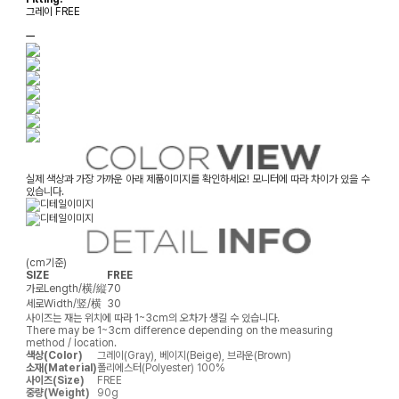
그레이 FREE
ㅡ
실제 색상과 가장 가까운 아래 제품이미지를 확인하세요! 모니터에 따라 차이가 있을 수
있습니다.
(cm기준)
SIZE
FREE
가로
Length/横/縦
70
세로
Width/竖/横
30
사이즈는 재는 위치에 따라 1~3cm의 오차가 생길 수 있습니다.
There may be 1~3cm difference depending on the measuring
method / location.
색상(Color)
그레이(Gray), 베이지(Beige), 브라운(Brown)
소재(Material)
폴리에스터(Polyester) 100%
사이즈(Size)
FREE
중량(Weight)
90g