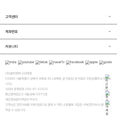
고객센터
계좌번호
커뮤니티
(주)클릭앤퍼니/김예중
02880 서울특별시 성북구 성북로 49 (성북동, 운석빌딩) 운석빌딩 5층(반품주소가 아닙
니다.)
사업자 등록번호 209-81-43420
통신판매업신고 서울성북-0073호
개인정보관리책임자 박수미
고객님은 안전거래를 위해 현금으로 결제 시 저희 소핑몰에 가입한 구매안전서비스를 이용
하실 수 있습니다.