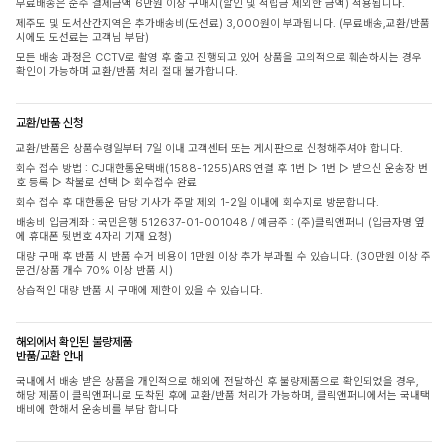
무료배송은 순수 결제금액 6만원 이상 구매시(할인 및 적립금 제외한 금액) 적용됩니다.
제주도 및 도서산간지역은 추가배송비(도선료) 3,000원이 부과됩니다. (무료배송,교환/반품
시에도 도선료는 고객님 부담)
모든 배송 과정은 CCTV로 촬영 후 출고 진행되고 있어 상품을 고의적으로 훼손하시는 경우
확인이 가능하며 교환/반품 처리 절대 불가합니다.
교환/반품 신청
교환/반품은 상품수령일부터 7일 이내 고객센터 또는 게시판으로 신청해주셔야 합니다.
회수 접수 방법 : CJ대한통운택배(1588-1255)ARS 연결 후 1번 ▷ 1번 ▷ 받으신 운송장 번
호 등록 ▷ 착불로 선택 ▷ 회수접수 완료
회수 접수 후 대한통운 담당 기사가 주말 제외 1-2일 이내에 회수지로 방문합니다.
배송비 입금계좌 : 국민은행 512637-01-001048 / 예금주 : (주)클릭앤퍼니 (입금자명 옆
에 휴대폰 뒷번호 4자리 기재 요청)
대량 구매 후 반품 시 반품 수거 비용이 1만원 이상 추가 부과될 수 있습니다. (30만원 이상 주
문건/상품 개수 70% 이상 반품 시)
상습적인 대량 반품 시 구매에 제한이 있을 수 있습니다.
해외에서 확인된 불량제품
반품/교환 안내
국내에서 배송 받은 상품을 개인적으로 해외에 전달하신 후 불량제품으로 확인되었을 경우,
해당 제품이 클릭앤퍼니로 도착된 후에 교환/반품 처리가 가능하며, 클릭앤퍼니에서는 국내택
배비에 한해서 운송비를 부담 합니다