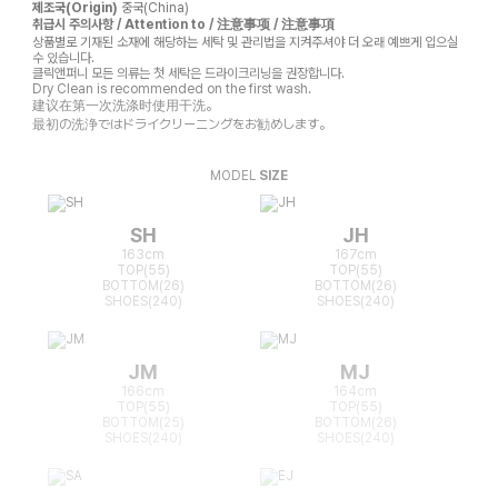
제조국(Origin)
중국(China)
취급시 주의사항 / Attention to / 注意事项 / 注意事項
상품별로 기재된 소재에 해당하는 세탁 및 관리법을 지켜주셔야 더 오래 예쁘게 입으실
수 있습니다.
클릭앤퍼니 모든 의류는 첫 세탁은 드라이크리닝을 권장합니다.
Dry Clean is recommended on the first wash.
建议在第一次洗涤时使用干洗。
最初の洗浄ではドライクリーニングをお勧めします。
MODEL
SIZE
SH
JH
163cm
167cm
TOP(55)
TOP(55)
BOTTOM(26)
BOTTOM(26)
SHOES(240)
SHOES(240)
JM
MJ
166cm
164cm
TOP(55)
TOP(55)
BOTTOM(25)
BOTTOM(26)
SHOES(240)
SHOES(240)