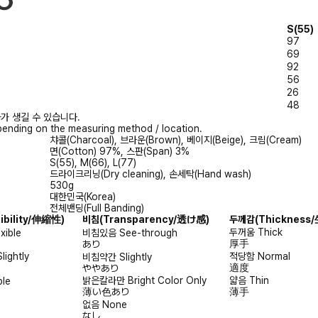
S(55)
97
69
92
56
26
48
가 생길 수 있습니다.
ending on the measuring method / location.
챠콜(Charcoal), 브라운(Brown), 베이지(Beige), 크림(Cream)
면(Cotton) 97%, 스판(Span) 3%
S(55), M(66), L(77)
드라이크리닝(Dry cleaning), 손세탁(Hand wash)
530g
대한민국(Korea)
전체밴딩(Full Banding)
xibility/伸縮性)
비침
(Transparency/透け感)
두께감
(Thicknes
두꺼움
Thick
exible
비침있음
See-through
厚手
あり
Slightly
적당함
Normal
비침약간
Slightly
適度
ややあり
밝은칼라만
Bright Color Only
얇음
Thin
ble
薄い色あり
薄手
없음
None
なし