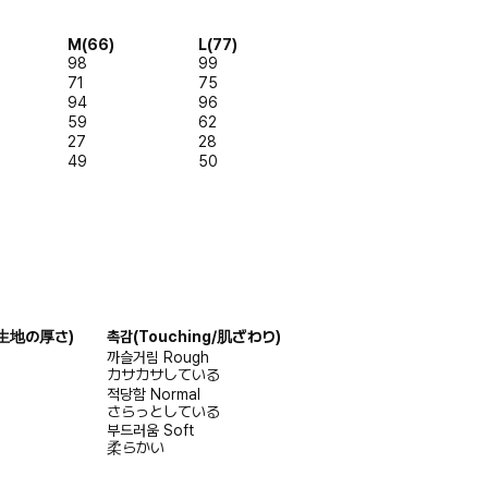
M(66)
L(77)
98
99
71
75
94
96
59
62
27
28
49
50
s/生地の厚さ)
촉감
(Touching/肌ざわり)
까슬거림
Rough
カサカサしている
적당함
Normal
さらっとしている
부드러움
Soft
柔らかい