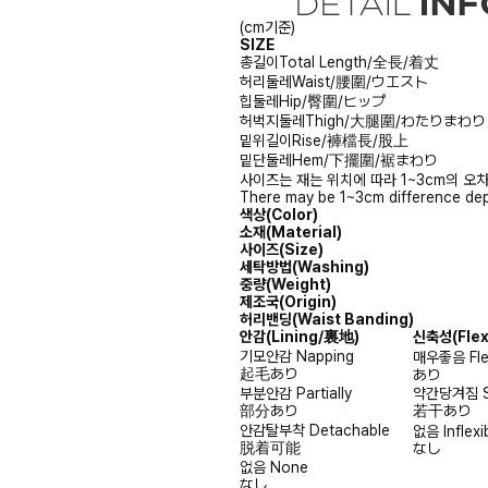
(cm기준)
SIZE
총길이
Total Length/全長/着丈
허리둘레
Waist/腰圍/ウエスト
힙둘레
Hip/臀圍/ヒップ
허벅지둘레
Thigh/大腿圍/わたりまわり
밑위길이
Rise/褲檔長/股上
밑단둘레
Hem/下擺圍/裾まわり
사이즈는 재는 위치에 따라 1~3cm의 오차
There may be 1~3cm difference dep
색상(Color)
소재(Material)
사이즈(Size)
세탁방법(Washing)
중량(Weight)
제조국(Origin)
허리밴딩(Waist Banding)
안감
(Lining/裏地)
신축성
(Fle
기모안감
Napping
매우좋음
Fl
起毛あり
あり
부분안감
Partially
약간당겨짐
部分あり
若干あり
안감탈부착
Detachable
없음
Inflexi
脱着可能
なし
없음
None
なし