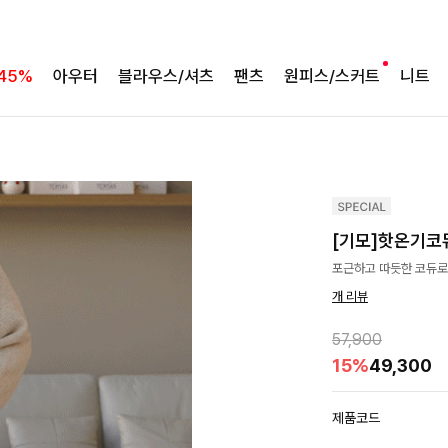
45%
아우터
블라우스/셔츠
팬츠
원피스/스커트
니트
[기모]핫온기코듀
포근하고 따듯한 코듀로
개 리뷰
57,900
15%
49,300
제품코드