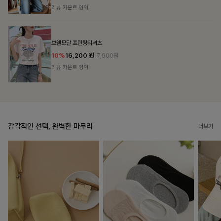
리뷰 카운트 영역
캣시어서커 버튼카라원피스+벨트SET
16%
79,900
원
95,100원
리뷰 카운트 영역
감각적인 선택, 완벽한 마무리
더보기