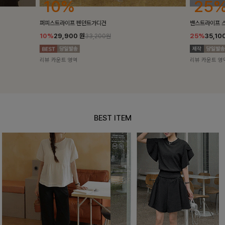
25%
10%
밴스트라이프 스트링원피스
[5천장돌파/C
25%
35,100
원
10%
34,90
46,800원
리뷰 카운트 영역
리뷰 카운트 영
BEST ITEM