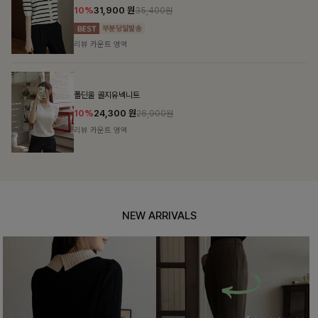
10%
31,900
원
35,400원
리뷰 카운트 영역
폴딘울 골지유넥니트
10%
24,300
원
26,900원
리뷰 카운트 영역
NEW ARRIVALS