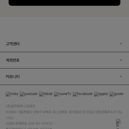
고객센터
계좌번호
커뮤니티
(주)클릭앤퍼니/김예중
02880 서울특별시 성북구 성북로 49 (성북동, 운석빌딩) 운석빌딩 5층(반품주소가 아닙
니다.)
사업자 등록번호 209-81-43420