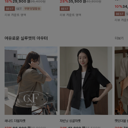
18%
29,900
원
28%
35,900
원
36,400원
49,800원
10%
34
리뷰 카운트 영역
리뷰 카운트 영역
리뷰 카운
여유로운 실루엣의 아우터
더보기
래나드 더블자켓
자빈닛 싱글자켓
캣민더블 