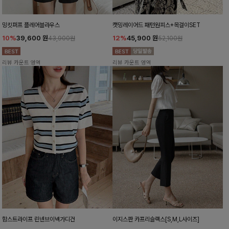
밍킷퍼프 플레어블라우스
캣밍레이어드 패턴원피스+목걸이SET
10%
39,600
원
12%
45,900
원
43,900원
52,100원
리뷰 카운트 영역
리뷰 카운트 영역
함스트라이프 린넨브이넥가디건
이지스판 카프리슬랙스[S,M,L사이즈]