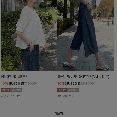
레킷퍼프 셔링블라우스
쿨한린넨8부 커브와이드팬츠[S,M,L사이즈]
10%
15,900
원
10%
35,900
원
17,600원
39,800원
리뷰 카운트 영역
리뷰 카운트 영역
더보기