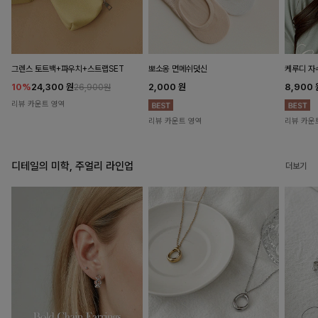
뽀소옹 면메쉬덧신
그렌스 토트백+파우치+스트랩SET
케루디 자
2,000
원
10%
24,300
원
8,900
26,900원
리뷰 카운트 영역
리뷰 카운트 영역
리뷰 카운
디테일의 미학, 주얼리 라인업
더보기