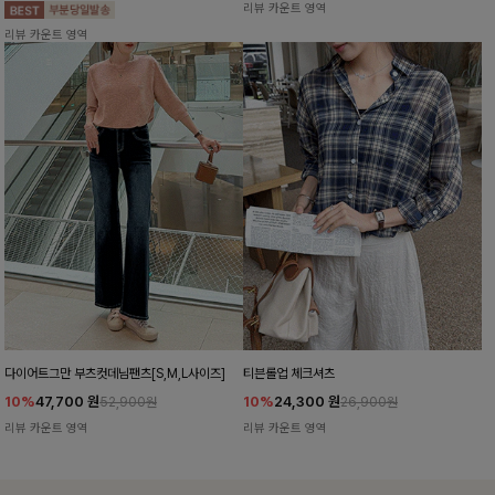
리뷰 카운트 영역
리뷰 카운트 영역
다이어트그만 부츠컷데님팬츠[S,M,L사이즈]
티븐롤업 체크셔츠
10%
47,700
원
10%
24,300
원
52,900원
26,900원
리뷰 카운트 영역
리뷰 카운트 영역