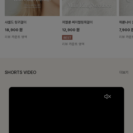
헤룬나비 
사셀드 링귀걸이
피엘룬 써지컬링목걸이
7,900
18,900
원
12,900
원
리뷰 카운
리뷰 카운트 영역
리뷰 카운트 영역
SHORTS VIDEO
더보기