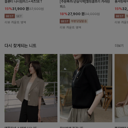
블룬티 나시원피스+셔츠SET
[주문폭주/군살삭제]젤링클프리 카라원
롬셔링배
피스
15%
31,900
원
15%
32
37,500원
18%
27,900
원
34,000원
리뷰 카운트 영역
리뷰 카운
리뷰 카운트 영역
다시 찾게되는 니트
더보기