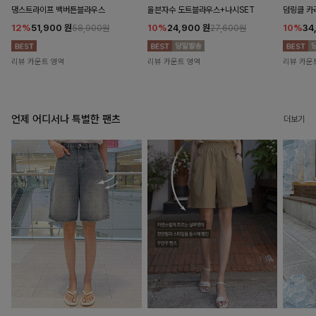
댕스트라이프 백버튼블라우스
율븐자수 도트블라우스+나시SET
덤링클 카
12%
51,900
원
10%
24,900
원
10%
34
58,900원
27,600원
리뷰 카운트 영역
리뷰 카운트 영역
리뷰 카운
언제 어디서나 특별한 팬츠
더보기