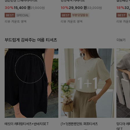
앤즌린넨 스퀘어나시니트
킹밋배색 카라니트
캘핀패턴 
30%
15,400
원
10%
29,900
원
18%
32
21,900원
33,200원
리뷰 카운트 영역
리뷰 카운트 영역
리뷰 카운
부드럽게 감싸주는 여름 티셔츠
더보기
테킷미 레터링티셔츠+반바지SET
(1+1)앤튼펜던트 퍼프티셔츠
밍디아 
SET