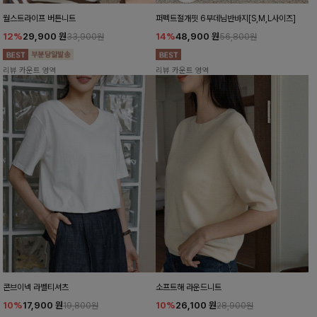
월스트라이프 버튼니트
퍼펙트절개핏 6부데님반바지[S,M,L사이즈]
12%
29,900
원
14%
48,900
원
33,900원
56,800원
리뷰 카운트 영역
리뷰 카운트 영역
콘브이넥 라벨티셔츠
소프트해 라운드니트
10%
17,900
원
10%
26,100
원
19,800원
28,900원