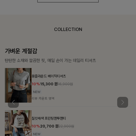
COLLECTION
가장 쉬운 코디
특별한 날부터 일상까지 함께하는 룩
쥬빌스트링 포켓원피스
17%
48,900
원
58,900원
리뷰 카운트 영역
블룬티 나시원피스+셔츠SET
15%
31,900
원
37,500원