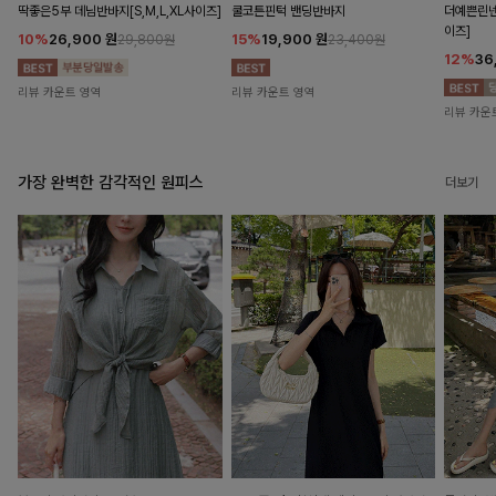
딱좋은5부 데님반바지[S,M,L,XL사이즈]
쿨코튼핀턱 밴딩반바지
더예쁜린넨
이즈]
10%
26,900
원
15%
19,900
원
29,800원
23,400원
12%
36
리뷰 카운트 영역
리뷰 카운트 영역
리뷰 카운
가장 완벽한 감각적인 원피스
더보기