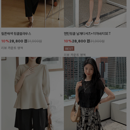
릴픈배색 링클블라우스
헨틴링클 날개티셔츠+치마바지SET
10%
28,800
원
10%
28,800
원
31,900원
31,900원
리뷰 카운트 영역
리뷰 카운트 영역