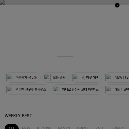
0
03
33
여름특가~45%
오늘 출발
단, 하루 혜택
NEW IT
우아한 실루엣 블라우스
하나로 완성된 코디 #원피스
데일리 #
WEEKLY BEST
NEW
BLOUSE
PANTS
DRESS
KNIT
T-SHIRT
ALL