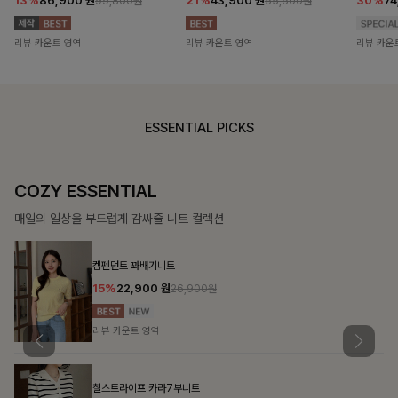
13%
86,900
원
21%
43,900
원
30%
7
99,800원
55,500원
리뷰 카운트 영역
리뷰 카운트 영역
리뷰 카운
ESSENTIAL PICKS
COZY ESSENTIAL
매일의 일상을 부드럽게 감싸줄 니트 컬렉션
켐펜던트 꽈배기니트
15%
22,900
원
26,900원
리뷰 카운트 영역
칠스트라이프 카라7부니트