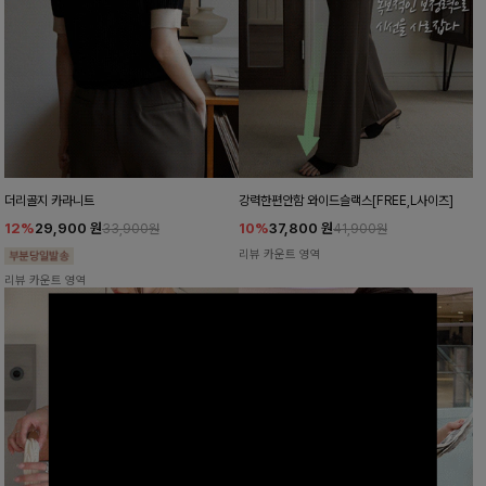
더리골지 카라니트
강력한편안함 와이드슬랙스[FREE,L사이즈]
12%
29,900
원
10%
37,800
원
33,900원
41,900원
리뷰 카운트 영역
리뷰 카운트 영역