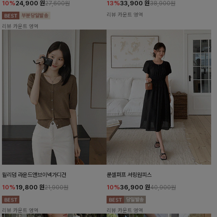
10%
24,900
원
13%
33,900
원
27,600원
38,900원
리뷰 카운트 영역
리뷰 카운트 영역
윌리덤 라운드앤브이넥가디건
룬셀퍼프 셔링원피스
10%
19,800
원
10%
36,900
원
21,900원
40,900원
리뷰 카운트 영역
리뷰 카운트 영역