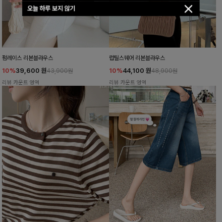
오늘 하루 보지 않기
펌레이스 리본블라우스
럽틸스퀘어 리본블라우스
10%
39,600
원
10%
44,100
원
43,900원
48,900원
리뷰 카운트 영역
리뷰 카운트 영역