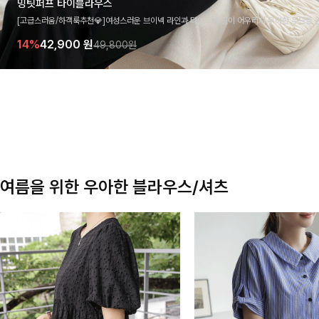
밍팃퍼프 타이블라우스
[고급스러움/하객룩추천💎]여성스러운 브이넥 라인과 타이 디테일이 어우러져 우아한 무드를 
라우스 🤍 여유로운 7부 소매로 편안하게 착용되며 데일리룩부터 출근룩, 하객룩까지 세련된
14%
42,900
원
49,800원
기 좋은 아이템이에요
여름을 위한 우아한 블라우스/셔츠