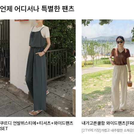
언제 어디서나 특별한 팬츠
쿠르디 언발뷔스티에+티셔츠+와이드팬츠
내가고른쿨함 와이드팬츠[FRE
SET
[2TYPE기장]가볍고 내추럴한 소재감