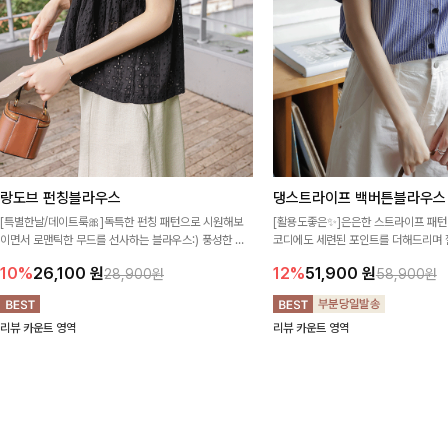
랑도브 펀칭블라우스
댕스트라이프 백버튼블라우스
[특별한날/데이트룩🎀]독특한 펀칭 패턴으로 시원해보
[활용도좋은✨]은은한 스트라이프 패턴
이면서 로맨틱한 무드를 선사하는 블라우스:) 풍성한 퍼
코디에도 세련된 포인트를 더해드리며 
프 소매와 밑단 셔링으로 스타일을 더했어요
프 디테일로 유행 없이 오래 함께하기
10%
26,100
원
12%
51,900
원
28,900원
58,900원
리뷰 카운트 영역
리뷰 카운트 영역