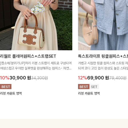
리월르 플레어원피스+스트랩SET
특스트라이프 링클원피스+스
[캡소매/분위기UP]허리 리본 스트랩이 세트로 구성되어
가볍고 시원한 링클 원피스와 스트링 
여성스럽고 우아한 실루엣을 완성해주는 원피스- 자연스
되어 코디 고민 없이 완성도 높은 스
럽게 퍼지는 플레어 라인과 깔끔한 핏이 어우러져 단정하
아이템 🤍 따로 또 같이 활용하기 좋아
10%
30,900
원
12%
69,900
원
34,300원
79,400원
면서도 여리한 무드로 입어져✨
링 디테일로 다양한 핏을 연출할 수 있
행룩까지 멋스럽게 즐기기 좋아요 ✨
리뷰 카운트 영역
리뷰 카운트 영역