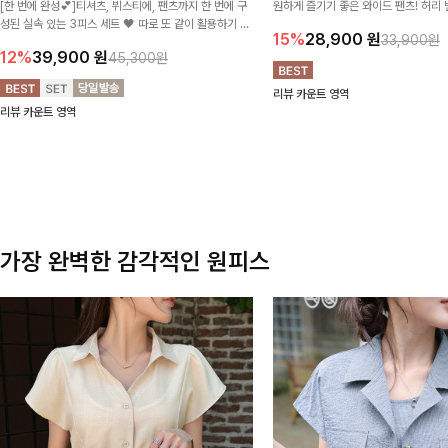
[한 번에 완성💕]티셔츠, 뷔스티에, 팬츠까지 한 번에 구
원하게 즐기기 좋은 와이드 팬츠! 허리
성된 실속 있는 3피스 세트 🖤 따로 또 같이 활용하기 좋
테일로 편안한 착용감을 더했으며, 여
15%
28,900
원
33,900원
아 코디 걱정 없이 데일리하게 즐기기 좋아요 ✨
이드핏이 군살을 자연스럽게 커버해준답
12%
39,900
원
45,300원
리뷰 카운트 영역
리뷰 카운트 영역
가장 완벽한 감각적인 원피스