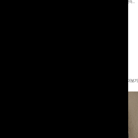
 와이드 팬츠입니다. 여유롭게 떨어지
어 핏 반바지가 함께 구성된 세트 아이템으로, 편안하면
볍게 바스락거리는 소재감으로 시원하고
서도 캐주얼한 꾸안꾸룩을 완성해드립니다 ✨🩵
00
원
18%
29,900
원
49,800원
36,400원
좋은 아이템-
리뷰 카운트 영역
더보기