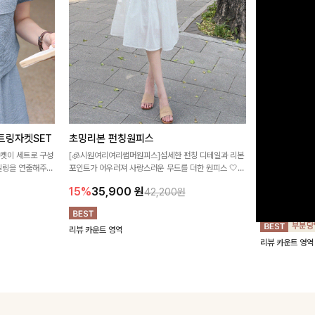
트링자켓SET
초밍리본 펀칭원피스
[주문폭주/
스
자켓이 세트로 구성
[🧊시원여리여리썸머원피스]섬세한 펀칭 디테일과 리본
타일링을 연출해주는
포인트가 어우러져 사랑스러운 무드를 더한 원피스 🤍
구김이 적은 링클
 실용적이며, 스트
여리하게 퍼지는 실루엣으로 로맨틱하고 여성스럽게 연
하며 일자로 떨어
15%
35,900
원
42,200원
어 데일리부터 여
출돼요 ✨
해주는 원피스에
18%
27,9
리뷰 카운트 영역
리뷰 카운트 영역