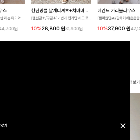
우스
헨틴링클 날개티셔츠+치마바지SET
메칸드 카라블라우스
한 리본 타이와 자
[텐션감↑/구김↓]가볍게 입기만 해도 코
[썸머원단🌊/팔뚝커버]은은한
디테일이 여성스러운
디가 완성되는 세트 아이템으로, 자연스럽
와 여유로운 실루엣이 만나 
10%
28,800
원
10%
37,900
원
44,700원
31,900원
42,
스 🤎 하늘하늘
게 퍼지는 프릴 날개 소매가 우아한 포인트
세련된 무드를 연출해주는 블
떨어지는 실루엣으로
를 더해드립니다💕 잔잔한 링클 텍스처 소
리룩부터 출근룩까지 다양하게
 세련되게 즐기기
재와 편안한 허리밴딩으로 하루 종일 산뜻
은 베이직한 디자인!
하고 쾌적하게 즐겨보세요!
더보기
 않기