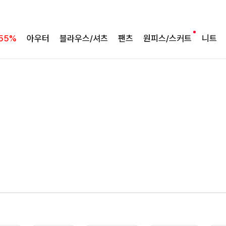
군살 가려주는 롱 실루엣
필첸체크 스트링블라우스+플레어스커트SET
55%
아우터
블라우스/셔츠
팬츠
원피스/스커트
니트