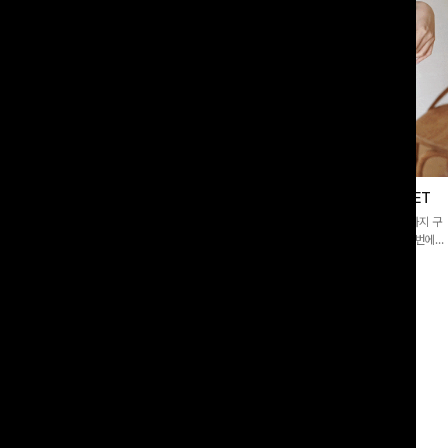
이스블라우스
필딩버튼 카라블라우스+와이드팬츠SET
]깔끔한 소매 퍼프와 레이스 자수로 사
[SET PICK]버튼 카라 블라우스와 팬츠, 스트랩까지 구
 담았으며 은은한 체크 패턴이 더해져
성된 활용도 높은 3종 세트 🤍 코디 걱정 없이 한 번에
스러움 가득 느껴지는 블라우스에요🤍
완성도 있는 스타일링을 연출할 수 있어 데일리하게 즐기
00
원
10%
49,900
원
33,200원
55,400원
기 좋아요 ✨
리뷰 카운트 영역