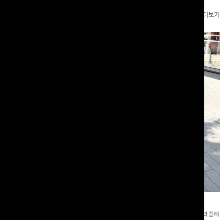
더보기
와이드팬츠[FREE,L사이즈]
테킷미 레터링티셔츠+반바지SET
8부기장]사이드 버튼 디테일이 은은한
[데일리부터 여행룩까지]감각적인 레터링 티셔츠와 플레