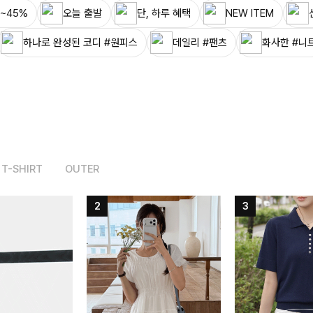
~45%
오늘 출발
단, 하루 혜택
NEW ITEM
하나로 완성된 코디 #원피스
데일리 #팬츠
화사한 #니
T-SHIRT
OUTER