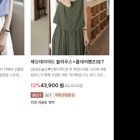
제딧레이어드 블라우스+플레어팬츠SET
뮬론퍼프 레
이 더해져 심플한
[완성도높은💗]레이어드한 듯 자연스러운 나시와 버튼
[데이트룩추천🩷
깔끔한 스트라이
원피스가 함께 구성된 세트 아이템입니다. 코디 고민 없
랑스러운 분위기를
 좋은 블라우스예요
이 한 벌만으로도 내추럴하면서 여성스러운 썸머룩 완성!
밋밋함 없이 여성
12%
43,900
원
10%
29,9
49,800원
리뷰 카운트 영역
리뷰 카운트 영역