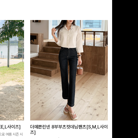
E,L사이즈]
더예쁜린넨 8부부츠컷데님팬츠[S,M,L사이
쿨링버튼 8부
즈]
으로 여름 시즌 시
[바스락소재💙/