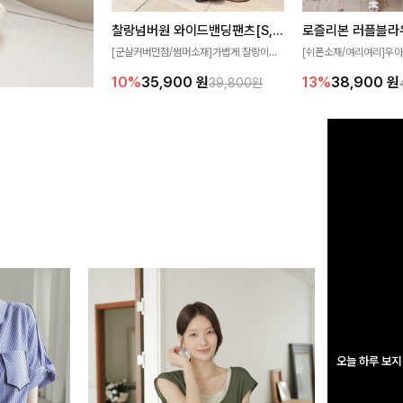
완성해주는 7부 블
찰랑넘버원 와이드밴딩팬츠[S,M,L사이즈]
로즐리본 러플블라
 스타일링을 연출하
[군살커버만점/썸머소재]가볍게 찰랑이는
[쉬폰소재/여리여리]우아
원단과 여유로운 와이드 핏으로 하루 종일
연스럽게 흐르는 러플 
10%
35,900
원
13%
38,900
원
39,800원
편안하게 착용하실 수 있는 팬츠입니다 🖤
분위기를 더해주는 블라우
✨ 허리 전체 밴딩과 스트링 디테일로 안정
한 소재감과 여유롭게 
감 있는 착용감을 더해드려요!
얼굴까지 화사해 보이며
좋아요
오늘 하루 보지