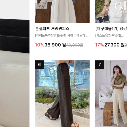
룬셀퍼프 셔링원피스
[데이트룩추천🩷]은은한 셔링 디테일과 퍼
[베스트🏆접촉냉감]
프 소매가 어우러져 사랑스러운 무드를 완
여름에도 무더위 걱정할 
10%
36,900
원
17%
27,300
원
40,900원
성해주는 원피스🤍 허리 스모크 밴딩이 슬
고 가벼운 소재감으로 
림한 실루엣을 연출해주며, 자연스럽게 퍼
즐기실 수 있는 니트랍니
지는 플레어 라인으로 여성스럽고 편안하게
즐기기 좋아요