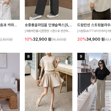
[재구매율1위] 냉감효과 카라니트
숏중롱골라입을 인생슬랙스[S,M,L,XL사이즈]
드람린넨 스트링블라우
[여름버전출시]쫀쫀한 스판으로 편안하게
[시원함🧊/77사이즈까지]가
필요가 없어요!얇
착용되어 누구나 입기 좋은 데일리 슬랙스!
한 텍스처가 돋보이는 블라우스
10%
32,900
원
20%
34,900
원
32,800원
36,500원
43
여름에도 시원하게
숏·기본·롱 기장과 와이드·부츠컷 핏까지 취
없는 슬릿 카라 디자인이 얼굴
다
향에 맞게 선택할 수 있어 더욱 만족스러워
원하게 연출해드립니다 🤍🌿
요