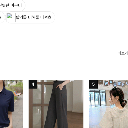
산뜻한 아우터
트
활기를 더해줄 티셔츠
더보기