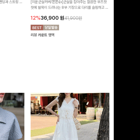
 밴딩과 스트링 디
[미운군살커버/쫀쫀👍]군살을 잡아주는 깔끔한 부츠컷
포인트가 되어주는
유롭게 떨어지는 와
핏에 발목이 드러나는 8부 기장으로 다리를 슬림하고 길
는 실루엣과 가
14%
42,9
니다:)
어보이게 만들어주며 생지 소재로 멋을 더한 데님팬츠에
편안하게 즐기기 
12%
36,900
원
41,900원
요~!
리뷰 카운트 영역
리뷰 카운트 영역