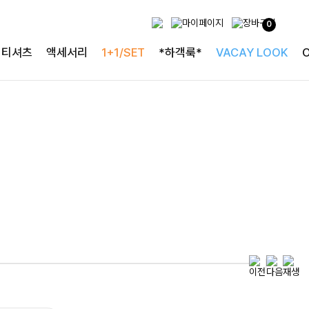
하객룩의 정석
0
로즐리본 러플블라우스
티셔츠
액세서리
1+1/SET
*하객룩*
VACAY LOOK