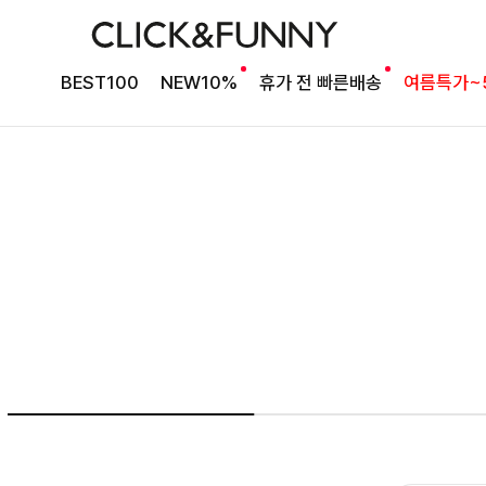
BEST 타이 블라우스
밍팃퍼프 타이블라우스
BEST100
NEW10%
휴가 전 빠른배송
여름특가~