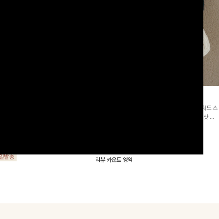
군살삭제]젤링클프리 카라원피
조단스트링 체크원피스
[고객요청재입고/2천장돌파💚]하나만 툭 착용해줘도 스
프리 원단으로 항상 깔끔하게 착용 가능
타일리시해 보이는 휘뚜루 마뚜루 아이템 ~ ! 인생샷 건
지는 넉넉한 핏으로 군살을 완벽히 커버
질 수 있는 세련된 무드의 체크 패턴이 들어간 원피스 : )
15%
29,900
원
35,100원
요🖤
00
원
34,000원
리뷰 카운트 영역