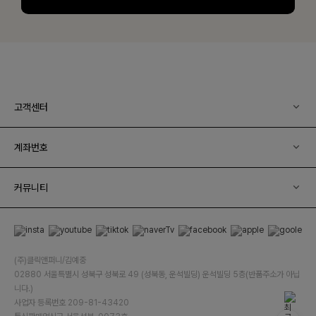
고객센터
계좌번호
커뮤니티
(주)클릭앤퍼니/김예중
02880 서울특별시 성북구 성북로 49 (성북동, 운석빌딩) 운석빌딩 5층(반품주소가 아닙
니다.)
사업자 등록번호 209-81-43420