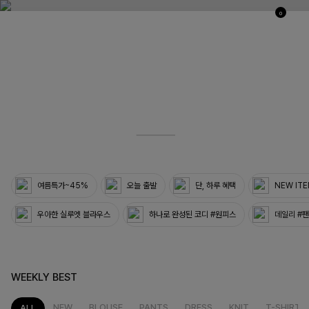
0
03
33
여름특가~45%
오늘 출발
단, 하루 혜택
NEW IT
우아한 실루엣 블라우스
하나로 완성된 코디 #원피스
데일리 #
WEEKLY BEST
NEW
BLOUSE
PANTS
DRESS
KNIT
T-SHIRT
ALL