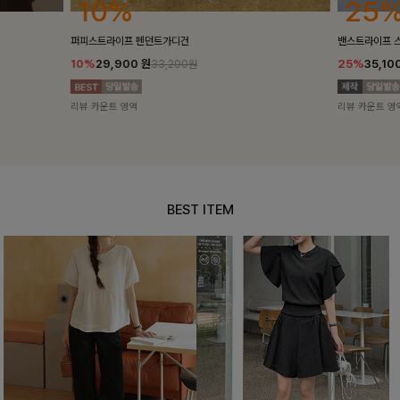
25%
10%
밴스트라이프 스트링원피스
[5천장돌파/C
25%
35,100
원
10%
34,90
46,800원
리뷰 카운트 영역
리뷰 카운트 영
BEST ITEM