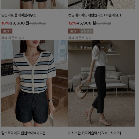
밍킷퍼프 플레어블라우스
캣밍레이어드 패턴원피스+목걸이SET
10%
39,600
원
12%
45,900
원
43,900원
52,100원
리뷰 카운트 영역
리뷰 카운트 영역
함스트라이프 린넨브이넥가디건
이지스판 카프리슬랙스[S,M,L사이즈]