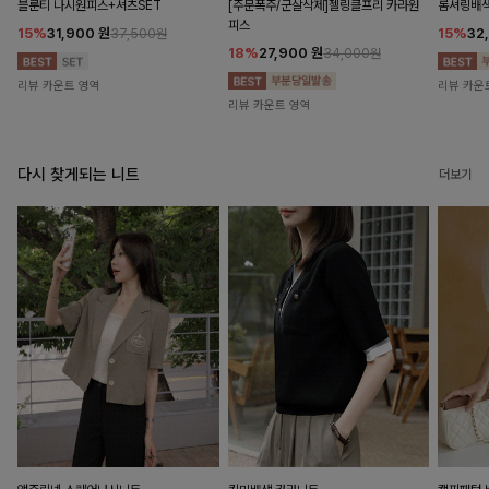
블룬티 나시원피스+셔츠SET
[주문폭주/군살삭제]젤링클프리 카라원
롬셔링배
피스
15%
31,900
원
15%
32
37,500원
18%
27,900
원
34,000원
리뷰 카운트 영역
리뷰 카운
리뷰 카운트 영역
다시 찾게되는 니트
더보기