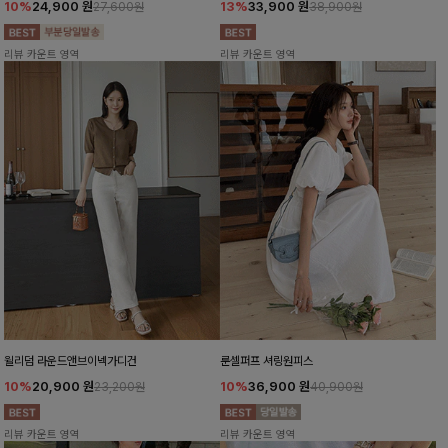
10%
24,900
원
13%
33,900
원
27,600원
38,900원
리뷰 카운트 영역
리뷰 카운트 영역
윌리덤 라운드앤브이넥가디건
룬셀퍼프 셔링원피스
10%
20,900
원
10%
36,900
원
23,200원
40,900원
리뷰 카운트 영역
리뷰 카운트 영역