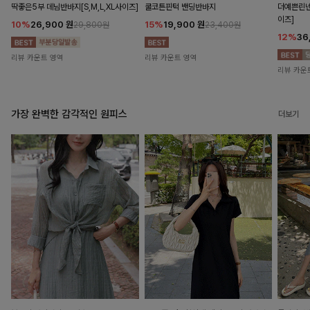
딱좋은5부 데님반바지[S,M,L,XL사이즈]
쿨코튼핀턱 밴딩반바지
더예쁜린넨
이즈]
10%
26,900
원
15%
19,900
원
29,800원
23,400원
12%
36
리뷰 카운트 영역
리뷰 카운트 영역
리뷰 카운
가장 완벽한 감각적인 원피스
더보기