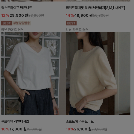
월스트라이프 버튼니트
퍼펙트절개핏 6부데님반바지[S,M,L사이즈]
12%
29,900
원
14%
48,900
원
33,900원
56,800원
리뷰 카운트 영역
리뷰 카운트 영역
콘브이넥 라벨티셔츠
소프트해 라운드니트
10%
17,900
원
10%
26,100
원
19,800원
28,900원