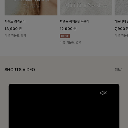
헤룬나비 
사셀드 링귀걸이
피엘룬 써지컬링목걸이
7,900
18,900
원
12,900
원
리뷰 카운
리뷰 카운트 영역
리뷰 카운트 영역
SHORTS VIDEO
더보기