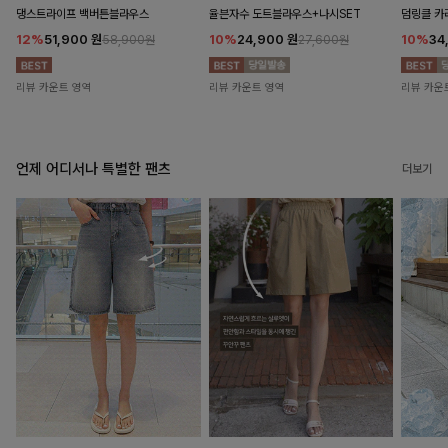
댕스트라이프 백버튼블라우스
율븐자수 도트블라우스+나시SET
덤링클 카
12%
51,900
원
10%
24,900
원
10%
34
58,900원
27,600원
리뷰 카운트 영역
리뷰 카운트 영역
리뷰 카운
언제 어디서나 특별한 팬츠
더보기