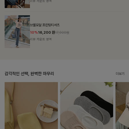
리뷰 카운트 영역
캣시어서커 버튼카라원피스+벨트SET
16%
79,900
원
95,100원
리뷰 카운트 영역
감각적인 선택, 완벽한 마무리
더보기