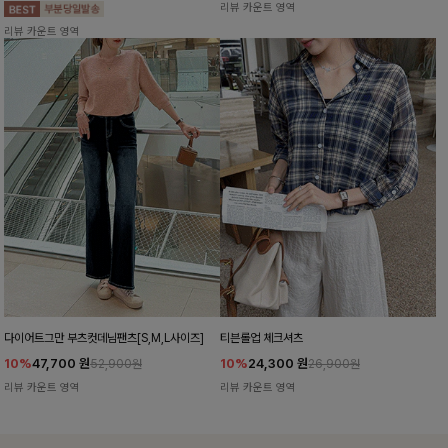
리뷰 카운트 영역
리뷰 카운트 영역
다이어트그만 부츠컷데님팬츠[S,M,L사이즈]
티븐롤업 체크셔츠
10%
47,700
원
10%
24,300
원
52,900원
26,900원
리뷰 카운트 영역
리뷰 카운트 영역