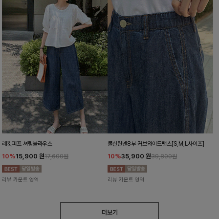
레킷퍼프 셔링블라우스
쿨한린넨8부 커브와이드팬츠[S,M,L사이즈]
10%
15,900
원
10%
35,900
원
17,600원
39,800원
리뷰 카운트 영역
리뷰 카운트 영역
더보기