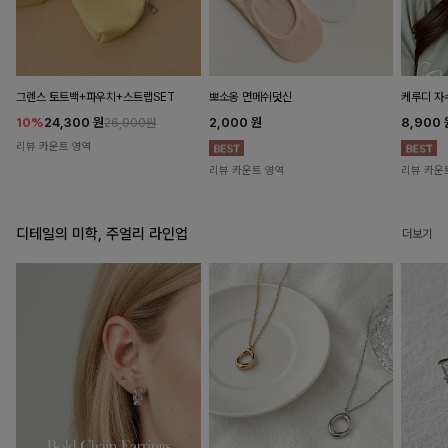
뽀소옹 면메쉬덧신
그렌스 토트백+파우치+스트랩SET
케루디 자
2,000
원
10%
24,300
원
8,900
26,900원
리뷰 카운트 영역
리뷰 카운트 영역
리뷰 카운
디테일의 미학, 주얼리 라인업
더보기