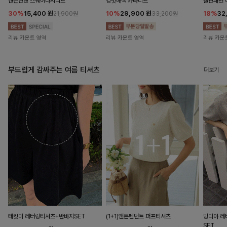
앤즌린넨 스퀘어나시니트
킹밋배색 카라니트
캘핀패턴 
30%
15,400
원
10%
29,900
원
18%
32
21,900원
33,200원
리뷰 카운트 영역
리뷰 카운트 영역
리뷰 카운
부드럽게 감싸주는 여름 티셔츠
더보기
테킷미 레터링티셔츠+반바지SET
(1+1)앤튼펜던트 퍼프티셔츠
밍디아 
SET