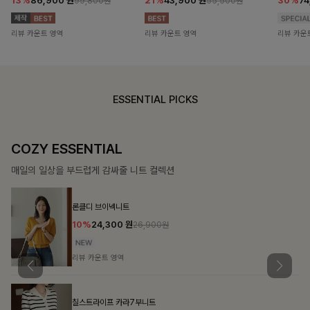
13%
86,900
원
21%
43,900
원
30%
7
99,800원
55,500원
리뷰 카운트 영역
리뷰 카운트 영역
리뷰 카운
ESSENTIAL PICKS
COZY ESSENTIAL
매일의 일상을 부드럽게 감싸줄 니트 컬렉션
론클디 브이넥니트
10%
24,300
원
26,900원
리뷰 카운트 영역
칠스트라이프 카라7부니트