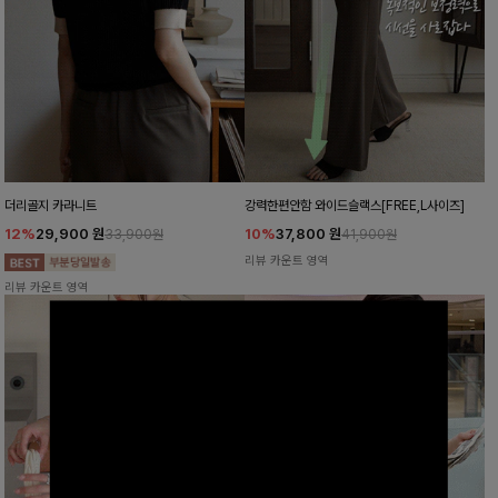
더리골지 카라니트
강력한편안함 와이드슬랙스[FREE,L사이즈]
12%
29,900
원
10%
37,800
원
33,900원
41,900원
리뷰 카운트 영역
리뷰 카운트 영역