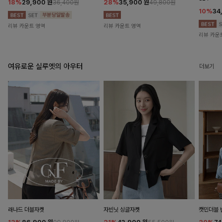
18%
29,900
원
28%
35,900
원
36,400원
49,800원
10%
34
리뷰 카운트 영역
리뷰 카운트 영역
리뷰 카운
여유로운 실루엣의 아우터
더보기
래나드 더블자켓
자빈닛 싱글자켓
캣민더블 