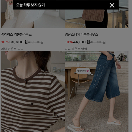
오늘 하루 보지 않기
펌레이스 리본블라우스
럽틸스퀘어 리본블라우스
10%
39,600
원
10%
44,100
원
43,900원
48,900원
리뷰 카운트 영역
리뷰 카운트 영역