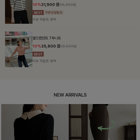
10%
31,900
원
35,400원
리뷰 카운트 영역
셀드펜던트 7부니트
10%
25,800
원
28,600원
리뷰 카운트 영역
NEW ARRIVALS