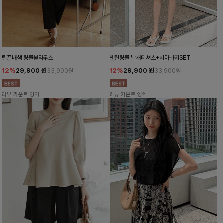
릴픈배색 링클블라우스
헨틴링클 날개티셔츠+치마바지SET
12%
29,900
원
12%
29,900
원
33,900원
33,900원
리뷰 카운트 영역
리뷰 카운트 영역