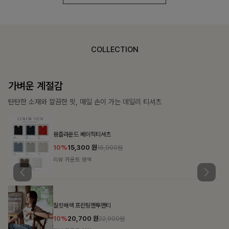
COLLECTION
가장 쉬운 코디
특별한 날부터 일상까지 함께하는 룩
쥬빌스트링 포켓원피스
17%
48,900
원
58,900원
리뷰 카운트 영역
블룬티 나시원피스+셔츠SET
15%
31,900
원
37,500원