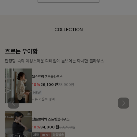
COLLECTION
가벼운 계절감
탄탄한 소재와 깔끔한 핏, 매일 손이 가는 데일리 티셔츠
몽즐라운드 베이직티셔츠
10%
15,300
원
16,900원
리뷰 카운트 영역
칠킷배색 프린팅맨투맨티
10%
20,700
원
22,900원