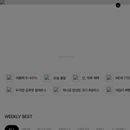
0
03
33
여름특가~45%
오늘 출발
단, 하루 혜택
NEW IT
우아한 실루엣 블라우스
하나로 완성된 코디 #원피스
데일리 #
WEEKLY BEST
NEW
BLOUSE
PANTS
DRESS
KNIT
T-SHIRT
ALL