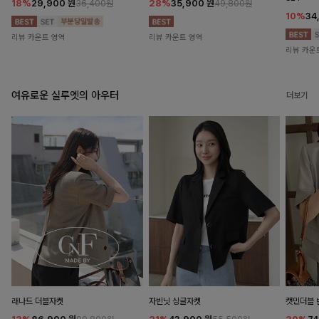
18%
29,900
원
28%
35,900
원
36,400원
49,800원
10%
34
리뷰 카운트 영역
리뷰 카운트 영역
리뷰 카운
여유로운 실루엣의 아우터
더보기
래나드 더블자켓
자빈닛 싱글자켓
캣민더블 