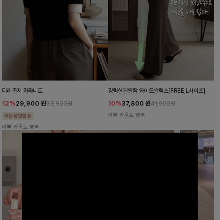
더리골지 카라니트
강력한편안함 와이드슬랙스[FREE,L사이즈]
12%
29,900
원
10%
37,800
원
33,900원
41,900원
리뷰 카운트 영역
리뷰 카운트 영역