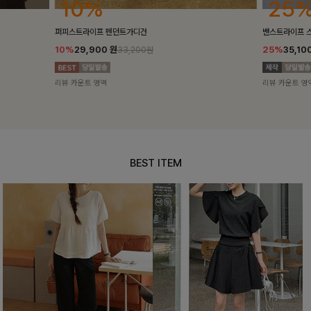
25%
10%
밴스트라이프 스트링원피스
[5천장돌파/C
25%
35,100
원
10%
34,90
46,800원
리뷰 카운트 영역
리뷰 카운트 영
BEST ITEM