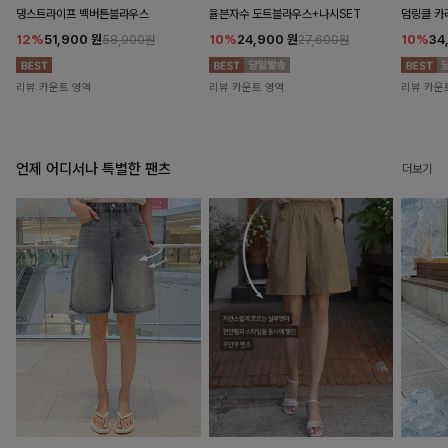
댕스트라이프 백버튼블라우스
율븐자수 도트블라우스+나시SET
덤링클 카
12%
51,900
원
10%
24,900
원
10%
34
58,900원
27,600원
리뷰 카운트 영역
리뷰 카운트 영역
리뷰 카운
언제 어디서나 특별한 팬츠
더보기