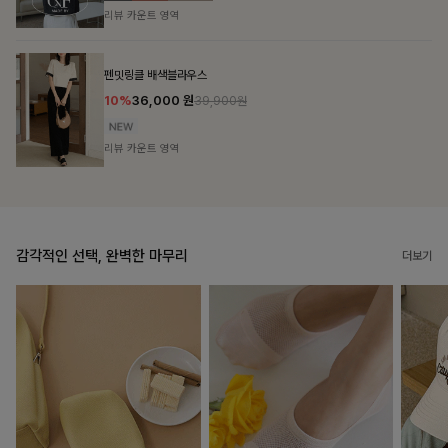
리뷰 카운트 영역
브쉘모달 프린팅티셔츠
10%
16,200
원
17,900원
리뷰 카운트 영역
감각적인 선택, 완벽한 마무리
더보기