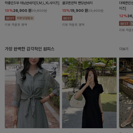
딱좋은5부 데님반바지[S,M,L,XL사이즈]
쿨코튼핀턱 밴딩반바지
더예쁜린넨
이즈]
10%
26,900
원
15%
19,900
원
29,800원
23,400원
12%
36
리뷰 카운트 영역
리뷰 카운트 영역
리뷰 카운
가장 완벽한 감각적인 원피스
더보기