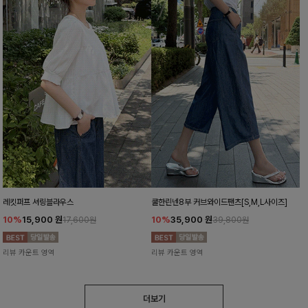
레킷퍼프 셔링블라우스
쿨한린넨8부 커브와이드팬츠[S,M,L사이즈]
10%
15,900
원
10%
35,900
원
17,600원
39,800원
리뷰 카운트 영역
리뷰 카운트 영역
더보기