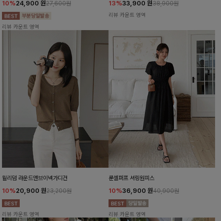
10%
24,900
원
13%
33,900
원
27,600원
38,900원
리뷰 카운트 영역
리뷰 카운트 영역
윌리덤 라운드앤브이넥가디건
룬셀퍼프 셔링원피스
10%
20,900
원
10%
36,900
원
23,200원
40,900원
리뷰 카운트 영역
리뷰 카운트 영역