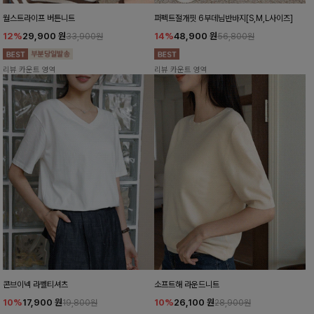
월스트라이프 버튼니트
퍼펙트절개핏 6부데님반바지[S,M,L사이즈]
12%
29,900
원
14%
48,900
원
33,900원
56,800원
리뷰 카운트 영역
리뷰 카운트 영역
콘브이넥 라벨티셔츠
소프트해 라운드니트
10%
17,900
원
10%
26,100
원
19,800원
28,900원