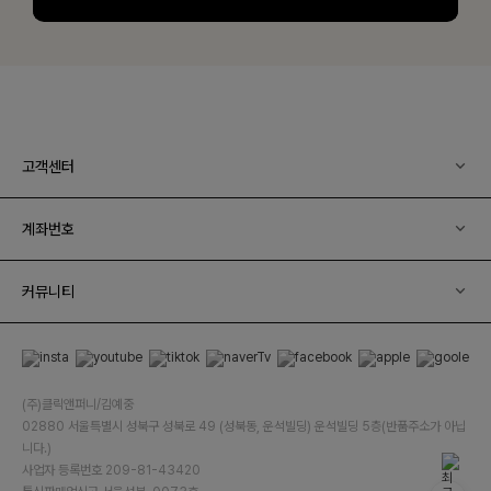
고객센터
계좌번호
커뮤니티
(주)클릭앤퍼니/김예중
02880 서울특별시 성북구 성북로 49 (성북동, 운석빌딩) 운석빌딩 5층(반품주소가 아닙
니다.)
사업자 등록번호 209-81-43420