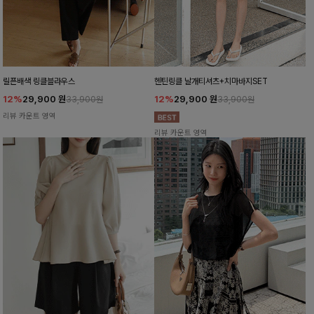
릴픈배색 링클블라우스
헨틴링클 날개티셔츠+치마바지SET
12%
29,900
원
12%
29,900
원
33,900원
33,900원
리뷰 카운트 영역
리뷰 카운트 영역