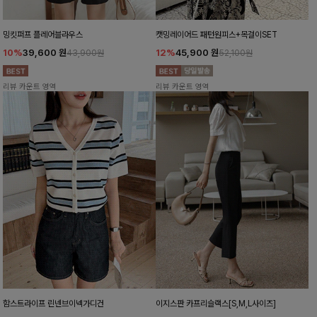
밍킷퍼프 플레어블라우스
캣밍레이어드 패턴원피스+목걸이SET
10%
39,600
원
12%
45,900
원
43,900원
52,100원
리뷰 카운트 영역
리뷰 카운트 영역
함스트라이프 린넨브이넥가디건
이지스판 카프리슬랙스[S,M,L사이즈]