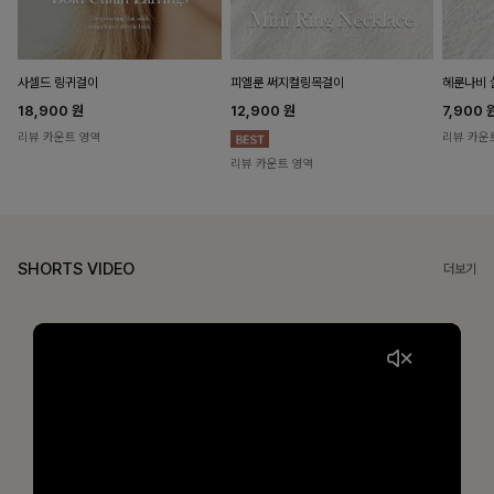
헤룬나비 
사셀드 링귀걸이
피엘룬 써지컬링목걸이
7,900
18,900
원
12,900
원
리뷰 카운
리뷰 카운트 영역
리뷰 카운트 영역
SHORTS VIDEO
더보기