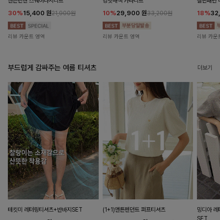
앤즌린넨 스퀘어나시니트
킹밋배색 카라니트
캘핀패턴 
30%
15,400
원
10%
29,900
원
18%
32
21,900원
33,200원
리뷰 카운트 영역
리뷰 카운트 영역
리뷰 카운
부드럽게 감싸주는 여름 티셔츠
더보기
테킷미 레터링티셔츠+반바지SET
(1+1)앤튼펜던트 퍼프티셔츠
밍디아 
SET