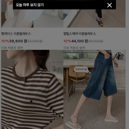
오늘 하루 보지 않기
펌레이스 리본블라우스
럽틸스퀘어 리본블라우스
10%
39,600
원
10%
44,100
원
43,900원
48,900원
리뷰 카운트 영역
리뷰 카운트 영역