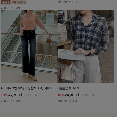
리뷰 카운트 영역
리뷰 카운트 영역
다이어트그만 부츠컷데님팬츠[S,M,L사이즈]
티븐롤업 체크셔츠
10%
47,700
원
10%
24,300
원
52,900원
26,900원
리뷰 카운트 영역
리뷰 카운트 영역