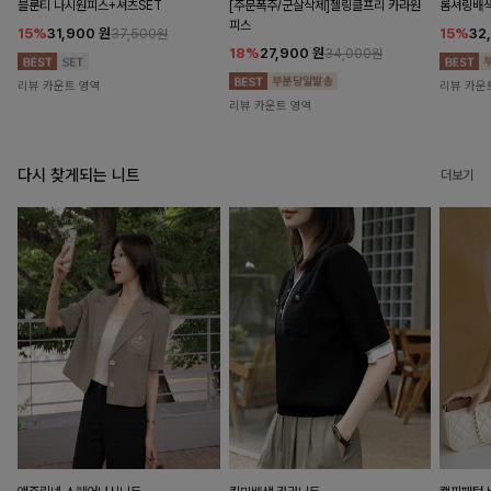
블룬티 나시원피스+셔츠SET
[주문폭주/군살삭제]젤링클프리 카라원
롬셔링배
피스
15%
31,900
원
15%
32
37,500원
18%
27,900
원
34,000원
리뷰 카운트 영역
리뷰 카운
리뷰 카운트 영역
다시 찾게되는 니트
더보기