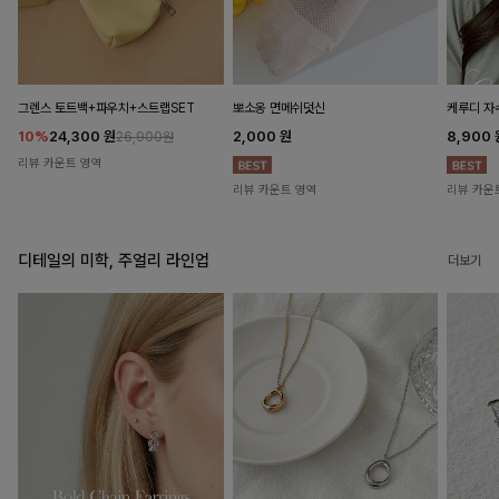
뽀소옹 면메쉬덧신
그렌스 토트백+파우치+스트랩SET
케루디 자
2,000
원
10%
24,300
원
8,900
26,900원
리뷰 카운트 영역
리뷰 카운트 영역
리뷰 카운
디테일의 미학, 주얼리 라인업
더보기