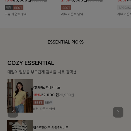
13%
86,900
원
21%
43,900
원
30%
7
99,800원
55,500원
리뷰 카운트 영역
리뷰 카운트 영역
리뷰 카운
ESSENTIAL PICKS
COZY ESSENTIAL
매일의 일상을 부드럽게 감싸줄 니트 컬렉션
켐펜던트 꽈배기니트
15%
22,900
원
26,900원
리뷰 카운트 영역
칠스트라이프 카라7부니트