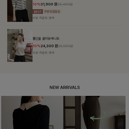
10%
31,900
원
35,400원
리뷰 카운트 영역
폴딘울 골지유넥니트
10%
24,300
원
26,900원
리뷰 카운트 영역
NEW ARRIVALS