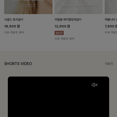
헤룬나비 
사셀드 링귀걸이
피엘룬 써지컬링목걸이
7,900
18,900
원
12,900
원
리뷰 카운
리뷰 카운트 영역
리뷰 카운트 영역
SHORTS VIDEO
더보기