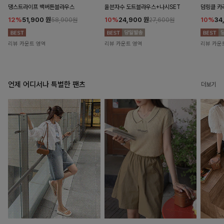
댕스트라이프 백버튼블라우스
율븐자수 도트블라우스+나시SET
덤링클 카
12%
51,900
원
10%
24,900
원
10%
34
58,900원
27,600원
리뷰 카운트 영역
리뷰 카운트 영역
리뷰 카운
언제 어디서나 특별한 팬츠
더보기