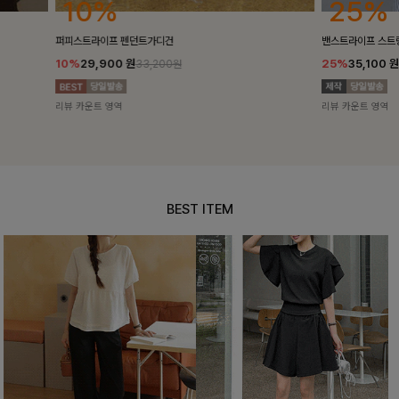
25%
10%
밴스트라이프 스트링원피스
[5천장돌파/C
25%
35,100
원
10%
34,90
46,800원
리뷰 카운트 영역
리뷰 카운트 영
BEST ITEM