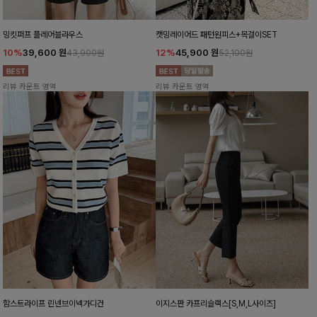
밍킷퍼프 플레어블라우스
캣밍레이어드 패턴원피스+목걸이SET
10%
39,600
원
12%
45,900
원
43,900원
52,100원
리뷰 카운트 영역
리뷰 카운트 영역
함스트라이프 린넨브이넥가디건
이지스판 카프리슬랙스[S,M,L사이즈]