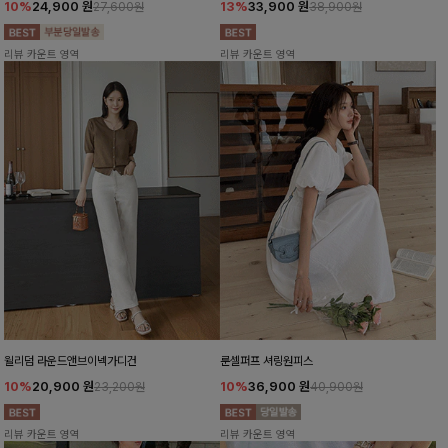
10%
24,900
원
13%
33,900
원
27,600원
38,900원
리뷰 카운트 영역
리뷰 카운트 영역
윌리덤 라운드앤브이넥가디건
룬셀퍼프 셔링원피스
10%
20,900
원
10%
36,900
원
23,200원
40,900원
리뷰 카운트 영역
리뷰 카운트 영역