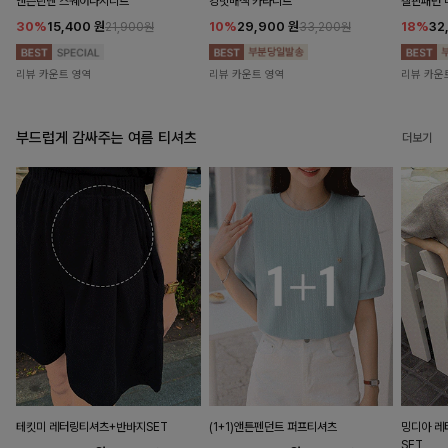
앤즌린넨 스퀘어나시니트
킹밋배색 카라니트
캘핀패턴 
30%
15,400
원
10%
29,900
원
18%
32
21,900원
33,200원
리뷰 카운트 영역
리뷰 카운트 영역
리뷰 카운
부드럽게 감싸주는 여름 티셔츠
더보기
테킷미 레터링티셔츠+반바지SET
(1+1)앤튼펜던트 퍼프티셔츠
밍디아 
SET