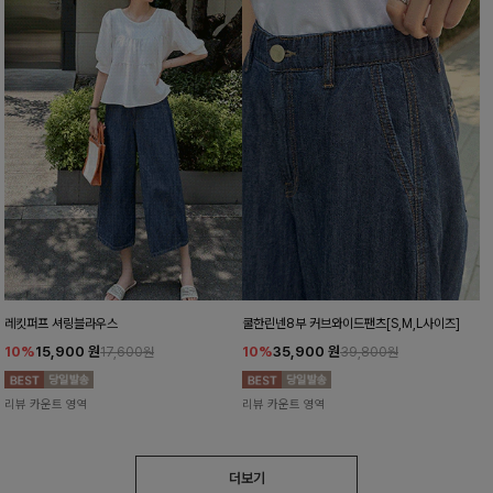
레킷퍼프 셔링블라우스
쿨한린넨8부 커브와이드팬츠[S,M,L사이즈]
10%
15,900
원
10%
35,900
원
17,600원
39,800원
리뷰 카운트 영역
리뷰 카운트 영역
더보기