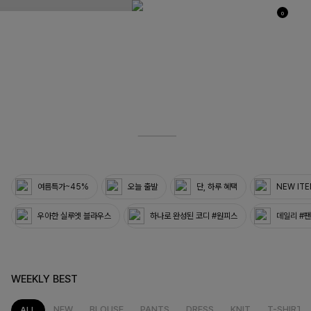
0
03
33
여름특가~45%
오늘 출발
단, 하루 혜택
NEW IT
우아한 실루엣 블라우스
하나로 완성된 코디 #원피스
데일리 #
WEEKLY BEST
NEW
BLOUSE
PANTS
DRESS
KNIT
T-SHIRT
ALL