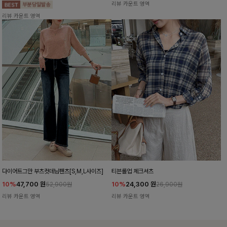
리뷰 카운트 영역
리뷰 카운트 영역
다이어트그만 부츠컷데님팬츠[S,M,L사이즈]
티븐롤업 체크셔츠
10%
47,700
원
10%
24,300
원
52,900원
26,900원
리뷰 카운트 영역
리뷰 카운트 영역