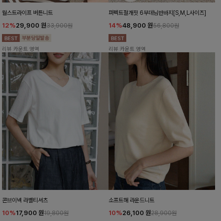
월스트라이프 버튼니트
퍼펙트절개핏 6부데님반바지[S,M,L사이즈]
12%
29,900
원
14%
48,900
원
33,900원
56,800원
리뷰 카운트 영역
리뷰 카운트 영역
콘브이넥 라벨티셔츠
소프트해 라운드니트
10%
17,900
원
10%
26,100
원
19,800원
28,900원