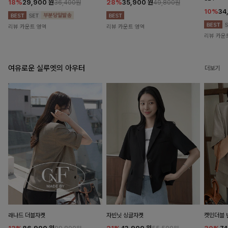
18%
29,900
원
28%
35,900
원
36,400원
49,800원
10%
34
리뷰 카운트 영역
리뷰 카운트 영역
리뷰 카운
여유로운 실루엣의 아우터
더보기
래나드 더블자켓
자빈닛 싱글자켓
캣민더블 