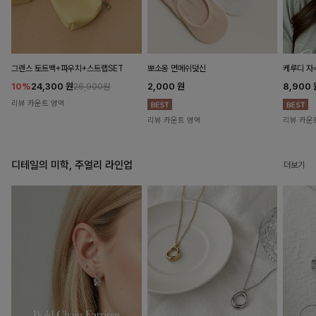
뽀소옹 면메쉬덧신
그렌스 토트백+파우치+스트랩SET
케루디 자
2,000
원
10%
24,300
원
8,900
26,900원
리뷰 카운트 영역
리뷰 카운트 영역
리뷰 카운
디테일의 미학, 주얼리 라인업
더보기