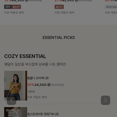
13%
86,900
원
21%
43,900
원
30%
7
99,800원
55,500원
리뷰 카운트 영역
리뷰 카운트 영역
리뷰 카운
ESSENTIAL PICKS
COZY ESSENTIAL
매일의 일상을 부드럽게 감싸줄 니트 컬렉션
론클디 브이넥니트
10%
24,300
원
26,900원
리뷰 카운트 영역
칠스트라이프 카라7부니트