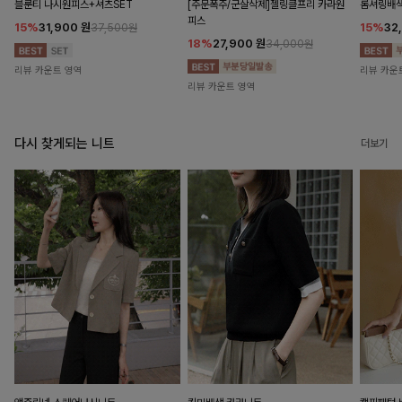
블룬티 나시원피스+셔츠SET
[주문폭주/군살삭제]젤링클프리 카라원
롬셔링배
피스
15%
31,900
원
15%
32
37,500원
18%
27,900
원
34,000원
리뷰 카운트 영역
리뷰 카운
리뷰 카운트 영역
다시 찾게되는 니트
더보기