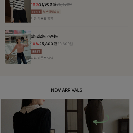
10%
31,900
원
35,400원
리뷰 카운트 영역
셀드펜던트 7부니트
10%
25,800
원
28,600원
리뷰 카운트 영역
NEW ARRIVALS