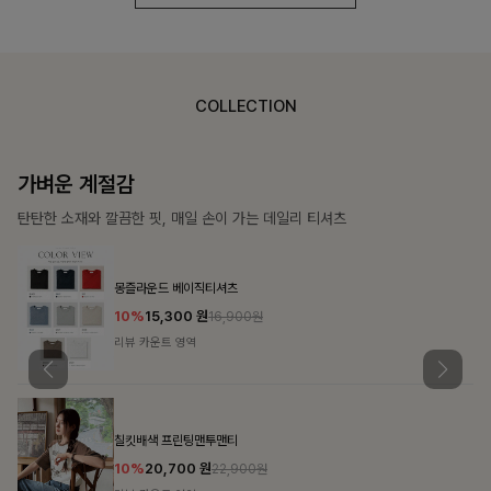
COLLECTION
가장 쉬운 코디
특별한 날부터 일상까지 함께하는 룩
쥬빌스트링 포켓원피스
17%
48,900
원
58,900원
리뷰 카운트 영역
블룬티 나시원피스+셔츠SET
15%
31,900
원
37,500원