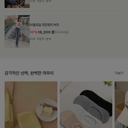
리뷰 카운트 영역
캣시어서커 버튼카라원피스+벨트SET
16%
79,900
원
95,100원
리뷰 카운트 영역
감각적인 선택, 완벽한 마무리
더보기