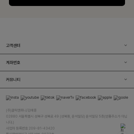
고객센터
계좌번호
커뮤니티
(주)클릭앤퍼니/김예중
02880 서울특별시 성북구 성북로 49 (성북동, 운석빌딩) 운석빌딩 5층(반품주소가 아닙
니다.)
사업자 등록번호 209-81-43420