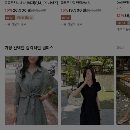
딱좋은5부 데님반바지[S,M,L,XL사이즈]
쿨코튼핀턱 밴딩반바지
더예쁜린넨
이즈]
10%
26,900
원
15%
19,900
원
29,800원
23,400원
12%
36
리뷰 카운트 영역
리뷰 카운트 영역
리뷰 카운
가장 완벽한 감각적인 원피스
더보기