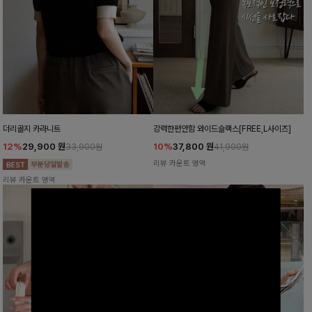
더리골지 카라니트
강력한편안함 와이드슬랙스[FREE,L사이즈]
12%
29,900
원
10%
37,800
원
33,900원
41,900원
리뷰 카운트 영역
리뷰 카운트 영역