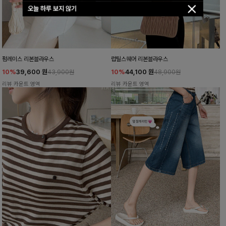
오늘 하루 보지 않기
펌레이스 리본블라우스
럽틸스퀘어 리본블라우스
10%
39,600
원
10%
44,100
원
43,900원
48,900원
리뷰 카운트 영역
리뷰 카운트 영역