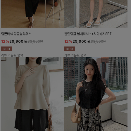
릴픈배색 링클블라우스
헨틴링클 날개티셔츠+치마바지SET
12%
29,900
원
12%
29,900
원
33,900원
33,900원
리뷰 카운트 영역
리뷰 카운트 영역