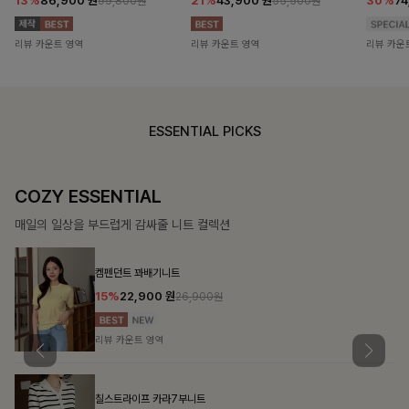
13%
86,900
원
21%
43,900
원
30%
7
99,800원
55,500원
리뷰 카운트 영역
리뷰 카운트 영역
리뷰 카운
ESSENTIAL PICKS
COZY ESSENTIAL
매일의 일상을 부드럽게 감싸줄 니트 컬렉션
켐펜던트 꽈배기니트
15%
22,900
원
26,900원
리뷰 카운트 영역
칠스트라이프 카라7부니트