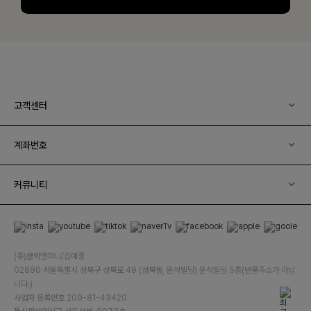
고객센터
계좌번호
커뮤니티
(주)클릭앤퍼니/김예중
02880 서울특별시 성북구 성북로 49 (성북동, 운석빌딩) 운석빌딩 5층(반품주소가 아닙
니다.)
사업자 등록번호 209-81-43420