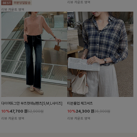
리뷰 카운트 영역
리뷰 카운트 영역
다이어트그만 부츠컷데님팬츠[S,M,L사이즈]
티븐롤업 체크셔츠
10%
47,700
원
10%
24,300
원
52,900원
26,900원
리뷰 카운트 영역
리뷰 카운트 영역