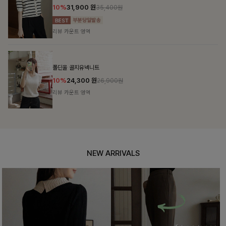
10%
31,900
원
35,400원
리뷰 카운트 영역
폴딘울 골지유넥니트
10%
24,300
원
26,900원
리뷰 카운트 영역
NEW ARRIVALS