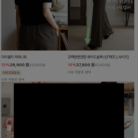
더리골지 카라니트
강력한편안함 와이드슬랙스[FREE,L사이즈]
12%
29,900
원
10%
37,800
원
33,900원
41,900원
리뷰 카운트 영역
리뷰 카운트 영역