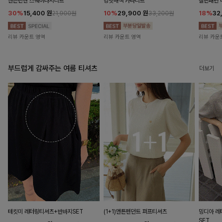
앤즌린넨 스퀘어나시니트
킹밋배색 카라니트
캘핀패턴 
30%
15,400
원
10%
29,900
원
18%
32
21,900원
33,200원
리뷰 카운트 영역
리뷰 카운트 영역
리뷰 카운
부드럽게 감싸주는 여름 티셔츠
더보기
테킷미 레터링티셔츠+반바지SET
(1+1)앤튼펜던트 퍼프티셔츠
밍디아 
SET