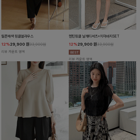
릴픈배색 링클블라우스
헨틴링클 날개티셔츠+치마바지SET
12%
29,900
원
12%
29,900
원
33,900원
33,900원
리뷰 카운트 영역
리뷰 카운트 영역