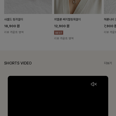
헤룬나비 
사셀드 링귀걸이
피엘룬 써지컬링목걸이
7,900
18,900
원
12,900
원
리뷰 카운
리뷰 카운트 영역
리뷰 카운트 영역
SHORTS VIDEO
더보기