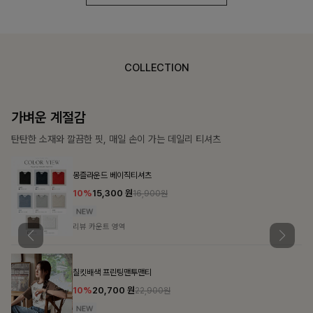
COLLECTION
가장 쉬운 코디
특별한 날부터 일상까지 함께하는 룩
쥬빌스트링 포켓원피스
17%
48,900
원
58,900원
리뷰 카운트 영역
블룬티 나시원피스+셔츠SET
15%
31,900
원
37,500원