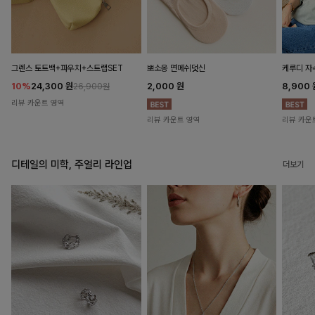
뽀소옹 면메쉬덧신
그렌스 토트백+파우치+스트랩SET
케루디 자
2,000
원
10%
24,300
원
8,900
26,900원
리뷰 카운트 영역
리뷰 카운트 영역
리뷰 카운
디테일의 미학, 주얼리 라인업
더보기