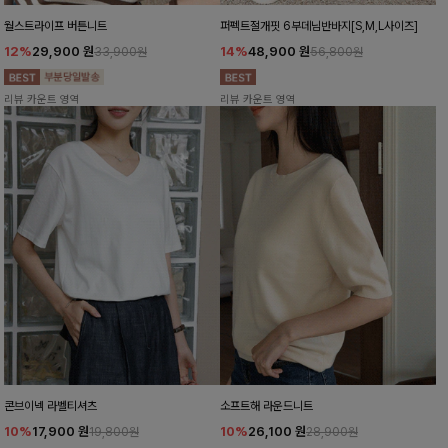
월스트라이프 버튼니트
퍼펙트절개핏 6부데님반바지[S,M,L사이즈]
12%
29,900
원
14%
48,900
원
33,900원
56,800원
리뷰 카운트 영역
리뷰 카운트 영역
콘브이넥 라벨티셔츠
소프트해 라운드니트
10%
17,900
원
10%
26,100
원
19,800원
28,900원