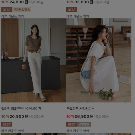
10%
24,900
원
13%
33,900
원
27,600원
38,900원
리뷰 카운트 영역
리뷰 카운트 영역
윌리덤 라운드앤브이넥가디건
룬셀퍼프 셔링원피스
10%
20,900
원
10%
36,900
원
23,200원
40,900원
리뷰 카운트 영역
리뷰 카운트 영역