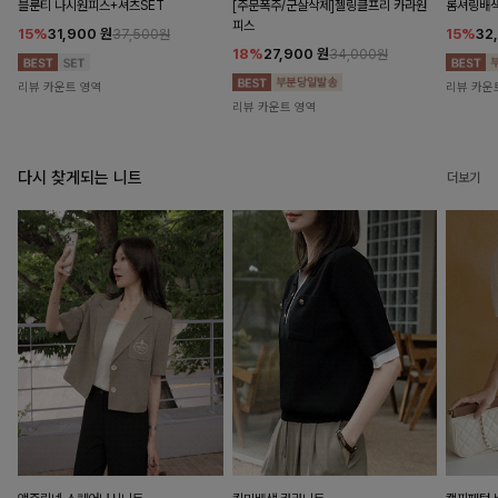
블룬티 나시원피스+셔츠SET
[주문폭주/군살삭제]젤링클프리 카라원
롬셔링배
피스
15%
31,900
원
15%
32
37,500원
18%
27,900
원
34,000원
리뷰 카운트 영역
리뷰 카운
리뷰 카운트 영역
다시 찾게되는 니트
더보기