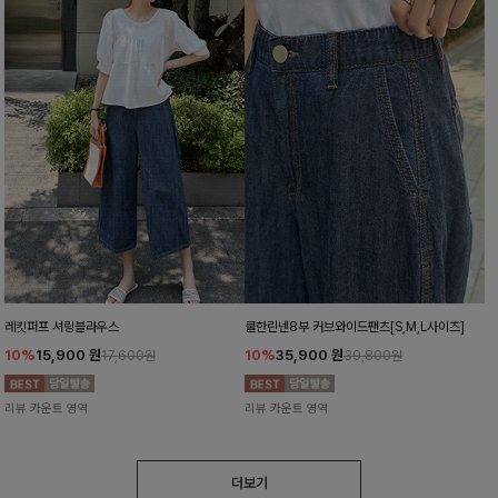
레킷퍼프 셔링블라우스
쿨한린넨8부 커브와이드팬츠[S,M,L사이즈]
10%
15,900
원
10%
35,900
원
17,600원
39,800원
리뷰 카운트 영역
리뷰 카운트 영역
더보기