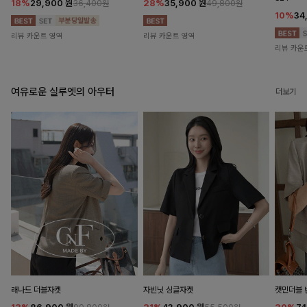
18%
29,900
원
28%
35,900
원
36,400원
49,800원
10%
34
리뷰 카운트 영역
리뷰 카운트 영역
리뷰 카운
여유로운 실루엣의 아우터
더보기
래나드 더블자켓
자빈닛 싱글자켓
캣민더블 