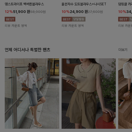
댕스트라이프 백버튼블라우스
율븐자수 도트블라우스+나시SET
덤링클 카
12%
51,900
원
10%
24,900
원
10%
34
58,900원
27,600원
리뷰 카운트 영역
리뷰 카운트 영역
리뷰 카운
언제 어디서나 특별한 팬츠
더보기