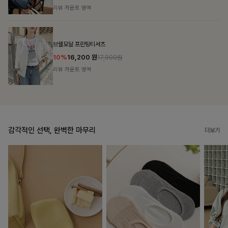
리뷰 카운트 영역
캣시어서커 버튼카라원피스+벨트SET
16%
79,900
원
95,100원
리뷰 카운트 영역
감각적인 선택, 완벽한 마무리
더보기