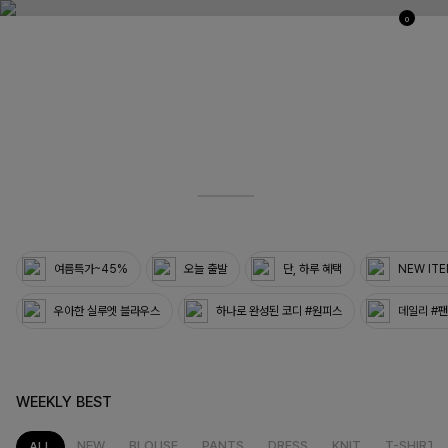
0
03
33
여름특가~45%
오늘 출발
단, 하루 혜택
NEW IT
우아한 실루엣 블라우스
하나로 완성된 코디 #원피스
데일리 #
WEEKLY BEST
NEW
BLOUSE
PANTS
DRESS
KNIT
T-SHIRT
ALL