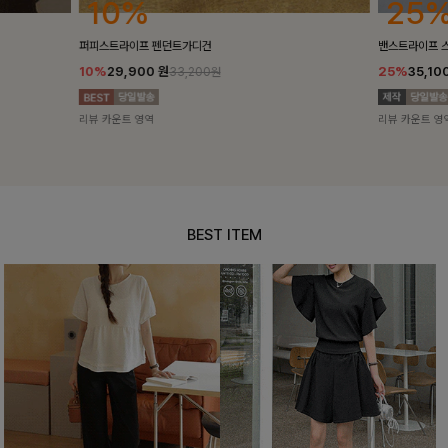
25%
10%
밴스트라이프 스트링원피스
[5천장돌파/C
25%
35,100
원
10%
34,90
46,800원
리뷰 카운트 영역
리뷰 카운트 영
BEST ITEM