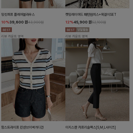
밍킷퍼프 플레어블라우스
캣밍레이어드 패턴원피스+목걸이SET
10%
39,600
원
12%
45,900
원
43,900원
52,100원
리뷰 카운트 영역
리뷰 카운트 영역
함스트라이프 린넨브이넥가디건
이지스판 카프리슬랙스[S,M,L사이즈]