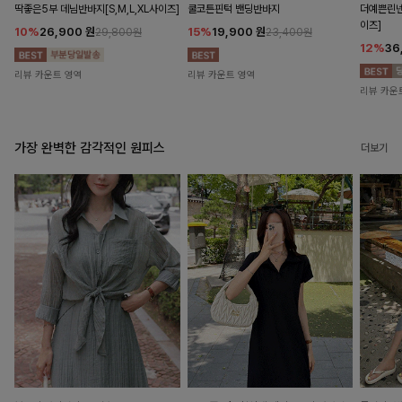
딱좋은5부 데님반바지[S,M,L,XL사이즈]
쿨코튼핀턱 밴딩반바지
더예쁜린넨
이즈]
10%
26,900
원
15%
19,900
원
29,800원
23,400원
12%
36
리뷰 카운트 영역
리뷰 카운트 영역
리뷰 카운
가장 완벽한 감각적인 원피스
더보기