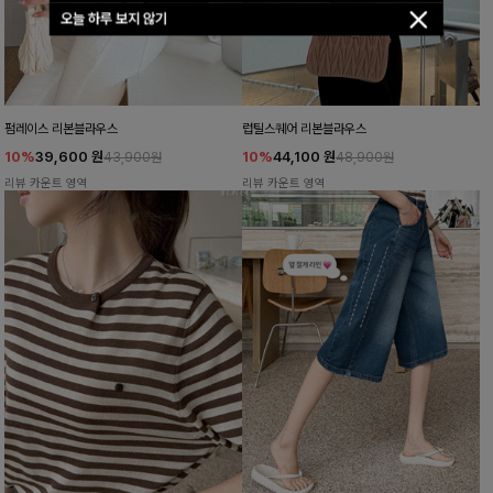
오늘 하루 보지 않기
펌레이스 리본블라우스
럽틸스퀘어 리본블라우스
10%
39,600
원
10%
44,100
원
43,900원
48,900원
리뷰 카운트 영역
리뷰 카운트 영역