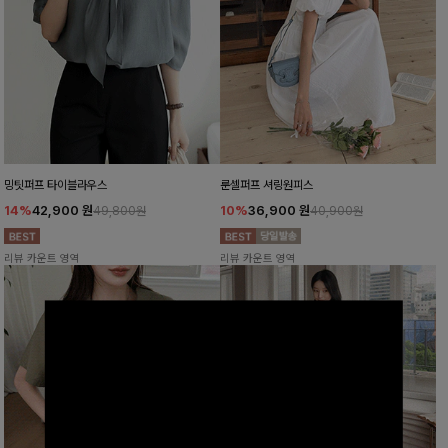
밍팃퍼프 타이블라우스
룬셀퍼프 셔링원피스
14%
42,900
원
10%
36,900
원
49,800원
40,900원
리뷰 카운트 영역
리뷰 카운트 영역