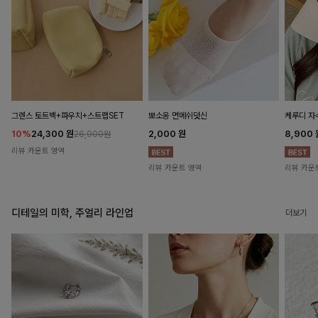
뽀소옹 면메쉬덧신
그렌스 토트백+파우치+스트랩SET
케루디 자
2,000
원
10%
24,300
원
8,900
26,900원
리뷰 카운트 영역
리뷰 카운트 영역
리뷰 카운
디테일의 미학, 주얼리 라인업
더보기