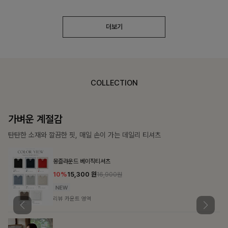
더보기
COLLECTION
가장 쉬운 코디
특별한 날부터 일상까지 함께하는 룩
큐플리츠 블라우스+스커트+벨트SET
10%
57,600
원
63,900원
리뷰 카운트 영역