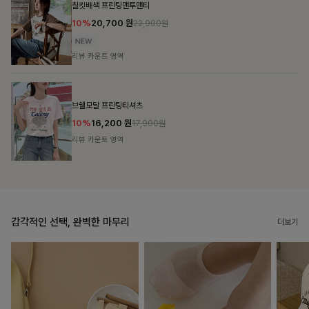
밴스트라이프 스트링원피스
25%
35,100
원
46,800원
리뷰 카운트 영역
룬셀퍼프 셔링원피스
10%
36,900
원
40,900원
리뷰 카운트 영역
감각적인 선택, 완벽한 마무리
더보기