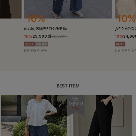
10%
10%
[5천장돌파/COOL]멜틴 퍼프블라우스
퍼피스트라이프
10%
34,900
원
10%
29,9
38,700원
리뷰 카운트 영역
리뷰 카운트 영
BEST ITEM