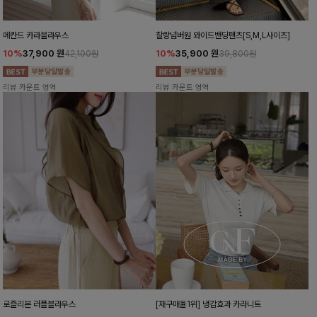
메칸드 카라블라우스
찰랑넘버원 와이드밴딩팬츠[S,M,L사이즈]
10%
37,900
원
10%
35,900
원
42,100원
39,800원
리뷰 카운트 영역
리뷰 카운트 영역
로즐리본 러플블라우스
[재구매율1위] 냉감효과 카라니트