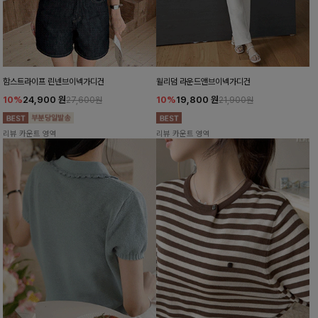
함스트라이프 린넨브이넥가디건
윌리덤 라운드앤브이넥가디건
10%
24,900
원
10%
19,800
원
27,600원
21,900원
리뷰 카운트 영역
리뷰 카운트 영역