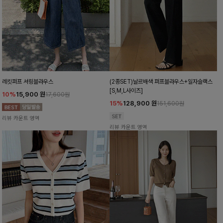
레킷퍼프 셔링블라우스
(2종SET)날르배색 퍼프블라우스+일자슬랙스
[S,M,L사이즈]
10%
15,900
원
17,600원
15%
128,900
원
151,600원
리뷰 카운트 영역
리뷰 카운트 영역