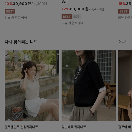
SET
10%
30,900
원
15%
35
34,300원
12%
69,900
원
79,400원
리뷰 카운트 영역
리뷰 카운
리뷰 카운트 영역
다시 찾게되는 니트
더보기
델로펜던트 펀칭카라니트
킹밋배색 카라니트
캘로이 비