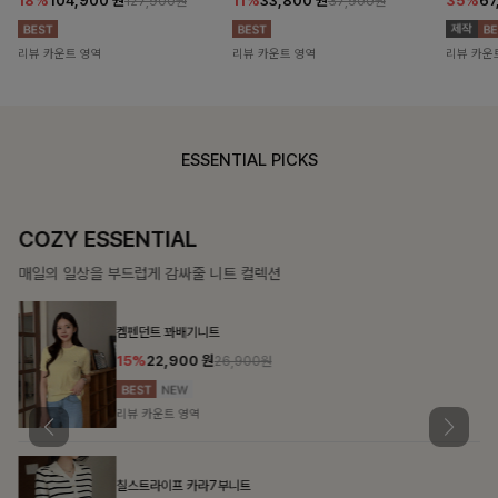
18%
104,900
원
11%
33,800
원
35%
67
127,900원
37,900원
리뷰 카운트 영역
리뷰 카운트 영역
리뷰 카운
ESSENTIAL PICKS
COZY ESSENTIAL
매일의 일상을 부드럽게 감싸줄 니트 컬렉션
켐펜던트 꽈배기니트
15%
22,900
원
26,900원
리뷰 카운트 영역
칠스트라이프 카라7부니트