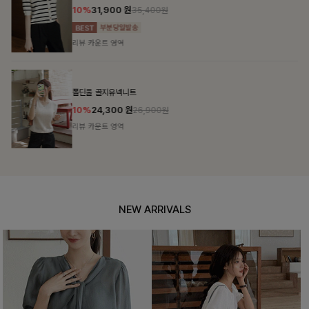
10%
31,900
원
35,400원
리뷰 카운트 영역
폴딘울 골지유넥니트
10%
24,300
원
26,900원
리뷰 카운트 영역
NEW ARRIVALS