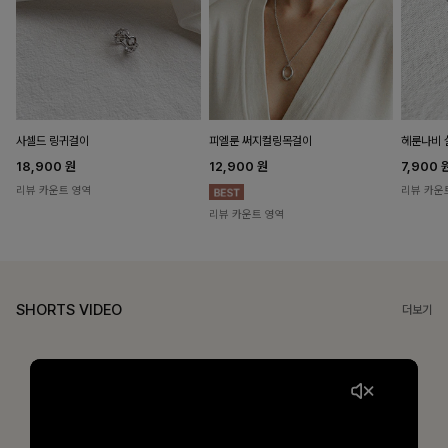
헤룬나비 
사셀드 링귀걸이
피엘룬 써지컬링목걸이
7,900
18,900
원
12,900
원
리뷰 카운
리뷰 카운트 영역
리뷰 카운트 영역
SHORTS VIDEO
더보기