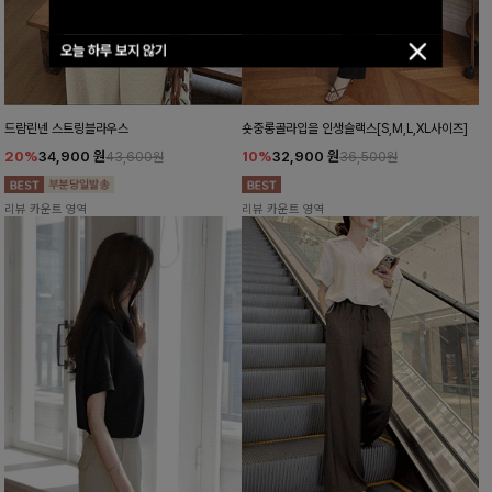
오늘 하루 보지 않기
드람린넨 스트링블라우스
숏중롱골라입을 인생슬랙스[S,M,L,XL사이즈]
20%
34,900
원
10%
32,900
원
43,600원
36,500원
리뷰 카운트 영역
리뷰 카운트 영역