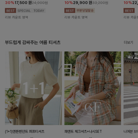
30%
17,500
원
10%
29,900
원
10%
22
24,900원
33,200원
리뷰 카운트 영역
리뷰 카운트 영역
리뷰 카운
부드럽게 감싸주는 여름 티셔츠
더보기
(1+1)앤튼펜던트 퍼프티셔츠
파앤트 체크셔츠+나시SET
니어븐 브