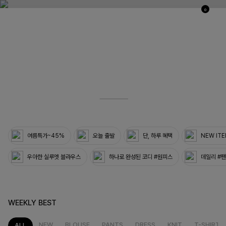
0
03
33
여름특가~45%
오늘 출발
단, 하루 혜택
NEW IT
우아한 실루엣 블라우스
하나로 완성된 코디 #원피스
데일리 #
WEEKLY BEST
NEW
BLOUSE
PANTS
DRESS
KNIT
T-SHIRT
ALL