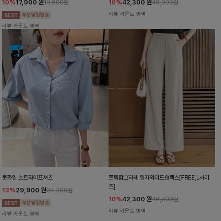
10%
17,900
원
10%
42,300
원
19,800원
46,900원
리뷰 카운트 영역
리뷰 카운트 영역
룬카일 스트라이프셔츠
쫀득함그자체 일자와이드슬랙스[FREE,L사이
즈]
13%
29,900
원
34,300원
10%
42,300
원
46,900원
리뷰 카운트 영역
리뷰 카운트 영역