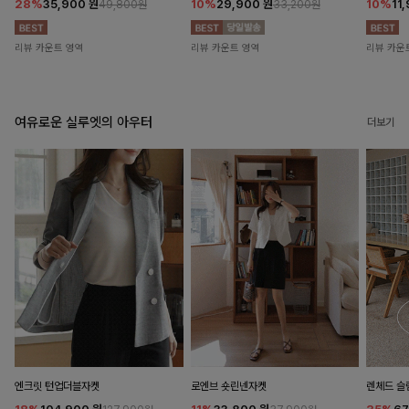
28%
35,900
원
10%
29,900
원
10%
11
49,800원
33,200원
리뷰 카운트 영역
리뷰 카운트 영역
리뷰 카운
여유로운 실루엣의 아우터
더보기
엔크릿 턴업더블자켓
로엔브 숏린넨자켓
렌체드 슬