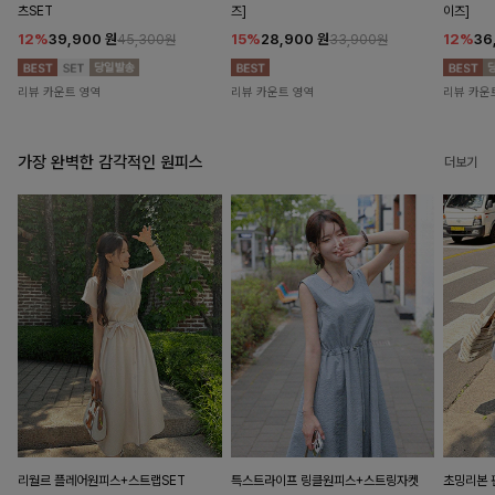
츠SET
즈]
이즈]
12%
39,900
원
15%
28,900
원
12%
36
45,300원
33,900원
리뷰 카운트 영역
리뷰 카운트 영역
리뷰 카운
가장 완벽한 감각적인 원피스
더보기
리월르 플레어원피스+스트랩SET
특스트라이프 링클원피스+스트링자켓
초밍리본 