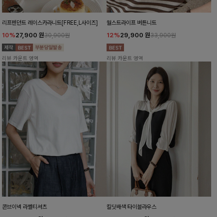
리프펜던트 레이스카라니트[FREE,L사이즈]
월스트라이프 버튼니트
10%
27,900
원
12%
29,900
원
30,900원
33,900원
리뷰 카운트 영역
리뷰 카운트 영역
콘브이넥 라벨티셔츠
킬딧배색 타이블라우스