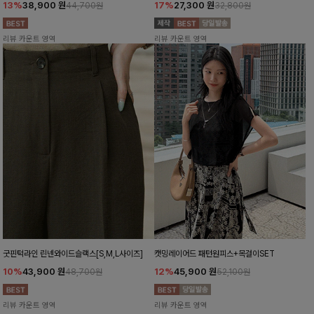
13%
38,900
원
17%
27,300
원
44,700원
32,800원
리뷰 카운트 영역
리뷰 카운트 영역
굿핀턱라인 린넨와이드슬랙스[S,M,L사이즈]
캣밍레이어드 패턴원피스+목걸이SET
10%
43,900
원
12%
45,900
원
48,700원
52,100원
리뷰 카운트 영역
리뷰 카운트 영역