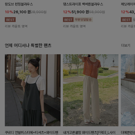
랑도브 펀칭블라우스
댕스트라이프 백버튼블라우스
제딧레이어
10%
26,100
원
12%
51,900
원
12%
43
28,900원
58,900원
리뷰 카운트 영역
리뷰 카운트 영역
리뷰 카운
언제 어디서나 특별한 팬츠
더보기
쿠르디 언발뷔스티에+티셔츠+와이드팬
내가고른쿨함 와이드팬츠[FREE,L사이
더예쁜린넨