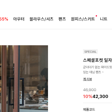
55%
아우터
블라우스/셔츠
팬츠
원피스/스커트
니트
스페셜포켓 일자
군더더기 없는 와이드핏
있는 데님 팬츠 ~
개 리뷰
46,900
10%
42,300
제품코드