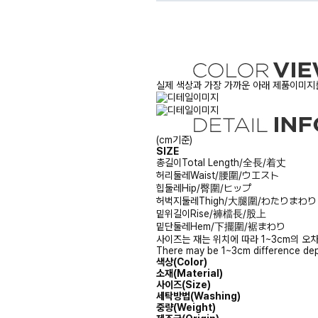
실제 색상과 가장 가까운 아래 제품이미지를
(cm기준)
SIZE
총길이
Total Length/全長/着丈
허리둘레
Waist/腰圍/ウエスト
힙둘레
Hip/臀圍/ヒップ
허벅지둘레
Thigh/大腿圍/わたりまわり
밑위길이
Rise/褲檔長/股上
밑단둘레
Hem/下擺圍/裾まわり
사이즈는 재는 위치에 따라 1~3cm의 오차
There may be 1~3cm difference dep
색상(Color)
소재(Material)
사이즈(Size)
세탁방법(Washing)
중량(Weight)