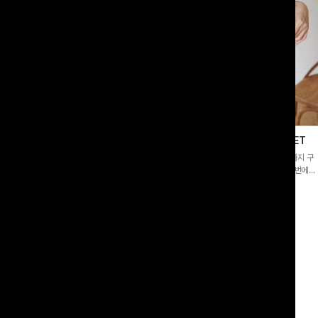
이스블라우스
필딩버튼 카라블라우스+와이드팬츠SET
]깔끔한 소매 퍼프와 레이스 자수로 사
[SET PICK]버튼 카라 블라우스와 팬츠, 스트랩까지 구
 담았으며 은은한 체크 패턴이 더해져
성된 활용도 높은 3종 세트 🤍 코디 걱정 없이 한 번에
스러움 가득 느껴지는 블라우스에요🤍
완성도 있는 스타일링을 연출할 수 있어 데일리하게 즐기
00
원
10%
49,900
원
33,200원
55,400원
기 좋아요 ✨
리뷰 카운트 영역