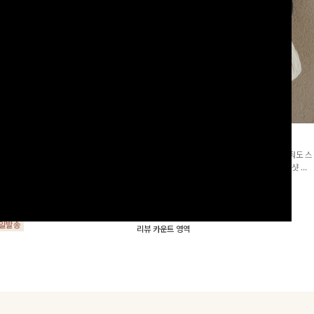
군살삭제]젤링클프리 카라원피
조단스트링 체크원피스
[고객요청재입고/2천장돌파💚]하나만 툭 착용해줘도 스
프리 원단으로 항상 깔끔하게 착용 가능
타일리시해 보이는 휘뚜루 마뚜루 아이템 ~ ! 인생샷 건
지는 넉넉한 핏으로 군살을 완벽히 커버
질 수 있는 세련된 무드의 체크 패턴이 들어간 원피스 : )
15%
29,900
원
35,100원
요🖤
00
원
34,000원
리뷰 카운트 영역