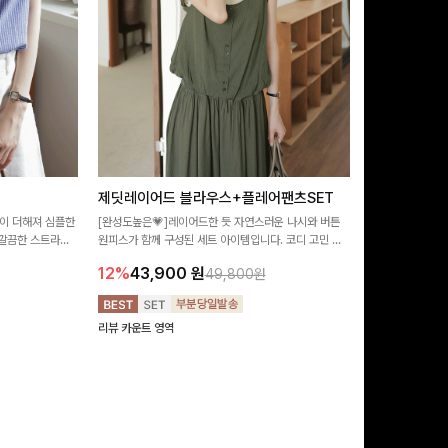
제딧레이어드 블라우스+플레어팬츠SET
뮬론퍼프 레
이 더해져 심플한
[완성도높은💗]레이어드한 듯 자연스러운 나시와 버튼
[데이트룩추천🩷
깔끔한 스트라이
원피스가 함께 구성된 세트 아이템입니다. 코디 고민 없
랑스러운 분위기를
 좋은 블라우스예요
이 한 벌만으로도 내추럴하면서 여성스러운 썸머룩 완성!
밋밋함 없이 여성
12%
43,900
원
10%
29,9
49,800원
리뷰 카운트 영역
리뷰 카운트 영역