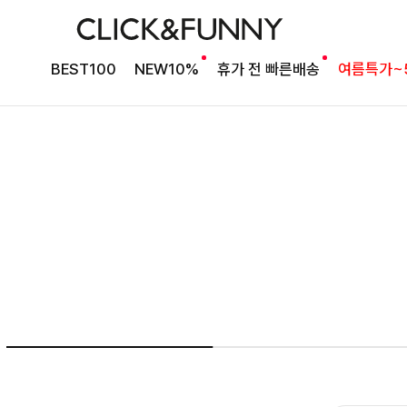
NO1. 썸머베스트
BEST100
NEW10%
휴가 전 빠른배송
여름특가~
두가지 컬러 데일리아이템
룬카일 스트라이프셔츠