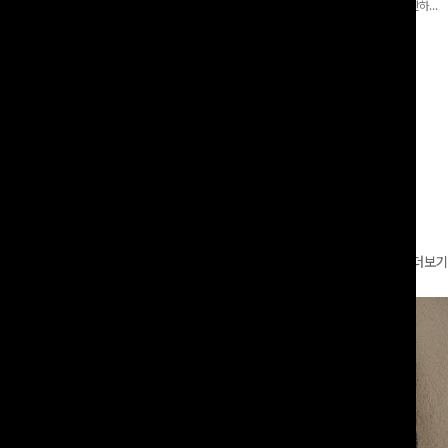
 와이드 팬츠입니다. 여유롭게 떨어지
어 핏 반바지가 함께 구성된 세트 아이템으로, 편안하면
볍게 바스락거리는 소재감으로 시원하고
서도 캐주얼한 꾸안꾸룩을 완성해드립니다 ✨🩵
00
원
18%
29,900
원
49,800원
36,400원
좋은 아이템-
리뷰 카운트 영역
더보기