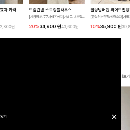
[재구매율1위] 냉감효과 카라니트
드람린넨 스트링블라우스
[군살커버만점/썸머소재]가볍
[시원함🧊/77사이즈까지]가볍고 내추럴
필요가 없어요!얇
원단과 여유로운 와이드 핏으로
한 텍스처가 돋보이는 블라우스로, 답답함
10%
35,900
원
20%
34,900
원
32,800원
39,
43,600원
여름에도 시원하게
편안하게 착용하실 수 있는 팬
없는 슬릿 카라 디자인이 얼굴선을 더욱 시
다
✨ 허리 전체 밴딩과 스트링 
원하게 연출해드립니다 🤍🌿
감 있는 착용감을 더해드려요!
더보기
 않기