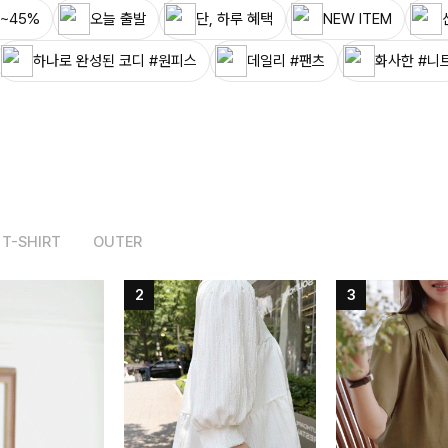
~45%
오늘 출발
단, 하루 혜택
NEW ITEM
하나로 완성된 코디 #원피스
데일리 #팬츠
화사한 #니
T-SHIRT
OUTER