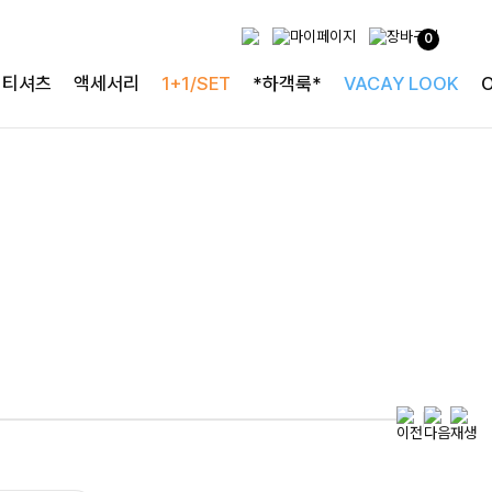
0
투피스로 완성되는
티셔츠
액세서리
1+1/SET
*하객룩*
VACAY LOOK
완성도 높은 원피스SET
특스트라이프 링클원피스+스트링자켓SET