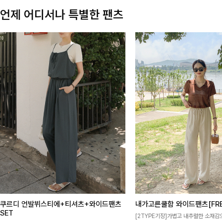
언제 어디서나 특별한 팬츠
쿠르디 언발뷔스티에+티셔츠+와이드팬츠
내가고른쿨함 와이드팬츠[FRE
SET
[2TYPE기장]가볍고 내추럴한 소재감