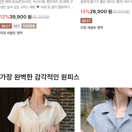
[한 번에 완성💕]티셔츠, 뷔스티에, 팬츠까지 한 번에 구
원하게 즐기기 좋은 와이드 팬츠! 허리
성된 실속 있는 3피스 세트 🖤 따로 또 같이 활용하기 좋
테일로 편안한 착용감을 더했으며, 여
15%
28,900
원
33,900원
아 코디 걱정 없이 데일리하게 즐기기 좋아요 ✨
이드핏이 군살을 자연스럽게 커버해준답
12%
39,900
원
45,300원
리뷰 카운트 영역
리뷰 카운트 영역
가장 완벽한 감각적인 원피스