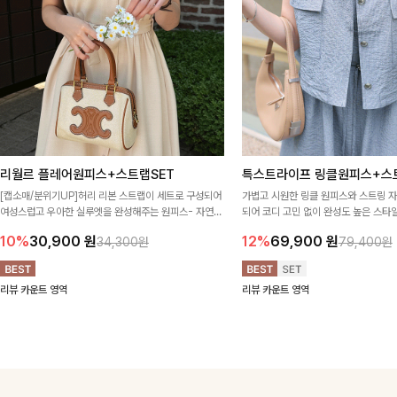
리월르 플레어원피스+스트랩SET
특스트라이프 링클원피스+스
[캡소매/분위기UP]허리 리본 스트랩이 세트로 구성되어
가볍고 시원한 링클 원피스와 스트링 
여성스럽고 우아한 실루엣을 완성해주는 원피스- 자연스
되어 코디 고민 없이 완성도 높은 스
럽게 퍼지는 플레어 라인과 깔끔한 핏이 어우러져 단정하
아이템 🤍 따로 또 같이 활용하기 좋아
10%
30,900
원
12%
69,900
원
34,300원
79,400원
면서도 여리한 무드로 입어져✨
링 디테일로 다양한 핏을 연출할 수 있
행룩까지 멋스럽게 즐기기 좋아요 ✨
리뷰 카운트 영역
리뷰 카운트 영역