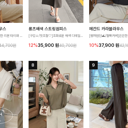
우스
롱츠배색 스트링원피스
메칸드 카라블라우스
한 리본 타이와 자
[구김↓/핏조절🤍]조화로운 배색 디테일로
[썸머원단🌊/팔뚝커버]은은한
디테일이 여성스러운
스타일을 더한 원피스! 스트링이 내장되어
와 여유로운 실루엣이 만나 
12%
35,900
원
10%
37,900
원
44,700원
40,700원
42,
스 🤎 하늘하늘
있어 여리여리한 라인을 만들어주고 넉넉한
세련된 무드를 연출해주는 블
떨어지는 실루엣으로
포켓으로 실용성까지 갖췄어요:)
리룩부터 출근룩까지 다양하게
 세련되게 즐기기
은 베이직한 디자인!