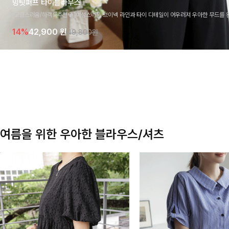
밍팃퍼프 타이블라우스
[고급스러움/하객룩추천💎]여성스러운 브이넥 라인과 타이 디테일이 어우러져 우아한 무드를 
라우스 🤍 여유로운 7부 소매로 편안하게 착용되며 데일리룩부터 출근룩, 하객룩까지 세련된
14%
42,900
원
49,800원
기 좋은 아이템이에요
여름을 위한 우아한 블라우스/셔츠