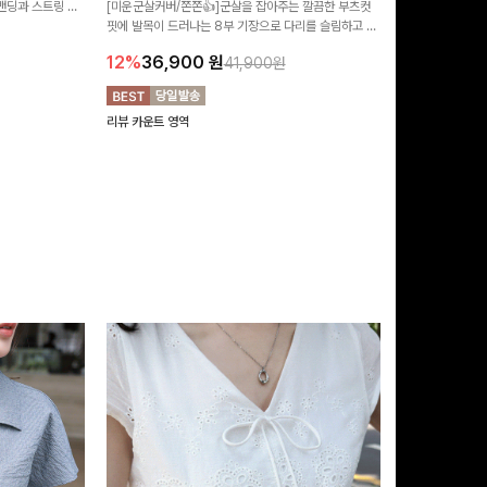
 밴딩과 스트링 디
[미운군살커버/쫀쫀👍]군살을 잡아주는 깔끔한 부츠컷
포인트가 되어주는
유롭게 떨어지는 와
핏에 발목이 드러나는 8부 기장으로 다리를 슬림하고 길
는 실루엣과 가
14%
42,9
니다:)
어보이게 만들어주며 생지 소재로 멋을 더한 데님팬츠에
편안하게 즐기기 
12%
36,900
원
41,900원
요~!
리뷰 카운트 영역
리뷰 카운트 영역