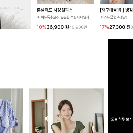
완성해주는 7부 블
룬셀퍼프 셔링원피스
 스타일링을 연출하
[데이트룩추천🩷]은은한 셔링 디테일과 퍼
[베스트🏆접촉냉감]
프 소매가 어우러져 사랑스러운 무드를 완
여름에도 무더위 걱정할 
10%
36,900
원
17%
27,300
원
40,900원
성해주는 원피스🤍 허리 스모크 밴딩이 슬
고 가벼운 소재감으로 
림한 실루엣을 연출해주며, 자연스럽게 퍼
즐기실 수 있는 니트랍니
지는 플레어 라인으로 여성스럽고 편안하게
즐기기 좋아요
오늘 하루 보지