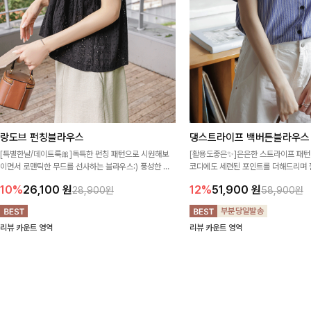
랑도브 펀칭블라우스
댕스트라이프 백버튼블라우스
[특별한날/데이트룩🎀]독특한 펀칭 패턴으로 시원해보
[활용도좋은✨]은은한 스트라이프 패턴
이면서 로맨틱한 무드를 선사하는 블라우스:) 풍성한 퍼
코디에도 세련된 포인트를 더해드리며 
프 소매와 밑단 셔링으로 스타일을 더했어요
프 디테일로 유행 없이 오래 함께하기
10%
26,100
원
12%
51,900
원
28,900원
58,900원
리뷰 카운트 영역
리뷰 카운트 영역