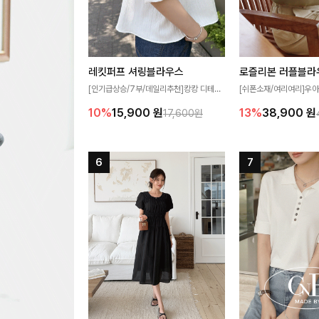
레킷퍼프 셔링블라우스
로즐리본 러플블라
[인기급상승/7부/데일리추천]캉캉 디테일
[쉬폰소재/여리여리]우아
이 더해져 사랑스럽고 풍성한 실루엣을 완
연스럽게 흐르는 러플 
10%
15,900
원
13%
38,900
원
17,600원
성해주는 블라우스 🤍 가볍게 퍼지는 핏으
분위기를 더해주는 블라우
로 체형을 자연스럽게 커버해주며 여성스럽
한 소재감과 여유롭게 
게 즐기기 좋아요 ✨
얼굴까지 화사해 보이며
좋아요