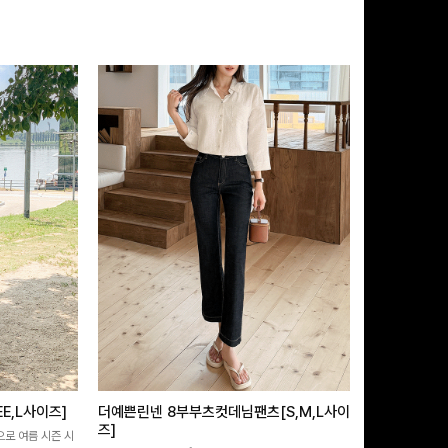
E,L사이즈]
더예쁜린넨 8부부츠컷데님팬츠[S,M,L사이
쿨링버튼 8부
즈]
으로 여름 시즌 시
[바스락소재💙/