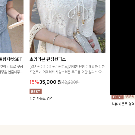
트링자켓SET
초밍리본 펀칭원피스
[주문폭주/
스
자켓이 세트로 구성
[🧊시원여리여리썸머원피스]섬세한 펀칭 디테일과 리본
타일링을 연출해주는
포인트가 어우러져 사랑스러운 무드를 더한 원피스 🤍
구김이 적은 링클
 실용적이며, 스트
여리하게 퍼지는 실루엣으로 로맨틱하고 여성스럽게 연
하며 일자로 떨어
15%
35,900
원
42,200원
어 데일리부터 여
출돼요 ✨
해주는 원피스에
18%
27,9
리뷰 카운트 영역
리뷰 카운트 영역