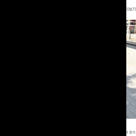
더보기
와이드팬츠[FREE,L사이즈]
테킷미 레터링티셔츠+반바지SET
8부기장]사이드 버튼 디테일이 은은한
[데일리부터 여행룩까지]감각적인 레터링 티셔츠와 플레