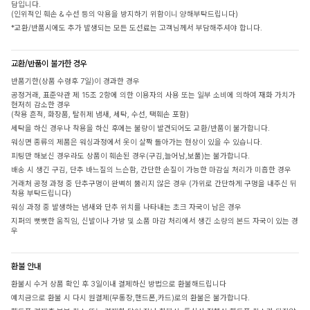
담입니다.
(인위적인 훼손 & 수선 등의 악용을 방지하기 위함이니 양해부탁드립니다)
*교환/반품시에도 추가 발생되는 모든 도선료는 고객님께서 부담해주셔야 합니다.
교환/반품이 불가한 경우
반품기한(상품 수령후 7일)이 경과한 경우
공정거래, 표준약관 제 15조 2항에 의한 이용자의 사용 또는 일부 소비에 의하여 재화 가치가
현저히 감소한 경우
(착용 흔적, 화장품, 탈취제 냄새, 세탁, 수선, 택훼손 포함)
세탁을 하신 경우나 착용을 하신 후에는 불량이 발견되어도 교환/반품이 불가합니다.
워싱면 종류의 제품은 워싱과정에서 옷이 살짝 돌아가는 현상이 있을 수 있습니다.
피팅만 해보신 경우라도 상품이 훼손된 경우(구김,늘어남,보풀)는 불가합니다.
배송 시 생긴 구김, 단추 바느질의 느슨함, 간단한 손질이 가능한 마감실 처리가 미흡한 경우
거래처 공정 과정 중 단추구멍이 완벽히 뚫리지 않은 경우 (가위로 간단하게 구멍을 내주신 뒤
착용 부탁드립니다)
워싱 과정 중 발생하는 냄새와 단추 위치를 나타내는 초크 자국이 남은 경우
지퍼의 뻣뻣한 움직임, 신발이나 가방 및 소품 마감 처리에서 생긴 소량의 본드 자국이 있는 경
우
환불 안내
환불시 수거 상품 확인 후 3일이내 결제하신 방법으로 환불해드립니다
예치금으로 환불 시 다시 원결제(무통장,핸드폰,카드)로의 환불은 불가합니다.