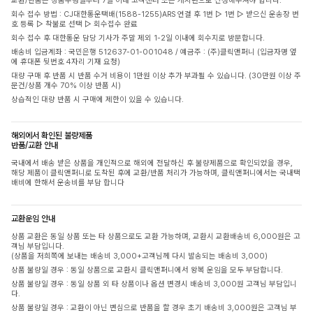
교환/반품은 상품수령일부터 7일 이내 고객센터 또는 게시판으로 신청해주셔야 합니다.
회수 접수 방법 : CJ대한통운택배(1588-1255)ARS 연결 후 1번 ▷ 1번 ▷ 받으신 운송장 번
호 등록 ▷ 착불로 선택 ▷ 회수접수 완료
회수 접수 후 대한통운 담당 기사가 주말 제외 1-2일 이내에 회수지로 방문합니다.
배송비 입금계좌 : 국민은행 512637-01-001048 / 예금주 : (주)클릭앤퍼니 (입금자명 옆
에 휴대폰 뒷번호 4자리 기재 요청)
대량 구매 후 반품 시 반품 수거 비용이 1만원 이상 추가 부과될 수 있습니다. (30만원 이상 주
문건/상품 개수 70% 이상 반품 시)
상습적인 대량 반품 시 구매에 제한이 있을 수 있습니다.
해외에서 확인된 불량제품
반품/교환 안내
국내에서 배송 받은 상품을 개인적으로 해외에 전달하신 후 불량제품으로 확인되었을 경우,
해당 제품이 클릭앤퍼니로 도착된 후에 교환/반품 처리가 가능하며, 클릭앤퍼니에서는 국내택
배비에 한해서 운송비를 부담 합니다
교환운임 안내
상품 교환은 동일 상품 또는 타 상품으로도 교환 가능하며, 교환시 교환배송비 6,000원은 고
객님 부담입니다.
(상품을 저희쪽에 보내는 배송비 3,000+고객님께 다시 발송되는 배송비 3,000)
상품 불량일 경우 : 동일 상품으로 교환시 클릭앤퍼니에서 왕복 운임을 모두 부담합니다.
상품 불량일 경우 : 동일 상품 외 타 상품이나 옵션 변경시 배송비 3,000원 고객님 부담입니
다.
상품 불량일 경우 : 교환이 아닌 변심으로 반품을 할 경우 초기 배송비 3,000원은 고객님 부