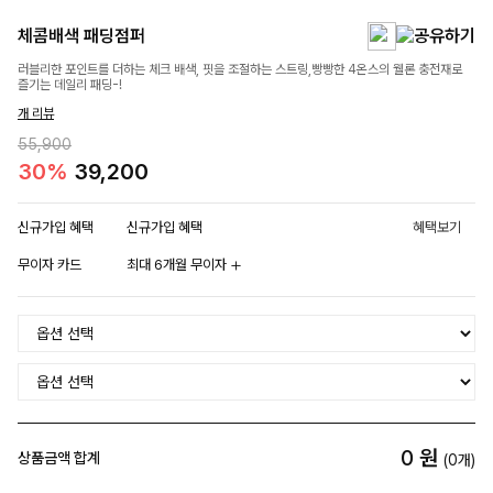
체콤배색 패딩점퍼
러블리한 포인트를 더하는 체크 배색, 핏을 조절하는 스트링,빵빵한 4온스의 웰론 충전재로
즐기는 데일리 패딩-!
개 리뷰
55,900
30%
39,200
신규가입 혜택
신규가입 혜택
혜택보기
무이자 카드
최대 6개월 무이자
0
원
상품금액 합계
(
0
개)