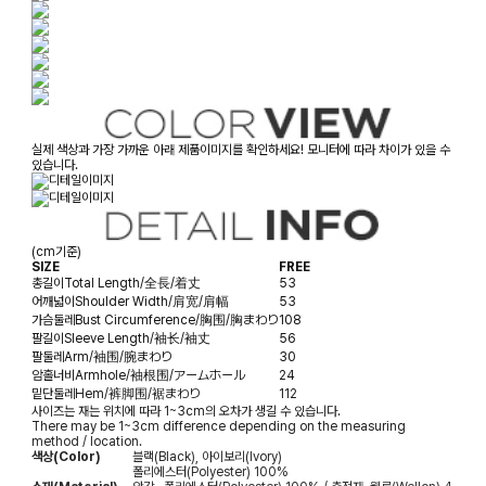
실제 색상과 가장 가까운 아래 제품이미지를 확인하세요! 모니터에 따라 차이가 있을 수
있습니다.
(cm기준)
SIZE
FREE
총길이
Total Length/全長/着丈
53
어깨넓이
Shoulder Width/肩宽/肩幅
53
가슴둘레
Bust Circumference/胸围/胸まわり
108
팔길이
Sleeve Length/袖长/袖丈
56
팔둘레
Arm/袖围/腕まわり
30
암홀너비
Armhole/袖根围/アームホール
24
밑단둘레
Hem/裤脚围/裾まわり
112
사이즈는 재는 위치에 따라 1~3cm의 오차가 생길 수 있습니다.
There may be 1~3cm difference depending on the measuring
method / location.
색상(Color)
블랙(Black), 아이보리(Ivory)
폴리에스터(Polyester) 100%