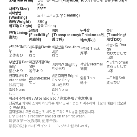
소재(Material)
안감- 폴리에스터(Polyester) 100% / 충전재-웰론(Wellon) 4
온스
사이즈(Size)
FREE
세탁방법
드라이크리닝(Dry cleaning)
(Washing)
중량(Weight)
380g
제조국(Origin)
중국(China)
두께감
신축성
비침
촉감
안감
(Lining/
(Flexibility/
(Transparency/
(Thickness/生
(Touching/
裏地)
伸縮性)
透け感)
肌ざわり)
地の厚さ)
까슬거림
Rou
전체안감
Entir
매우좋음
Flexib
비침있음
See-thro
두꺼움
Thick
gh
ly
le
ugh
厚手
カサカサして
全体あり
あり
あり
いる
부분안감
Part
약간당겨짐
Slig
적당함
Normal
적당함
Normal
비침약간
Slightly
ially
htly
さらっとして
ややあり
適度
部分あり
若干あり
いる
안감탈부착
D
밝은칼라만
Bright
얇음
Thin
부드러움
Soft
없음
Inflexible
etachable
Color Only
なし
薄手
柔らかい
脱着可能
薄い色あり
없음
None
없음
None
なし
なし
취급시 주의사항 / Attention to / 注意事项 / 注意事項
상품별로 기재된 소재에 해당하는 세탁 및 관리법을 지켜주셔야 더 오래 예쁘게 입으실
수 있습니다.
클릭앤퍼니 모든 의류는 첫 세탁은 드라이크리닝을 권장합니다.
Dry Clean is recommended on the first wash.
建议在第一次洗涤时使用干洗。
最初の洗浄ではドライクリーニングをお勧めします。