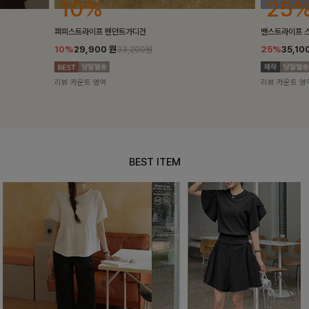
25%
10%
밴스트라이프 스트링원피스
[5천장돌파/C
25%
35,100
원
10%
34,90
46,800원
리뷰 카운트 영역
리뷰 카운트 영
BEST ITEM