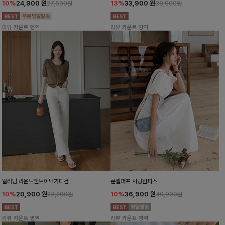
10%
24,900
원
13%
33,900
원
27,600원
38,900원
리뷰 카운트 영역
리뷰 카운트 영역
윌리덤 라운드앤브이넥가디건
룬셀퍼프 셔링원피스
10%
20,900
원
10%
36,900
원
23,200원
40,900원
리뷰 카운트 영역
리뷰 카운트 영역