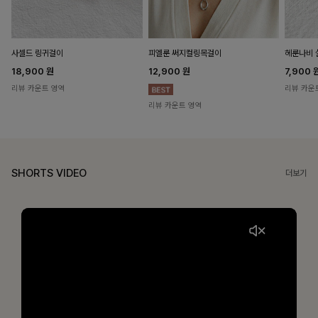
헤룬나비 
사셀드 링귀걸이
피엘룬 써지컬링목걸이
7,900
18,900
원
12,900
원
리뷰 카운
리뷰 카운트 영역
리뷰 카운트 영역
SHORTS VIDEO
더보기