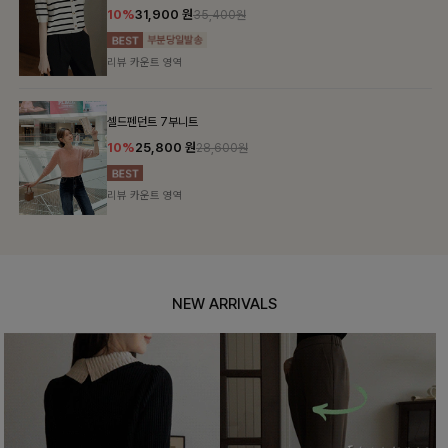
10%
31,900
원
35,400원
리뷰 카운트 영역
셀드펜던트 7부니트
10%
25,800
원
28,600원
리뷰 카운트 영역
NEW ARRIVALS