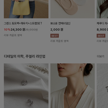
뽀소옹 면메쉬덧신
그렌스 토트백+파우치+스트랩SET
케루디 자
2,000
원
10%
24,300
원
8,900
26,900원
리뷰 카운트 영역
리뷰 카운트 영역
리뷰 카운
디테일의 미학, 주얼리 라인업
더보기