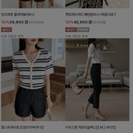
밍킷퍼프 플레어블라우스
캣밍레이어드 패턴원피스+목걸이SET
10%
39,600
원
12%
45,900
원
43,900원
52,100원
리뷰 카운트 영역
리뷰 카운트 영역
함스트라이프 린넨브이넥가디건
이지스판 카프리슬랙스[S,M,L사이즈]