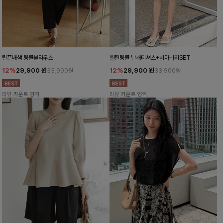
릴픈배색 링클블라우스
헨틴링클 날개티셔츠+치마바지SET
12%
29,900
원
12%
29,900
원
33,900원
33,900원
리뷰 카운트 영역
리뷰 카운트 영역