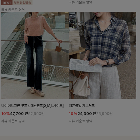
리뷰 카운트 영역
리뷰 카운트 영역
다이어트그만 부츠컷데님팬츠[S,M,L사이즈]
티븐롤업 체크셔츠
10%
47,700
원
10%
24,300
원
52,900원
26,900원
리뷰 카운트 영역
리뷰 카운트 영역