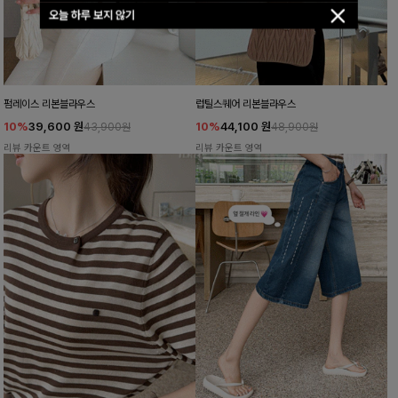
오늘 하루 보지 않기
펌레이스 리본블라우스
럽틸스퀘어 리본블라우스
10%
39,600
원
10%
44,100
원
43,900원
48,900원
리뷰 카운트 영역
리뷰 카운트 영역