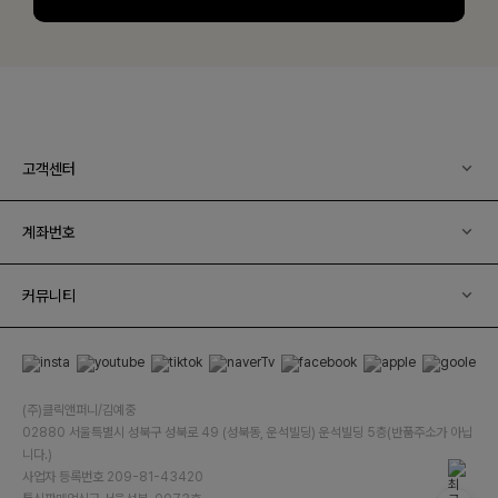
고객센터
계좌번호
커뮤니티
(주)클릭앤퍼니/김예중
02880 서울특별시 성북구 성북로 49 (성북동, 운석빌딩) 운석빌딩 5층(반품주소가 아닙
니다.)
사업자 등록번호 209-81-43420