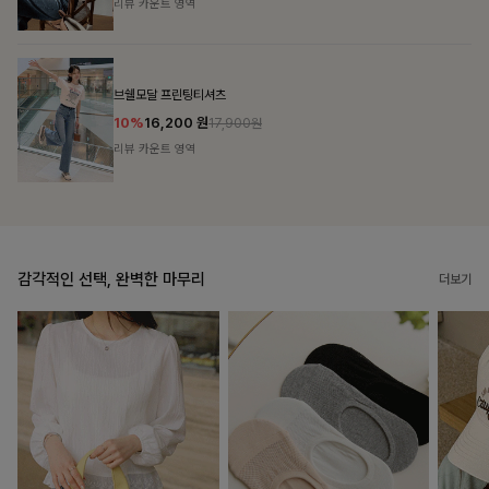
리뷰 카운트 영역
캣시어서커 버튼카라원피스+벨트SET
16%
79,900
원
95,100원
리뷰 카운트 영역
감각적인 선택, 완벽한 마무리
더보기