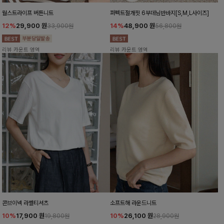
월스트라이프 버튼니트
퍼펙트절개핏 6부데님반바지[S,M,L사이즈]
12%
29,900
원
14%
48,900
원
33,900원
56,800원
리뷰 카운트 영역
리뷰 카운트 영역
콘브이넥 라벨티셔츠
소프트해 라운드니트
10%
17,900
원
10%
26,100
원
19,800원
28,900원