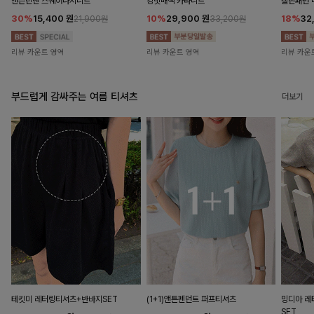
앤즌린넨 스퀘어나시니트
킹밋배색 카라니트
캘핀패턴 
30%
15,400
원
10%
29,900
원
18%
32
21,900원
33,200원
리뷰 카운트 영역
리뷰 카운트 영역
리뷰 카운
부드럽게 감싸주는 여름 티셔츠
더보기
테킷미 레터링티셔츠+반바지SET
(1+1)앤튼펜던트 퍼프티셔츠
밍디아 
SET