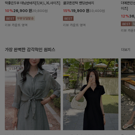
딱좋은5부 데님반바지[S,M,L,XL사이즈]
쿨코튼핀턱 밴딩반바지
더예쁜린넨
이즈]
10%
26,900
원
15%
19,900
원
29,800원
23,400원
12%
36
리뷰 카운트 영역
리뷰 카운트 영역
리뷰 카운
가장 완벽한 감각적인 원피스
더보기