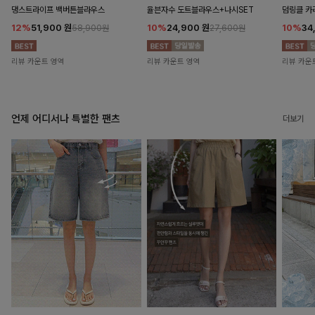
댕스트라이프 백버튼블라우스
율븐자수 도트블라우스+나시SET
덤링클 카
12%
51,900
원
10%
24,900
원
10%
34
58,900원
27,600원
리뷰 카운트 영역
리뷰 카운트 영역
리뷰 카운
언제 어디서나 특별한 팬츠
더보기