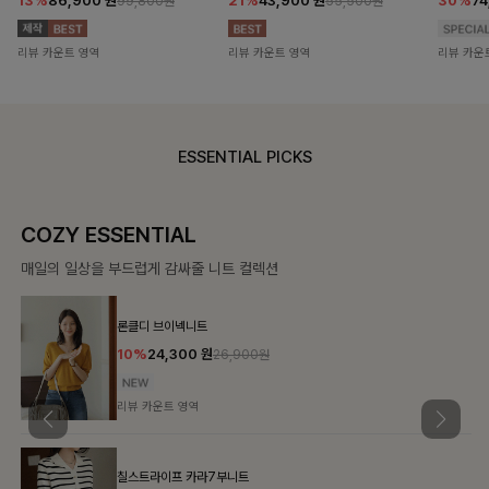
13%
86,900
원
21%
43,900
원
30%
7
99,800원
55,500원
리뷰 카운트 영역
리뷰 카운트 영역
리뷰 카운
ESSENTIAL PICKS
COZY ESSENTIAL
매일의 일상을 부드럽게 감싸줄 니트 컬렉션
론클디 브이넥니트
10%
24,300
원
26,900원
리뷰 카운트 영역
칠스트라이프 카라7부니트