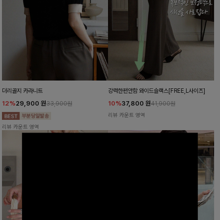
더리골지 카라니트
강력한편안함 와이드슬랙스[FREE,L사이즈]
12%
29,900
원
10%
37,800
원
33,900원
41,900원
리뷰 카운트 영역
리뷰 카운트 영역