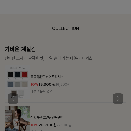
COLLECTION
가장 쉬운 코디
특별한 날부터 일상까지 함께하는 룩
쥬빌스트링 포켓원피스
17%
48,900
원
58,900원
리뷰 카운트 영역
블룬티 나시원피스+셔츠SET
15%
31,900
원
37,500원