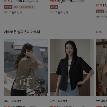
18%
29,900
원
28%
35,900
원
36,400원
49,800원
10%
34
리뷰 카운트 영역
리뷰 카운트 영역
리뷰 카운
여유로운 실루엣의 아우터
더보기
래나드 더블자켓
자빈닛 싱글자켓
캣민더블 