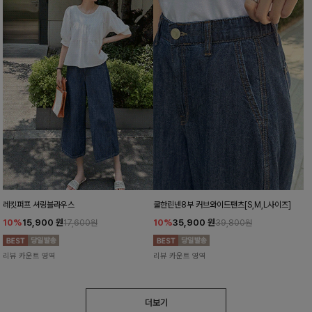
레킷퍼프 셔링블라우스
쿨한린넨8부 커브와이드팬츠[S,M,L사이즈]
10%
15,900
원
10%
35,900
원
17,600원
39,800원
리뷰 카운트 영역
리뷰 카운트 영역
더보기