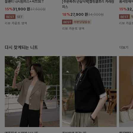
블룬티 나시원피스+셔츠SET
[주문폭주/군살삭제]젤링클프리 카라원
롬셔링배
피스
15%
31,900
원
15%
32
37,500원
18%
27,900
원
34,000원
리뷰 카운트 영역
리뷰 카운
리뷰 카운트 영역
다시 찾게되는 니트
더보기