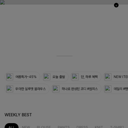
0
03
33
여름특가~45%
오늘 출발
단, 하루 혜택
NEW IT
우아한 실루엣 블라우스
하나로 완성된 코디 #원피스
데일리 #
WEEKLY BEST
NEW
BLOUSE
PANTS
DRESS
KNIT
T-SHIRT
ALL