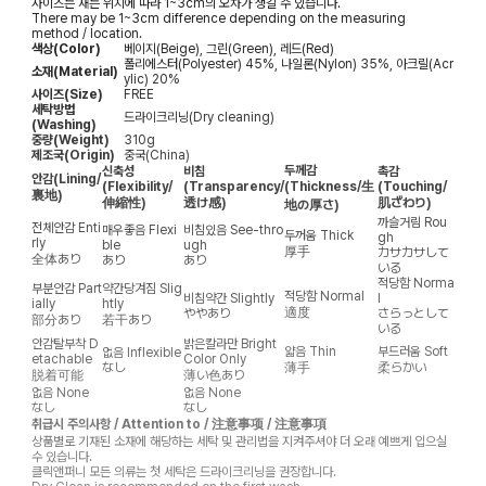
사이즈는 재는 위치에 따라 1~3cm의 오차가 생길 수 있습니다.
There may be 1~3cm difference depending on the measuring
method / location.
색상(Color)
베이지(Beige), 그린(Green), 레드(Red)
폴리에스터(Polyester) 45%, 나일론(Nylon) 35%, 아크릴(Acr
소재(Material)
ylic) 20%
사이즈(Size)
FREE
세탁방법
드라이크리닝(Dry cleaning)
(Washing)
중량(Weight)
310g
제조국(Origin)
중국(China)
두께감
신축성
비침
촉감
안감
(Lining/
(Flexibility/
(Transparency/
(Thickness/生
(Touching/
裏地)
伸縮性)
透け感)
肌ざわり)
地の厚さ)
까슬거림
Rou
전체안감
Enti
매우좋음
Flexi
비침있음
See-thro
두꺼움
Thick
gh
rly
ble
ugh
厚手
カサカサして
全体あり
あり
あり
いる
적당함
Norma
부분안감
Part
약간당겨짐
Slig
적당함
Normal
비침약간
Slightly
l
ially
htly
適度
ややあり
さらっとして
部分あり
若干あり
いる
안감탈부착
D
밝은칼라만
Bright
얇음
Thin
부드러움
Soft
없음
Inflexible
etachable
Color Only
なし
薄手
柔らかい
脱着可能
薄い色あり
없음
None
없음
None
なし
なし
취급시 주의사항 / Attention to / 注意事项 / 注意事項
상품별로 기재된 소재에 해당하는 세탁 및 관리법을 지켜주셔야 더 오래 예쁘게 입으실
수 있습니다.
클릭앤퍼니 모든 의류는 첫 세탁은 드라이크리닝을 권장합니다.