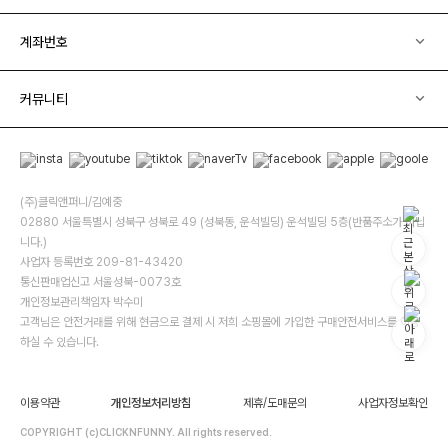
계좌번호
커뮤니티
(주)클릭앤퍼니/김예중
02880 서울특별시 성북구 성북로 49 (성북동, 운석빌딩) 운석빌딩 5층(반품주소가 아닙
니다.)
사업자 등록번호 209-81-43420
통신판매업신고 서울성북-0073호
개인정보관리책임자 박수미
고객님은 안전거래를 위해 현금으로 결제 시 저희 소핑몰에 가입한 구매안전서비스를 이용
하실 수 있습니다.
이용약관
개인정보처리방침
제휴/도매문의
사업자정보확인
COPYRIGHT (c)CLICKNFUNNY. All rights reserved.