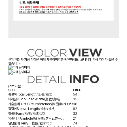
실제 색상과 가장 가까운 아래 제품이미지를 확인하세요! 모니터에 따라 차이가 있을 수
있습니다.
(cm기준)
SIZE
FREE
총길이
Total Length/全長/着丈
54
어깨넓이
Shoulder Width/肩宽/肩幅
35
가슴둘레
Bust Circumference/胸围/胸まわり
98
팔길이
Sleeve Length/袖长/袖丈
62
팔둘레
Arm/袖围/袖まわり
32
암홀너비
Armhole/袖根围/アームホール
21
밑단둘레
Hem/下摆围/裾まわり
74