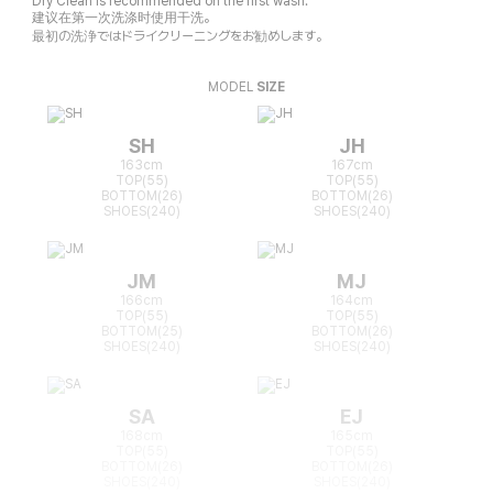
Dry Clean is recommended on the first wash.
建议在第一次洗涤时使用干洗。
最初の洗浄ではドライクリーニングをお勧めします。
MODEL
SIZE
SH
JH
163cm
167cm
TOP(55)
TOP(55)
BOTTOM(26)
BOTTOM(26)
SHOES(240)
SHOES(240)
JM
MJ
166cm
164cm
TOP(55)
TOP(55)
BOTTOM(25)
BOTTOM(26)
SHOES(240)
SHOES(240)
SA
EJ
168cm
165cm
TOP(55)
TOP(55)
BOTTOM(26)
BOTTOM(26)
SHOES(240)
SHOES(240)