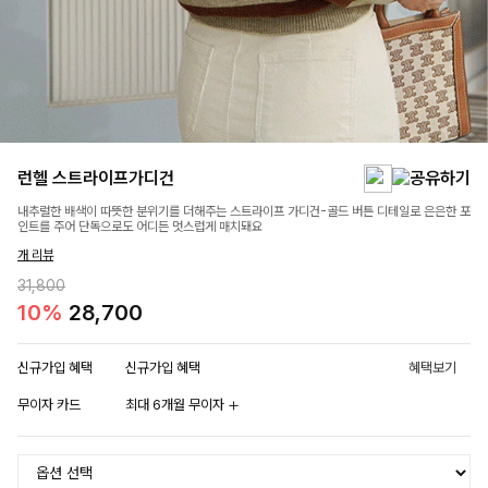
런헬 스트라이프가디건
내추럴한 배색이 따뜻한 분위기를 더해주는 스트라이프 가디건-골드 버튼 디테일로 은은한 포
인트를 주어 단독으로도 어디든 멋스럽게 매치돼요
개 리뷰
31,800
10%
28,700
신규가입 혜택
신규가입 혜택
혜택보기
무이자 카드
최대 6개월 무이자