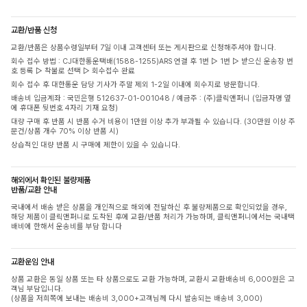
교환/반품 신청
교환/반품은 상품수령일부터 7일 이내 고객센터 또는 게시판으로 신청해주셔야 합니다.
회수 접수 방법 : CJ대한통운택배(1588-1255)ARS 연결 후 1번 ▷ 1번 ▷ 받으신 운송장 번
호 등록 ▷ 착불로 선택 ▷ 회수접수 완료
회수 접수 후 대한통운 담당 기사가 주말 제외 1-2일 이내에 회수지로 방문합니다.
배송비 입금계좌 : 국민은행 512637-01-001048 / 예금주 : (주)클릭앤퍼니 (입금자명 옆
에 휴대폰 뒷번호 4자리 기재 요청)
대량 구매 후 반품 시 반품 수거 비용이 1만원 이상 추가 부과될 수 있습니다. (30만원 이상 주
문건/상품 개수 70% 이상 반품 시)
상습적인 대량 반품 시 구매에 제한이 있을 수 있습니다.
해외에서 확인된 불량제품
반품/교환 안내
국내에서 배송 받은 상품을 개인적으로 해외에 전달하신 후 불량제품으로 확인되었을 경우,
해당 제품이 클릭앤퍼니로 도착된 후에 교환/반품 처리가 가능하며, 클릭앤퍼니에서는 국내택
배비에 한해서 운송비를 부담 합니다
교환운임 안내
상품 교환은 동일 상품 또는 타 상품으로도 교환 가능하며, 교환시 교환배송비 6,000원은 고
객님 부담입니다.
(상품을 저희쪽에 보내는 배송비 3,000+고객님께 다시 발송되는 배송비 3,000)