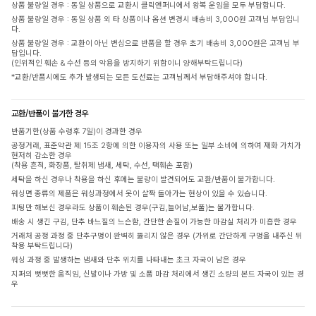
상품 불량일 경우 : 동일 상품으로 교환시 클릭앤퍼니에서 왕복 운임을 모두 부담합니다.
상품 불량일 경우 : 동일 상품 외 타 상품이나 옵션 변경시 배송비 3,000원 고객님 부담입니
다.
상품 불량일 경우 : 교환이 아닌 변심으로 반품을 할 경우 초기 배송비 3,000원은 고객님 부
담입니다.
(인위적인 훼손 & 수선 등의 악용을 방지하기 위함이니 양해부탁드립니다)
*교환/반품시에도 추가 발생되는 모든 도선료는 고객님께서 부담해주셔야 합니다.
교환/반품이 불가한 경우
반품기한(상품 수령후 7일)이 경과한 경우
공정거래, 표준약관 제 15조 2항에 의한 이용자의 사용 또는 일부 소비에 의하여 재화 가치가
현저히 감소한 경우
(착용 흔적, 화장품, 탈취제 냄새, 세탁, 수선, 택훼손 포함)
세탁을 하신 경우나 착용을 하신 후에는 불량이 발견되어도 교환/반품이 불가합니다.
워싱면 종류의 제품은 워싱과정에서 옷이 살짝 돌아가는 현상이 있을 수 있습니다.
피팅만 해보신 경우라도 상품이 훼손된 경우(구김,늘어남,보풀)는 불가합니다.
배송 시 생긴 구김, 단추 바느질의 느슨함, 간단한 손질이 가능한 마감실 처리가 미흡한 경우
거래처 공정 과정 중 단추구멍이 완벽히 뚫리지 않은 경우 (가위로 간단하게 구멍을 내주신 뒤
착용 부탁드립니다)
워싱 과정 중 발생하는 냄새와 단추 위치를 나타내는 초크 자국이 남은 경우
지퍼의 뻣뻣한 움직임, 신발이나 가방 및 소품 마감 처리에서 생긴 소량의 본드 자국이 있는 경
우