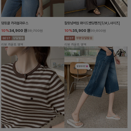
덤링클 카라블라우스
찰랑넘버원 와이드밴딩팬츠[S,M,L사이즈]
10%
34,900
원
10%
35,900
원
38,700원
39,800원
리뷰 카운트 영역
리뷰 카운트 영역