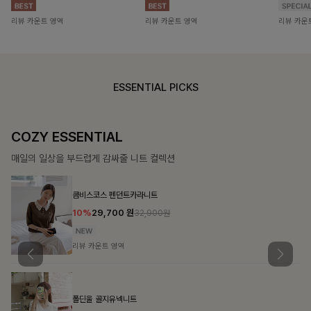
리뷰 카운트 영역
리뷰 카운트 영역
리뷰 카운
ESSENTIAL PICKS
COZY ESSENTIAL
D
매일의 일상을 부드럽게 감싸줄 니트 컬렉션
함
콤비스코스 펜던트카라니트
10%
29,700
원
32,900원
리뷰 카운트 영역
폴딘울 골지유넥니트