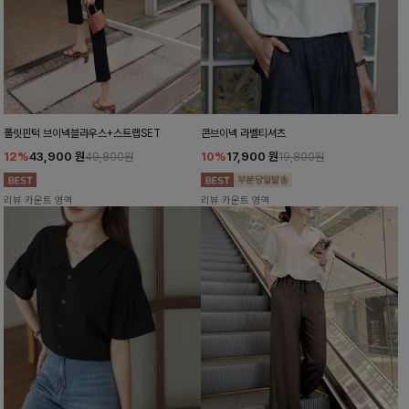
폴릿핀턱 브이넥블라우스+스트랩SET
콘브이넥 라벨티셔츠
12%
43,900
원
10%
17,900
원
49,800원
19,800원
리뷰 카운트 영역
리뷰 카운트 영역