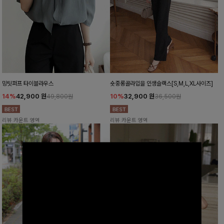
밍팃퍼프 타이블라우스
숏중롱골라입을 인생슬랙스[S,M,L,XL사이즈]
14%
42,900
원
10%
32,900
원
49,800원
36,500원
리뷰 카운트 영역
리뷰 카운트 영역