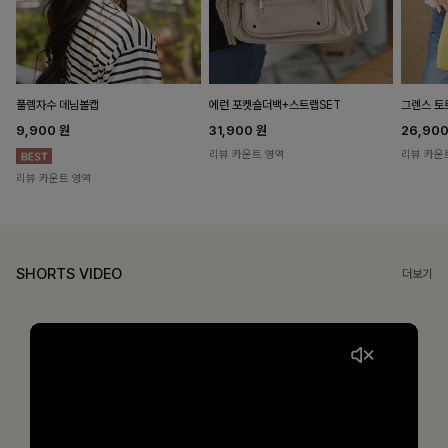
풀렘자수 데님볼캡
에런 포켓숄더백+스트랩SET
그렌스 토
9,900
원
31,900
원
26,90
리뷰 카운트 영역
리뷰 카운
리뷰 카운트 영역
SHORTS VIDEO
더보기