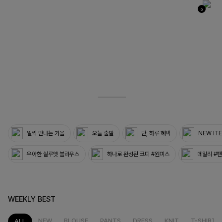
0
03
33
일찍 만나는 가을
오늘 출발
단, 하루 혜택
NEW IT
우아한 실루엣 블라우스
하나로 완성된 코디 #원피스
데일리 #
WEEKLY BEST
NEW
BLOUSE
PANTS
DRESS
KNIT
T-SHIRT
ALL