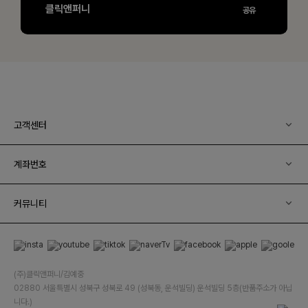
고객센터
계좌번호
커뮤니티
(주)클릭앤퍼니/김예중
02880 서울특별시 성북구 성북로 49 (성북동, 운석빌딩) 운석빌딩 5층(반품주소가 아닙
니다.)