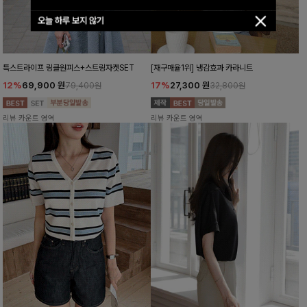
오늘 하루 보지 않기
특스트라이프 링클원피스+스트링자켓SET
[재구매율1위] 냉감효과 카라니트
12%
69,900
원
17%
27,300
원
79,400원
32,800원
리뷰 카운트 영역
리뷰 카운트 영역