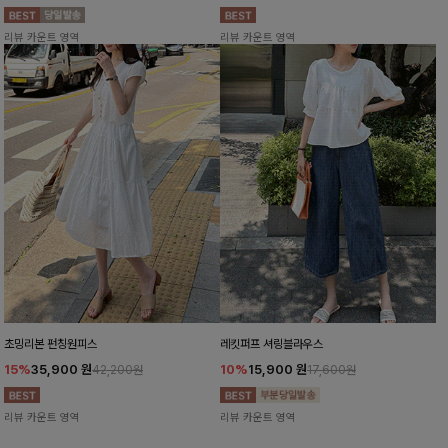
리뷰 카운트 영역
리뷰 카운트 영역
초밍리본 펀칭원피스
레킷퍼프 셔링블라우스
15%
35,900
원
10%
15,900
원
42,200원
17,600원
리뷰 카운트 영역
리뷰 카운트 영역