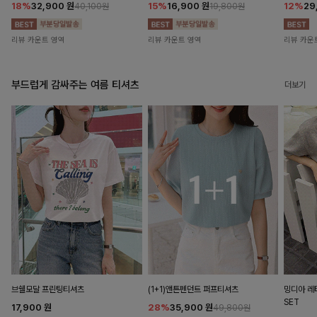
18%
32,900
원
15%
16,900
원
12%
29
40,100원
19,800원
리뷰 카운트 영역
리뷰 카운트 영역
리뷰 카운
부드럽게 감싸주는 여름 티셔츠
더보기
브쉘모달 프린팅티셔츠
(1+1)앤튼펜던트 퍼프티셔츠
밍디아 
SET
17,900
원
28%
35,900
원
49,800원