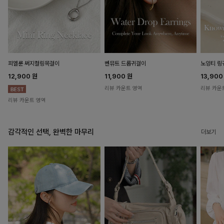
피엘룬 써지컬링목걸이
벤뮤트 드롭귀걸이
노잉티 링
12,900
원
11,900
원
13,90
리뷰 카운트 영역
리뷰 카운
리뷰 카운트 영역
감각적인 선택, 완벽한 마무리
더보기