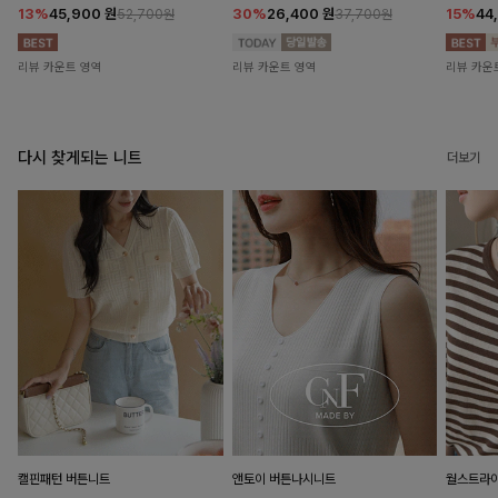
13%
45,900
원
30%
26,400
원
15%
44
52,700원
37,700원
리뷰 카운트 영역
리뷰 카운트 영역
리뷰 카운
다시 찾게되는 니트
더보기
캘핀패턴 버튼니트
앤토이 버튼나시니트
월스트라