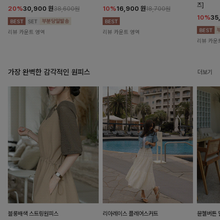
즈]
20%
30,900
원
10%
16,900
원
38,600원
18,700원
10%
35
리뷰 카운트 영역
리뷰 카운트 영역
리뷰 카운
가장 완벽한 감각적인 원피스
더보기
블룽배색 스트링원피스
리아레이스 플레어스커트
뮨첼버튼 