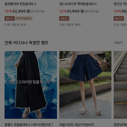
들렛플라워 펀칭블라우스
댕스트라이프 백버튼블라우스
엔즈빈 카
10%
22,900
원
12%
51,900
원
13%
59
25,400원
58,900원
리뷰 카운트 영역
리뷰 카운트 영역
리뷰 카운
언제 어디서나 특별한 팬츠
더보기
팔롬드 링클블라우스+와이드팬츠SET
러블리캉캉 데님치마반바지
찰랑넘버원