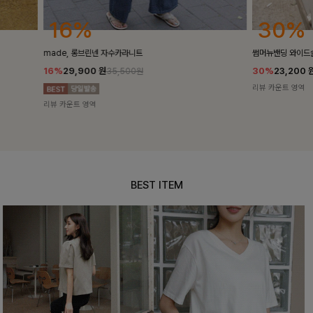
30%
25
썸머뉴밴딩 와이드슬랙스[S,M,L사이즈]
밴스트라이프 
30%
23,200
원
25%
35,10
33,100원
리뷰 카운트 영역
리뷰 카운트 영
BEST ITEM