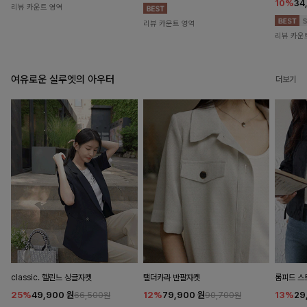
10%
34
리뷰 카운트 영역
리뷰 카운트 영역
리뷰 카운
여유로운 실루엣의 아우터
더보기
classic. 헬린느 싱글자켓
탤더카라 반팔자켓
롬피드 
25%
49,900
원
12%
79,900
원
13%
29
66,500원
90,700원