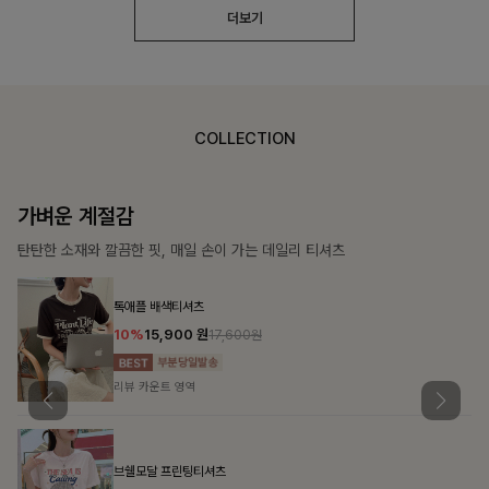
더보기
COLLECTION
가장 쉬운 코디
특별한 날부터 일상까지 함께하는 룩
[주문폭주/군살삭제]젤링클프리 카라원피스
18%
27,900
원
34,000원
리뷰 카운트 영역
민오브 데님셔츠+스커트+벨트SET
15%
47,900
원
56,300원