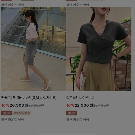
리뷰 카운트 영역
리뷰 카운트 영역
딱좋은5부 데님반바지[S,M,L,XL사이즈]
샬븐골지 브이넥니트
10%
26,900
원
10%
22,900
원
29,800원
25,400원
리뷰 카운트 영역
리뷰 카운트 영역