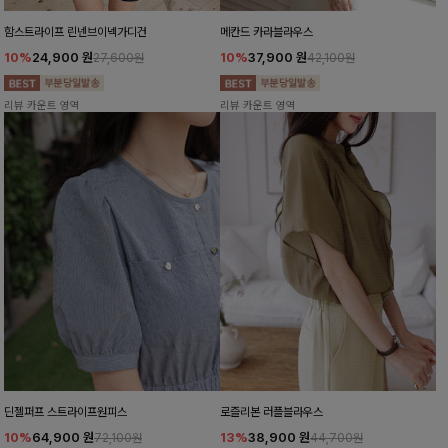
함스트라이프 린넨브이넥가디건
메칸드 카라블라우스
10%
24,900
원
10%
37,900
원
27,600원
42,100원
리뷰 카운트 영역
리뷰 카운트 영역
딘젤퍼프 스트라이프원피스
로즐리본 러플블라우스
10%
64,900
원
13%
38,900
원
72,100원
44,700원