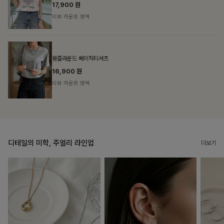
리뷰 카운트 영역
필첸체크 스트링블라우스+플레어스커트SET
14%
42,900
원
49,800원
리뷰 카운트 영역
디테일의 미학, 주얼리 라인업
더보기