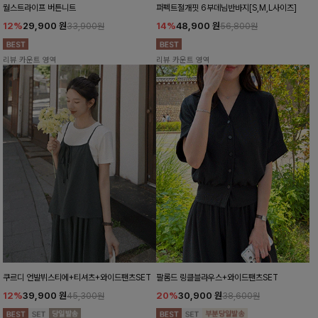
월스트라이프 버튼니트
퍼펙트절개핏 6부데님반바지[S,M,L사이즈]
12%
29,900
원
14%
48,900
원
33,900원
56,800원
리뷰 카운트 영역
리뷰 카운트 영역
쿠르디 언발뷔스티에+티셔츠+와이드팬츠SET
팔롬드 링클블라우스+와이드팬츠SET
12%
39,900
원
20%
30,900
원
45,300원
38,600원