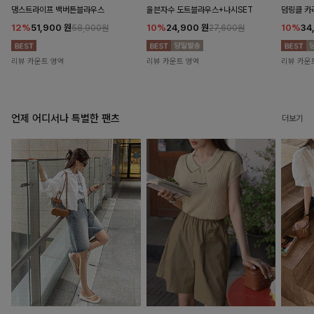
댕스트라이프 백버튼블라우스
율븐자수 도트블라우스+나시SET
덤링클 카
12%
51,900
원
10%
24,900
원
10%
34
58,900원
27,600원
리뷰 카운트 영역
리뷰 카운트 영역
리뷰 카운
언제 어디서나 특별한 팬츠
더보기