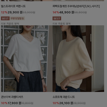
월스트라이프 버튼니트
퍼펙트절개핏 6부데님반바지[S,M,L사이즈]
12%
29,900
원
14%
48,900
원
33,900원
56,800원
리뷰 카운트 영역
리뷰 카운트 영역
콘브이넥 라벨티셔츠
소프트해 라운드니트
10%
17,900
원
10%
26,100
원
19,800원
28,900원