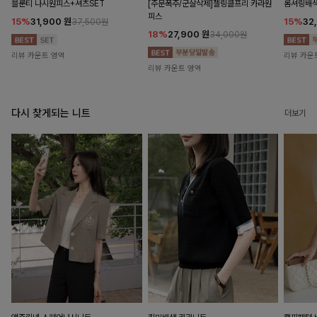
블룬티 나시원피스+셔츠SET
[주문폭주/군살삭제]젤링클프리 카라원
롬셔링배
피스
15%
31,900
원
15%
32
37,500원
18%
27,900
원
34,000원
리뷰 카운트 영역
리뷰 카운
리뷰 카운트 영역
다시 찾게되는 니트
더보기