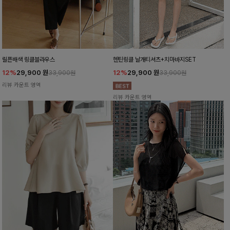
릴픈배색 링클블라우스
헨틴링클 날개티셔츠+치마바지SET
12%
29,900
원
12%
29,900
원
33,900원
33,900원
리뷰 카운트 영역
리뷰 카운트 영역