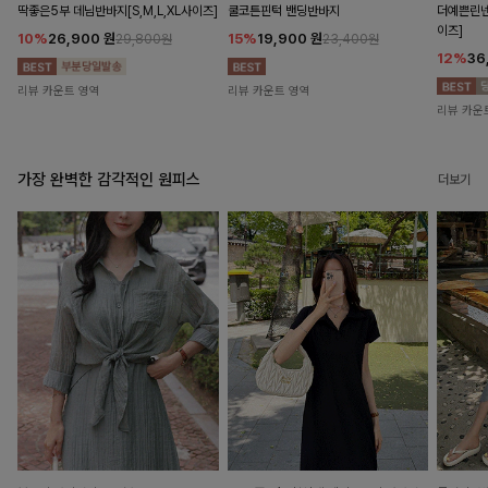
딱좋은5부 데님반바지[S,M,L,XL사이즈]
쿨코튼핀턱 밴딩반바지
더예쁜린넨
이즈]
10%
26,900
원
15%
19,900
원
29,800원
23,400원
12%
36
리뷰 카운트 영역
리뷰 카운트 영역
리뷰 카운
가장 완벽한 감각적인 원피스
더보기