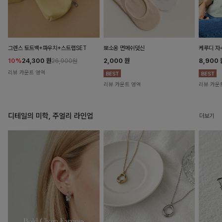
뽀소옹 면메쉬덧신
그렌스 토트백+파우치+스트랩SET
케루디 자
2,000
원
10%
24,300
원
8,900
26,900원
리뷰 카운트 영역
리뷰 카운트 영역
리뷰 카운
디테일의 미학, 주얼리 라인업
더보기