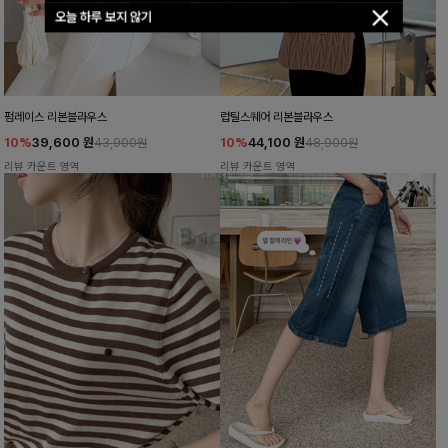
오늘 하루 보지 않기
펌레이스 리본블라우스
럽틸스퀘어 리본블라우스
10%
39,600
원
10%
44,100
원
43,900원
48,900원
리뷰 카운트 영역
리뷰 카운트 영역