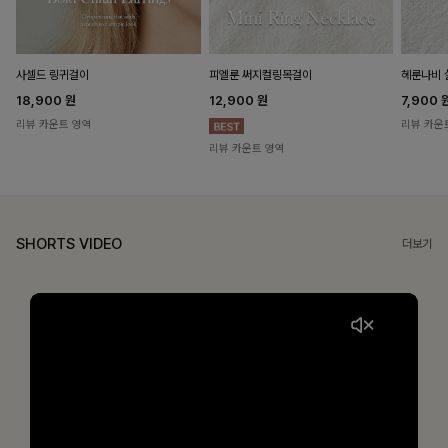
헤룬나비 
사셀드 링귀걸이
피엘룬 써지컬링목걸이
7,900
18,900
원
12,900
원
리뷰 카운
리뷰 카운트 영역
리뷰 카운트 영역
SHORTS VIDEO
더보기