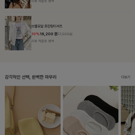
리뷰 카운트 영역
캣시어서커 버튼카라원피스+벨트SET
16%
79,900
원
95,100원
리뷰 카운트 영역
감각적인 선택, 완벽한 마무리
더보기