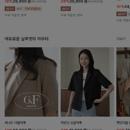
18%
29,900
원
28%
35,900
원
36,400원
49,800원
10%
34
리뷰 카운트 영역
리뷰 카운트 영역
리뷰 카운
여유로운 실루엣의 아우터
더보기
래나드 더블자켓
자빈닛 싱글자켓
캣민더블 