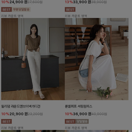
10%
24,900
원
13%
33,900
원
27,600원
38,900원
리뷰 카운트 영역
리뷰 카운트 영역
윌리덤 라운드앤브이넥가디건
룬셀퍼프 셔링원피스
10%
20,900
원
10%
36,900
원
23,200원
40,900원
리뷰 카운트 영역
리뷰 카운트 영역