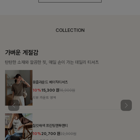
COLLECTION
가장 쉬운 코디
특별한 날부터 일상까지 함께하는 룩
쥬빌스트링 포켓원피스
17%
48,900
원
58,900원
리뷰 카운트 영역
블룬티 나시원피스+셔츠SET
15%
31,900
원
37,500원