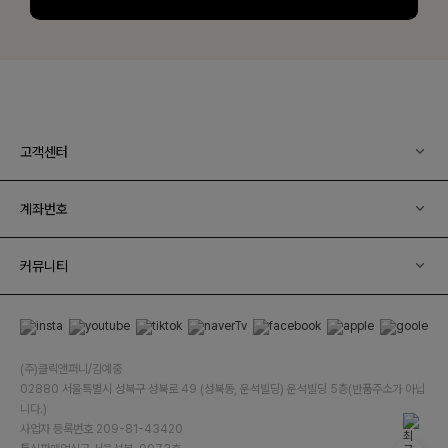
고객센터
계좌번호
커뮤니티
(주)클릭앤퍼니/김예중
02880 서울특별시 성북구 성북로 49 (성북동, 운석빌딩) 운석빌딩 5층(반품주소가 아닙
니다.)
사업자 등록번호 209-81-43420