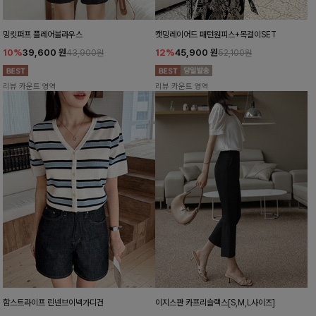
밍킷퍼프 플레어블라우스
캣밍레이어드 패턴원피스+목걸이SET
10%
39,600
원
12%
45,900
원
43,900원
52,100원
리뷰 카운트 영역
리뷰 카운트 영역
함스트라이프 린넨브이넥가디건
이지스판 카프리슬랙스[S,M,L사이즈]