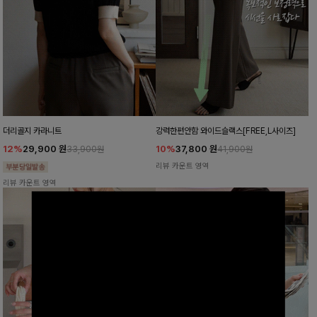
더리골지 카라니트
강력한편안함 와이드슬랙스[FREE,L사이즈]
12%
29,900
원
10%
37,800
원
33,900원
41,900원
리뷰 카운트 영역
리뷰 카운트 영역