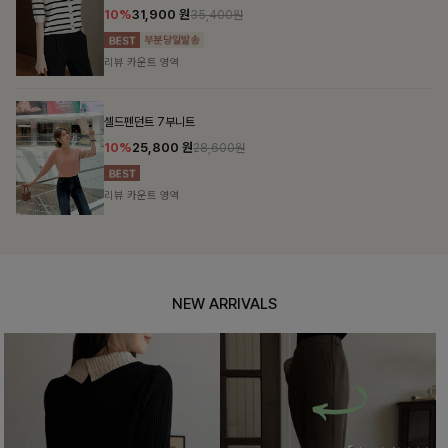
10%
31,900
원
35,400원
리뷰 카운트 영역
셀드펜던트 7부니트
10%
25,800
원
28,600원
리뷰 카운트 영역
NEW ARRIVALS