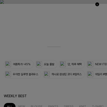
0
03
33
여름특가~45%
오늘 출발
단, 하루 혜택
NEW IT
우아한 실루엣 블라우스
하나로 완성된 코디 #원피스
데일리 #
WEEKLY BEST
NEW
BLOUSE
PANTS
DRESS
KNIT
T-SHIRT
ALL