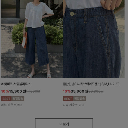
레킷퍼프 셔링블라우스
쿨한린넨8부 커브와이드팬츠[S,M,L사이즈]
10%
15,900
원
10%
35,900
원
17,600원
39,800원
리뷰 카운트 영역
리뷰 카운트 영역
더보기