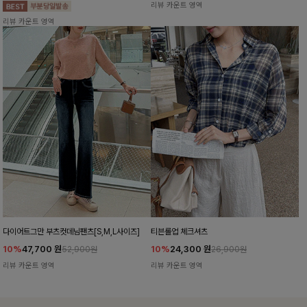
리뷰 카운트 영역
리뷰 카운트 영역
다이어트그만 부츠컷데님팬츠[S,M,L사이즈]
티븐롤업 체크셔츠
10%
47,700
원
10%
24,300
원
52,900원
26,900원
리뷰 카운트 영역
리뷰 카운트 영역