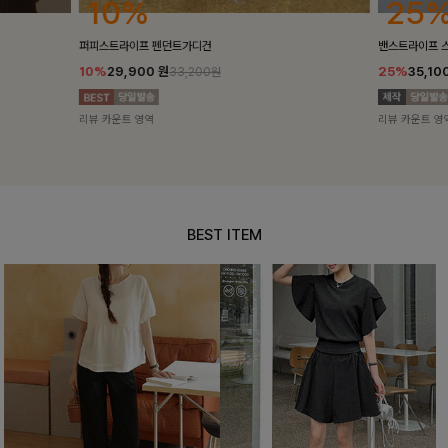
25%
10%
밴스트라이프 스트링원피스
[5천장돌파/C
25%
35,100
원
10%
34,90
46,800원
리뷰 카운트 영역
리뷰 카운트 영
BEST ITEM