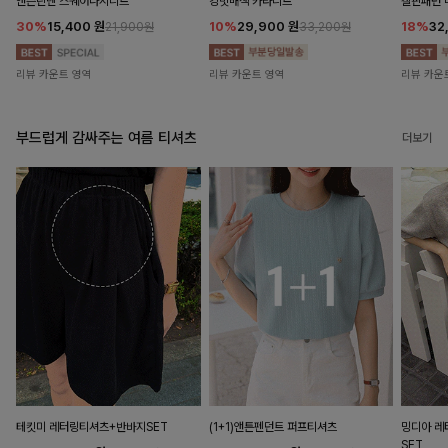
앤즌린넨 스퀘어나시니트
킹밋배색 카라니트
캘핀패턴 
30%
15,400
원
10%
29,900
원
18%
32
21,900원
33,200원
리뷰 카운트 영역
리뷰 카운트 영역
리뷰 카운
부드럽게 감싸주는 여름 티셔츠
더보기
테킷미 레터링티셔츠+반바지SET
(1+1)앤튼펜던트 퍼프티셔츠
밍디아 
SET