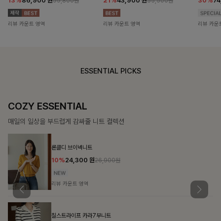
13%
86,900
원
21%
43,900
원
30%
7
99,800원
55,500원
리뷰 카운트 영역
리뷰 카운트 영역
리뷰 카운
ESSENTIAL PICKS
COZY ESSENTIAL
매일의 일상을 부드럽게 감싸줄 니트 컬렉션
론클디 브이넥니트
10%
24,300
원
26,900원
리뷰 카운트 영역
칠스트라이프 카라7부니트