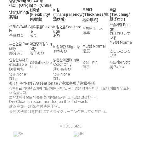
중량(Weight)
440g
제조국(Origin)
중국(China)
두께감
신축성
비침
촉감
안감
(Lining/
(Flexibility/
(Transparency/
(Thickness/生
(Touching/
裏地)
伸縮性)
透け感)
肌ざわり)
地の厚さ)
까슬거림
Rou
전체안감
Entir
매우좋음
Flexib
비침있음
See-thro
두꺼움
Thick
gh
ly
le
ugh
厚手
カサカサして
全体あり
あり
あり
いる
적당함
Norma
부분안감
Part
약간당겨짐
Slig
적당함
Normal
비침약간
Slightly
l
ially
htly
適度
ややあり
さらっとして
部分あり
若干あり
いる
안감탈부착
D
밝은칼라만
Bright
얇음
Thin
부드러움
Soft
없음
Inflexible
etachable
Color Only
なし
薄手
柔らかい
脱着可能
薄い色あり
없음
None
없음
None
なし
なし
취급시 주의사항 / Attention to / 注意事项 / 注意事項
상품별로 기재된 소재에 해당하는 세탁 및 관리법을 지켜주셔야 더 오래 예쁘게 입으실
수 있습니다.
클릭앤퍼니 모든 의류는 첫 세탁은 드라이크리닝을 권장합니다.
Dry Clean is recommended on the first wash.
建议在第一次洗涤时使用干洗。
最初の洗濯は専門店にてドライクリーニングをしてください。
MODEL
SIZE