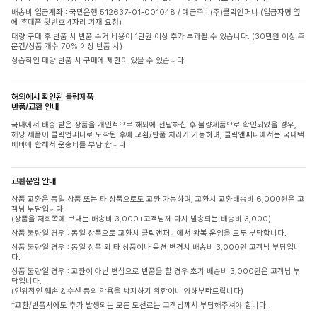
배송비 입금계좌 : 국민은행 512637-01-001048 / 예금주 : (주)클릭앤퍼니 (입금자명 옆
에 휴대폰 뒷번호 4자리 기재 요청)
대량 구매 후 반품 시 반품 수거 비용이 1만원 이상 추가 부과될 수 있습니다. (30만원 이상 주
문건/상품 개수 70% 이상 반품 시)
상습적인 대량 반품 시 구매에 제한이 있을 수 있습니다.
해외에서 확인된 불량제품
반품/교환 안내
국내에서 배송 받은 상품을 개인적으로 해외에 전달하신 후 불량제품으로 확인되었을 경우,
해당 제품이 클릭앤퍼니로 도착된 후에 교환/반품 처리가 가능하며, 클릭앤퍼니에서는 국내택
배비에 한해서 운송비를 부담 합니다
교환운임 안내
상품 교환은 동일 상품 또는 타 상품으로도 교환 가능하며, 교환시 교환배송비 6,000원은 고
객님 부담입니다.
(상품을 저희쪽에 보내는 배송비 3,000+고객님께 다시 발송되는 배송비 3,000)
상품 불량일 경우 : 동일 상품으로 교환시 클릭앤퍼니에서 왕복 운임을 모두 부담합니다.
상품 불량일 경우 : 동일 상품 외 타 상품이나 옵션 변경시 배송비 3,000원 고객님 부담입니
다.
상품 불량일 경우 : 교환이 아닌 변심으로 반품을 할 경우 초기 배송비 3,000원은 고객님 부
담입니다.
(인위적인 훼손 & 수선 등의 악용을 방지하기 위함이니 양해부탁드립니다)
*교환/반품시에도 추가 발생되는 모든 도선료는 고객님께서 부담해주셔야 합니다.