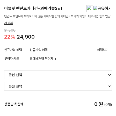
어밸릿 펜던트가디건+꽈배기숄SET
펜던트 포인트에 부해보이지 않는 베이직한 핏의 가디건+ 꽈배기 짜임이 매력적인 숄의 만남-
개 리뷰
31,800
22%
24,900
신규가입 혜택
신규가입 혜택
혜택보기
무이자 카드
최대 6개월 무이자
0
원
상품금액 합계
(
0
개)