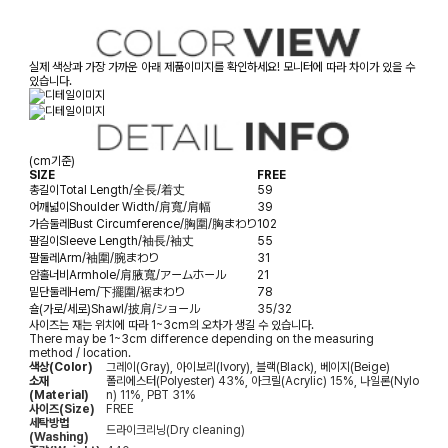
실제 색상과 가장 가까운 아래 제품이미지를 확인하세요! 모니터에 따라 차이가 있을 수
있습니다.
(cm기준)
SIZE
FREE
총길이
Total Length/全長/着丈
59
어깨넓이
Shoulder Width/肩寬/肩幅
39
가슴둘레
Bust Circumference/胸圍/胸まわり
102
팔길이
Sleeve Length/袖長/袖丈
55
팔둘레
Arm/袖圍/腕まわり
31
암홀너비
Armhole/肩腋寬/アームホール
21
밑단둘레
Hem/下擺圍/裾まわり
78
숄(가로/세로)
Shawl/披肩/ショール
35/32
사이즈는 재는 위치에 따라 1~3cm의 오차가 생길 수 있습니다.
There may be 1~3cm difference depending on the measuring
method / location.
색상(Color)
그레이(Gray), 아이보리(Ivory), 블랙(Black), 베이지(Beige)
소재
폴리에스터(Polyester) 43%, 아크릴(Acrylic) 15%, 나일론(Nylo
(Material)
n) 11%, PBT 31%
사이즈(Size)
FREE
세탁방법
드라이크리닝(Dry cleaning)
(Washing)