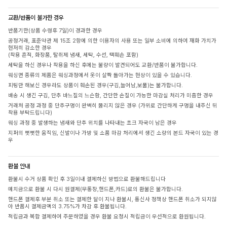
교환/반품이 불가한 경우
반품기한(상품 수령후 7일)이 경과한 경우
공정거래, 표준약관 제 15조 2항에 의한 이용자의 사용 또는 일부 소비에 의하여 재화 가치가
현저히 감소한 경우
(착용 흔적, 화장품, 탈취제 냄새, 세탁, 수선, 택훼손 포함)
세탁을 하신 경우나 착용을 하신 후에는 불량이 발견되어도 교환/반품이 불가합니다.
워싱면 종류의 제품은 워싱과정에서 옷이 살짝 돌아가는 현상이 있을 수 있습니다.
피팅만 해보신 경우라도 상품이 훼손된 경우(구김,늘어남,보풀)는 불가합니다.
배송 시 생긴 구김, 단추 바느질의 느슨함, 간단한 손질이 가능한 마감실 처리가 미흡한 경우
거래처 공정 과정 중 단추구멍이 완벽히 뚫리지 않은 경우 (가위로 간단하게 구멍을 내주신 뒤
착용 부탁드립니다)
워싱 과정 중 발생하는 냄새와 단추 위치를 나타내는 초크 자국이 남은 경우
지퍼의 뻣뻣한 움직임, 신발이나 가방 및 소품 마감 처리에서 생긴 소량의 본드 자국이 있는 경
우
환불 안내
환불시 수거 상품 확인 후 3일이내 결제하신 방법으로 환불해드립니다
예치금으로 환불 시 다시 원결제(무통장,핸드폰,카드)로의 환불은 불가합니다.
핸드폰 결제후 부분 취소 또는 결제한 달이 지나 환불시, 통신사 정책상 핸드폰 취소가 되지않
아 반품시 결제금액의 3.75%가 차감 후 환불됩니다.
적립금과 복합 결제하여 주문하였을 경우 환불 요청시 적립금이 우선적으로 환원됩니다.