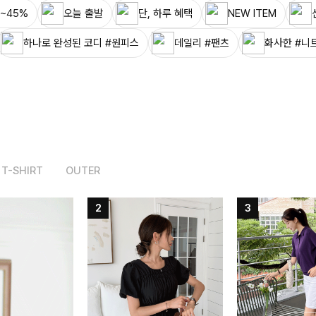
~45%
오늘 출발
단, 하루 혜택
NEW ITEM
하나로 완성된 코디 #원피스
데일리 #팬츠
화사한 #니
T-SHIRT
OUTER