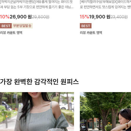
[허벅지군살커버/히든밴딩]여유롭게 떨어지는 와이드핏
[베이직컬러구성/부해보임X]와이드하게
과 부담 없는 5부 기장으로 편안하게 즐기기 좋은 데님
로 편안하면서도 멋스럽게 입어지는 밴딩
팬츠 ✨ 빈티지한 워싱감이 더해져 캐주얼하면서도 트렌
한 포켓 디테일 더해져 데일리룩부터 
10%
26,900
원
15%
19,900
원
29,800원
23,400원
디한 무드로 연출
높게 즐겨지는 아이템!
리뷰 카운트 영역
리뷰 카운트 영역
가장 완벽한 감각적인 원피스