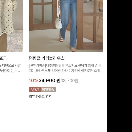
ET
덤링클 카라블라우스
비반드 링클
트 패턴으로 사랑
[팔뚝커버✌]내추럴한 링클 텍스처로 분위기 있게 입어
[구김걱정없는✨/
구성으로 이너 걱
지는 블라우스🖤 브이넥 카라 디자인에 여유로운 소매핏
처가 돋보이는 블
:)
더해져 여리하면서도 시원한 무드로 즐기기 좋아요-
소매 디테일이 
10%
34,900
원
17%
28,9
38,700원
연출해드려요!
리뷰 카운트 영역
리뷰 카운트 영역