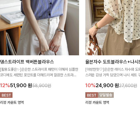
댕스트라이프 백버튼블라우스
율븐자수 도트블라우스+나시S
[활용도좋은✨]은은한 스트라이프 패턴이 더해져 심플한
[아방한핏🤍]은은한 레이스 자수와 도
코디에도 세련된 포인트를 더해드리며 깔끔한 스트라이
스러운 감성 가득 담았으며 나시 세트 
프 디테일로 유행 없이 오래 함께하기 좋은 블라우스예요
정없이 손쉽게 코디 가능한 블라우스에요
12%
51,900
원
10%
24,900
원
58,900원
27,600원
리뷰 카운트 영역
리뷰 카운트 영역