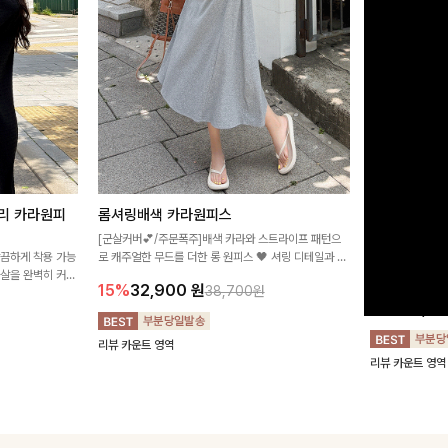
리 카라원피
롬셔링배색 카라원피스
[비율만점/
스
[군살커버💕/주문폭주]배색 카라와 스트라이프 패턴으
깔끔하게 착용 가능
로 캐주얼한 무드를 더한 롱 원피스 🖤 셔링 디테일과 쫀
고급스러운 플라
군살을 완벽히 커버
쫀한 스판 소재로 편안하면서도 여성스럽게 연출돼요
서 세련된 분위기
15%
32,900
원
38,700원
림하게 핏을 조절
12%
32,4
리뷰 카운트 영역
리뷰 카운트 영역