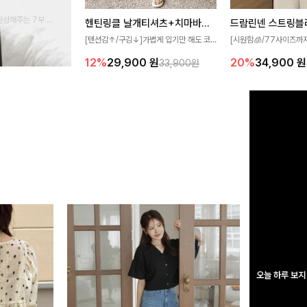
완성해주는 7부 블
헨틴링클 날개티셔츠+치마바지SET
드람린넨 스트링블
 스타일링을 연출하
[텐션감↑/구김↓]가볍게 입기만 해도 코
[시원함🧊/77사이즈까
디가 완성되는 세트 아이템으로, 자연스럽
한 텍스처가 돋보이는 블
12%
29,900
원
20%
34,900
원
33,900원
게 퍼지는 프릴 날개 소매가 우아한 포인트
없는 슬릿 카라 디자인이
를 더해드립니다💕 잔잔한 링클 텍스처 소
원하게 연출해드립니다 
재와 편안한 허리밴딩으로 하루 종일 산뜻
하고 쾌적하게 즐겨보세요!
오늘 하루 보지