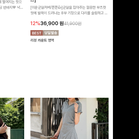
즈]
 떨어지는 핏으
[MADE/후기인
 반바지🤎 넉넉
[미운군살커버/쫀쫀👍]군살을 잡아주는 깔끔한 부츠컷
직하지만 부츠컷으
여행룩까지 활용도
핏에 발목이 드러나는 8부 기장으로 다리를 슬림하고 길
로 하루종일 편안
20%
29,9
어보이게 만들어주며 생지 소재로 멋을 더한 데님팬츠에
12%
36,900
원
41,900원
요~!
리뷰 카운트 영역
리뷰 카운트 영역