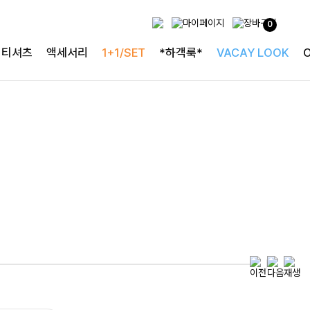
0
특별한 날을 빛내는
티셔츠
액세서리
1+1/SET
*하객룩*
VACAY LOOK
하객룩의 정석
로즐리본 러플블라우스