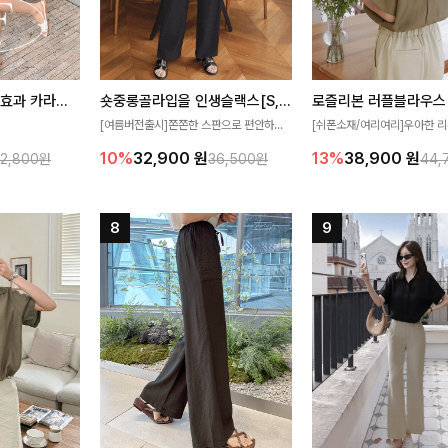
[재구매율1위] 냉감효과 카라니트
숏중롱골라입을 인생슬랙스[S,M,L,XL사이즈]
로즐리본 러플블라우스
[여름버전출시]쫀쫀한 스판으로 편안하게
[쉬폰소재/여리여리]우아한 리
필요가 없어요!얇
착용되어 누구나 입기 좋은 데일리 슬랙스!
연스럽게 흐르는 러플 디테일
10%
32,900
원
13%
38,900
원
32,800원
36,500원
44,
여름에도 시원하게
숏·기본·롱 기장과 와이드·부츠컷 핏까지 취
분위기를 더해주는 블라우스 
다
향에 맞게 선택할 수 있어 더욱 만족스러워
한 소재감과 여유롭게 떨어지
요
얼굴까지 화사해 보이며 세련
좋아요