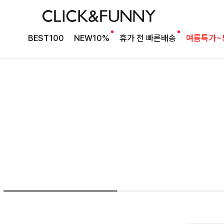
여름의 끝을 완성할
BEST100
NEW10%
휴가 전 빠른배송
여름특가~
감각적인 원피스
셀퍼프 셔링원피스