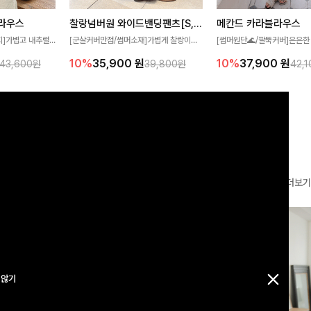
찰랑넘버원 와이드밴딩팬츠[S,M,L사이즈]
메칸드 카라블라우스
라우스
[군살커버만점/썸머소재]가볍게 찰랑이는
[썸머원단🌊/팔뚝커버]은은한
지]가볍고 내추럴
원단과 여유로운 와이드 핏으로 하루 종일
와 여유로운 실루엣이 만나 
라우스로, 답답함
10%
35,900
원
10%
37,900
원
39,800원
42,
43,600원
편안하게 착용하실 수 있는 팬츠입니다 🖤
세련된 무드를 연출해주는 블
 얼굴선을 더욱 시
✨ 허리 전체 밴딩과 스트링 디테일로 안정
리룩부터 출근룩까지 다양하게
🌿
감 있는 착용감을 더해드려요!
은 베이직한 디자인!
더보기
 않기