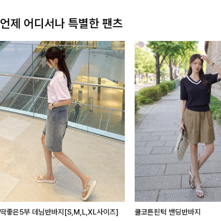
언제 어디서나 특별한 팬츠
딱좋은5부 데님반바지[S,M,L,XL사이즈]
쿨코튼핀턱 밴딩반바지