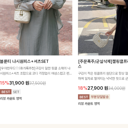
블룬티 나시원피스+셔츠SET
[주문폭주/군살삭제]젤링클프
스
[우아한무드🤍/휴가룩추천]구김이 덜한 링클 소재의 나
시원피스+셔츠 조합으로 코디 걱정없이 여성스럽고 편안
구김이 적은 링클프리 원단으로 항상 
하게 즐길 수 있는 아이템이에요:)
하며 일자로 떨어지는 넉넉한 핏으로 
15%
31,900
원
37,500원
해주는 원피스에요🖤
18%
27,900
원
34,000원
리뷰 카운트 영역
리뷰 카운트 영역