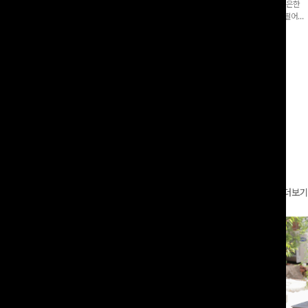
증👍]누구나 갖고 싶어할 슬랙스:)베이
[바스락소재💙/8부기장]사이드 버튼 디테일이 은은한
로 이쁜 핏 연출은 물론,쫀쫀한 스판끼
포인트가 되어주는 와이드 팬츠입니다. 여유롭게 떨어지
하게!
는 실루엣과 가볍게 바스락거리는 소재감으로 시원하고
00
원
14%
42,900
원
37,300원
49,800원
편안하게 즐기기 좋은 아이템-
리뷰 카운트 영역
더보기