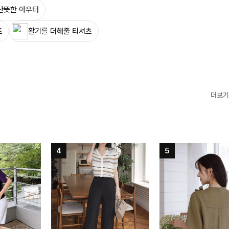
산뜻한 아우터
트
활기를 더해줄 티셔츠
더보기