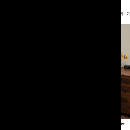
더보기
부츠컷슬랙스[S,M,L사이즈]
쿨링버튼 8부와이드팬츠[FREE,L사이즈]