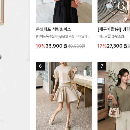
룬셀퍼프 셔링원피스
[데이트룩추천🩷]은은한 셔링 디테일과 퍼
[베스트🏆접촉냉감]
프 소매가 어우러져 사랑스러운 무드를 완
여름에도 무더위 걱정할 
10%
36,900
원
17%
27,300
원
40,900원
성해주는 원피스🤍 허리 스모크 밴딩이 슬
고 가벼운 소재감으로 
림한 실루엣을 연출해주며, 자연스럽게 퍼
즐기실 수 있는 니트랍니
지는 플레어 라인으로 여성스럽고 편안하게
즐기기 좋아요