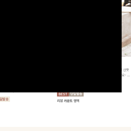
2차리오더]뮨스트링 플라워원피
딘젤퍼프 스트라이프원피스
[청순무드/체형커버]꾸안꾸 무드의 정석🤍 가볍고 산뜻
워 패턴과 랩 디자인으로 여성스러우면
한 착용감으로 여름 내내 손이 자주 가는 원피스예요- 은
를 더해주며 스트링이 내장되어있어 슬
은한 스트라이프 패턴과 여유로운 핏이 만나 편안함은 물
10%
64,900
원
72,100원
할 수 있어요🤍
론, 고급스러운 분위기까지 더해드립니다
00
원
36,800원
리뷰 카운트 영역