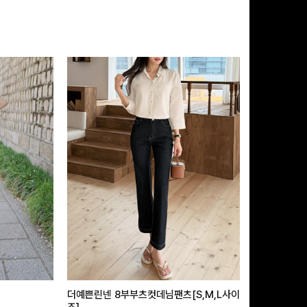
더예쁜린넨 8부부츠컷데님팬츠[S,M,L사이
급속쿨링효과 