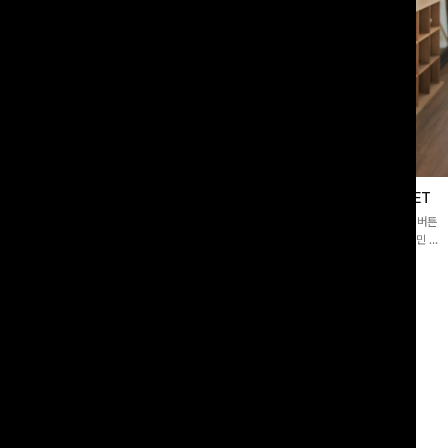
블라우스
제딧레이어드 블라우스+플레어팬츠SET
스퀘어넥]입체감 있는 링클 엠보 텍스
[완성도높은💗]레이어드한 듯 자연스러운 나시와 버튼
라우스- 여유로운 실루엣과 물결 짜임
원피스가 함께 구성된 세트 아이템입니다. 코디 고민 없
더해져 편안하면서도 여성스러운 무드를
이 한 벌만으로도 내추럴하면서 여성스러운 썸머룩 완성!
00
원
12%
43,900
원
34,800원
49,800원
리뷰 카운트 영역