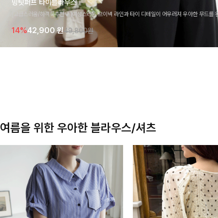
밍팃퍼프 타이블라우스
[고급스러움/하객룩추천💎]여성스러운 브이넥 라인과 타이 디테일이 어우러져 우아한 무드를 
라우스 🤍 여유로운 7부 소매로 편안하게 착용되며 데일리룩부터 출근룩, 하객룩까지 세련된
14%
42,900
원
49,800원
기 좋은 아이템이에요
여름을 위한 우아한 블라우스/셔츠