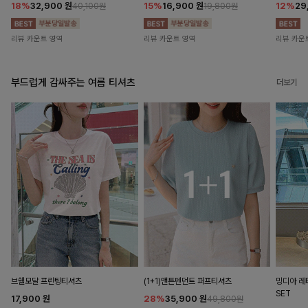
18%
32,900
원
15%
16,900
원
12%
29
40,100원
19,800원
리뷰 카운트 영역
리뷰 카운트 영역
리뷰 카운
부드럽게 감싸주는 여름 티셔츠
더보기
브쉘모달 프린팅티셔츠
(1+1)앤튼펜던트 퍼프티셔츠
밍디아 
SET
17,900
원
28%
35,900
원
49,800원