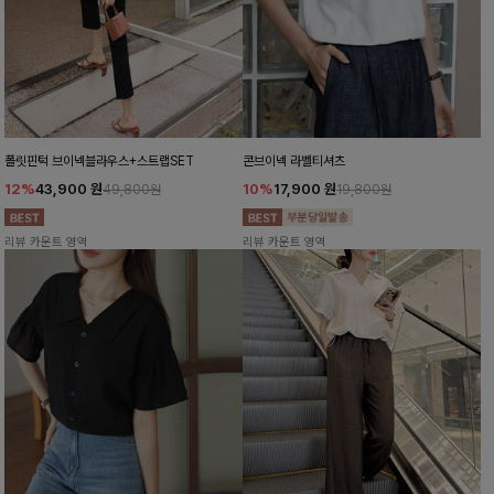
폴릿핀턱 브이넥블라우스+스트랩SET
콘브이넥 라벨티셔츠
12%
43,900
원
10%
17,900
원
49,800원
19,800원
리뷰 카운트 영역
리뷰 카운트 영역