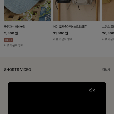
풀렘자수 데님볼캡
에런 포켓숄더백+스트랩SET
그렌스 토
9,900
원
31,900
원
26,90
리뷰 카운트 영역
리뷰 카운
리뷰 카운트 영역
SHORTS VIDEO
더보기