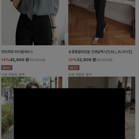
밍팃퍼프 타이블라우스
숏중롱골라입을 인생슬랙스[S,M,L,XL사이즈]
14%
42,900
원
10%
32,900
원
49,800원
36,500원
리뷰 카운트 영역
리뷰 카운트 영역