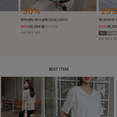
30%
25
썸머뉴밴딩 와이드슬랙스[S,M,L사이즈]
밴스트라이프 
30%
23,200
원
25%
35,10
33,100원
리뷰 카운트 영역
리뷰 카운트 영
BEST ITEM