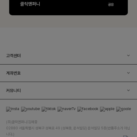
고객센터
계좌번호
커뮤니티
(주)클릭앤퍼니/김예중
02880 서울특별시 성북구 성북로 49 (성북동, 운석빌딩) 운석빌딩 5층(반품주소가 아닙
니다.)