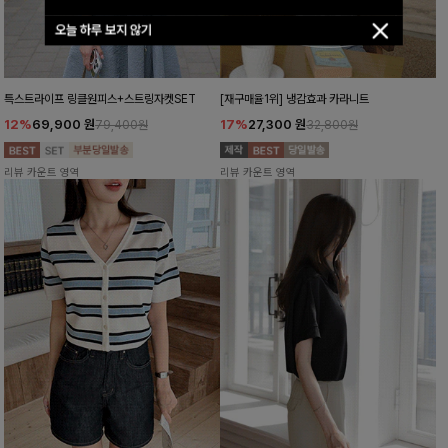
오늘 하루 보지 않기
특스트라이프 링클원피스+스트링자켓SET
[재구매율1위] 냉감효과 카라니트
12%
69,900
원
17%
27,300
원
79,400원
32,800원
리뷰 카운트 영역
리뷰 카운트 영역