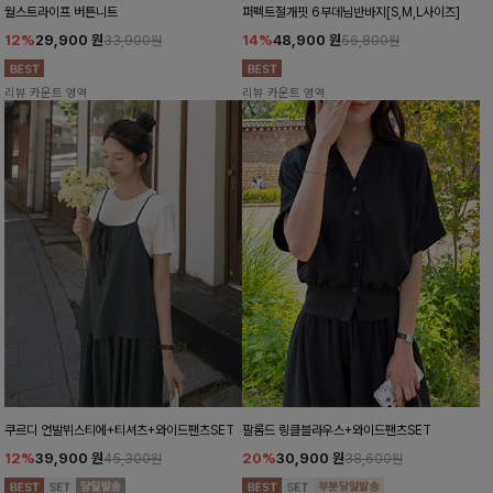
월스트라이프 버튼니트
퍼펙트절개핏 6부데님반바지[S,M,L사이즈]
12%
29,900
원
14%
48,900
원
33,900원
56,800원
리뷰 카운트 영역
리뷰 카운트 영역
쿠르디 언발뷔스티에+티셔츠+와이드팬츠SET
팔롬드 링클블라우스+와이드팬츠SET
12%
39,900
원
20%
30,900
원
45,300원
38,600원