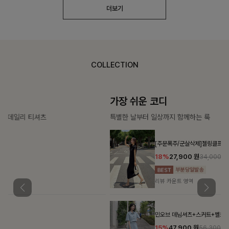
더보기
COLLECTION
가장 쉬운 코디
특별한 날부터 일상까지 함께하는 룩
[주문폭주/군살삭제]젤링클프리 카라원피스
18%
27,900
원
34,000원
리뷰 카운트 영역
민오브 데님셔츠+스커트+벨트SET
15%
47,900
원
56,300원