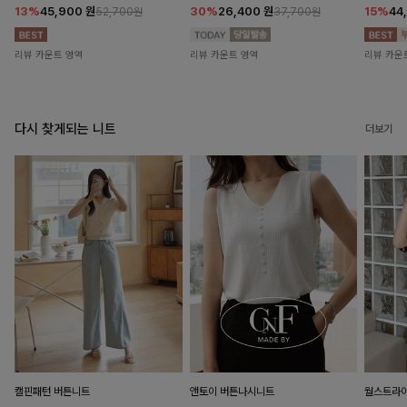
13%
45,900
원
30%
26,400
원
15%
44
52,700원
37,700원
리뷰 카운트 영역
리뷰 카운트 영역
리뷰 카운
다시 찾게되는 니트
더보기
캘핀패턴 버튼니트
앤토이 버튼나시니트
월스트라