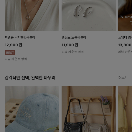
피엘룬 써지컬링목걸이
벤뮤트 드롭귀걸이
노잉티 링
12,900
원
11,900
원
13,90
리뷰 카운트 영역
리뷰 카운
리뷰 카운트 영역
감각적인 선택, 완벽한 마무리
더보기