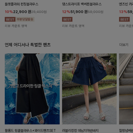
들렛플라워 펀칭블라우스
댕스트라이프 백버튼블라우스
엔즈빈 카
10%
22,900
원
12%
51,900
원
13%
59
25,400원
58,900원
리뷰 카운트 영역
리뷰 카운트 영역
리뷰 카운
언제 어디서나 특별한 팬츠
더보기
팔롬드 링클블라우스+와이드팬츠SET
러블리캉캉 데님치마반바지
찰랑넘버원