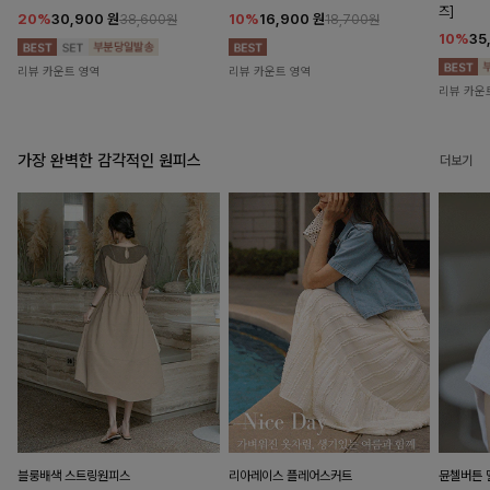
즈]
20%
30,900
원
10%
16,900
원
38,600원
18,700원
10%
35
리뷰 카운트 영역
리뷰 카운트 영역
리뷰 카운
가장 완벽한 감각적인 원피스
더보기
블룽배색 스트링원피스
리아레이스 플레어스커트
뮨첼버튼 