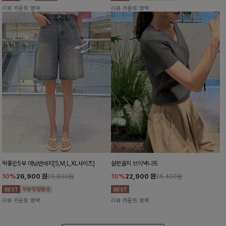
리뷰 카운트 영역
리뷰 카운트 영역
딱좋은5부 데님반바지[S,M,L,XL사이즈]
샬븐골지 브이넥니트
10%
26,900
원
10%
22,900
원
29,800원
25,400원
리뷰 카운트 영역
리뷰 카운트 영역