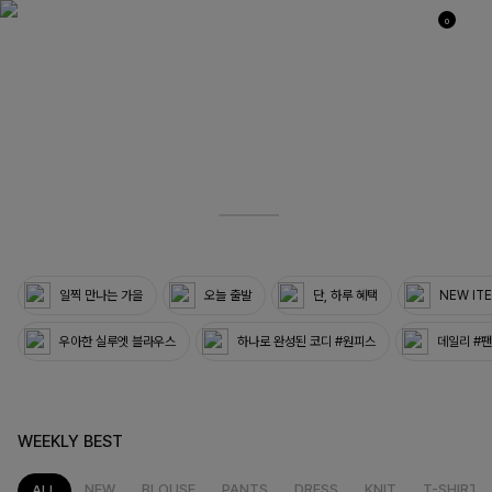
0
04
33
일찍 만나는 가을
오늘 출발
단, 하루 혜택
NEW IT
우아한 실루엣 블라우스
하나로 완성된 코디 #원피스
데일리 #
WEEKLY BEST
NEW
BLOUSE
PANTS
DRESS
KNIT
T-SHIRT
ALL