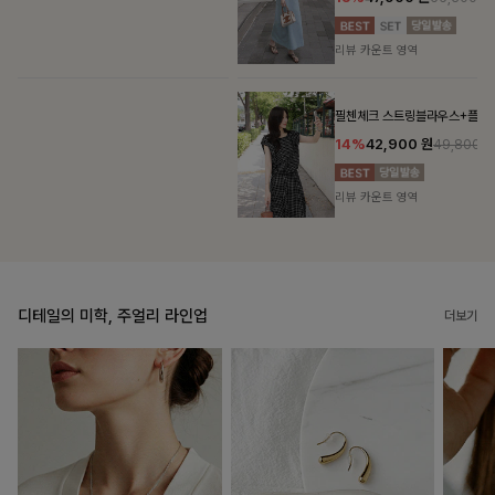
리뷰 카운트 영역
필첸체크 스트링블라우스+플레어스커트SET
14%
42,900
원
49,800원
리뷰 카운트 영역
디테일의 미학, 주얼리 라인업
더보기