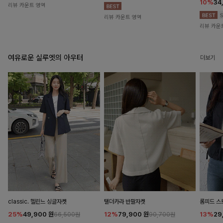
10%
34
리뷰 카운트 영역
리뷰 카운트 영역
리뷰 카운
여유로운 실루엣의 아우터
더보기
classic. 헬린느 싱글자켓
탤더카라 반팔자켓
롬피드 
25%
49,900
원
12%
79,900
원
13%
29
66,500원
90,700원