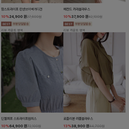
함스트라이프 린넨브이넥가디건
메칸드 카라블라우스
10%
24,900
원
10%
37,900
원
27,600원
42,100원
리뷰 카운트 영역
리뷰 카운트 영역
딘젤퍼프 스트라이프원피스
로즐리본 러플블라우스
10%
64,900
원
13%
38,900
원
72,100원
44,700원