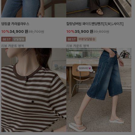
덤링클 카라블라우스
찰랑넘버원 와이드밴딩팬츠[S,M,L사이즈]
10%
34,900
원
10%
35,900
원
38,700원
39,800원
리뷰 카운트 영역
리뷰 카운트 영역