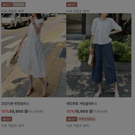
리뷰 카운트 영역
리뷰 카운트 영역
초밍리본 펀칭원피스
레킷퍼프 셔링블라우스
15%
35,900
원
10%
15,900
원
42,200원
17,600원
리뷰 카운트 영역
리뷰 카운트 영역