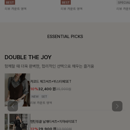
리뷰 카운트 영역
리뷰 카운트 영역
리뷰 카운
ESSENTIAL PICKS
DOUBLE THE JOY
함께할 때 더욱 완벽한, 합리적인 선택으로 채우는 즐거움
카코드 체크셔츠+뷔스티에SET
10%
32,400
원
35,900원
리뷰 카운트 영역
헨틴링클 날개티셔츠+치마바지SET
12%
29,900
원
33,900원