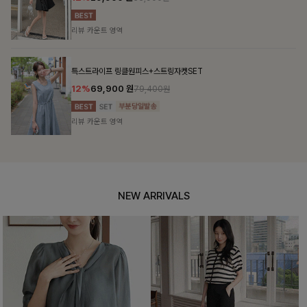
리뷰 카운트 영역
특스트라이프 링클원피스+스트링자켓SET
12%
69,900
원
79,400원
리뷰 카운트 영역
NEW ARRIVALS