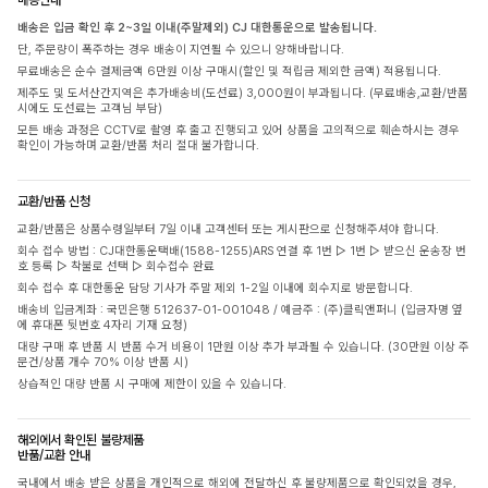
배송은 입금 확인 후 2~3일 이내(주말제외) CJ 대한통운으로 발송됩니다.
단, 주문량이 폭주하는 경우 배송이 지연될 수 있으니 양해바랍니다.
무료배송은 순수 결제금액 6만원 이상 구매시(할인 및 적립금 제외한 금액) 적용됩니다.
제주도 및 도서산간지역은 추가배송비(도선료) 3,000원이 부과됩니다. (무료배송,교환/반품
시에도 도선료는 고객님 부담)
모든 배송 과정은 CCTV로 촬영 후 출고 진행되고 있어 상품을 고의적으로 훼손하시는 경우
확인이 가능하며 교환/반품 처리 절대 불가합니다.
교환/반품 신청
교환/반품은 상품수령일부터 7일 이내 고객센터 또는 게시판으로 신청해주셔야 합니다.
회수 접수 방법 : CJ대한통운택배(1588-1255)ARS 연결 후 1번 ▷ 1번 ▷ 받으신 운송장 번
호 등록 ▷ 착불로 선택 ▷ 회수접수 완료
회수 접수 후 대한통운 담당 기사가 주말 제외 1-2일 이내에 회수지로 방문합니다.
배송비 입금계좌 : 국민은행 512637-01-001048 / 예금주 : (주)클릭앤퍼니 (입금자명 옆
에 휴대폰 뒷번호 4자리 기재 요청)
대량 구매 후 반품 시 반품 수거 비용이 1만원 이상 추가 부과될 수 있습니다. (30만원 이상 주
문건/상품 개수 70% 이상 반품 시)
상습적인 대량 반품 시 구매에 제한이 있을 수 있습니다.
해외에서 확인된 불량제품
반품/교환 안내
국내에서 배송 받은 상품을 개인적으로 해외에 전달하신 후 불량제품으로 확인되었을 경우,