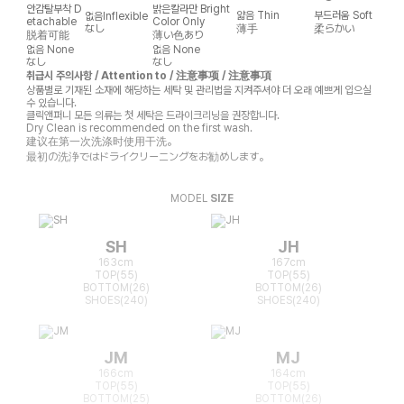
안감탈부착
D
밝은칼라만
Bright
얇음
Thin
부드러움
Soft
없음
Inflexible
etachable
Color Only
なし
薄手
柔らかい
脱着可能
薄い色あり
없음
None
없음
None
なし
なし
취급시 주의사항 / Attention to / 注意事项 / 注意事項
상품별로 기재된 소재에 해당하는 세탁 및 관리법을 지켜주셔야 더 오래 예쁘게 입으실
수 있습니다.
클릭앤퍼니 모든 의류는 첫 세탁은 드라이크리닝을 권장합니다.
Dry Clean is recommended on the first wash.
建议在第一次洗涤时使用干洗。
最初の洗浄ではドライクリーニングをお勧めします。
MODEL
SIZE
SH
JH
163cm
167cm
TOP(55)
TOP(55)
BOTTOM(26)
BOTTOM(26)
SHOES(240)
SHOES(240)
JM
MJ
166cm
164cm
TOP(55)
TOP(55)
BOTTOM(25)
BOTTOM(26)