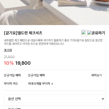
[겉기모]엘드런 체크셔츠
내추럴한 체크 패턴으로 데일리룩에 여기저기 활용하기 좋은 ITEM겉기모 원단으로 포근한
무드를 내어주고 넉넉한 핏으로 편안하게 착용된답니다
개 리뷰
21,900
10%
19,800
신규가입 혜택
신규가입 혜택
혜택보기
무이자 카드
최대 6개월 무이자