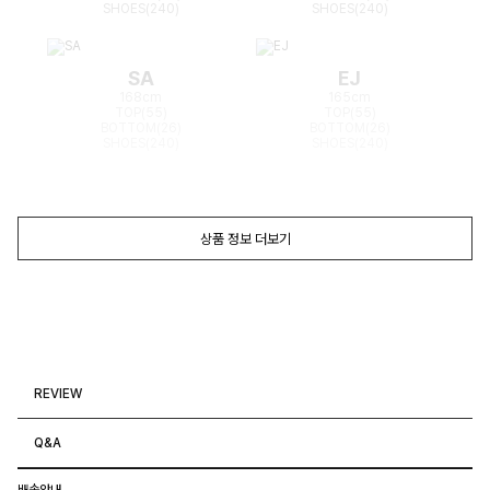
SHOES(240)
SHOES(240)
SA
EJ
168cm
165cm
TOP(55)
TOP(55)
BOTTOM(26)
BOTTOM(26)
SHOES(240)
SHOES(240)
상품 정보 더보기
REVIEW
Q&A
배송안내