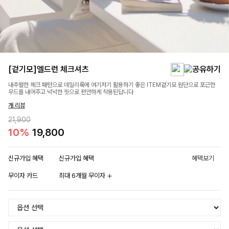
[겉기모]엘드런 체크셔츠
내추럴한 체크 패턴으로 데일리룩에 여기저기 활용하기 좋은 ITEM겉기모 원단으로 포근한
무드를 내어주고 넉넉한 핏으로 편안하게 착용된답니다
개 리뷰
21,900
10%
19,800
신규가입 혜택
신규가입 혜택
혜택보기
무이자 카드
최대 6개월 무이자