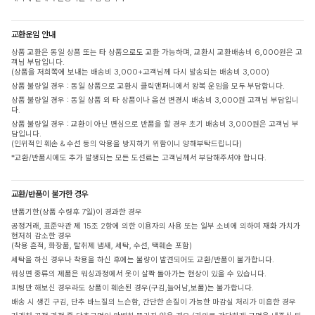
교환운임 안내
상품 교환은 동일 상품 또는 타 상품으로도 교환 가능하며, 교환시 교환배송비 6,000원은 고
객님 부담입니다.
(상품을 저희쪽에 보내는 배송비 3,000+고객님께 다시 발송되는 배송비 3,000)
상품 불량일 경우 : 동일 상품으로 교환시 클릭앤퍼니에서 왕복 운임을 모두 부담합니다.
상품 불량일 경우 : 동일 상품 외 타 상품이나 옵션 변경시 배송비 3,000원 고객님 부담입니
다.
상품 불량일 경우 : 교환이 아닌 변심으로 반품을 할 경우 초기 배송비 3,000원은 고객님 부
담입니다.
(인위적인 훼손 & 수선 등의 악용을 방지하기 위함이니 양해부탁드립니다)
*교환/반품시에도 추가 발생되는 모든 도선료는 고객님께서 부담해주셔야 합니다.
교환/반품이 불가한 경우
반품기한(상품 수령후 7일)이 경과한 경우
공정거래, 표준약관 제 15조 2항에 의한 이용자의 사용 또는 일부 소비에 의하여 재화 가치가
현저히 감소한 경우
(착용 흔적, 화장품, 탈취제 냄새, 세탁, 수선, 택훼손 포함)
세탁을 하신 경우나 착용을 하신 후에는 불량이 발견되어도 교환/반품이 불가합니다.
워싱면 종류의 제품은 워싱과정에서 옷이 살짝 돌아가는 현상이 있을 수 있습니다.
피팅만 해보신 경우라도 상품이 훼손된 경우(구김,늘어남,보풀)는 불가합니다.
배송 시 생긴 구김, 단추 바느질의 느슨함, 간단한 손질이 가능한 마감실 처리가 미흡한 경우