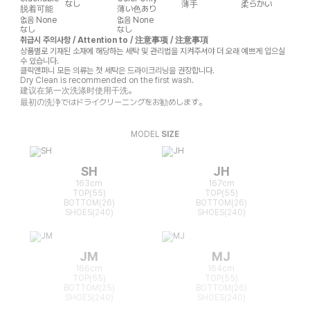
なし
薄手
柔らかい
脱着可能
薄い色あり
없음
None
없음
None
なし
なし
취급시 주의사항 / Attention to / 注意事项 / 注意事項
상품별로 기재된 소재에 해당하는 세탁 및 관리법을 지켜주셔야 더 오래 예쁘게 입으실
수 있습니다.
클릭앤퍼니 모든 의류는 첫 세탁은 드라이크리닝을 권장합니다.
Dry Clean is recommended on the first wash.
建议在第一次洗涤时使用干洗。
最初の洗浄ではドライクリーニングをお勧めします。
MODEL
SIZE
SH
JH
163cm
167cm
TOP(55)
TOP(55)
BOTTOM(26)
BOTTOM(26)
SHOES(240)
SHOES(240)
JM
MJ
166cm
164cm
TOP(55)
TOP(55)
BOTTOM(25)
BOTTOM(26)
SHOES(240)
SHOES(240)