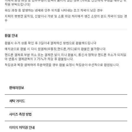
거래처 공정 과정 중 단추구멍이 완벽히 뚫리지 않은 경우 (가위로 간단하게 구멍을 내주신 뒤
착용 부탁드립니다)
워싱 과정 중 발생하는 냄새와 단추 위치를 나타내는 초크 자국이 남은 경우
지퍼의 뻣뻣한 움직임, 신발이나 가방 및 소품 마감 처리에서 생긴 소량의 본드 자국이 있는 경
우
환불 안내
환불시 수거 상품 확인 후 3일이내 결제하신 방법으로 환불해드립니다
예치금으로 환불 시 다시 원결제(무통장,핸드폰,카드)로의 환불은 불가합니다.
핸드폰 결제후 부분 취소 또는 결제한 달이 지나 환불시, 통신사 정책상 핸드폰 취소가 되지않
아 반품시 결제금액의 3.75%가 차감 후 환불됩니다.
적립금과 복합 결제하여 주문하였을 경우 환불 요청시 적립금이 우선적으로 환원됩니다.
판매자정보
세탁 가이드
사이즈 측정 방법
이미지 저작권 안내