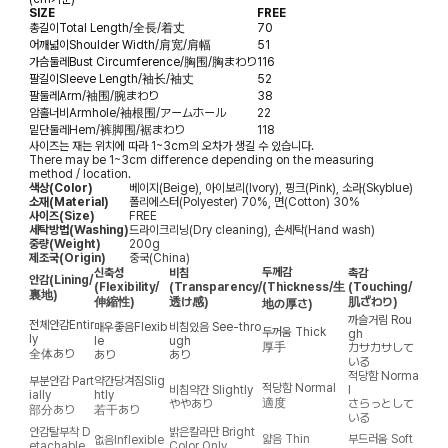
SIZE
FREE
총길이
Total Length/全長/着丈
70
어깨넓이
Shoulder Width/肩宽/肩幅
51
가슴둘레
Bust Circumference/胸围/胸まわり
116
팔길이
Sleeve Length/袖长/袖丈
52
팔둘레
Arm/袖围/腕まわり
38
암홀너비
Armhole/袖根围/アームホール
22
밑단둘레
Hem/裤脚围/裾まわり
118
사이즈는 재는 위치에 따라 1~3cm의 오차가 생길 수 있습니다.
There may be 1~3cm difference depending on the measuring
method / location.
색상(Color)
베이지(Beige), 아이보리(Ivory), 핑크(Pink), 소라(Skyblue)
소재(Material)
폴리에스터(Polyester) 70%, 면(Cotton) 30%
사이즈(Size)
FREE
세탁방법(Washing)
드라이크리닝(Dry cleaning), 손세탁(Hand wash)
중량(Weight)
200g
제조국(Origin)
중국(China)
두께감
신축성
비침
촉감
안감
(Lining/
(Flexibility/
(Transparency/
(Thickness/生
(Touching/
裏地)
伸縮性)
透け感)
肌ざわり)
地の厚さ)
까슬거림
Rou
전체안감
Entir
매우좋음
Flexib
비침있음
See-thro
두꺼움
Thick
gh
ly
le
ugh
厚手
カサカサして
全体あり
あり
あり
いる
적당함
Norma
부분안감
Part
약간당겨짐
Slig
적당함
Normal
비침약간
Slightly
l
ially
htly
適度
ややあり
さらっとして
部分あり
若干あり
いる
안감탈부착
D
밝은칼라만
Bright
얇음
Thin
부드러움
Soft
없음
Inflexible
etachable
Color Only