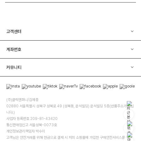
고객센터
계좌번호
커뮤니티
(주)클릭앤퍼니/김예중
02880 서울특별시 성북구 성북로 49 (성북동, 운석빌딩) 운석빌딩 5층(반품주소가 아닙
니다.)
사업자 등록번호 209-81-43420
통신판매업신고 서울성북-0073호
개인정보관리책임자 박수미
고객님은 안전거래를 위해 현금으로 결제 시 저희 소핑몰에 가입한 구매안전서비스를 이용