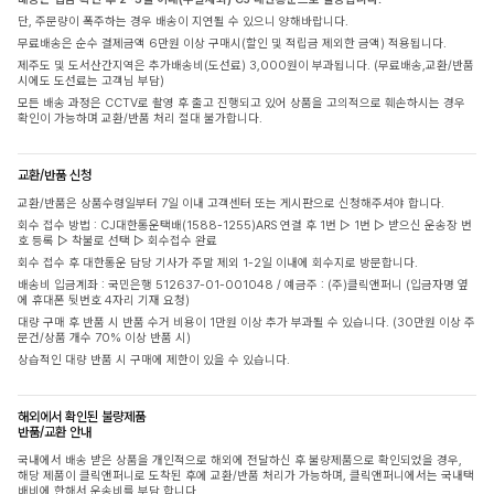
단, 주문량이 폭주하는 경우 배송이 지연될 수 있으니 양해바랍니다.
무료배송은 순수 결제금액 6만원 이상 구매시(할인 및 적립금 제외한 금액) 적용됩니다.
제주도 및 도서산간지역은 추가배송비(도선료) 3,000원이 부과됩니다. (무료배송,교환/반품
시에도 도선료는 고객님 부담)
모든 배송 과정은 CCTV로 촬영 후 출고 진행되고 있어 상품을 고의적으로 훼손하시는 경우
확인이 가능하며 교환/반품 처리 절대 불가합니다.
교환/반품 신청
교환/반품은 상품수령일부터 7일 이내 고객센터 또는 게시판으로 신청해주셔야 합니다.
회수 접수 방법 : CJ대한통운택배(1588-1255)ARS 연결 후 1번 ▷ 1번 ▷ 받으신 운송장 번
호 등록 ▷ 착불로 선택 ▷ 회수접수 완료
회수 접수 후 대한통운 담당 기사가 주말 제외 1-2일 이내에 회수지로 방문합니다.
배송비 입금계좌 : 국민은행 512637-01-001048 / 예금주 : (주)클릭앤퍼니 (입금자명 옆
에 휴대폰 뒷번호 4자리 기재 요청)
대량 구매 후 반품 시 반품 수거 비용이 1만원 이상 추가 부과될 수 있습니다. (30만원 이상 주
문건/상품 개수 70% 이상 반품 시)
상습적인 대량 반품 시 구매에 제한이 있을 수 있습니다.
해외에서 확인된 불량제품
반품/교환 안내
국내에서 배송 받은 상품을 개인적으로 해외에 전달하신 후 불량제품으로 확인되었을 경우,
해당 제품이 클릭앤퍼니로 도착된 후에 교환/반품 처리가 가능하며, 클릭앤퍼니에서는 국내택
배비에 한해서 운송비를 부담 합니다