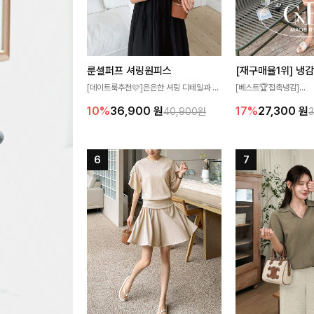
룬셀퍼프 셔링원피스
[데이트룩추천🩷]은은한 셔링 디테일과 퍼
[베스트🏆접촉냉감]
프 소매가 어우러져 사랑스러운 무드를 완
여름에도 무더위 걱정할 
10%
36,900
원
17%
27,300
원
40,900원
성해주는 원피스🤍 허리 스모크 밴딩이 슬
고 가벼운 소재감으로 
림한 실루엣을 연출해주며, 자연스럽게 퍼
즐기실 수 있는 니트랍니
지는 플레어 라인으로 여성스럽고 편안하게
즐기기 좋아요