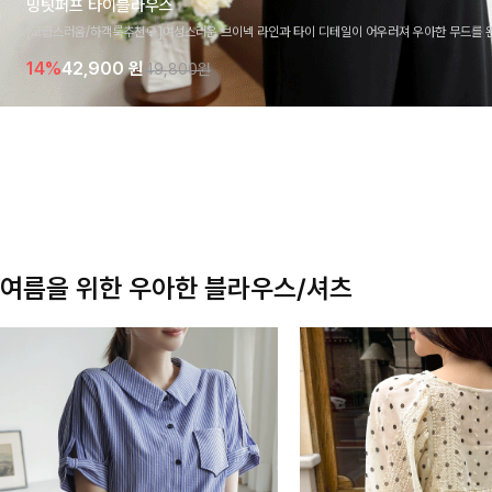
밍팃퍼프 타이블라우스
[고급스러움/하객룩추천💎]여성스러운 브이넥 라인과 타이 디테일이 어우러져 우아한 무드를 
라우스 🤍 여유로운 7부 소매로 편안하게 착용되며 데일리룩부터 출근룩, 하객룩까지 세련된
14%
42,900
원
49,800원
기 좋은 아이템이에요
여름을 위한 우아한 블라우스/셔츠