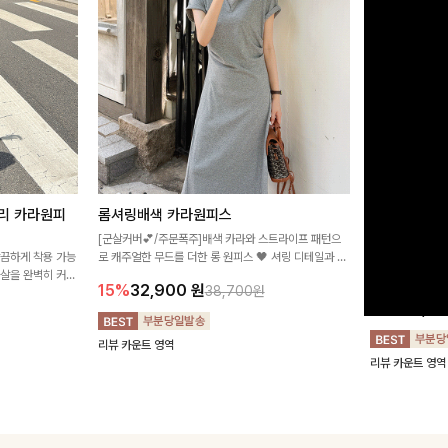
리 카라원피
롬셔링배색 카라원피스
[비율만점/
스
[군살커버💕/주문폭주]배색 카라와 스트라이프 패턴으
깔끔하게 착용 가능
로 캐주얼한 무드를 더한 롱 원피스 🖤 셔링 디테일과 쫀
고급스러운 플라
군살을 완벽히 커버
쫀한 스판 소재로 편안하면서도 여성스럽게 연출돼요
서 세련된 분위기
15%
32,900
원
38,700원
림하게 핏을 조절
12%
32,4
리뷰 카운트 영역
리뷰 카운트 영역