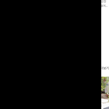
증👍]누구나 갖고 싶어할 슬랙스:)베이
[바스락소재💙/8부기장]사이드 버튼 디테일이 은은한
로 이쁜 핏 연출은 물론,쫀쫀한 스판끼
포인트가 되어주는 와이드 팬츠입니다. 여유롭게 떨어지
하게!
는 실루엣과 가볍게 바스락거리는 소재감으로 시원하고
00
원
14%
42,900
원
37,300원
49,800원
편안하게 즐기기 좋은 아이템-
리뷰 카운트 영역
더보기