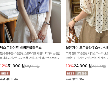
댕스트라이프 백버튼블라우스
율븐자수 도트블라우스+나시S
[활용도좋은✨]은은한 스트라이프 패턴이 더해져 심플한
[아방한핏🤍]은은한 레이스 자수와 도
코디에도 세련된 포인트를 더해드리며 깔끔한 스트라이
스러운 감성 가득 담았으며 나시 세트 
프 디테일로 유행 없이 오래 함께하기 좋은 블라우스예요
정없이 손쉽게 코디 가능한 블라우스에요
12%
51,900
원
10%
24,900
원
58,900원
27,600원
리뷰 카운트 영역
리뷰 카운트 영역