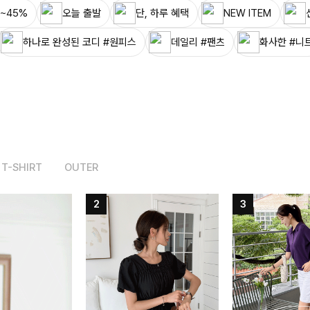
~45%
오늘 출발
단, 하루 혜택
NEW ITEM
하나로 완성된 코디 #원피스
데일리 #팬츠
화사한 #니
T-SHIRT
OUTER