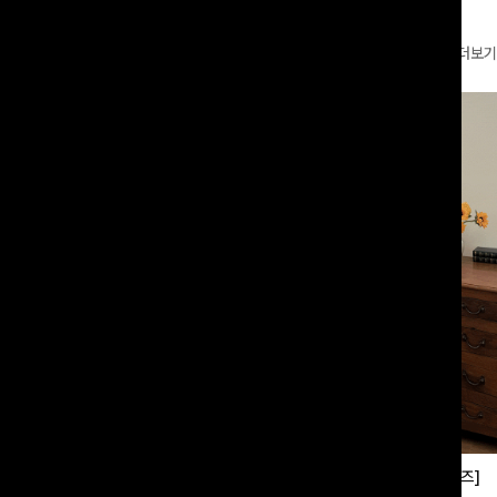
더보기
부츠컷슬랙스[S,M,L사이즈]
쿨링버튼 8부와이드팬츠[FREE,L사이즈]