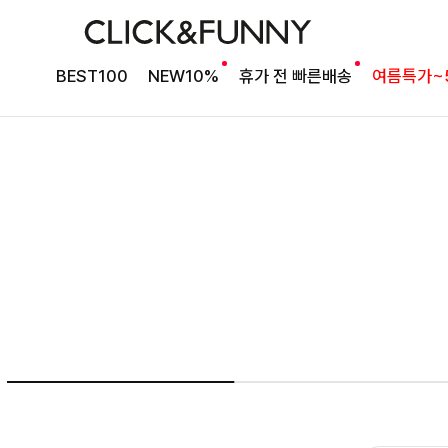
여름의 끝을 완성할
BEST100
NEW10%
휴가 전 빠른배송
여름특가~
감각적인 원피스
셀퍼프 셔링원피스