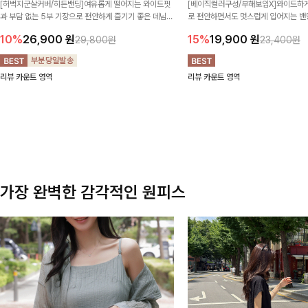
[허벅지군살커버/히든밴딩]여유롭게 떨어지는 와이드핏
[베이직컬러구성/부해보임X]와이드하게
과 부담 없는 5부 기장으로 편안하게 즐기기 좋은 데님
로 편안하면서도 멋스럽게 입어지는 밴딩
팬츠 ✨ 빈티지한 워싱감이 더해져 캐주얼하면서도 트렌
한 포켓 디테일 더해져 데일리룩부터 
10%
26,900
원
15%
19,900
원
29,800원
23,400원
디한 무드로 연출
높게 즐겨지는 아이템!
리뷰 카운트 영역
리뷰 카운트 영역
가장 완벽한 감각적인 원피스