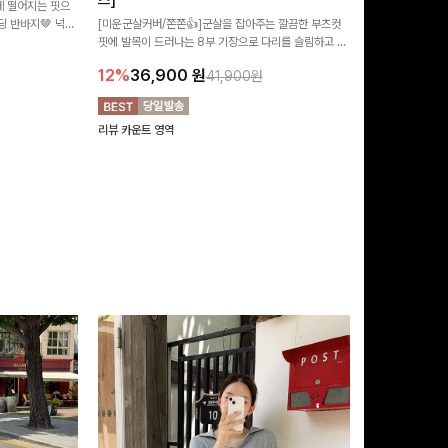
즈]
 떨어지는 핏으
[MADE/후기인
 반바지🤎 넉넉
[미운군살커버/쫀쫀👍]군살을 잡아주는 깔끔한 부츠컷
직하지만 부츠컷으
여행룩까지 활용도
핏에 발목이 드러나는 8부 기장으로 다리를 슬림하고 길
로 하루종일 편안
20%
29,9
어보이게 만들어주며 생지 소재로 멋을 더한 데님팬츠에
12%
36,900
원
41,900원
요~!
리뷰 카운트 영역
리뷰 카운트 영역