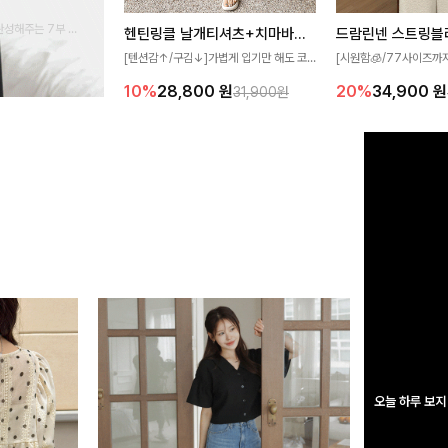
완성해주는 7부 블
헨틴링클 날개티셔츠+치마바지SET
드람린넨 스트링블
 스타일링을 연출하
[텐션감↑/구김↓]가볍게 입기만 해도 코
[시원함🧊/77사이즈까
디가 완성되는 세트 아이템으로, 자연스럽
한 텍스처가 돋보이는 블
10%
28,800
원
20%
34,900
원
31,900원
게 퍼지는 프릴 날개 소매가 우아한 포인트
없는 슬릿 카라 디자인이
를 더해드립니다💕 잔잔한 링클 텍스처 소
원하게 연출해드립니다 
재와 편안한 허리밴딩으로 하루 종일 산뜻
하고 쾌적하게 즐겨보세요!
오늘 하루 보지