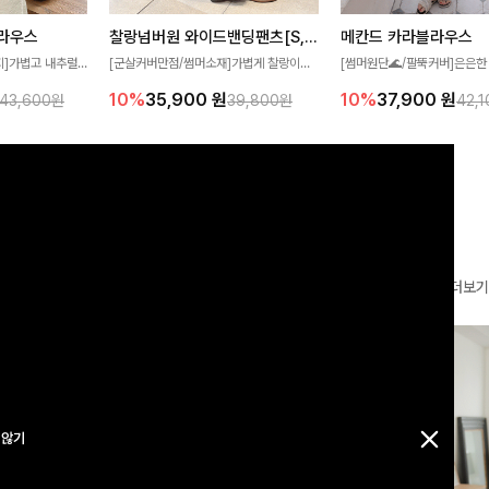
찰랑넘버원 와이드밴딩팬츠[S,M,L사이즈]
메칸드 카라블라우스
라우스
[군살커버만점/썸머소재]가볍게 찰랑이는
[썸머원단🌊/팔뚝커버]은은한
지]가볍고 내추럴
원단과 여유로운 와이드 핏으로 하루 종일
와 여유로운 실루엣이 만나 
라우스로, 답답함
10%
35,900
원
10%
37,900
원
39,800원
42,
43,600원
편안하게 착용하실 수 있는 팬츠입니다 🖤
세련된 무드를 연출해주는 블
 얼굴선을 더욱 시
✨ 허리 전체 밴딩과 스트링 디테일로 안정
리룩부터 출근룩까지 다양하게
🌿
감 있는 착용감을 더해드려요!
은 베이직한 디자인!
더보기
 않기