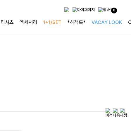
0
특별한 날을 빛내는
티셔츠
액세서리
1+1/SET
*하객룩*
VACAY LOOK
하객룩의 정석
로즐리본 러플블라우스