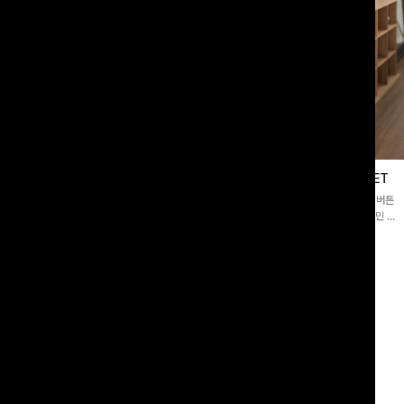
블라우스
제딧레이어드 블라우스+플레어팬츠SET
스퀘어넥]입체감 있는 링클 엠보 텍스
[완성도높은💗]레이어드한 듯 자연스러운 나시와 버튼
라우스- 여유로운 실루엣과 물결 짜임
원피스가 함께 구성된 세트 아이템입니다. 코디 고민 없
더해져 편안하면서도 여성스러운 무드를
이 한 벌만으로도 내추럴하면서 여성스러운 썸머룩 완성!
00
원
12%
43,900
원
34,800원
49,800원
리뷰 카운트 영역