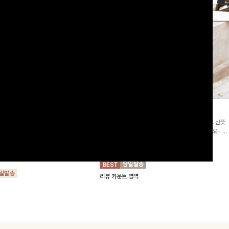
2차리오더]뮨스트링 플라워원피
딘젤퍼프 스트라이프원피스
[청순무드/체형커버]꾸안꾸 무드의 정석🤍 가볍고 산뜻
워 패턴과 랩 디자인으로 여성스러우면
한 착용감으로 여름 내내 손이 자주 가는 원피스예요- 은
를 더해주며 스트링이 내장되어있어 슬
은한 스트라이프 패턴과 여유로운 핏이 만나 편안함은 물
10%
64,900
원
72,100원
할 수 있어요🤍
론, 고급스러운 분위기까지 더해드립니다
00
원
36,800원
리뷰 카운트 영역