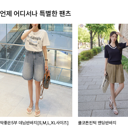
언제 어디서나 특별한 팬츠
딱좋은5부 데님반바지[S,M,L,XL사이즈]
쿨코튼핀턱 밴딩반바지