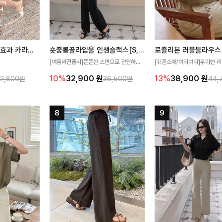
[재구매율1위] 냉감효과 카라니트
숏중롱골라입을 인생슬랙스[S,M,L,XL사이즈]
로즐리본 러플블라우스
[여름버전출시]쫀쫀한 스판으로 편안하게
[쉬폰소재/여리여리]우아한 리
필요가 없어요!얇
착용되어 누구나 입기 좋은 데일리 슬랙스!
연스럽게 흐르는 러플 디테일
10%
32,900
원
13%
38,900
원
32,800원
36,500원
44,
여름에도 시원하게
숏·기본·롱 기장과 와이드·부츠컷 핏까지 취
분위기를 더해주는 블라우스 
다
향에 맞게 선택할 수 있어 더욱 만족스러워
한 소재감과 여유롭게 떨어지
요
얼굴까지 화사해 보이며 세련
좋아요