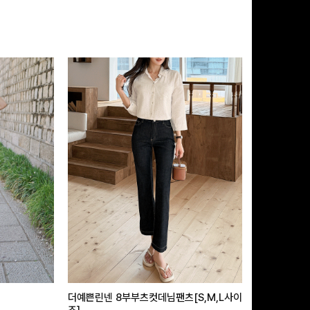
더예쁜린넨 8부부츠컷데님팬츠[S,M,L사이
급속쿨링효과 