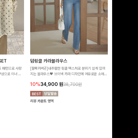
ET
덤링클 카라블라우스
비반드 링클
트 패턴으로 사랑
[팔뚝커버✌]내추럴한 링클 텍스처로 분위기 있게 입어
[구김걱정없는✨/
구성으로 이너 걱
지는 블라우스🖤 브이넥 카라 디자인에 여유로운 소매핏
처가 돋보이는 블
:)
더해져 여리하면서도 시원한 무드로 즐기기 좋아요-
소매 디테일이 
10%
34,900
원
17%
28,9
38,700원
연출해드려요!
리뷰 카운트 영역
리뷰 카운트 영역