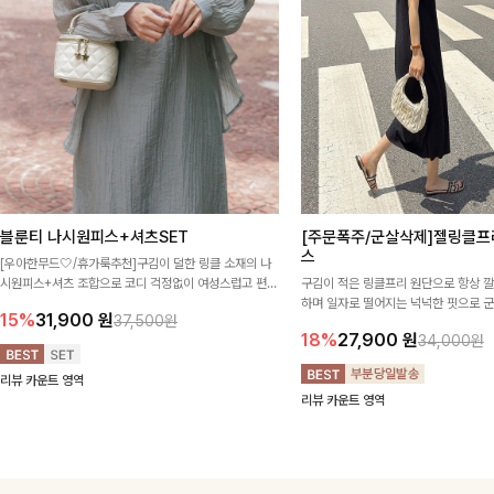
블룬티 나시원피스+셔츠SET
[주문폭주/군살삭제]젤링클프
스
[우아한무드🤍/휴가룩추천]구김이 덜한 링클 소재의 나
시원피스+셔츠 조합으로 코디 걱정없이 여성스럽고 편안
구김이 적은 링클프리 원단으로 항상 
하게 즐길 수 있는 아이템이에요:)
하며 일자로 떨어지는 넉넉한 핏으로 
15%
31,900
원
37,500원
해주는 원피스에요🖤
18%
27,900
원
34,000원
리뷰 카운트 영역
리뷰 카운트 영역