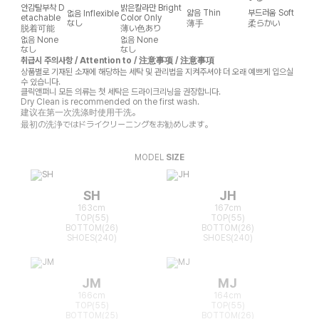
안감탈부착
D
밝은칼라만
Bright
얇음
Thin
부드러움
Soft
없음
Inflexible
etachable
Color Only
なし
薄手
柔らかい
脱着可能
薄い色あり
없음
None
없음
None
なし
なし
취급시 주의사항 / Attention to / 注意事项 / 注意事項
상품별로 기재된 소재에 해당하는 세탁 및 관리법을 지켜주셔야 더 오래 예쁘게 입으실
수 있습니다.
클릭앤퍼니 모든 의류는 첫 세탁은 드라이크리닝을 권장합니다.
Dry Clean is recommended on the first wash.
建议在第一次洗涤时使用干洗。
最初の洗浄ではドライクリーニングをお勧めします。
MODEL
SIZE
SH
JH
163cm
167cm
TOP(55)
TOP(55)
BOTTOM(26)
BOTTOM(26)
SHOES(240)
SHOES(240)
JM
MJ
166cm
164cm
TOP(55)
TOP(55)
BOTTOM(25)
BOTTOM(26)