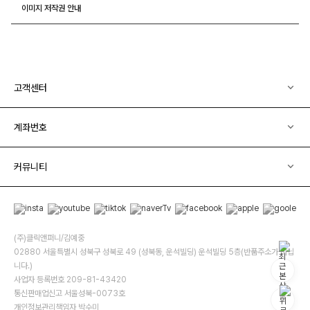
이미지 저작권 안내
고객센터
계좌번호
커뮤니티
(주)클릭앤퍼니/김예중
02880 서울특별시 성북구 성북로 49 (성북동, 운석빌딩) 운석빌딩 5층(반품주소가 아닙
니다.)
사업자 등록번호 209-81-43420
통신판매업신고 서울성북-0073호
개인정보관리책임자 박수미