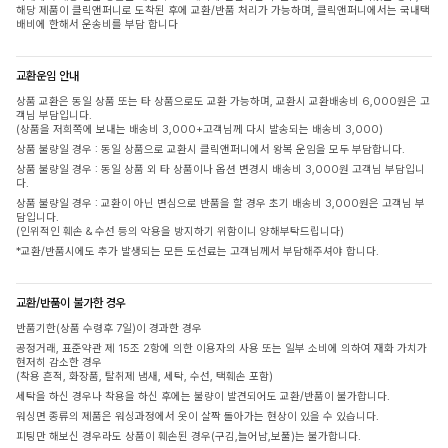
해당 제품이 클릭앤퍼니로 도착된 후에 교환/반품 처리가 가능하며, 클릭앤퍼니에서는 국내택
배비에 한해서 운송비를 부담 합니다
교환운임 안내
상품 교환은 동일 상품 또는 타 상품으로도 교환 가능하며, 교환시 교환배송비 6,000원은 고
객님 부담입니다.
(상품을 저희쪽에 보내는 배송비 3,000+고객님께 다시 발송되는 배송비 3,000)
상품 불량일 경우 : 동일 상품으로 교환시 클릭앤퍼니에서 왕복 운임을 모두 부담합니다.
상품 불량일 경우 : 동일 상품 외 타 상품이나 옵션 변경시 배송비 3,000원 고객님 부담입니
다.
상품 불량일 경우 : 교환이 아닌 변심으로 반품을 할 경우 초기 배송비 3,000원은 고객님 부
담입니다.
(인위적인 훼손 & 수선 등의 악용을 방지하기 위함이니 양해부탁드립니다)
*교환/반품시에도 추가 발생되는 모든 도선료는 고객님께서 부담해주셔야 합니다.
교환/반품이 불가한 경우
반품기한(상품 수령후 7일)이 경과한 경우
공정거래, 표준약관 제 15조 2항에 의한 이용자의 사용 또는 일부 소비에 의하여 재화 가치가
현저히 감소한 경우
(착용 흔적, 화장품, 탈취제 냄새, 세탁, 수선, 택훼손 포함)
세탁을 하신 경우나 착용을 하신 후에는 불량이 발견되어도 교환/반품이 불가합니다.
워싱면 종류의 제품은 워싱과정에서 옷이 살짝 돌아가는 현상이 있을 수 있습니다.
피팅만 해보신 경우라도 상품이 훼손된 경우(구김,늘어남,보풀)는 불가합니다.