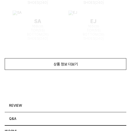
SHOES(240)
SHOES(240)
SA
EJ
168cm
165cm
TOP(55)
TOP(55)
BOTTOM(26)
BOTTOM(26)
SHOES(240)
SHOES(240)
상품 정보 더보기
REVIEW
Q&A