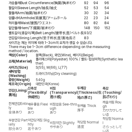
가슴둘레
Bust Circumference/胸圍/胸まわり
92
94
96
팔길이
Sleeve Length/袖長/袖丈
52
53
54
팔둘레
Arm/袖圍/袖まわり
30
32
34
암홀너비
Armhole/肩腋寬/アームホール
22
23
24
허리둘레
Waist/腰围/ウエスト
80
82
84
밑단둘레
Hem/下擺圍/裾まわり
148
150
152
벨트길이(총길이/폭)
Belt Length/腰带长度/ベルト長
93/2
안감길이
lining Length/里子料长度/裏地長さ
83
사이즈는 재는 위치에 따라 1~3cm의 오차가 생길 수 있습니다.
There may be 1~3cm difference depending on the measuring
method / location.
색상(Color)
블랙(Black), 와인(Wine), 베이지(Beige)
폴리에스터(Polyester) 100% / 벨트-합성피혁(Synthetic lea
소재(Material)
ther)
사이즈(Size)
S(55), M(66), L(77)
세탁방법
드라이크리닝(Dry cleaning)
(Washing)
중량(Weight)
540g
제조국(Origin)
대한민국(Korea)
두께감
신축성
비침
촉감
안감
(Lining/
(Flexibility/
(Transparency/
(Thickness/生
(Touching/
裏地)
伸縮性)
透け感)
肌ざわり)
地の厚さ)
까슬거림
Rou
전체안감
Entir
매우좋음
Flexi
비침있음
See-thro
두꺼움
Thick
gh
ly
ble
ugh
厚手
カサカサして
全体あり
あり
あり
いる
적당함
Norma
부분안감
Part
약간당겨짐
Slig
적당함
Normal
비침약간
Slightly
l
ially
htly
適度
ややあり
さらっとして
部分あり
若干あり
いる