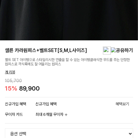
샐른 카라원피스+벨트SET[S,M,L사이즈]
벨트 SET 아이템으로 스타일리시한 연출을 할 수 있는 아이템클래식한 무드를 주는 단정한
원피스로 격식룩에도 잘 어울리는 원피스
개 리뷰
105,700
15%
89,900
신규가입 혜택
신규가입 혜택
혜택보기
무이자 카드
최대 6개월 무이자