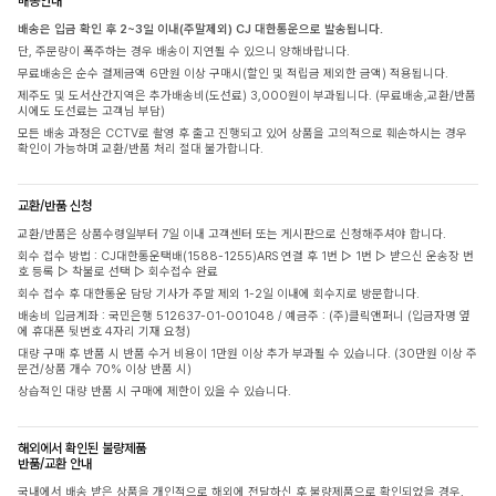
배송안내
배송은 입금 확인 후 2~3일 이내(주말제외) CJ 대한통운으로 발송됩니다.
단, 주문량이 폭주하는 경우 배송이 지연될 수 있으니 양해바랍니다.
무료배송은 순수 결제금액 6만원 이상 구매시(할인 및 적립금 제외한 금액) 적용됩니다.
제주도 및 도서산간지역은 추가배송비(도선료) 3,000원이 부과됩니다. (무료배송,교환/반품
시에도 도선료는 고객님 부담)
모든 배송 과정은 CCTV로 촬영 후 출고 진행되고 있어 상품을 고의적으로 훼손하시는 경우
확인이 가능하며 교환/반품 처리 절대 불가합니다.
교환/반품 신청
교환/반품은 상품수령일부터 7일 이내 고객센터 또는 게시판으로 신청해주셔야 합니다.
회수 접수 방법 : CJ대한통운택배(1588-1255)ARS 연결 후 1번 ▷ 1번 ▷ 받으신 운송장 번
호 등록 ▷ 착불로 선택 ▷ 회수접수 완료
회수 접수 후 대한통운 담당 기사가 주말 제외 1-2일 이내에 회수지로 방문합니다.
배송비 입금계좌 : 국민은행 512637-01-001048 / 예금주 : (주)클릭앤퍼니 (입금자명 옆
에 휴대폰 뒷번호 4자리 기재 요청)
대량 구매 후 반품 시 반품 수거 비용이 1만원 이상 추가 부과될 수 있습니다. (30만원 이상 주
문건/상품 개수 70% 이상 반품 시)
상습적인 대량 반품 시 구매에 제한이 있을 수 있습니다.
해외에서 확인된 불량제품
반품/교환 안내
국내에서 배송 받은 상품을 개인적으로 해외에 전달하신 후 불량제품으로 확인되었을 경우,