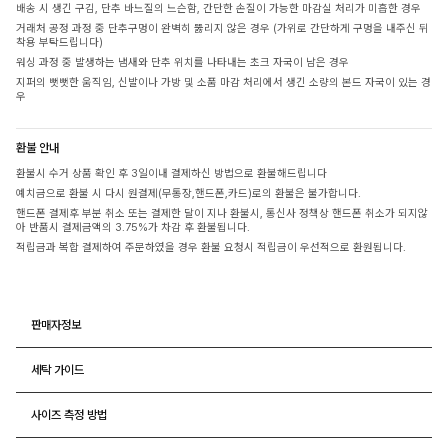
배송 시 생긴 구김, 단추 바느질의 느슨함, 간단한 손질이 가능한 마감실 처리가 미흡한 경우
거래처 공정 과정 중 단추구멍이 완벽히 뚫리지 않은 경우 (가위로 간단하게 구멍을 내주신 뒤
착용 부탁드립니다)
워싱 과정 중 발생하는 냄새와 단추 위치를 나타내는 초크 자국이 남은 경우
지퍼의 뻣뻣한 움직임, 신발이나 가방 및 소품 마감 처리에서 생긴 소량의 본드 자국이 있는 경
우
환불 안내
환불시 수거 상품 확인 후 3일이내 결제하신 방법으로 환불해드립니다
예치금으로 환불 시 다시 원결제(무통장,핸드폰,카드)로의 환불은 불가합니다.
핸드폰 결제후 부분 취소 또는 결제한 달이 지나 환불시, 통신사 정책상 핸드폰 취소가 되지않
아 반품시 결제금액의 3.75%가 차감 후 환불됩니다.
적립금과 복합 결제하여 주문하였을 경우 환불 요청시 적립금이 우선적으로 환원됩니다.
판매자정보
세탁 가이드
사이즈 측정 방법