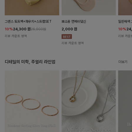
뽀소옹 면메쉬덧신
그렌스 토트백+파우치+스트랩SET
밀핀배색 
2,000
원
10%
24,300
원
10%
24
26,900원
리뷰 카운트 영역
리뷰 카운
리뷰 카운트 영역
디테일의 미학, 주얼리 라인업
더보기