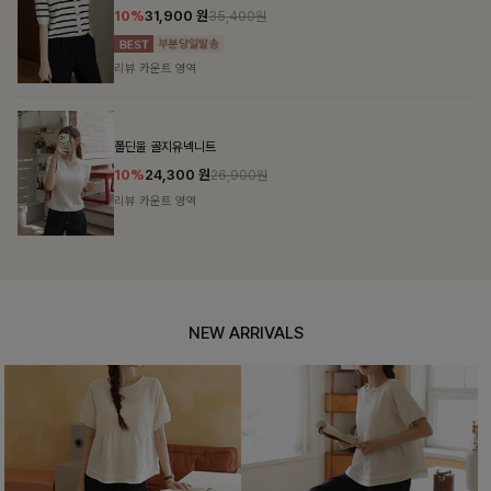
10%
31,900
원
35,400원
리뷰 카운트 영역
폴딘울 골지유넥니트
10%
24,300
원
26,900원
리뷰 카운트 영역
NEW ARRIVALS