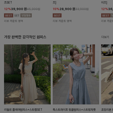
츠SET
즈]
이즈]
12%
39,900
원
15%
28,900
원
12%
36
45,300원
33,900원
리뷰 카운트 영역
리뷰 카운트 영역
리뷰 카운
가장 완벽한 감각적인 원피스
더보기
리월르 플레어원피스+스트랩SET
특스트라이프 링클원피스+스트링자켓
초밍리본 