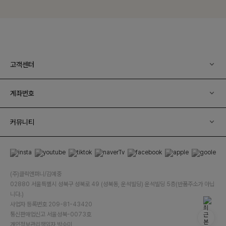
고객센터
계좌번호
커뮤니티
(주)클릭앤퍼니/김예중
02880 서울특별시 성북구 성북로 49 (성북동, 운석빌딩) 운석빌딩 5층(반품주소가 아닙
니다.)
사업자 등록번호 209-81-43420
통신판매업신고 서울성북-0073호
개인정보관리책임자 박수미