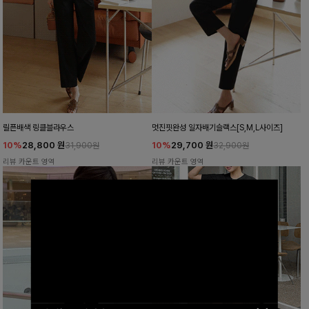
릴픈배색 링클블라우스
멋진핏완성 일자배기슬랙스[S,M,L사이즈]
10%
28,800
원
10%
29,700
원
31,900원
32,900원
리뷰 카운트 영역
리뷰 카운트 영역