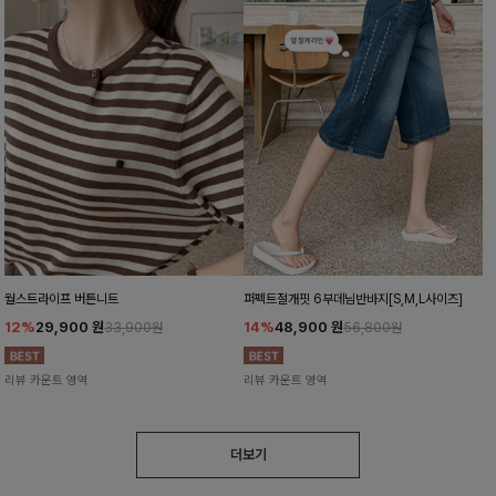
월스트라이프 버튼니트
퍼펙트절개핏 6부데님반바지[S,M,L사이즈]
12%
29,900
원
14%
48,900
원
33,900원
56,800원
리뷰 카운트 영역
리뷰 카운트 영역
더보기