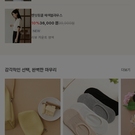
브쉘모달 프린팅티셔츠
10%
16,200
원
17,900원
리뷰 카운트 영역
감각적인 선택, 완벽한 마무리
더보기