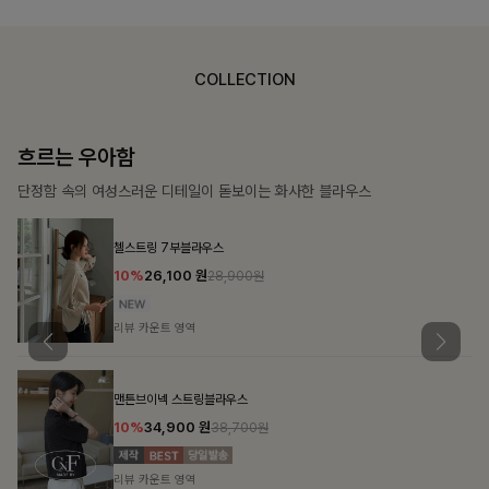
COLLECTION
가벼운 계절감
탄탄한 소재와 깔끔한 핏, 매일 손이 가는 데일리 티셔츠
몽즐라운드 베이직티셔츠
10%
15,300
원
16,900원
리뷰 카운트 영역
칠킷배색 프린팅맨투맨티
10%
20,700
원
22,900원
리뷰 카운트 영역