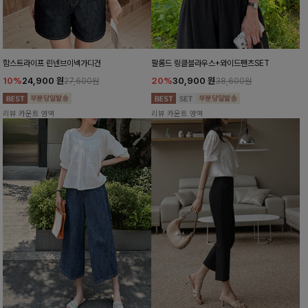
함스트라이프 린넨브이넥가디건
팔롬드 링클블라우스+와이드팬츠SET
10%
24,900
원
20%
30,900
원
27,600원
38,600원
리뷰 카운트 영역
리뷰 카운트 영역