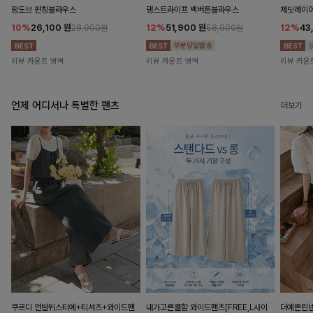
랑도브 펀칭블라우스
댕스트라이프 백버튼블라우스
제딧레이어
10%
26,100
원
12%
51,900
원
12%
43
28,900원
58,900원
리뷰 카운트 영역
리뷰 카운트 영역
리뷰 카운
언제 어디서나 특별한 팬츠
더보기
쿠르디 언발뷔스티에+티셔츠+와이드팬
내가고른쿨함 와이드팬츠[FREE,L사이
더예쁜린넨