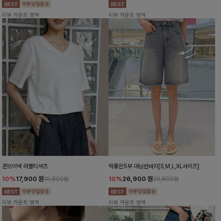
리뷰 카운트 영역
리뷰 카운트 영역
콘브이넥 라벨티셔츠
딱좋은5부 데님반바지[S,M,L,XL사이즈]
10%
17,900
원
10%
26,900
원
19,800원
29,800원
리뷰 카운트 영역
리뷰 카운트 영역