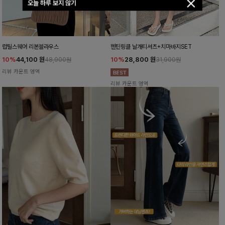
오늘 하루 보지 않기
럽틸스퀘어 리본블라우스
헨틴링클 날개티셔츠+치마바지SET
10%
44,100
원
10%
28,800
원
48,900원
31,900원
리뷰 카운트 영역
리뷰 카운트 영역