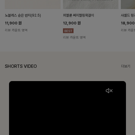
노블레스 순은 반지(92.5)
피엘룬 써지컬링목걸이
사셀드 링
11,900
원
12,900
원
18,90
리뷰 카운트 영역
리뷰 카운
리뷰 카운트 영역
SHORTS VIDEO
더보기