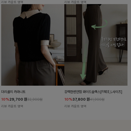
리뷰 카운트 영역
리뷰 카운트 영역
더리골지 카라니트
강력한편안함 와이드슬랙스[FREE,L사이즈]
10%
29,700
원
10%
37,800
원
32,900원
41,900원
리뷰 카운트 영역
리뷰 카운트 영역