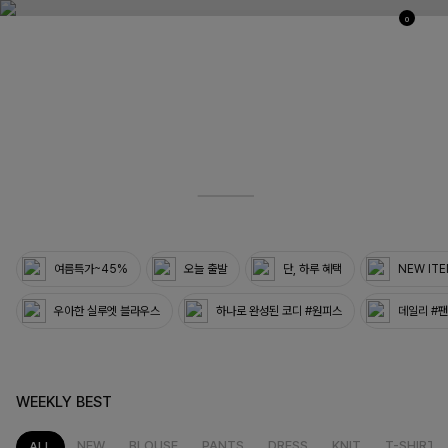
0
03
33
여름특가~45%
오늘 출발
단, 하루 혜택
NEW IT
우아한 실루엣 블라우스
하나로 완성된 코디 #원피스
데일리 #
WEEKLY BEST
NEW
BLOUSE
PANTS
DRESS
KNIT
T-SHIRT
ALL