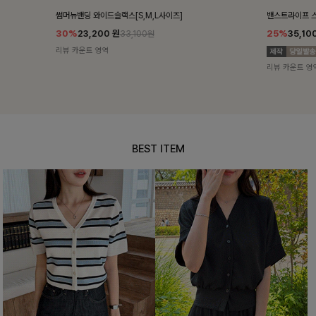
밴스트라이프 스트링원피스
쥬린레이스 카
25%
35,100
원
12%
34,90
46,800원
리뷰 카운트 영역
리뷰 카운트 영
BEST ITEM