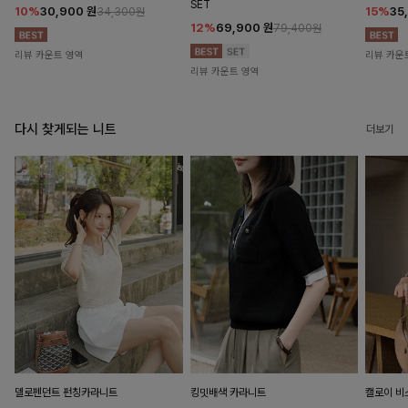
SET
10%
30,900
원
15%
35
34,300원
12%
69,900
원
79,400원
리뷰 카운트 영역
리뷰 카운
리뷰 카운트 영역
다시 찾게되는 니트
더보기
델로펜던트 펀칭카라니트
킹밋배색 카라니트
캘로이 비