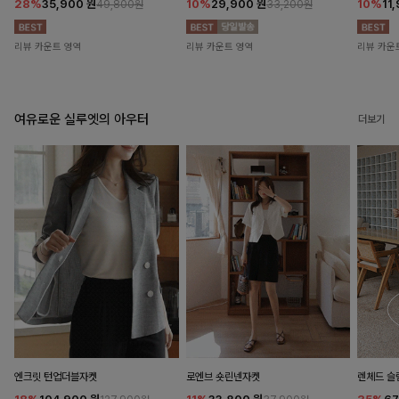
28%
35,900
원
10%
29,900
원
10%
11
49,800원
33,200원
리뷰 카운트 영역
리뷰 카운트 영역
리뷰 카운
여유로운 실루엣의 아우터
더보기
엔크릿 턴업더블자켓
로엔브 숏린넨자켓
렌체드 슬