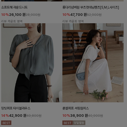
소프트해 라운드니트
롱다리넘버원 부츠컷데님팬츠[S,M,L사이즈]
10%
26,100
원
10%
47,700
원
28,900원
52,900원
리뷰 카운트 영역
리뷰 카운트 영역
밍팃퍼프 타이블라우스
룬셀퍼프 셔링원피스
14%
42,900
원
10%
36,900
원
49,800원
40,900원