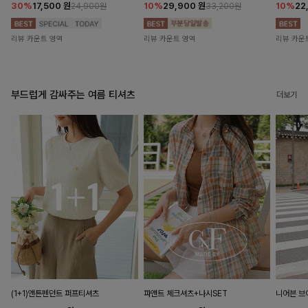
30%
17,500
원
10%
29,900
원
10%
22
24,900원
33,200원
리뷰 카운트 영역
리뷰 카운트 영역
리뷰 카운
부드럽게 감싸주는 여름 티셔츠
더보기
(1+1)앤튼펜던트 퍼프티셔츠
파앤트 체크셔츠+나시SET
니어븐 브