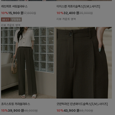
레킷퍼프 셔링블라우스
이지스판 카프리슬랙스[S,M,L사이즈]
10%
15,900
원
10%
32,400
원
17,600원
35,900원
리뷰 카운트 영역
리뷰 카운트 영역
초리스트링 카라블라우스
굿핀턱라인 린넨와이드슬랙스[S,M,L사이즈]
15%
39,900
원
10%
43,900
원
46,900원
48,700원