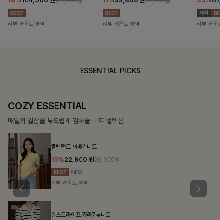
18%
104,900
원
11%
33,800
원
35%
67
127,900원
37,900원
리뷰 카운트 영역
리뷰 카운트 영역
리뷰 카운
ESSENTIAL PICKS
COZY ESSENTIAL
매일의 일상을 부드럽게 감싸줄 니트 컬렉션
켐펜던트 꽈배기니트
15%
22,900
원
26,900원
리뷰 카운트 영역
칠스트라이프 카라7부니트