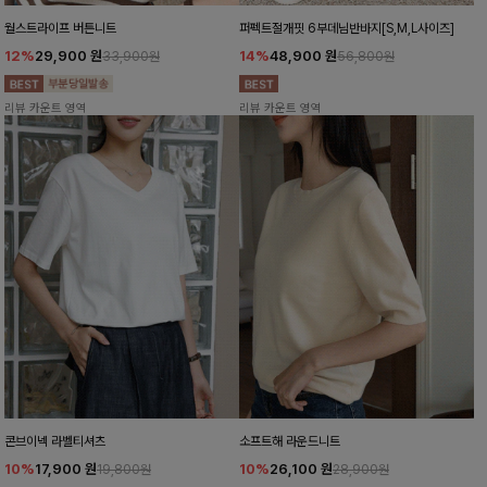
월스트라이프 버튼니트
퍼펙트절개핏 6부데님반바지[S,M,L사이즈]
12%
29,900
원
14%
48,900
원
33,900원
56,800원
리뷰 카운트 영역
리뷰 카운트 영역
콘브이넥 라벨티셔츠
소프트해 라운드니트
10%
17,900
원
10%
26,100
원
19,800원
28,900원