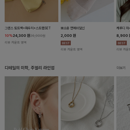
뽀소옹 면메쉬덧신
그렌스 토트백+파우치+스트랩SET
케루디 자
2,000
원
10%
24,300
원
8,900
26,900원
리뷰 카운트 영역
리뷰 카운트 영역
리뷰 카운
디테일의 미학, 주얼리 라인업
더보기