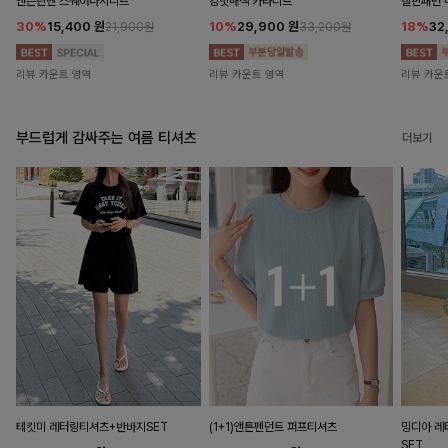
앤즌린넨 스퀘어나시니트
킹밋배색 카라니트
캘핀패턴 
30%
15,400
원
10%
29,900
원
18%
32
21,900원
33,200원
리뷰 카운트 영역
리뷰 카운트 영역
리뷰 카운
부드럽게 감싸주는 여름 티셔츠
더보기
테킷미 레터링티셔츠+반바지SET
(1+1)앤튼펜던트 퍼프티셔츠
밍디아 
SET