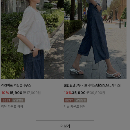
레킷퍼프 셔링블라우스
쿨한린넨8부 커브와이드팬츠[S,M,L사이즈]
10%
15,900
원
10%
35,900
원
17,600원
39,800원
리뷰 카운트 영역
리뷰 카운트 영역
더보기