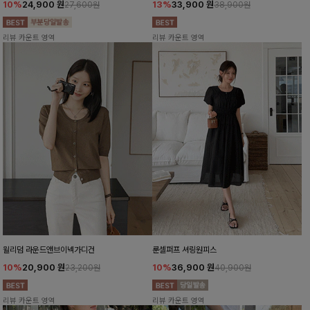
10%
24,900
원
13%
33,900
원
27,600원
38,900원
리뷰 카운트 영역
리뷰 카운트 영역
윌리덤 라운드앤브이넥가디건
룬셀퍼프 셔링원피스
10%
20,900
원
10%
36,900
원
23,200원
40,900원
리뷰 카운트 영역
리뷰 카운트 영역