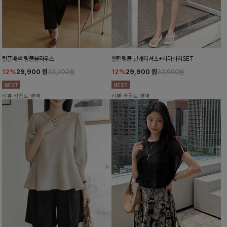
릴픈배색 링클블라우스
헨틴링클 날개티셔츠+치마바지SET
12%
29,900
원
12%
29,900
원
33,900원
33,900원
리뷰 카운트 영역
리뷰 카운트 영역