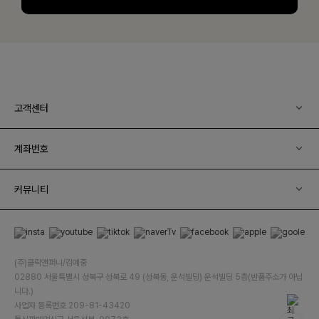
고객센터
계좌번호
커뮤니티
(주)클릭앤퍼니/김예중
02880 서울특별시 성북구 성북로 49 (성북동, 운석빌딩) 운석빌딩 5층(반품주소가 아닙
니다.)
사업자 등록번호 209-81-43420