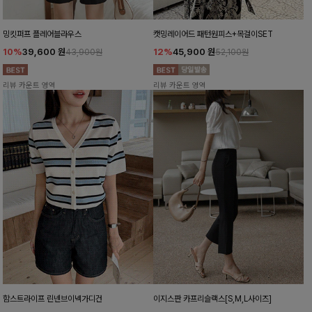
밍킷퍼프 플레어블라우스
캣밍레이어드 패턴원피스+목걸이SET
10%
39,600
원
12%
45,900
원
43,900원
52,100원
리뷰 카운트 영역
리뷰 카운트 영역
함스트라이프 린넨브이넥가디건
이지스판 카프리슬랙스[S,M,L사이즈]