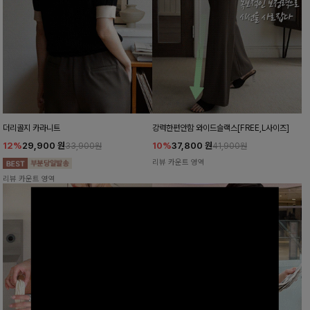
더리골지 카라니트
강력한편안함 와이드슬랙스[FREE,L사이즈]
12%
29,900
원
10%
37,800
원
33,900원
41,900원
리뷰 카운트 영역
리뷰 카운트 영역