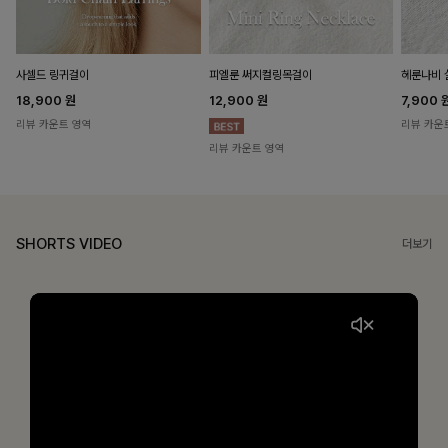
헤룬나비 
사셀드 링귀걸이
피엘룬 써지컬링목걸이
7,900
18,900
원
12,900
원
리뷰 카운
리뷰 카운트 영역
리뷰 카운트 영역
SHORTS VIDEO
더보기