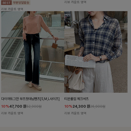
리뷰 카운트 영역
리뷰 카운트 영역
다이어트그만 부츠컷데님팬츠[S,M,L사이즈]
티븐롤업 체크셔츠
10%
47,700
원
10%
24,300
원
52,900원
26,900원
리뷰 카운트 영역
리뷰 카운트 영역