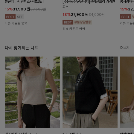
블룬티 나시원피스+셔츠SET
[주문폭주/군살삭제]젤링클프리 카라원
롬셔링배
피스
15%
31,900
원
15%
32
37,500원
18%
27,900
원
34,000원
리뷰 카운트 영역
리뷰 카운
리뷰 카운트 영역
다시 찾게되는 니트
더보기