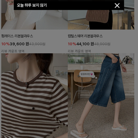
오늘 하루 보지 않기
펌레이스 리본블라우스
럽틸스퀘어 리본블라우스
10%
39,600
원
10%
44,100
원
43,900원
48,900원
리뷰 카운트 영역
리뷰 카운트 영역