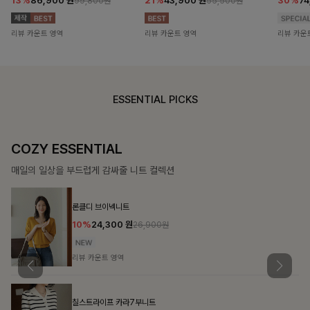
13%
86,900
원
21%
43,900
원
30%
7
99,800원
55,500원
리뷰 카운트 영역
리뷰 카운트 영역
리뷰 카운
ESSENTIAL PICKS
COZY ESSENTIAL
매일의 일상을 부드럽게 감싸줄 니트 컬렉션
론클디 브이넥니트
10%
24,300
원
26,900원
리뷰 카운트 영역
칠스트라이프 카라7부니트