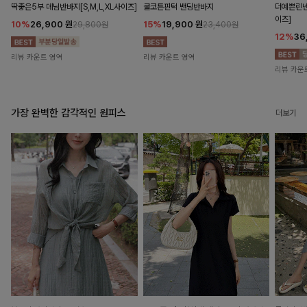
딱좋은5부 데님반바지[S,M,L,XL사이즈]
쿨코튼핀턱 밴딩반바지
더예쁜린넨
이즈]
10%
26,900
원
15%
19,900
원
29,800원
23,400원
12%
36
리뷰 카운트 영역
리뷰 카운트 영역
리뷰 카운
가장 완벽한 감각적인 원피스
더보기