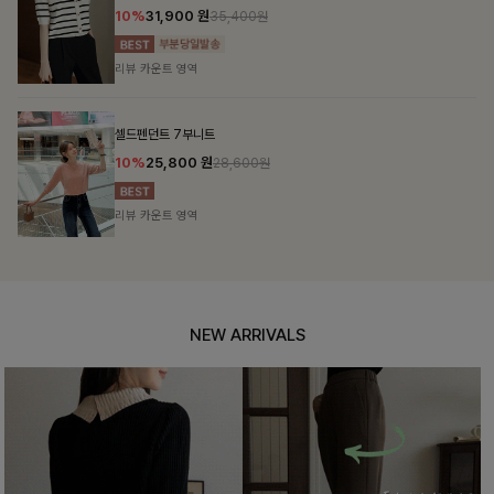
10%
31,900
원
35,400원
리뷰 카운트 영역
셀드펜던트 7부니트
10%
25,800
원
28,600원
리뷰 카운트 영역
NEW ARRIVALS