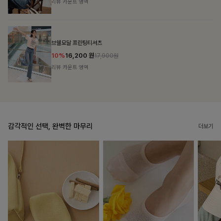
리뷰 카운트 영역
캣시어서커 버튼카라원피스+벨트SET
16%
79,900
원
95,100원
리뷰 카운트 영역
감각적인 선택, 완벽한 마무리
더보기