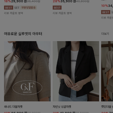
18%
29,900
원
28%
35,900
원
36,400원
49,800원
10%
34
리뷰 카운트 영역
리뷰 카운트 영역
리뷰 카운
여유로운 실루엣의 아우터
더보기
래나드 더블자켓
자빈닛 싱글자켓
캣민더블 