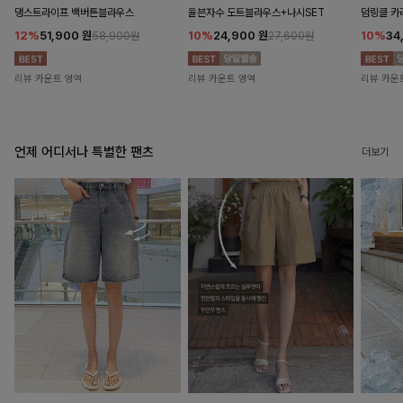
댕스트라이프 백버튼블라우스
율븐자수 도트블라우스+나시SET
덤링클 카
12%
51,900
원
10%
24,900
원
10%
34
58,900원
27,600원
리뷰 카운트 영역
리뷰 카운트 영역
리뷰 카운
언제 어디서나 특별한 팬츠
더보기