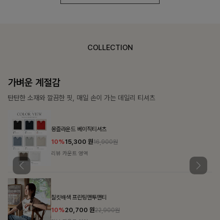
COLLECTION
가장 쉬운 코디
특별한 날부터 일상까지 함께하는 룩
쥬빌스트링 포켓원피스
17%
48,900
원
58,900원
리뷰 카운트 영역
블룬티 나시원피스+셔츠SET
15%
31,900
원
37,500원