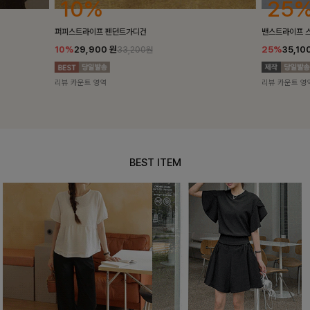
25%
10%
밴스트라이프 스트링원피스
[5천장돌파/C
25%
35,100
원
10%
34,90
46,800원
리뷰 카운트 영역
리뷰 카운트 영
BEST ITEM