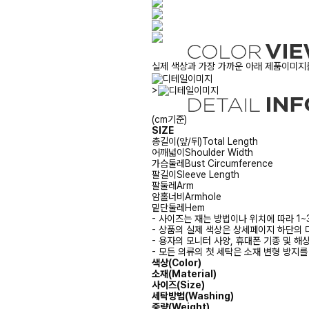
실제 색상과 가장 가까운 아래 제품이미지를
>
(cm기준)
SIZE
총길이(앞/뒤)
Total Length
어깨넓이
Shoulder Width
가슴둘레
Bust Circumference
팔길이
Sleeve Length
팔둘레
Arm
암홀너비
Armhole
밑단둘레
Hem
- 사이즈는 재는 방법이나 위치에 따라 1~
- 상품의 실제 색상은 상세페이지 하단의 
- 용자의 모니터 사양, 휴대폰 기종 및 해
- 모든 의류의 첫 세탁은 소재 변형 방지
색상(Color)
소재(Material)
사이즈(Size)
세탁방법(Washing)
중량(Weight)