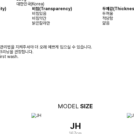
대한민국(Korea)
ty)
비침(Transparency)
두께감(Thicknes
비침있음
두꺼움
비침약간
적당함
밝은칼라만
얇음
 관리법을 지켜주셔야 더 오래 예쁘게 입으실 수 있습니다.
크리닝을 권장합니다.
irst wash.
MODEL
SIZE
JH
167cm