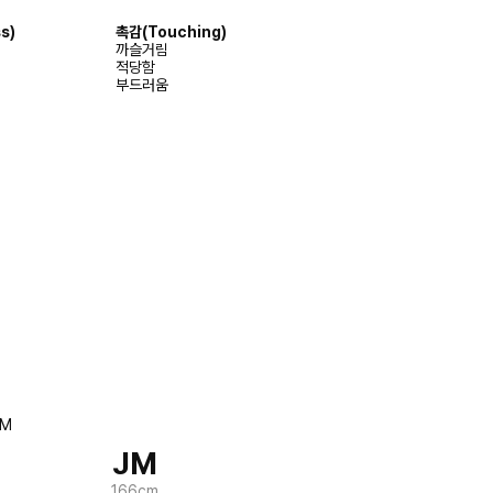
s)
촉감(Touching)
까슬거림
적당함
부드러움
JM
166cm