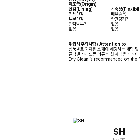
제조국(Origin)
안감(Lining)
신축성(Flexibili
전체안감
매우좋음
부분안감
약간당겨짐
안감탈부착
없음
없음
없음
취급시 주의사항 / Attention to
상품별로 기재된 소재에 해당하는 세탁 및
클릭앤퍼니 모든 의류는 첫 세탁은 드라이
Dry Clean is recommended on the f
SH
163cm