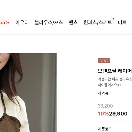
55%
아우터
블라우스/셔츠
팬츠
원피스/스커트
니트
브텐프릴 레이
러블리한 퍼프 블라우스
아이템이에요:D
개 리뷰
33,200
10%
29,900
제품코드