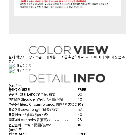
실제 색상과 가장 가까운 아래 제품이미지를 확인하세요! 모니터에 따라 차이가 있을 수
있습니다.
(cm기준)
블라우스 SIZE
FREE
총길이
Total Length/全長/着丈
60
어깨넓이
Shoulder Width/肩寬/肩幅
40
가슴둘레
Bust Circumference/胸圍/胸まわり
108
팔길이
Sleeve Length/袖長/袖丈
57
팔둘레
Arm/袖圍/袖まわり
40
암홀너비
Armhole/肩腋寬/アームホール
26
밑단둘레
Hem/下擺圍/裾まわり
108
(cm기준)
베스트 SIZE
FREE