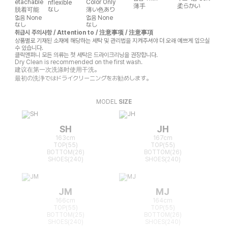
etachable
Color Only
nflexible
薄手
柔らかい
脱着可能
なし
薄い色あり
없음
None
없음
None
なし
なし
취급시 주의사항 / Attention to / 注意事项 / 注意事項
상품별로 기재된 소재에 해당하는 세탁 및 관리법을 지켜주셔야 더 오래 예쁘게 입으실
수 있습니다.
클릭앤퍼니 모든 의류는 첫 세탁은 드라이크리닝을 권장합니다.
Dry Clean is recommended on the first wash.
建议在第一次洗涤时使用干洗。
最初の洗浄ではドライクリーニングをお勧めします。
MODEL
SIZE
SH
JH
163cm
167cm
TOP(55)
TOP(55)
BOTTOM(26)
BOTTOM(26)
SHOES(240)
SHOES(240)
JM
MJ
166cm
164cm
TOP(55)
TOP(55)
BOTTOM(25)
BOTTOM(26)
SHOES(240)
SHOES(240)