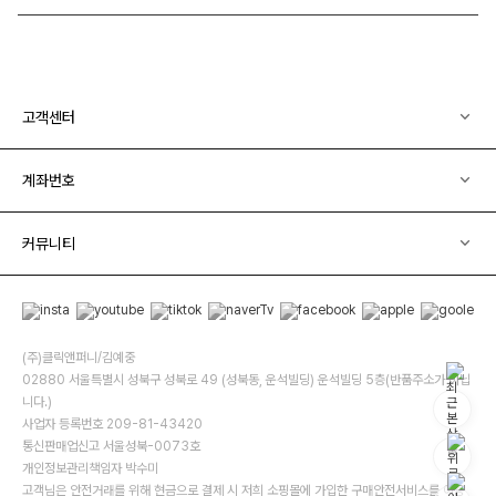
고객센터
계좌번호
커뮤니티
(주)클릭앤퍼니/김예중
02880 서울특별시 성북구 성북로 49 (성북동, 운석빌딩) 운석빌딩 5층(반품주소가 아닙
니다.)
사업자 등록번호 209-81-43420
통신판매업신고 서울성북-0073호
개인정보관리책임자 박수미
고객님은 안전거래를 위해 현금으로 결제 시 저희 소핑몰에 가입한 구매안전서비스를 이용