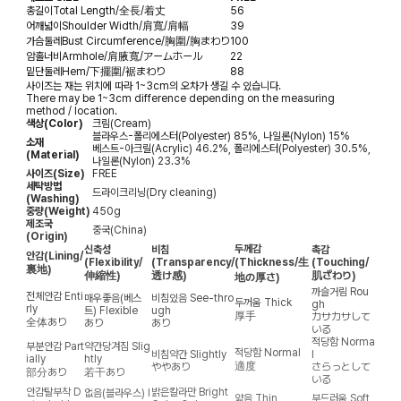
총길이
Total Length/全長/着丈
56
어깨넓이
Shoulder Width/肩寬/肩幅
39
가슴둘레
Bust Circumference/胸圍/胸まわり
100
암홀너비
Armhole/肩腋寬/アームホール
22
밑단둘레
Hem/下擺圍/裾まわり
88
사이즈는 재는 위치에 따라 1~3cm의 오차가 생길 수 있습니다.
There may be 1~3cm difference depending on the measuring
method / location.
색상(Color)
크림(Cream)
블라우스-폴리에스터(Polyester) 85%, 나일론(Nylon) 15%
소재
베스트-아크릴(Acrylic) 46.2%, 폴리에스터(Polyester) 30.5%,
(Material)
나일론(Nylon) 23.3%
사이즈(Size)
FREE
세탁방법
드라이크리닝(Dry cleaning)
(Washing)
중량(Weight)
450g
제조국
중국(China)
(Origin)
두께감
신축성
비침
촉감
안감
(Lining/
(Flexibility/
(Transparency/
(Thickness/生
(Touching/
裏地)
伸縮性)
透け感)
肌ざわり)
地の厚さ)
까슬거림
Rou
전체안감
Enti
매우좋음(베스
비침있음
See-thro
두꺼움
Thick
gh
rly
트)
Flexible
ugh
厚手
カサカサして
全体あり
あり
あり
いる
적당함
Norma
부분안감
Part
약간당겨짐
Slig
적당함
Normal
비침약간
Slightly
l
ially
htly
適度
ややあり
さらっとして
部分あり
若干あり
いる
안감탈부착
D
밝은칼라만
Bright
없음(블라우스)
I
얇음
Thin
부드러움
Soft