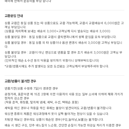
배비에 한해서 운송비를 부담 합니다
교환운임 안내
상품 교환은 동일 상품 또는 타 상품으로도 교환 가능하며, 교환시 교환배송비 6,000원은 고
객님 부담입니다.
(상품을 저희쪽에 보내는 배송비 3,000+고객님께 다시 발송되는 배송비 3,000)
상품 불량일 경우 : 동일 상품으로 교환시 클릭앤퍼니에서 왕복 운임을 모두 부담합니다.
상품 불량일 경우 : 동일 상품 외 타 상품이나 옵션 변경시 배송비 3,000원 고객님 부담입니
다.
상품 불량일 경우 : 교환이 아닌 변심으로 반품을 할 경우 초기 배송비 3,000원은 고객님 부
담입니다.
(인위적인 훼손 & 수선 등의 악용을 방지하기 위함이니 양해부탁드립니다)
*교환/반품시에도 추가 발생되는 모든 도선료는 고객님께서 부담해주셔야 합니다.
교환/반품이 불가한 경우
반품기한(상품 수령후 7일)이 경과한 경우
공정거래, 표준약관 제 15조 2항에 의한 이용자의 사용 또는 일부 소비에 의하여 재화 가치가
현저히 감소한 경우
(착용 흔적, 화장품, 탈취제 냄새, 세탁, 수선, 택훼손 포함)
세탁을 하신 경우나 착용을 하신 후에는 불량이 발견되어도 교환/반품이 불가합니다.
워싱면 종류의 제품은 워싱과정에서 옷이 살짝 돌아가는 현상이 있을 수 있습니다.
피팅만 해보신 경우라도 상품이 훼손된 경우(구김,늘어남,보풀)는 불가합니다.
배송 시 생긴 구김, 단추 바느질의 느슨함, 간단한 손질이 가능한 마감실 처리가 미흡한 경우