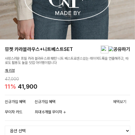
뮤쳇 카라블라우스+니트베스트SET
사랑스러운 프릴 카라 블라우스와 패턴 니트 베스트로센스있는 레이어드룩을 연출해주고, 따
로도 활용도 높을 셋업 아이템이랍니다
개 리뷰
47,000
11%
41,900
신규가입 혜택
신규가입 혜택
혜택보기
무이자 카드
최대 6개월 무이자