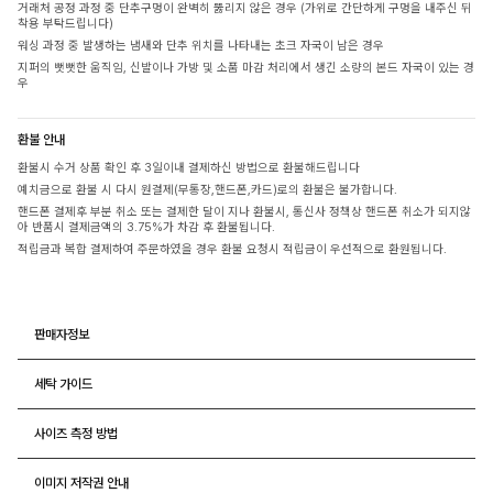
거래처 공정 과정 중 단추구멍이 완벽히 뚫리지 않은 경우 (가위로 간단하게 구멍을 내주신 뒤
착용 부탁드립니다)
워싱 과정 중 발생하는 냄새와 단추 위치를 나타내는 초크 자국이 남은 경우
지퍼의 뻣뻣한 움직임, 신발이나 가방 및 소품 마감 처리에서 생긴 소량의 본드 자국이 있는 경
우
환불 안내
환불시 수거 상품 확인 후 3일이내 결제하신 방법으로 환불해드립니다
예치금으로 환불 시 다시 원결제(무통장,핸드폰,카드)로의 환불은 불가합니다.
핸드폰 결제후 부분 취소 또는 결제한 달이 지나 환불시, 통신사 정책상 핸드폰 취소가 되지않
아 반품시 결제금액의 3.75%가 차감 후 환불됩니다.
적립금과 복합 결제하여 주문하였을 경우 환불 요청시 적립금이 우선적으로 환원됩니다.
판매자정보
세탁 가이드
사이즈 측정 방법
이미지 저작권 안내