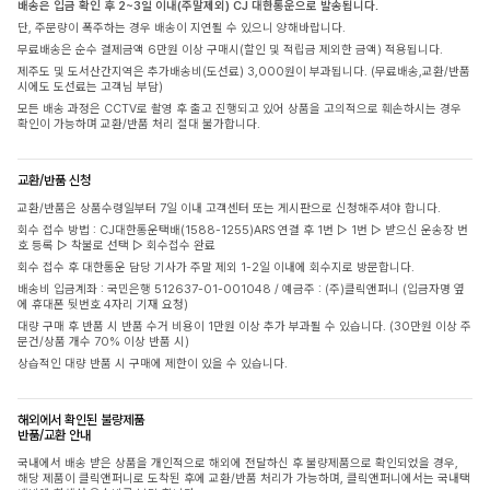
배송은 입금 확인 후 2~3일 이내(주말제외) CJ 대한통운으로 발송됩니다.
단, 주문량이 폭주하는 경우 배송이 지연될 수 있으니 양해바랍니다.
무료배송은 순수 결제금액 6만원 이상 구매시(할인 및 적립금 제외한 금액) 적용됩니다.
제주도 및 도서산간지역은 추가배송비(도선료) 3,000원이 부과됩니다. (무료배송,교환/반품
시에도 도선료는 고객님 부담)
모든 배송 과정은 CCTV로 촬영 후 출고 진행되고 있어 상품을 고의적으로 훼손하시는 경우
확인이 가능하며 교환/반품 처리 절대 불가합니다.
교환/반품 신청
교환/반품은 상품수령일부터 7일 이내 고객센터 또는 게시판으로 신청해주셔야 합니다.
회수 접수 방법 : CJ대한통운택배(1588-1255)ARS 연결 후 1번 ▷ 1번 ▷ 받으신 운송장 번
호 등록 ▷ 착불로 선택 ▷ 회수접수 완료
회수 접수 후 대한통운 담당 기사가 주말 제외 1-2일 이내에 회수지로 방문합니다.
배송비 입금계좌 : 국민은행 512637-01-001048 / 예금주 : (주)클릭앤퍼니 (입금자명 옆
에 휴대폰 뒷번호 4자리 기재 요청)
대량 구매 후 반품 시 반품 수거 비용이 1만원 이상 추가 부과될 수 있습니다. (30만원 이상 주
문건/상품 개수 70% 이상 반품 시)
상습적인 대량 반품 시 구매에 제한이 있을 수 있습니다.
해외에서 확인된 불량제품
반품/교환 안내
국내에서 배송 받은 상품을 개인적으로 해외에 전달하신 후 불량제품으로 확인되었을 경우,
해당 제품이 클릭앤퍼니로 도착된 후에 교환/반품 처리가 가능하며, 클릭앤퍼니에서는 국내택