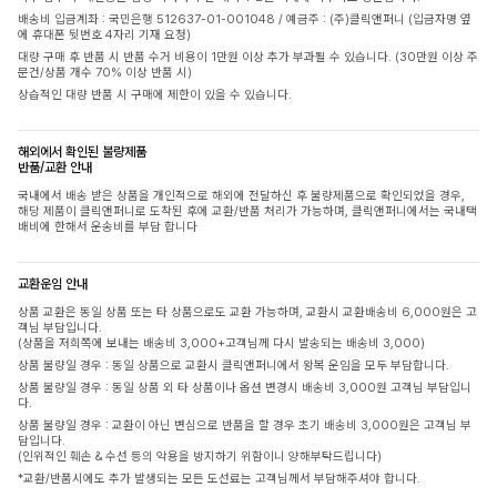
배송비 입금계좌 : 국민은행 512637-01-001048 / 예금주 : (주)클릭앤퍼니 (입금자명 옆
에 휴대폰 뒷번호 4자리 기재 요청)
대량 구매 후 반품 시 반품 수거 비용이 1만원 이상 추가 부과될 수 있습니다. (30만원 이상 주
문건/상품 개수 70% 이상 반품 시)
상습적인 대량 반품 시 구매에 제한이 있을 수 있습니다.
해외에서 확인된 불량제품
반품/교환 안내
국내에서 배송 받은 상품을 개인적으로 해외에 전달하신 후 불량제품으로 확인되었을 경우,
해당 제품이 클릭앤퍼니로 도착된 후에 교환/반품 처리가 가능하며, 클릭앤퍼니에서는 국내택
배비에 한해서 운송비를 부담 합니다
교환운임 안내
상품 교환은 동일 상품 또는 타 상품으로도 교환 가능하며, 교환시 교환배송비 6,000원은 고
객님 부담입니다.
(상품을 저희쪽에 보내는 배송비 3,000+고객님께 다시 발송되는 배송비 3,000)
상품 불량일 경우 : 동일 상품으로 교환시 클릭앤퍼니에서 왕복 운임을 모두 부담합니다.
상품 불량일 경우 : 동일 상품 외 타 상품이나 옵션 변경시 배송비 3,000원 고객님 부담입니
다.
상품 불량일 경우 : 교환이 아닌 변심으로 반품을 할 경우 초기 배송비 3,000원은 고객님 부
담입니다.
(인위적인 훼손 & 수선 등의 악용을 방지하기 위함이니 양해부탁드립니다)
*교환/반품시에도 추가 발생되는 모든 도선료는 고객님께서 부담해주셔야 합니다.