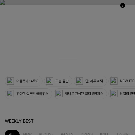
0
03
33
여름특가~45%
오늘 출발
단, 하루 혜택
NEW IT
우아한 실루엣 블라우스
하나로 완성된 코디 #원피스
데일리 #
WEEKLY BEST
NEW
BLOUSE
PANTS
DRESS
KNIT
T-SHIRT
ALL