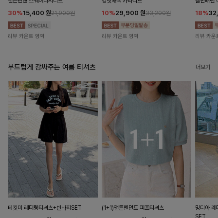
앤즌린넨 스퀘어나시니트
킹밋배색 카라니트
캘핀패턴 
30%
15,400
원
10%
29,900
원
18%
32
21,900원
33,200원
리뷰 카운트 영역
리뷰 카운트 영역
리뷰 카운
부드럽게 감싸주는 여름 티셔츠
더보기
테킷미 레터링티셔츠+반바지SET
(1+1)앤튼펜던트 퍼프티셔츠
밍디아 
SET