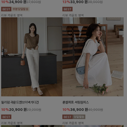
10%
24,900
원
13%
33,900
원
27,600원
38,900원
리뷰 카운트 영역
리뷰 카운트 영역
윌리덤 라운드앤브이넥가디건
룬셀퍼프 셔링원피스
10%
20,900
원
10%
36,900
원
23,200원
40,900원
리뷰 카운트 영역
리뷰 카운트 영역