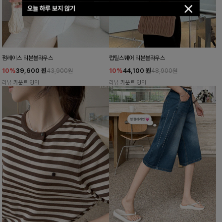
오늘 하루 보지 않기
펌레이스 리본블라우스
럽틸스퀘어 리본블라우스
10%
39,600
원
10%
44,100
원
43,900원
48,900원
리뷰 카운트 영역
리뷰 카운트 영역