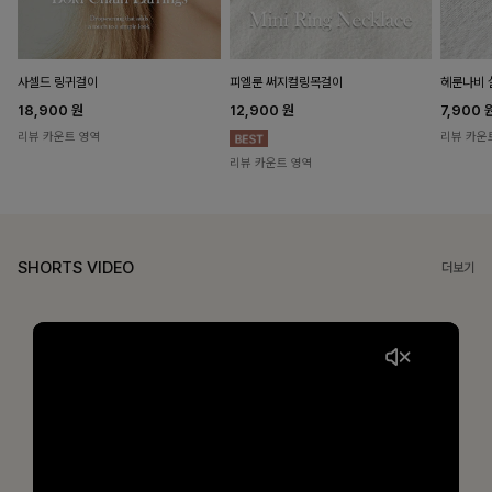
헤룬나비 
사셀드 링귀걸이
피엘룬 써지컬링목걸이
7,900
18,900
원
12,900
원
리뷰 카운
리뷰 카운트 영역
리뷰 카운트 영역
SHORTS VIDEO
더보기