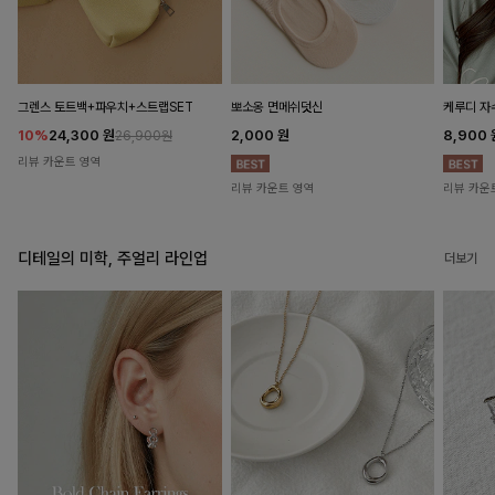
뽀소옹 면메쉬덧신
그렌스 토트백+파우치+스트랩SET
케루디 자
2,000
원
10%
24,300
원
8,900
26,900원
리뷰 카운트 영역
리뷰 카운트 영역
리뷰 카운
디테일의 미학, 주얼리 라인업
더보기