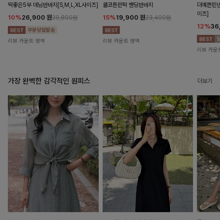
딱좋은5부 데님반바지[S,M,L,XL사이즈]
쿨코튼핀턱 밴딩반바지
더예쁜린넨
이즈]
10%
26,900
원
15%
19,900
원
29,800원
23,400원
12%
36
리뷰 카운트 영역
리뷰 카운트 영역
리뷰 카운
가장 완벽한 감각적인 원피스
더보기