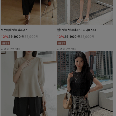
릴픈배색 링클블라우스
헨틴링클 날개티셔츠+치마바지SET
12%
29,900
원
12%
29,900
원
33,900원
33,900원
리뷰 카운트 영역
리뷰 카운트 영역