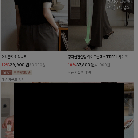
더리골지 카라니트
강력한편안함 와이드슬랙스[FREE,L사이즈]
12%
29,900
원
10%
37,800
원
33,900원
41,900원
리뷰 카운트 영역
리뷰 카운트 영역