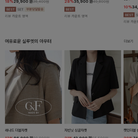
18%
29,900
원
28%
35,900
원
36,400원
49,800원
10%
34
리뷰 카운트 영역
리뷰 카운트 영역
리뷰 카운
여유로운 실루엣의 아우터
더보기
래나드 더블자켓
자빈닛 싱글자켓
캣민더블 