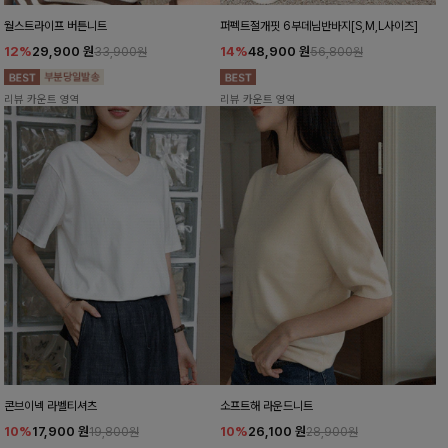
월스트라이프 버튼니트
퍼펙트절개핏 6부데님반바지[S,M,L사이즈]
12%
29,900
원
14%
48,900
원
33,900원
56,800원
리뷰 카운트 영역
리뷰 카운트 영역
콘브이넥 라벨티셔츠
소프트해 라운드니트
10%
17,900
원
10%
26,100
원
19,800원
28,900원