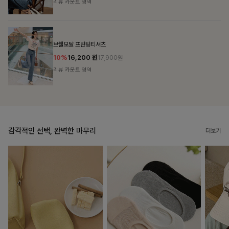
리뷰 카운트 영역
캣시어서커 버튼카라원피스+벨트SET
16%
79,900
원
95,100원
리뷰 카운트 영역
감각적인 선택, 완벽한 마무리
더보기