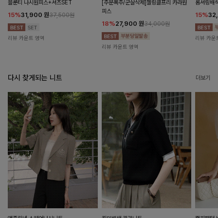
블룬티 나시원피스+셔츠SET
[주문폭주/군살삭제]젤링클프리 카라원
롬셔링배
피스
15%
31,900
원
15%
32
37,500원
18%
27,900
원
34,000원
리뷰 카운트 영역
리뷰 카운
리뷰 카운트 영역
다시 찾게되는 니트
더보기