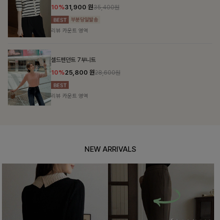
10%
31,900
원
35,400원
리뷰 카운트 영역
셀드펜던트 7부니트
10%
25,800
원
28,600원
리뷰 카운트 영역
NEW ARRIVALS