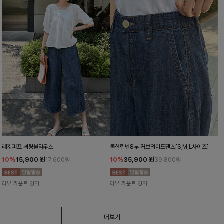
레킷퍼프 셔링블라우스
쿨한린넨8부 커브와이드팬츠[S,M,L사이즈]
10%
15,900
원
10%
35,900
원
17,600원
39,800원
리뷰 카운트 영역
리뷰 카운트 영역
더보기