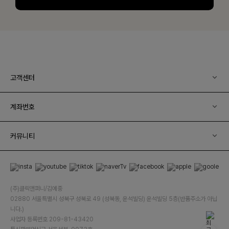
고객센터
계좌번호
커뮤니티
(주)클릭앤퍼니/김예중
02880 서울특별시 성북구 성북로 49 (성북동, 운석빌딩) 운석빌딩 5층(반품주소가 아닙
니다.)
사업자 등록번호 209-81-43420