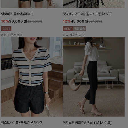
밍킷퍼프 플레어블라우스
캣밍레이어드 패턴원피스+목걸이SET
10%
39,600
원
12%
45,900
원
43,900원
52,100원
리뷰 카운트 영역
리뷰 카운트 영역
함스트라이프 린넨브이넥가디건
이지스판 카프리슬랙스[S,M,L사이즈]