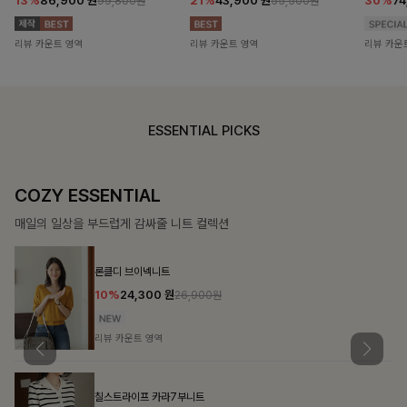
13%
86,900
원
21%
43,900
원
30%
7
99,800원
55,500원
리뷰 카운트 영역
리뷰 카운트 영역
리뷰 카운
ESSENTIAL PICKS
COZY ESSENTIAL
매일의 일상을 부드럽게 감싸줄 니트 컬렉션
론클디 브이넥니트
10%
24,300
원
26,900원
리뷰 카운트 영역
칠스트라이프 카라7부니트