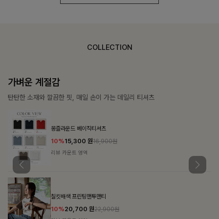
COLLECTION
가장 쉬운 코디
특별한 날부터 일상까지 함께하는 룩
쥬빌스트링 포켓원피스
17%
48,900
원
58,900원
리뷰 카운트 영역
블룬티 나시원피스+셔츠SET
15%
31,900
원
37,500원