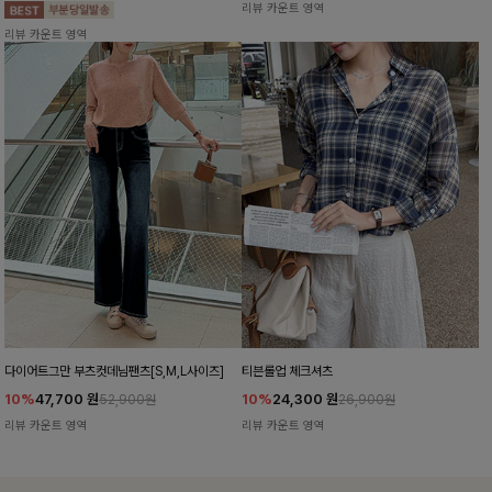
리뷰 카운트 영역
리뷰 카운트 영역
다이어트그만 부츠컷데님팬츠[S,M,L사이즈]
티븐롤업 체크셔츠
10%
47,700
원
10%
24,300
원
52,900원
26,900원
리뷰 카운트 영역
리뷰 카운트 영역