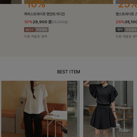
25%
10%
밴스트라이프 스트링원피스
[5천장돌파/C
25%
35,100
원
10%
34,90
46,800원
리뷰 카운트 영역
리뷰 카운트 영
BEST ITEM