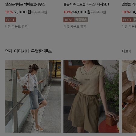
댕스트라이프 백버튼블라우스
율븐자수 도트블라우스+나시SET
덤링클 카
12%
51,900
원
10%
24,900
원
10%
34
58,900원
27,600원
리뷰 카운트 영역
리뷰 카운트 영역
리뷰 카운
언제 어디서나 특별한 팬츠
더보기