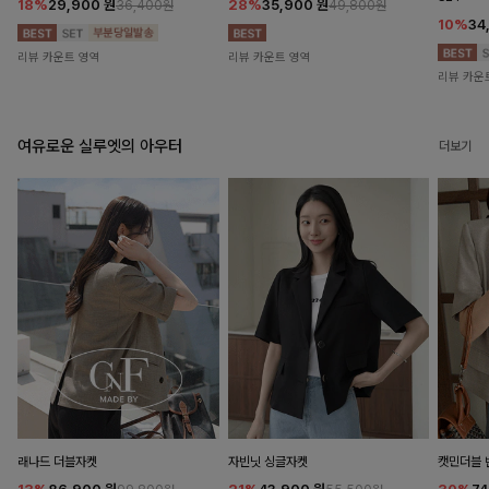
18%
29,900
원
28%
35,900
원
36,400원
49,800원
10%
34
리뷰 카운트 영역
리뷰 카운트 영역
리뷰 카운
여유로운 실루엣의 아우터
더보기
래나드 더블자켓
자빈닛 싱글자켓
캣민더블 