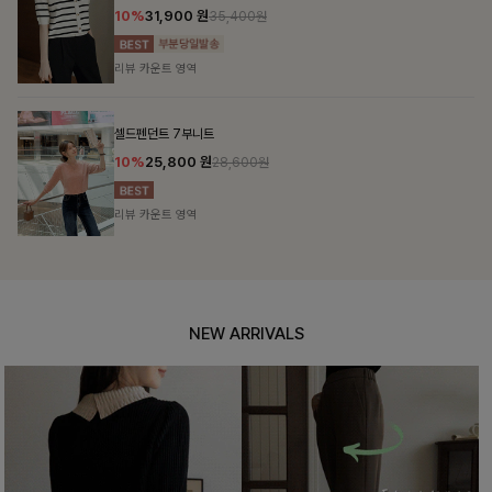
10%
31,900
원
35,400원
리뷰 카운트 영역
셀드펜던트 7부니트
10%
25,800
원
28,600원
리뷰 카운트 영역
NEW ARRIVALS