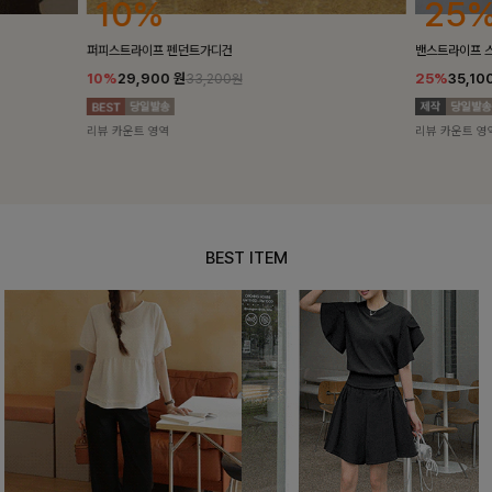
25%
10%
밴스트라이프 스트링원피스
[5천장돌파/C
25%
35,100
원
10%
34,90
46,800원
리뷰 카운트 영역
리뷰 카운트 영
BEST ITEM