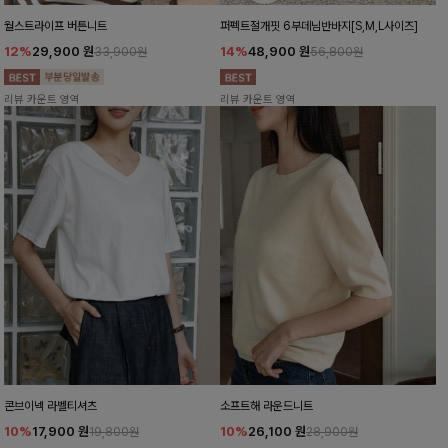
월스트라이프 버튼니트
퍼펙트절개핏 6부데님반바지[S,M,L사이즈]
12%
29,900
원
14%
48,900
원
33,900원
56,800원
리뷰 카운트 영역
리뷰 카운트 영역
콘브이넥 라벨티셔츠
소프트해 라운드니트
10%
17,900
원
10%
26,100
원
19,800원
28,900원