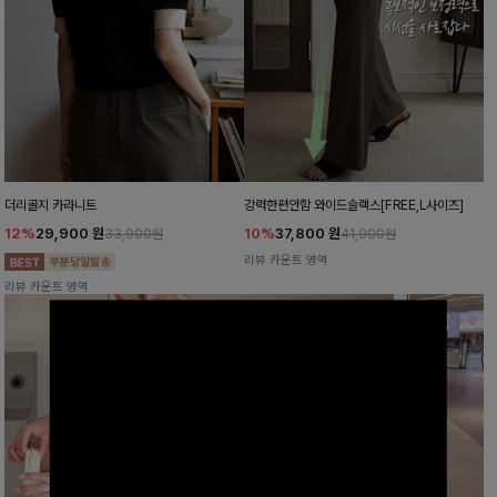
더리골지 카라니트
강력한편안함 와이드슬랙스[FREE,L사이즈]
12%
29,900
원
10%
37,800
원
33,900원
41,900원
리뷰 카운트 영역
리뷰 카운트 영역