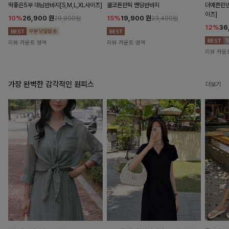
딱좋은5부 데님반바지[S,M,L,XL사이즈]
쿨코튼핀턱 밴딩반바지
더예쁜린넨
이즈]
10%
26,900
원
15%
19,900
원
29,800원
23,400원
12%
36
리뷰 카운트 영역
리뷰 카운트 영역
리뷰 카운
가장 완벽한 감각적인 원피스
더보기