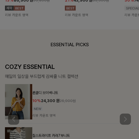
13%
86,900
원
21%
43,900
원
30%
7
99,800원
55,500원
리뷰 카운트 영역
리뷰 카운트 영역
리뷰 카운
ESSENTIAL PICKS
COZY ESSENTIAL
매일의 일상을 부드럽게 감싸줄 니트 컬렉션
론클디 브이넥니트
10%
24,300
원
26,900원
리뷰 카운트 영역
칠스트라이프 카라7부니트