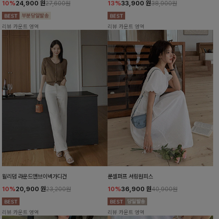
10%
24,900
원
13%
33,900
원
27,600원
38,900원
리뷰 카운트 영역
리뷰 카운트 영역
윌리덤 라운드앤브이넥가디건
룬셀퍼프 셔링원피스
10%
20,900
원
10%
36,900
원
23,200원
40,900원
리뷰 카운트 영역
리뷰 카운트 영역