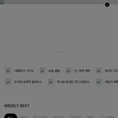
0
03
33
여름특가~45%
오늘 출발
단, 하루 혜택
NEW IT
우아한 실루엣 블라우스
하나로 완성된 코디 #원피스
데일리 #
WEEKLY BEST
NEW
BLOUSE
PANTS
DRESS
KNIT
T-SHIRT
ALL