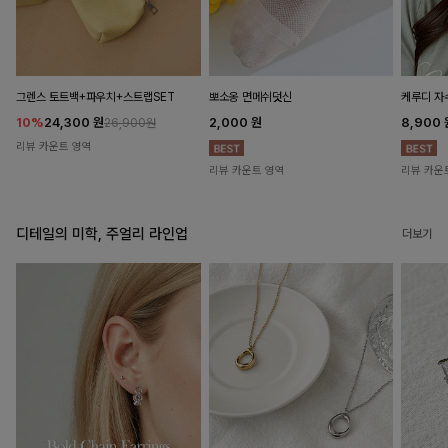
뽀소옹 면메쉬덧신
그렌스 토트백+파우치+스트랩SET
케루디 자
2,000
원
10%
24,300
원
8,900
26,900원
리뷰 카운트 영역
리뷰 카운트 영역
리뷰 카운
디테일의 미학, 주얼리 라인업
더보기