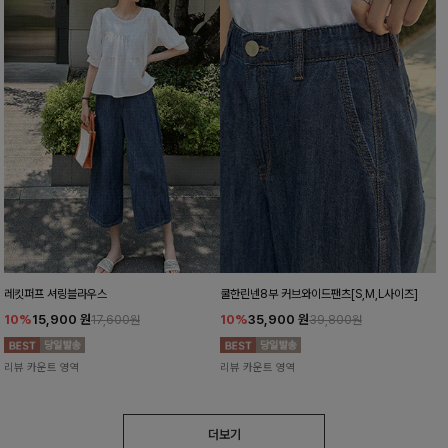
레킷퍼프 셔링블라우스
쿨한린넨8부 커브와이드팬츠[S,M,L사이즈]
10%
15,900
원
10%
35,900
원
17,600원
39,800원
리뷰 카운트 영역
리뷰 카운트 영역
더보기