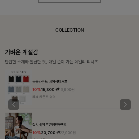
COLLECTION
가장 쉬운 코디
특별한 날부터 일상까지 함께하는 룩
쥬빌스트링 포켓원피스
17%
48,900
원
58,900원
리뷰 카운트 영역
블룬티 나시원피스+셔츠SET
15%
31,900
원
37,500원