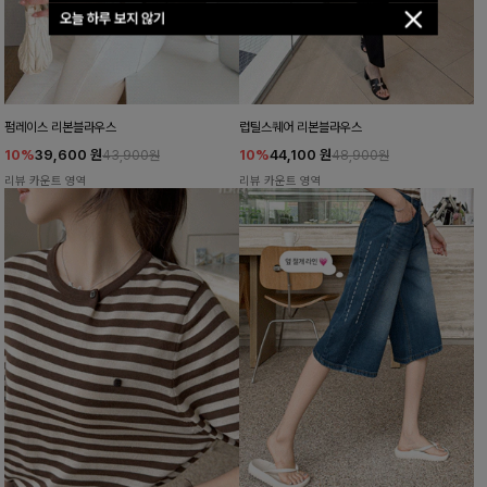
오늘 하루 보지 않기
펌레이스 리본블라우스
럽틸스퀘어 리본블라우스
10%
39,600
원
10%
44,100
원
43,900원
48,900원
리뷰 카운트 영역
리뷰 카운트 영역