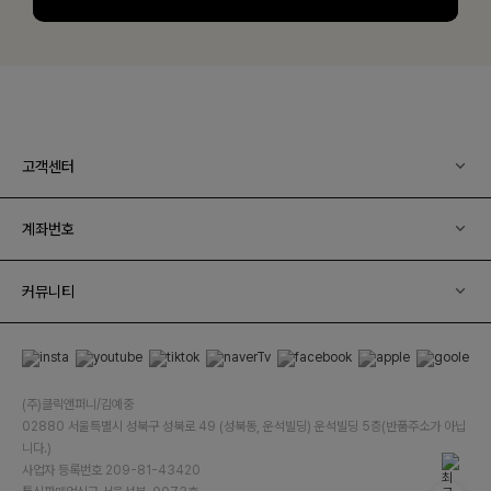
고객센터
계좌번호
커뮤니티
(주)클릭앤퍼니/김예중
02880 서울특별시 성북구 성북로 49 (성북동, 운석빌딩) 운석빌딩 5층(반품주소가 아닙
니다.)
사업자 등록번호 209-81-43420