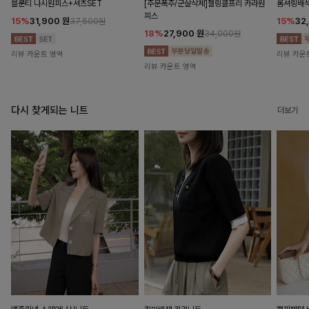
블룬티 나시원피스+셔츠SET
[주문폭주/군살삭제]젤링클프리 카라원
롬셔링배
피스
15%
31,900
원
15%
32
37,500원
18%
27,900
원
34,000원
리뷰 카운트 영역
리뷰 카운
리뷰 카운트 영역
다시 찾게되는 니트
더보기