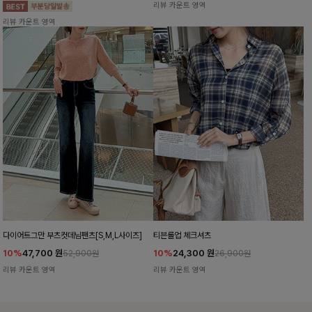
리뷰 카운트 영역
리뷰 카운트 영역
다이어트그만 부츠컷데님팬츠[S,M,L사이즈]
티븐롤업 체크셔츠
10%
47,700
원
10%
24,300
원
52,900원
26,900원
리뷰 카운트 영역
리뷰 카운트 영역