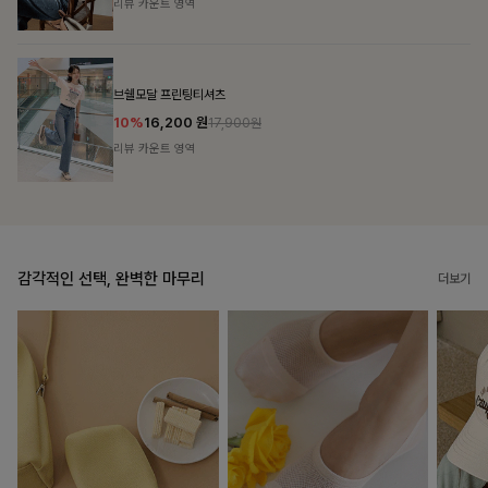
리뷰 카운트 영역
캣시어서커 버튼카라원피스+벨트SET
16%
79,900
원
95,100원
리뷰 카운트 영역
감각적인 선택, 완벽한 마무리
더보기