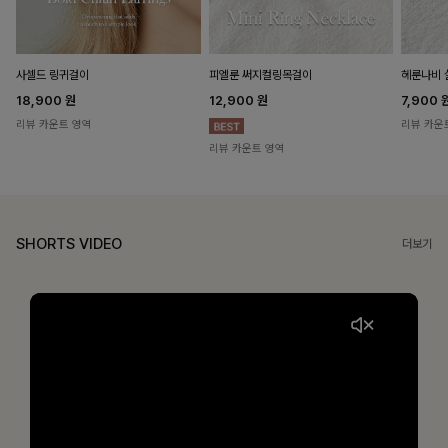
헤룬나비 
사셀드 링귀걸이
피엘룬 써지컬링목걸이
7,900
18,900
원
12,900
원
리뷰 카운
리뷰 카운트 영역
리뷰 카운트 영역
SHORTS VIDEO
더보기