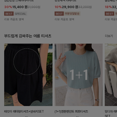
앤즌린넨 스퀘어나시니트
킹밋배색 카라니트
캘핀패턴 
30%
15,400
원
10%
29,900
원
18%
32
21,900원
33,200원
리뷰 카운트 영역
리뷰 카운트 영역
리뷰 카운
부드럽게 감싸주는 여름 티셔츠
더보기
테킷미 레터링티셔츠+반바지SET
(1+1)앤튼펜던트 퍼프티셔츠
밍디아 
SET