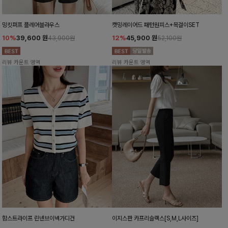
밍킷퍼프 플레어블라우스
캣밍레이어드 패턴원피스+목걸이SET
10%
39,600
원
12%
45,900
원
43,900원
52,100원
리뷰 카운트 영역
리뷰 카운트 영역
함스트라이프 린넨브이넥가디건
이지스판 카프리슬랙스[S,M,L사이즈]