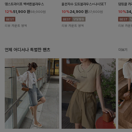
댕스트라이프 백버튼블라우스
율븐자수 도트블라우스+나시SET
덤링클 카
12%
51,900
원
10%
24,900
원
10%
34
58,900원
27,600원
리뷰 카운트 영역
리뷰 카운트 영역
리뷰 카운
언제 어디서나 특별한 팬츠
더보기