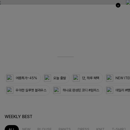
0
03
33
여름특가~45%
오늘 출발
단, 하루 혜택
NEW IT
우아한 실루엣 블라우스
하나로 완성된 코디 #원피스
데일리 #
WEEKLY BEST
NEW
BLOUSE
PANTS
DRESS
KNIT
T-SHIRT
ALL