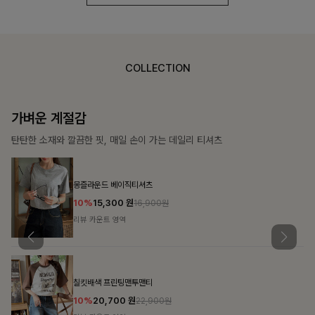
COLLECTION
가장 쉬운 코디
특별한 날부터 일상까지 함께하는 룩
쥬빌스트링 포켓원피스
17%
48,900
원
58,900원
리뷰 카운트 영역
블룬티 나시원피스+셔츠SET
15%
31,900
원
37,500원