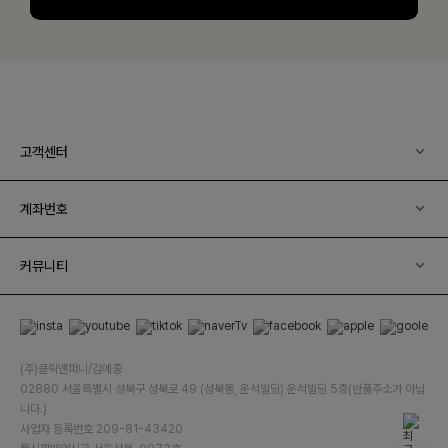
고객센터
계좌번호
커뮤니티
(주)클릭앤퍼니/김예중
02880 서울특별시 성북구 성북로 49 (성북동, 운석빌딩) 운석빌딩 5층(반품주소가 아닙
니다.)
사업자 등록번호 209-81-43420