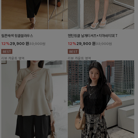
릴픈배색 링클블라우스
헨틴링클 날개티셔츠+치마바지SET
12%
29,900
원
12%
29,900
원
33,900원
33,900원
리뷰 카운트 영역
리뷰 카운트 영역