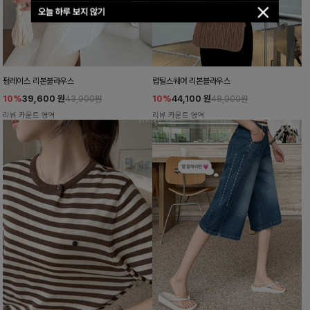
오늘 하루 보지 않기
펌레이스 리본블라우스
럽틸스퀘어 리본블라우스
10%
39,600
원
10%
44,100
원
43,900원
48,900원
리뷰 카운트 영역
리뷰 카운트 영역