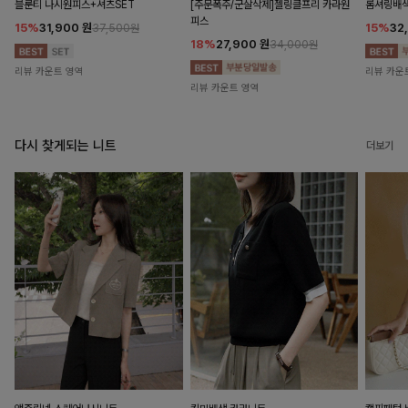
블룬티 나시원피스+셔츠SET
[주문폭주/군살삭제]젤링클프리 카라원
롬셔링배
피스
15%
31,900
원
15%
32
37,500원
18%
27,900
원
34,000원
리뷰 카운트 영역
리뷰 카운
리뷰 카운트 영역
다시 찾게되는 니트
더보기