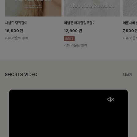
헤룬나비 
사셀드 링귀걸이
피엘룬 써지컬링목걸이
7,900
18,900
원
12,900
원
리뷰 카운
리뷰 카운트 영역
리뷰 카운트 영역
SHORTS VIDEO
더보기