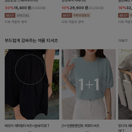
앤즌린넨 스퀘어나시니트
킹밋배색 카라니트
캘핀패턴 
30%
15,400
원
10%
29,900
원
18%
32
21,900원
33,200원
리뷰 카운트 영역
리뷰 카운트 영역
리뷰 카운
부드럽게 감싸주는 여름 티셔츠
더보기
테킷미 레터링티셔츠+반바지SET
(1+1)앤튼펜던트 퍼프티셔츠
밍디아 
SET