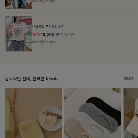
리뷰 카운트 영역
캣시어서커 버튼카라원피스+벨트SET
16%
79,900
원
95,100원
리뷰 카운트 영역
감각적인 선택, 완벽한 마무리
더보기