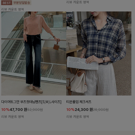
리뷰 카운트 영역
리뷰 카운트 영역
다이어트그만 부츠컷데님팬츠[S,M,L사이즈]
티븐롤업 체크셔츠
10%
47,700
원
10%
24,300
원
52,900원
26,900원
리뷰 카운트 영역
리뷰 카운트 영역