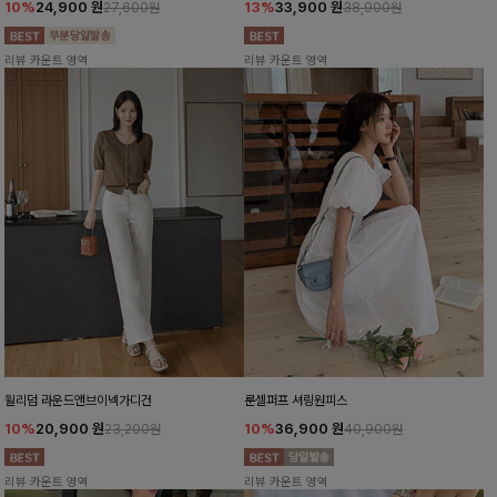
10%
24,900
원
13%
33,900
원
27,600원
38,900원
리뷰 카운트 영역
리뷰 카운트 영역
윌리덤 라운드앤브이넥가디건
룬셀퍼프 셔링원피스
10%
20,900
원
10%
36,900
원
23,200원
40,900원
리뷰 카운트 영역
리뷰 카운트 영역