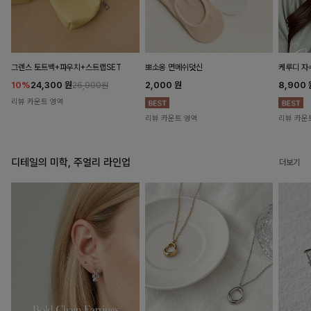
뽀소옹 면메쉬덧신
그렌스 토트백+파우치+스트랩SET
케루디 자
2,000
원
10%
24,300
원
8,900
26,900원
리뷰 카운트 영역
리뷰 카운트 영역
리뷰 카운
디테일의 미학, 주얼리 라인업
더보기