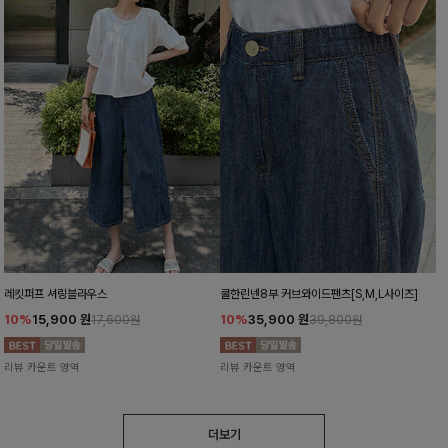
레킷퍼프 셔링블라우스
쿨한린넨8부 커브와이드팬츠[S,M,L사이즈]
10%
15,900
원
10%
35,900
원
17,600원
39,800원
리뷰 카운트 영역
리뷰 카운트 영역
더보기