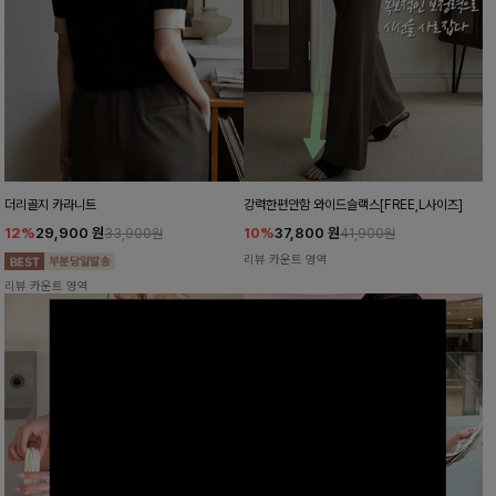
더리골지 카라니트
강력한편안함 와이드슬랙스[FREE,L사이즈]
12%
29,900
원
10%
37,800
원
33,900원
41,900원
리뷰 카운트 영역
리뷰 카운트 영역