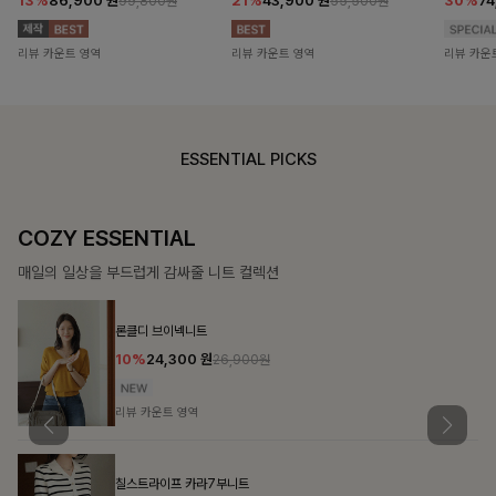
13%
86,900
원
21%
43,900
원
30%
7
99,800원
55,500원
리뷰 카운트 영역
리뷰 카운트 영역
리뷰 카운
ESSENTIAL PICKS
COZY ESSENTIAL
매일의 일상을 부드럽게 감싸줄 니트 컬렉션
론클디 브이넥니트
10%
24,300
원
26,900원
리뷰 카운트 영역
칠스트라이프 카라7부니트