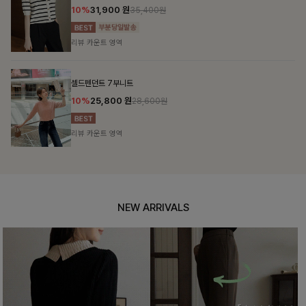
10%
31,900
원
35,400원
리뷰 카운트 영역
셀드펜던트 7부니트
10%
25,800
원
28,600원
리뷰 카운트 영역
NEW ARRIVALS