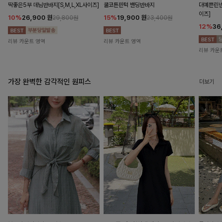
딱좋은5부 데님반바지[S,M,L,XL사이즈]
쿨코튼핀턱 밴딩반바지
더예쁜린넨
이즈]
10%
26,900
원
15%
19,900
원
29,800원
23,400원
12%
36
리뷰 카운트 영역
리뷰 카운트 영역
리뷰 카운
가장 완벽한 감각적인 원피스
더보기