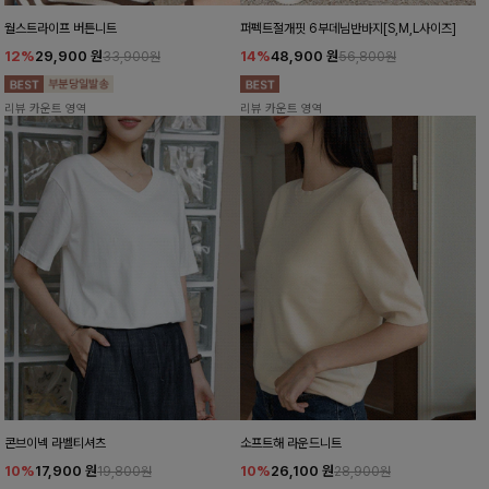
월스트라이프 버튼니트
퍼펙트절개핏 6부데님반바지[S,M,L사이즈]
12%
29,900
원
14%
48,900
원
33,900원
56,800원
리뷰 카운트 영역
리뷰 카운트 영역
콘브이넥 라벨티셔츠
소프트해 라운드니트
10%
17,900
원
10%
26,100
원
19,800원
28,900원