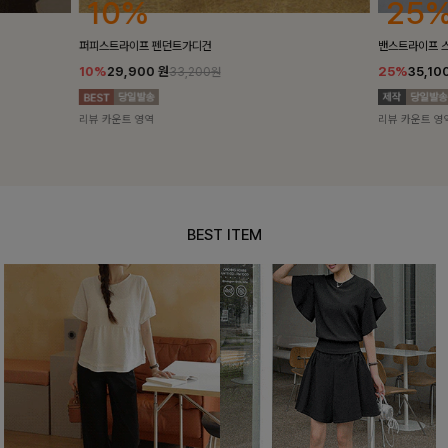
25%
10%
밴스트라이프 스트링원피스
[5천장돌파/C
25%
35,100
원
10%
34,90
46,800원
리뷰 카운트 영역
리뷰 카운트 영
BEST ITEM