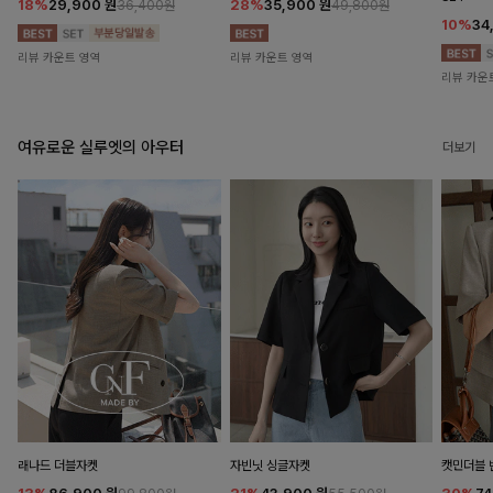
18%
29,900
원
28%
35,900
원
36,400원
49,800원
10%
34
리뷰 카운트 영역
리뷰 카운트 영역
리뷰 카운
여유로운 실루엣의 아우터
더보기
래나드 더블자켓
자빈닛 싱글자켓
캣민더블 