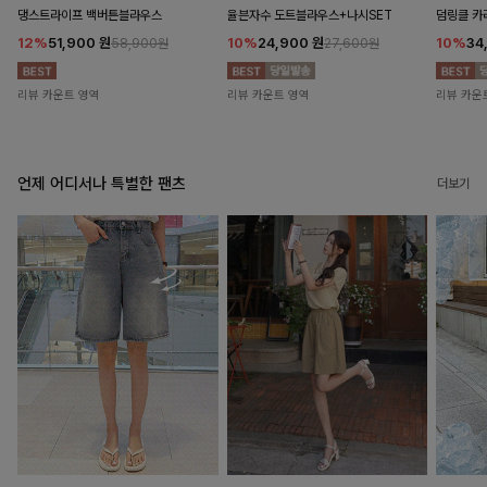
댕스트라이프 백버튼블라우스
율븐자수 도트블라우스+나시SET
덤링클 카
12%
51,900
원
10%
24,900
원
10%
34
58,900원
27,600원
리뷰 카운트 영역
리뷰 카운트 영역
리뷰 카운
언제 어디서나 특별한 팬츠
더보기