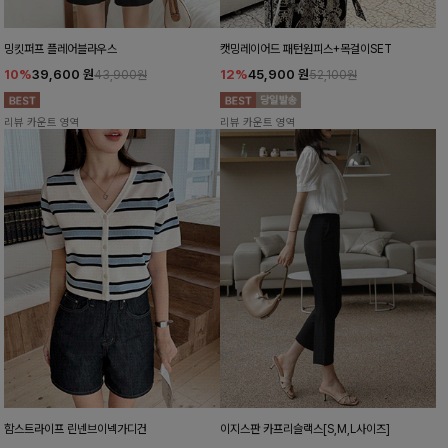
밍킷퍼프 플레어블라우스
캣밍레이어드 패턴원피스+목걸이SET
10%
39,600
원
12%
45,900
원
43,900원
52,100원
리뷰 카운트 영역
리뷰 카운트 영역
함스트라이프 린넨브이넥가디건
이지스판 카프리슬랙스[S,M,L사이즈]