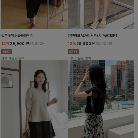
릴픈배색 링클블라우스
헨틴링클 날개티셔츠+치마바지SET
12%
29,900
원
12%
29,900
원
33,900원
33,900원
리뷰 카운트 영역
리뷰 카운트 영역