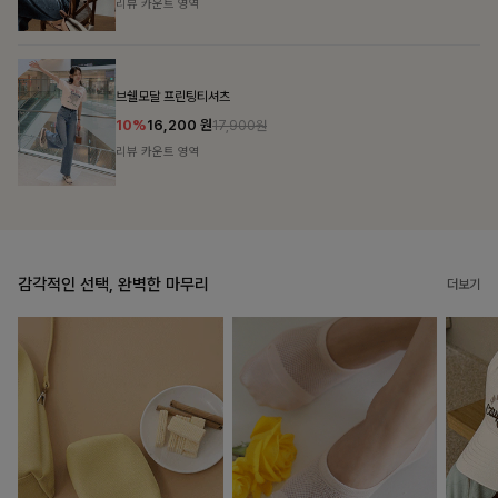
리뷰 카운트 영역
캣시어서커 버튼카라원피스+벨트SET
16%
79,900
원
95,100원
리뷰 카운트 영역
감각적인 선택, 완벽한 마무리
더보기