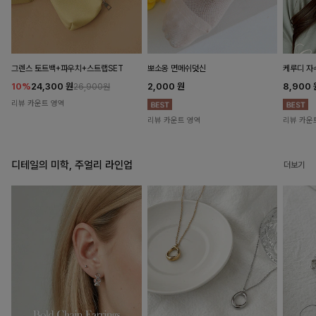
뽀소옹 면메쉬덧신
그렌스 토트백+파우치+스트랩SET
케루디 자
2,000
원
10%
24,300
원
8,900
26,900원
리뷰 카운트 영역
리뷰 카운트 영역
리뷰 카운
디테일의 미학, 주얼리 라인업
더보기