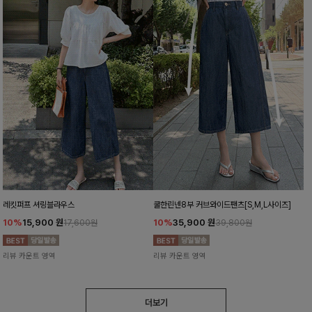
레킷퍼프 셔링블라우스
쿨한린넨8부 커브와이드팬츠[S,M,L사이즈]
10%
15,900
원
10%
35,900
원
17,600원
39,800원
리뷰 카운트 영역
리뷰 카운트 영역
더보기