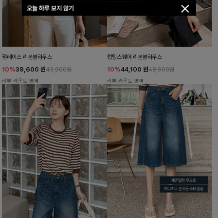
오늘 하루 보지 않기
펌레이스 리본블라우스
럽틸스퀘어 리본블라우스
10%
39,600
원
10%
44,100
원
43,900원
48,900원
리뷰 카운트 영역
리뷰 카운트 영역