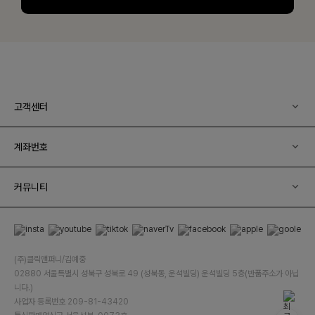
고객센터
계좌번호
커뮤니티
(주)클릭앤퍼니/김예중
02880 서울특별시 성북구 성북로 49 (성북동, 운석빌딩) 운석빌딩 5층(반품주소가 아닙
니다.)
사업자 등록번호 209-81-43420