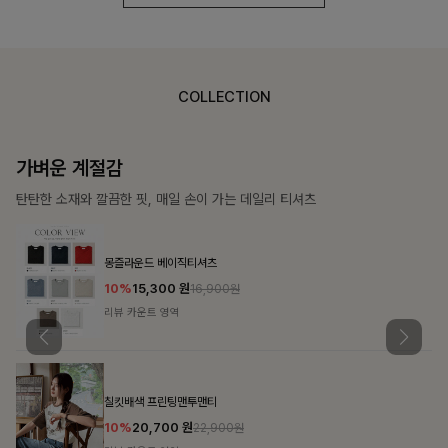
COLLECTION
가장 쉬운 코디
특별한 날부터 일상까지 함께하는 룩
쥬빌스트링 포켓원피스
17%
48,900
원
58,900원
리뷰 카운트 영역
블룬티 나시원피스+셔츠SET
15%
31,900
원
37,500원