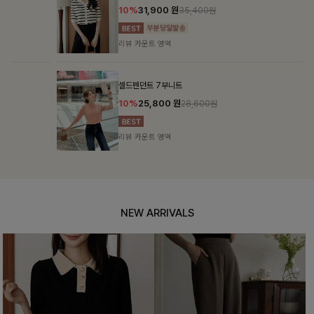
10%
31,900
원
35,400원
리뷰 카운트 영역
셀드펜던트 7부니트
10%
25,800
원
28,600원
리뷰 카운트 영역
NEW ARRIVALS