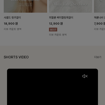
헤룬나비 
사셀드 링귀걸이
피엘룬 써지컬링목걸이
7,900
18,900
원
12,900
원
리뷰 카운
리뷰 카운트 영역
리뷰 카운트 영역
SHORTS VIDEO
더보기