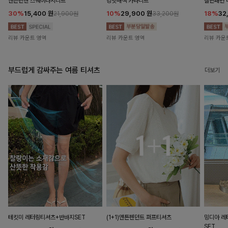
앤즌린넨 스퀘어나시니트
킹밋배색 카라니트
캘핀패턴 
30%
15,400
원
10%
29,900
원
18%
32
21,900원
33,200원
리뷰 카운트 영역
리뷰 카운트 영역
리뷰 카운
부드럽게 감싸주는 여름 티셔츠
더보기
테킷미 레터링티셔츠+반바지SET
(1+1)앤튼펜던트 퍼프티셔츠
밍디아 
SET