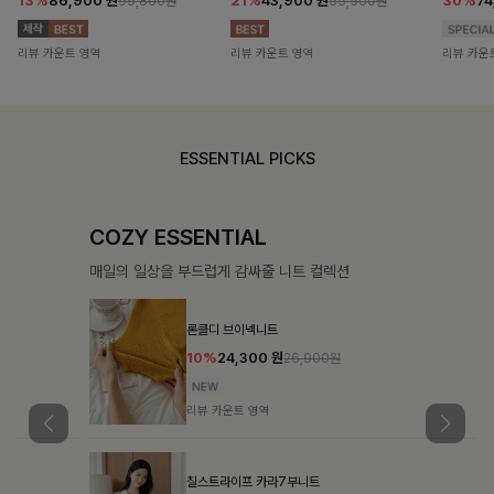
13%
86,900
원
21%
43,900
원
30%
7
99,800원
55,500원
리뷰 카운트 영역
리뷰 카운트 영역
리뷰 카운
ESSENTIAL PICKS
COZY ESSENTIAL
매일의 일상을 부드럽게 감싸줄 니트 컬렉션
론클디 브이넥니트
10%
24,300
원
26,900원
리뷰 카운트 영역
칠스트라이프 카라7부니트