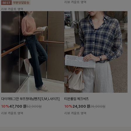
리뷰 카운트 영역
리뷰 카운트 영역
다이어트그만 부츠컷데님팬츠[S,M,L사이즈]
티븐롤업 체크셔츠
10%
47,700
원
10%
24,300
원
52,900원
26,900원
리뷰 카운트 영역
리뷰 카운트 영역