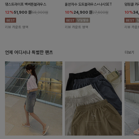
댕스트라이프 백버튼블라우스
율븐자수 도트블라우스+나시SET
덤링클 카
12%
51,900
원
10%
24,900
원
10%
34
58,900원
27,600원
리뷰 카운트 영역
리뷰 카운트 영역
리뷰 카운
언제 어디서나 특별한 팬츠
더보기