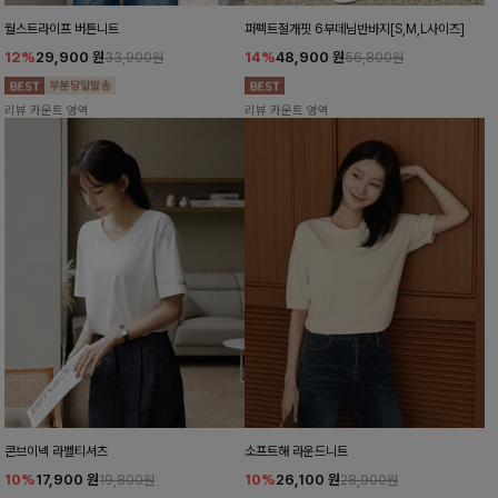
월스트라이프 버튼니트
퍼펙트절개핏 6부데님반바지[S,M,L사이즈]
12%
29,900
원
14%
48,900
원
33,900원
56,800원
리뷰 카운트 영역
리뷰 카운트 영역
콘브이넥 라벨티셔츠
소프트해 라운드니트
10%
17,900
원
10%
26,100
원
19,800원
28,900원