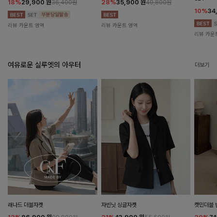
18%
29,900
원
28%
35,900
원
36,400원
49,800원
10%
34
리뷰 카운트 영역
리뷰 카운트 영역
리뷰 카운
여유로운 실루엣의 아우터
더보기
래나드 더블자켓
자빈닛 싱글자켓
캣민더블 