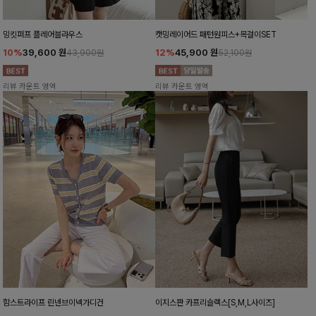
밍킷퍼프 플레어블라우스
캣밍레이어드 패턴원피스+목걸이SET
10%
39,600
원
12%
45,900
원
43,900원
52,100원
리뷰 카운트 영역
리뷰 카운트 영역
함스트라이프 린넨브이넥가디건
이지스판 카프리슬랙스[S,M,L사이즈]