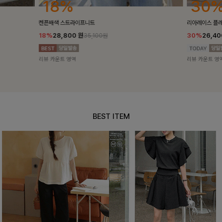
30%
16%
리아레이스 플레어스커트
made, 롱브
30%
26,400
원
16%
29,9
37,700원
리뷰 카운트 영역
리뷰 카운트 영
BEST ITEM