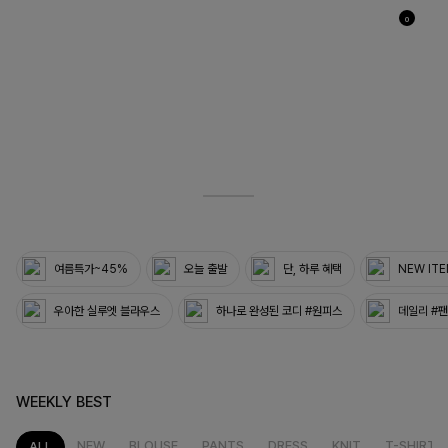
0
06
33
여름특가~45%
오늘 출발
단, 하루 혜택
NEW IT
우아한 실루엣 블라우스
하나로 완성된 코디 #원피스
데일리 #
WEEKLY BEST
NEW
BLOUSE
PANTS
DRESS
KNIT
T-SHIRT
ALL