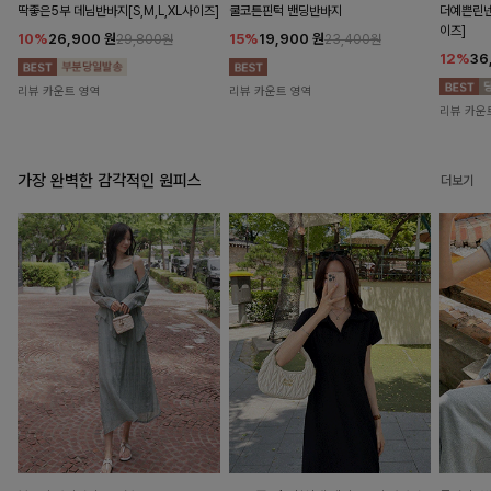
딱좋은5부 데님반바지[S,M,L,XL사이즈]
쿨코튼핀턱 밴딩반바지
더예쁜린넨
이즈]
10%
26,900
원
15%
19,900
원
29,800원
23,400원
12%
36
리뷰 카운트 영역
리뷰 카운트 영역
리뷰 카운
가장 완벽한 감각적인 원피스
더보기