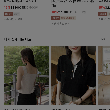
블룬티 나시원피스+셔츠SET
[주문폭주/군살삭제]젤링클프리 카라원
롬셔링배
피스
15%
31,900
원
15%
32
37,500원
18%
27,900
원
34,000원
리뷰 카운트 영역
리뷰 카운
리뷰 카운트 영역
다시 찾게되는 니트
더보기