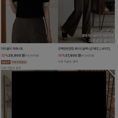
더리골지 카라니트
강력한편안함 와이드슬랙스[FREE,L사이즈]
12%
29,900
원
10%
37,800
원
33,900원
41,900원
리뷰 카운트 영역
리뷰 카운트 영역