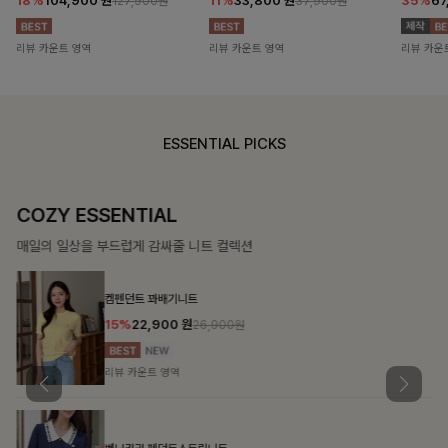
18%
104,900
원
11%
33,800
원
35%
67
127,900원
37,900원
리뷰 카운트 영역
리뷰 카운트 영역
리뷰 카운
ESSENTIAL PICKS
COZY ESSENTIAL
매일의 일상을 부드럽게 감싸줄 니트 컬렉션
켐펜던트 꽈배기니트
15%
22,900
원
26,900원
리뷰 카운트 영역