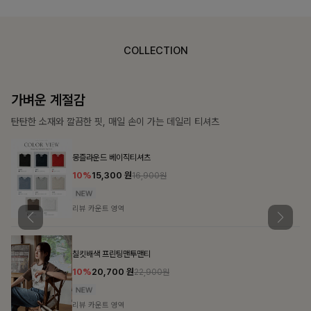
COLLECTION
가장 쉬운 코디
특별한 날부터 일상까지 함께하는 룩
큐플리츠 블라우스+스커트+벨트SET
10%
57,600
원
63,900원
리뷰 카운트 영역
밴스트라이프 스트링원피스
25%
35,100
원
46,800원
리뷰 카운트 영역