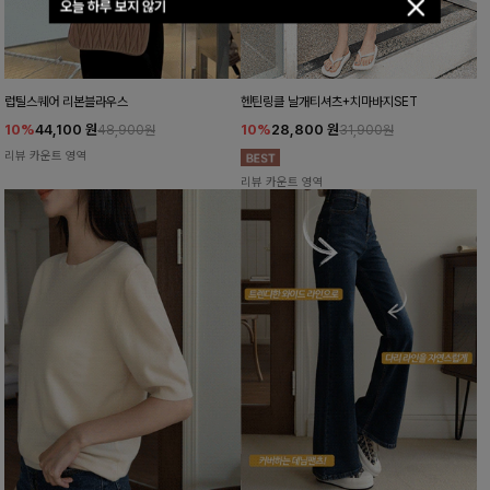
오늘 하루 보지 않기
럽틸스퀘어 리본블라우스
헨틴링클 날개티셔츠+치마바지SET
10%
44,100
원
10%
28,800
원
48,900원
31,900원
리뷰 카운트 영역
리뷰 카운트 영역