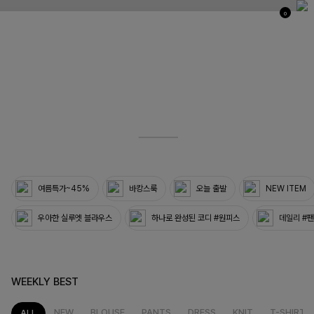
0
03
33
여름특가~45%
바캉스룩
오늘 출발
NEW ITEM
우아한 실루엣 블라우스
하나로 완성된 코디 #원피스
데일리 #
WEEKLY BEST
NEW
BLOUSE
PANTS
DRESS
KNIT
T-SHIRT
ALL