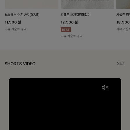
노블레스 순은 반지(92.5)
피엘룬 써지컬링목걸이
사셀드 링
11,900
원
12,900
원
18,90
리뷰 카운트 영역
리뷰 카운
리뷰 카운트 영역
SHORTS VIDEO
더보기