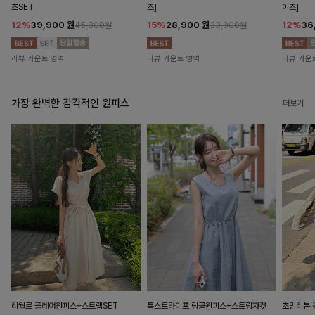
츠SET
즈]
이즈]
12%
39,900
원
15%
28,900
원
12%
36
45,300원
33,900원
리뷰 카운트 영역
리뷰 카운트 영역
리뷰 카운
가장 완벽한 감각적인 원피스
더보기
리월르 플레어원피스+스트랩SET
특스트라이프 링클원피스+스트링자켓
초밍리본 