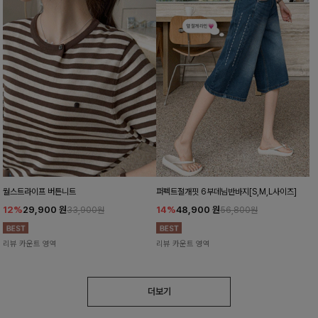
월스트라이프 버튼니트
퍼펙트절개핏 6부데님반바지[S,M,L사이즈]
12%
29,900
원
14%
48,900
원
33,900원
56,800원
리뷰 카운트 영역
리뷰 카운트 영역
더보기