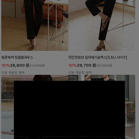
릴픈배색 링클블라우스
멋진핏완성 일자배기슬랙스[S,M,L사이즈]
10%
28,800
원
10%
29,700
원
31,900원
32,900원
리뷰 카운트 영역
리뷰 카운트 영역