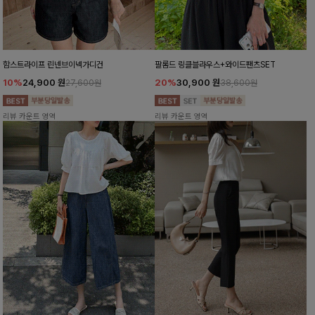
함스트라이프 린넨브이넥가디건
팔롬드 링클블라우스+와이드팬츠SET
10%
24,900
원
20%
30,900
원
27,600원
38,600원
리뷰 카운트 영역
리뷰 카운트 영역