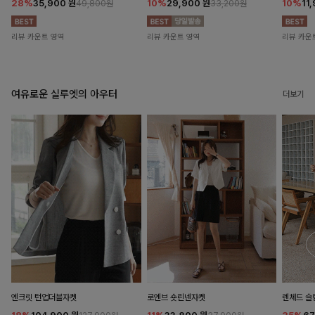
28%
35,900
원
10%
29,900
원
10%
11
49,800원
33,200원
리뷰 카운트 영역
리뷰 카운트 영역
리뷰 카운
여유로운 실루엣의 아우터
더보기
엔크릿 턴업더블자켓
로엔브 숏린넨자켓
렌체드 슬