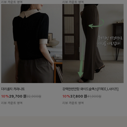
리뷰 카운트 영역
리뷰 카운트 영역
더리골지 카라니트
강력한편안함 와이드슬랙스[FREE,L사이즈]
10%
29,700
원
10%
37,800
원
32,900원
41,900원
리뷰 카운트 영역
리뷰 카운트 영역