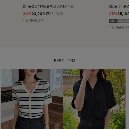
밴스트라이프 스트링원피스
쥬린레이스 카
25%
35,100
원
12%
34,90
46,800원
리뷰 카운트 영역
리뷰 카운트 영
BEST ITEM