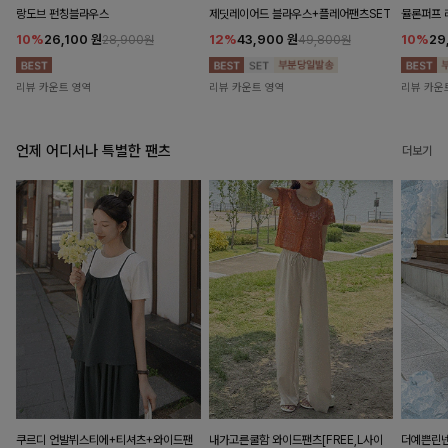
랑도브 펀칭블라우스
제딧레이어드 블라우스+플레어팬츠SET
뮬론퍼프
10%
26,100
원
12%
43,900
원
10%
29
28,900원
49,800원
리뷰 카운트 영역
리뷰 카운트 영역
리뷰 카운
언제 어디서나 특별한 팬츠
더보기
쿠르디 언발뷔스티에+티셔츠+와이드팬
내가고른쿨함 와이드팬츠[FREE,L사이
더예쁜린넨