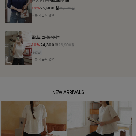
벤닛카라 펜던트스트링니트
12%
25,800
원
29,300원
리뷰 카운트 영역
폴딘울 골지유넥니트
10%
24,300
원
26,900원
리뷰 카운트 영역
NEW ARRIVALS