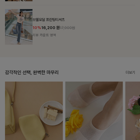
룬셀퍼프 셔링원피스
10%
36,900
원
40,900원
리뷰 카운트 영역
감각적인 선택, 완벽한 마무리
더보기