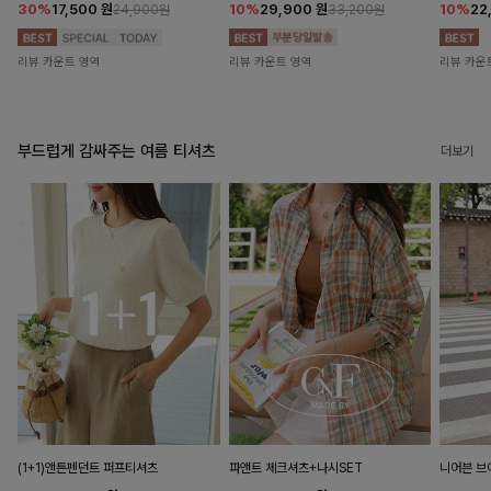
30%
17,500
원
10%
29,900
원
10%
22
24,900원
33,200원
리뷰 카운트 영역
리뷰 카운트 영역
리뷰 카운
부드럽게 감싸주는 여름 티셔츠
더보기
(1+1)앤튼펜던트 퍼프티셔츠
파앤트 체크셔츠+나시SET
니어븐 브