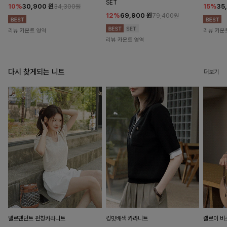
SET
10%
30,900
원
15%
35
34,300원
12%
69,900
원
79,400원
리뷰 카운트 영역
리뷰 카운
리뷰 카운트 영역
다시 찾게되는 니트
더보기
델로펜던트 펀칭카라니트
킹밋배색 카라니트
캘로이 비