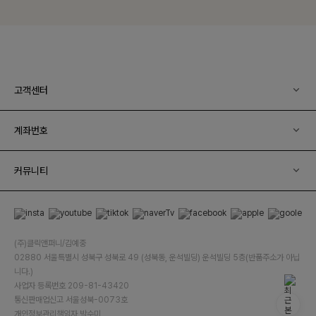
고객센터
계좌번호
커뮤니티
(주)클릭앤퍼니/김예중
02880 서울특별시 성북구 성북로 49 (성북동, 운석빌딩) 운석빌딩 5층(반품주소가 아닙
니다.)
사업자 등록번호 209-81-43420
통신판매업신고 서울성북-0073호
개인정보관리책임자 박수미