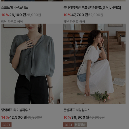
소프트해 라운드니트
롱다리넘버원 부츠컷데님팬츠[S,M,L사이즈]
10%
26,100
원
10%
47,700
원
28,900원
52,900원
리뷰 카운트 영역
리뷰 카운트 영역
밍팃퍼프 타이블라우스
룬셀퍼프 셔링원피스
14%
42,900
원
10%
36,900
원
49,800원
40,900원