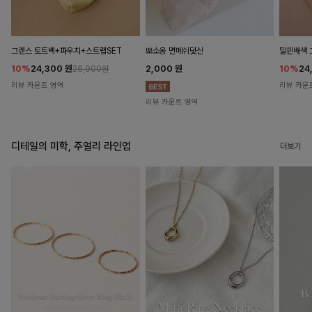
뽀소옹 면메쉬덧신
그렌스 토트백+파우치+스트랩SET
밀핀배색 
2,000
원
10%
24,300
원
10%
24
26,900원
리뷰 카운트 영역
리뷰 카운
리뷰 카운트 영역
디테일의 미학, 주얼리 라인업
더보기