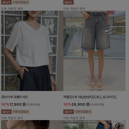
리뷰 카운트 영역
리뷰 카운트 영역
콘브이넥 라벨티셔츠
딱좋은5부 데님반바지[S,M,L,XL사이즈]
10%
17,900
원
10%
26,900
원
19,800원
29,800원
리뷰 카운트 영역
리뷰 카운트 영역