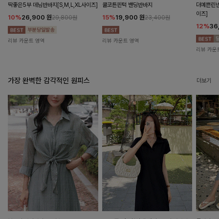
딱좋은5부 데님반바지[S,M,L,XL사이즈]
쿨코튼핀턱 밴딩반바지
더예쁜린넨
이즈]
10%
26,900
원
15%
19,900
원
29,800원
23,400원
12%
36
리뷰 카운트 영역
리뷰 카운트 영역
리뷰 카운
가장 완벽한 감각적인 원피스
더보기