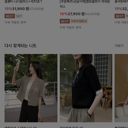
블룬티 나시원피스+셔츠SET
[주문폭주/군살삭제]젤링클프리 카라원
롬셔링배
피스
15%
31,900
원
15%
32
37,500원
18%
27,900
원
34,000원
리뷰 카운트 영역
리뷰 카운
리뷰 카운트 영역
다시 찾게되는 니트
더보기