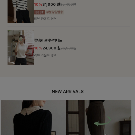
10%
31,900
원
35,400원
리뷰 카운트 영역
폴딘울 골지유넥니트
10%
24,300
원
26,900원
리뷰 카운트 영역
NEW ARRIVALS