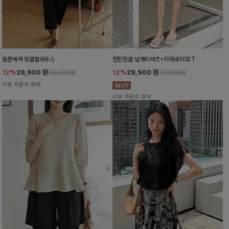
릴픈배색 링클블라우스
헨틴링클 날개티셔츠+치마바지SET
12%
29,900
원
12%
29,900
원
33,900원
33,900원
리뷰 카운트 영역
리뷰 카운트 영역