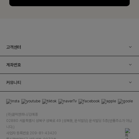
고객센터
계좌번호
커뮤니티
(주)클릭앤퍼니/김예중
02880 서울특별시 성북구 성북로 49 (성북동, 운석빌딩) 운석빌딩 5층(반품주소가 아닙
니다.)
사업자 등록번호 209-81-43420