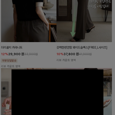
더리골지 카라니트
강력한편안함 와이드슬랙스[FREE,L사이즈]
12%
29,900
원
10%
37,800
원
33,900원
41,900원
리뷰 카운트 영역
리뷰 카운트 영역