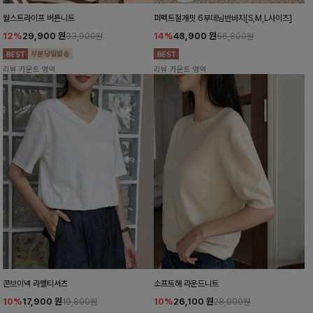
월스트라이프 버튼니트
퍼펙트절개핏 6부데님반바지[S,M,L사이즈]
12%
29,900
원
14%
48,900
원
33,900원
56,800원
리뷰 카운트 영역
리뷰 카운트 영역
콘브이넥 라벨티셔츠
소프트해 라운드니트
10%
17,900
원
10%
26,100
원
19,800원
28,900원