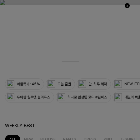
0
03
33
여름특가~45%
오늘 출발
단, 하루 혜택
NEW IT
우아한 실루엣 블라우스
하나로 완성된 코디 #원피스
데일리 #
WEEKLY BEST
NEW
BLOUSE
PANTS
DRESS
KNIT
T-SHIRT
ALL