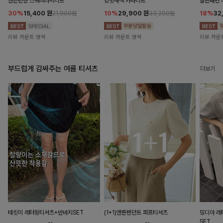
앤즌린넨 스퀘어나시니트
킹밋배색 카라니트
캘핀패턴 
30%
15,400
원
10%
29,900
원
18%
32
21,900원
33,200원
리뷰 카운트 영역
리뷰 카운트 영역
리뷰 카운
부드럽게 감싸주는 여름 티셔츠
더보기
테킷미 레터링티셔츠+반바지SET
(1+1)앤튼펜던트 퍼프티셔츠
밍디아 
SET