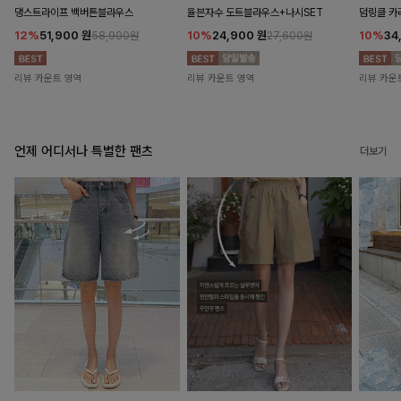
댕스트라이프 백버튼블라우스
율븐자수 도트블라우스+나시SET
덤링클 카
12%
51,900
원
10%
24,900
원
10%
34
58,900원
27,600원
리뷰 카운트 영역
리뷰 카운트 영역
리뷰 카운
언제 어디서나 특별한 팬츠
더보기