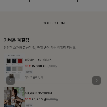
COLLECTION
가장 쉬운 코디
특별한 날부터 일상까지 함께하는 룩
쥬빌스트링 포켓원피스
17%
48,900
원
58,900원
리뷰 카운트 영역
블룬티 나시원피스+셔츠SET
15%
31,900
원
37,500원