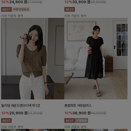
10%
24,900
원
13%
33,900
원
27,600원
38,900원
리뷰 카운트 영역
리뷰 카운트 영역
윌리덤 라운드앤브이넥가디건
룬셀퍼프 셔링원피스
10%
20,900
원
10%
36,900
원
23,200원
40,900원
리뷰 카운트 영역
리뷰 카운트 영역