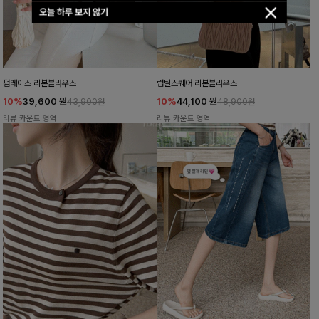
오늘 하루 보지 않기
펌레이스 리본블라우스
럽틸스퀘어 리본블라우스
10%
39,600
원
10%
44,100
원
43,900원
48,900원
리뷰 카운트 영역
리뷰 카운트 영역