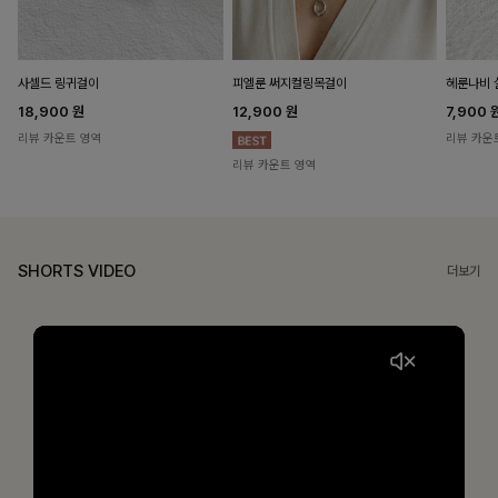
헤룬나비 
사셀드 링귀걸이
피엘룬 써지컬링목걸이
7,900
18,900
원
12,900
원
리뷰 카운
리뷰 카운트 영역
리뷰 카운트 영역
SHORTS VIDEO
더보기