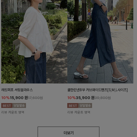
레킷퍼프 셔링블라우스
쿨한린넨8부 커브와이드팬츠[S,M,L사이즈]
10%
15,900
원
10%
35,900
원
17,600원
39,800원
리뷰 카운트 영역
리뷰 카운트 영역
더보기