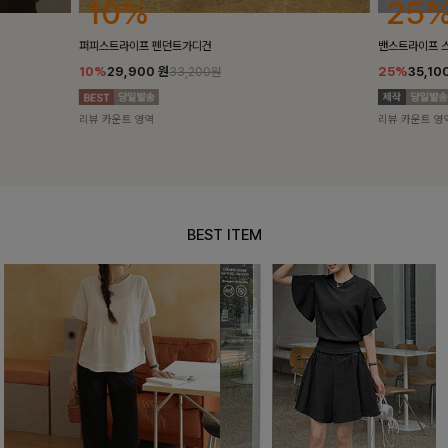
25%
10%
밴스트라이프 스트링원피스
[5천장돌파/C
25%
35,100
원
10%
34,90
46,800원
리뷰 카운트 영역
리뷰 카운트 영
BEST ITEM