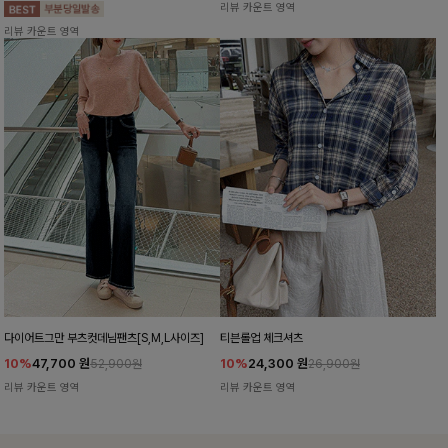
리뷰 카운트 영역
리뷰 카운트 영역
다이어트그만 부츠컷데님팬츠[S,M,L사이즈]
티븐롤업 체크셔츠
10%
47,700
원
10%
24,300
원
52,900원
26,900원
리뷰 카운트 영역
리뷰 카운트 영역