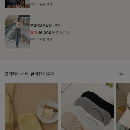
리뷰 카운트 영역
캣시어서커 버튼카라원피스+벨트SET
16%
79,900
원
95,100원
리뷰 카운트 영역
감각적인 선택, 완벽한 마무리
더보기