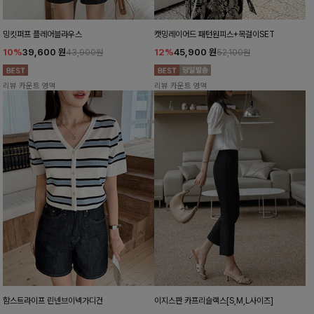
밍킷퍼프 플레어블라우스
캣밍레이어드 패턴원피스+목걸이SET
10%
39,600
원
12%
45,900
원
43,900원
52,100원
리뷰 카운트 영역
리뷰 카운트 영역
함스트라이프 린넨브이넥가디건
이지스판 카프리슬랙스[S,M,L사이즈]