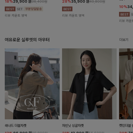
18%
29,900
원
28%
35,900
원
36,400원
49,800원
10%
34
리뷰 카운트 영역
리뷰 카운트 영역
리뷰 카운
여유로운 실루엣의 아우터
더보기
래나드 더블자켓
자빈닛 싱글자켓
캣민더블 