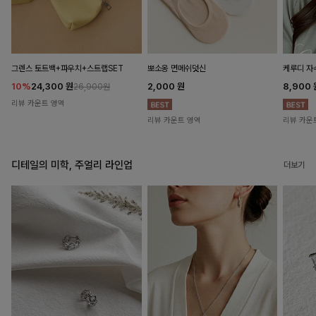
뽀소옹 면메쉬덧신
그렌스 토트백+파우치+스트랩SET
케루디 자
2,000
원
10%
24,300
원
8,900
26,900원
리뷰 카운트 영역
리뷰 카운트 영역
리뷰 카운
디테일의 미학, 주얼리 라인업
더보기