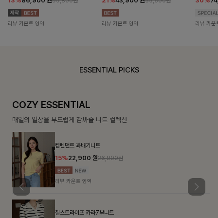
13%
86,900
원
21%
43,900
원
30%
7
99,800원
55,500원
리뷰 카운트 영역
리뷰 카운트 영역
리뷰 카운
ESSENTIAL PICKS
COZY ESSENTIAL
매일의 일상을 부드럽게 감싸줄 니트 컬렉션
켐펜던트 꽈배기니트
15%
22,900
원
26,900원
리뷰 카운트 영역
칠스트라이프 카라7부니트