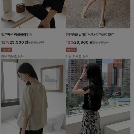
릴픈배색 링클블라우스
헨틴링클 날개티셔츠+치마바지SET
12%
29,900
원
12%
29,900
원
33,900원
33,900원
리뷰 카운트 영역
리뷰 카운트 영역