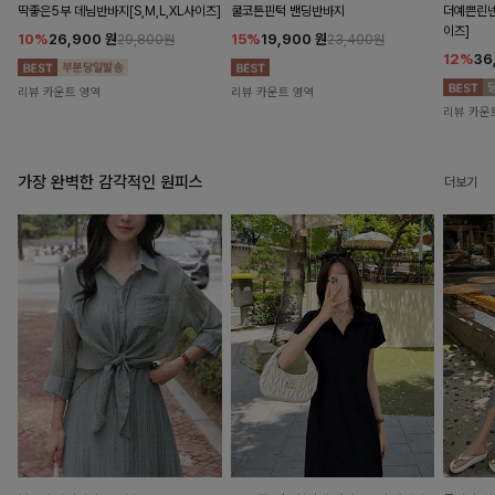
딱좋은5부 데님반바지[S,M,L,XL사이즈]
쿨코튼핀턱 밴딩반바지
더예쁜린넨
이즈]
10%
26,900
원
15%
19,900
원
29,800원
23,400원
12%
36
리뷰 카운트 영역
리뷰 카운트 영역
리뷰 카운
가장 완벽한 감각적인 원피스
더보기