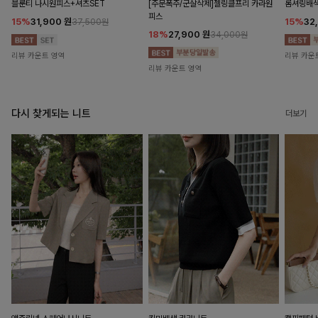
블룬티 나시원피스+셔츠SET
[주문폭주/군살삭제]젤링클프리 카라원
롬셔링배
피스
15%
31,900
원
15%
32
37,500원
18%
27,900
원
34,000원
리뷰 카운트 영역
리뷰 카운
리뷰 카운트 영역
다시 찾게되는 니트
더보기