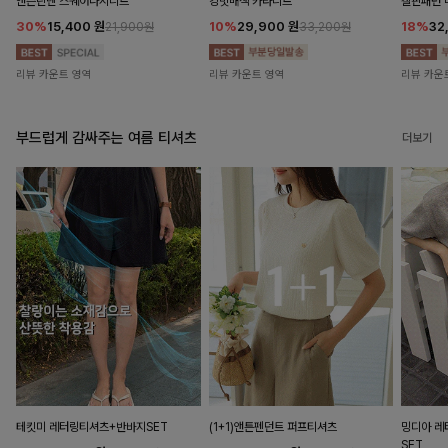
앤즌린넨 스퀘어나시니트
킹밋배색 카라니트
캘핀패턴 
30%
15,400
원
10%
29,900
원
18%
32
21,900원
33,200원
리뷰 카운트 영역
리뷰 카운트 영역
리뷰 카운
부드럽게 감싸주는 여름 티셔츠
더보기
테킷미 레터링티셔츠+반바지SET
(1+1)앤튼펜던트 퍼프티셔츠
밍디아 
SET