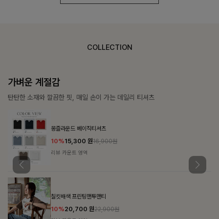
COLLECTION
가장 쉬운 코디
특별한 날부터 일상까지 함께하는 룩
쥬빌스트링 포켓원피스
17%
48,900
원
58,900원
리뷰 카운트 영역
블룬티 나시원피스+셔츠SET
15%
31,900
원
37,500원