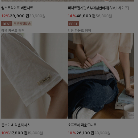
월스트라이프 버튼니트
퍼펙트절개핏 6부데님반바지[S,M,L사이즈]
12%
29,900
원
14%
48,900
원
33,900원
56,800원
리뷰 카운트 영역
리뷰 카운트 영역
콘브이넥 라벨티셔츠
소프트해 라운드니트
10%
17,900
원
10%
26,100
원
19,800원
28,900원