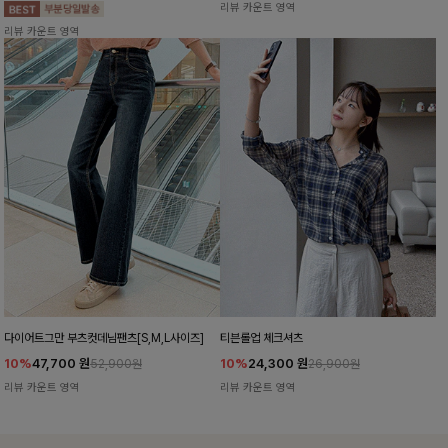
리뷰 카운트 영역
리뷰 카운트 영역
다이어트그만 부츠컷데님팬츠[S,M,L사이즈]
티븐롤업 체크셔츠
10%
47,700
원
10%
24,300
원
52,900원
26,900원
리뷰 카운트 영역
리뷰 카운트 영역