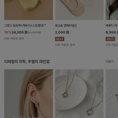
뽀소옹 면메쉬덧신
그렌스 토트백+파우치+스트랩SET
케루디 자
2,000
원
10%
24,300
원
8,900
26,900원
리뷰 카운트 영역
리뷰 카운트 영역
리뷰 카운
디테일의 미학, 주얼리 라인업
더보기