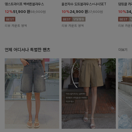
댕스트라이프 백버튼블라우스
율븐자수 도트블라우스+나시SET
덤링클 카
12%
51,900
원
10%
24,900
원
10%
34
58,900원
27,600원
리뷰 카운트 영역
리뷰 카운트 영역
리뷰 카운
언제 어디서나 특별한 팬츠
더보기