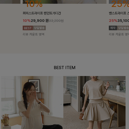
25%
10%
밴스트라이프 스트링원피스
[5천장돌파/C
25%
35,100
원
10%
34,90
46,800원
리뷰 카운트 영역
리뷰 카운트 영
BEST ITEM