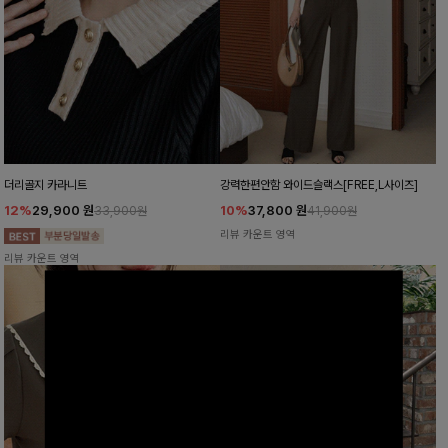
더리골지 카라니트
강력한편안함 와이드슬랙스[FREE,L사이즈]
12%
29,900
원
10%
37,800
원
33,900원
41,900원
리뷰 카운트 영역
리뷰 카운트 영역