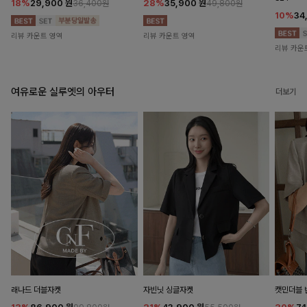
18%
29,900
원
28%
35,900
원
36,400원
49,800원
10%
34
리뷰 카운트 영역
리뷰 카운트 영역
리뷰 카운
여유로운 실루엣의 아우터
더보기
래나드 더블자켓
자빈닛 싱글자켓
캣민더블 