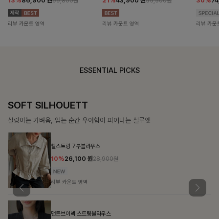
13%
86,900
원
21%
43,900
원
30%
7
99,800원
55,500원
리뷰 카운트 영역
리뷰 카운트 영역
리뷰 카운
ESSENTIAL PICKS
COZY ESSENTIAL
매일의 일상을 부드럽게 감싸줄 니트 컬렉션
론클디 브이넥니트
10%
24,300
원
26,900원
리뷰 카운트 영역
칠스트라이프 카라7부니트