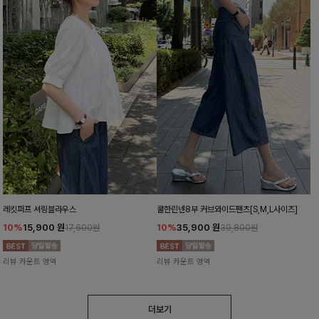
레킷퍼프 셔링블라우스
쿨한린넨8부 커브와이드팬츠[S,M,L사이즈]
10%
15,900
원
10%
35,900
원
17,600원
39,800원
리뷰 카운트 영역
리뷰 카운트 영역
더보기