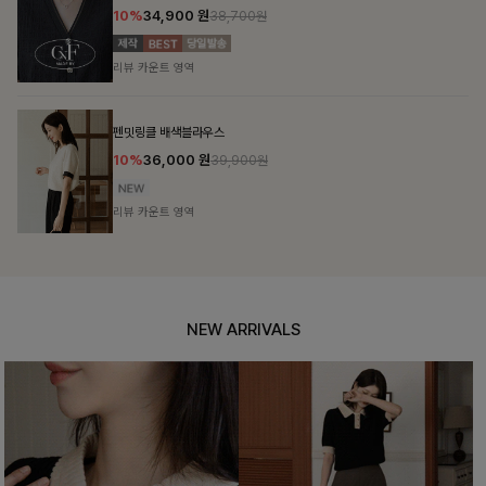
10%
31,900
원
35,400원
리뷰 카운트 영역
셀드펜던트 7부니트
10%
25,800
원
28,600원
리뷰 카운트 영역
NEW ARRIVALS