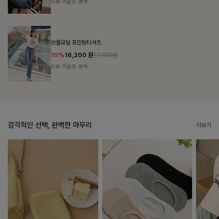
리뷰 카운트 영역
캣시어서커 버튼카라원피스+벨트SET
16%
79,900
원
95,100원
리뷰 카운트 영역
감각적인 선택, 완벽한 마무리
더보기