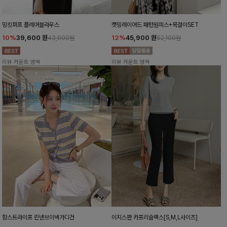
밍킷퍼프 플레어블라우스
캣밍레이어드 패턴원피스+목걸이SET
10%
39,600
원
12%
45,900
원
43,900원
52,100원
리뷰 카운트 영역
리뷰 카운트 영역
함스트라이프 린넨브이넥가디건
이지스판 카프리슬랙스[S,M,L사이즈]