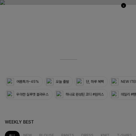
0
03
33
여름특가~45%
오늘 출발
단, 하루 혜택
NEW IT
우아한 실루엣 블라우스
하나로 완성된 코디 #원피스
데일리 #
WEEKLY BEST
NEW
BLOUSE
PANTS
DRESS
KNIT
T-SHIRT
ALL