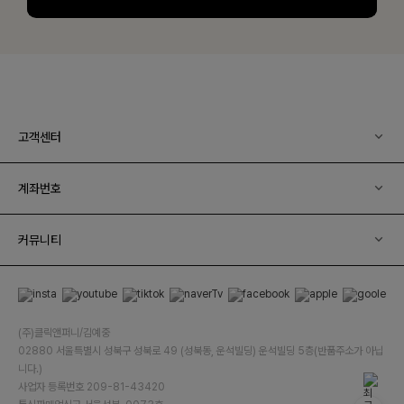
고객센터
계좌번호
커뮤니티
(주)클릭앤퍼니/김예중
02880 서울특별시 성북구 성북로 49 (성북동, 운석빌딩) 운석빌딩 5층(반품주소가 아닙
니다.)
사업자 등록번호 209-81-43420