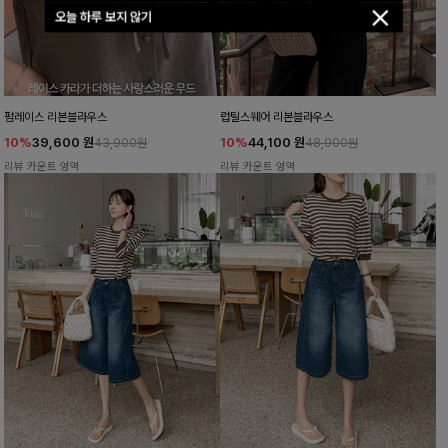
오늘 하루 보지 않기
펌레이스 리본블라우스
럽틸스퀘어 리본블라우스
10%
39,600
원
10%
44,100
원
43,900원
48,900원
리뷰 카운트 영역
리뷰 카운트 영역