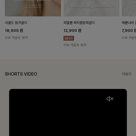
헤룬나비 
사셀드 링귀걸이
피엘룬 써지컬링목걸이
7,900
18,900
원
12,900
원
리뷰 카운
리뷰 카운트 영역
리뷰 카운트 영역
SHORTS VIDEO
더보기