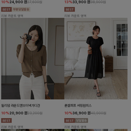
10%
24,900
원
13%
33,900
원
27,600원
38,900원
리뷰 카운트 영역
리뷰 카운트 영역
윌리덤 라운드앤브이넥가디건
룬셀퍼프 셔링원피스
10%
20,900
원
10%
36,900
원
23,200원
40,900원
리뷰 카운트 영역
리뷰 카운트 영역