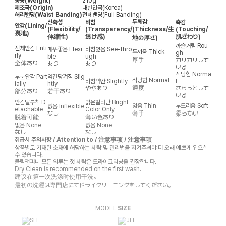
중량(Weight)
210g
제조국(Origin)
대한민국(Korea)
허리밴딩(Waist Banding)
전체밴딩(Full Banding)
두께감
신축성
비침
촉감
안감
(Lining/
(Flexibility/
(Transparency/
(Thickness/生
(Touching/
裏地)
伸縮性)
透け感)
肌ざわり)
地の厚さ)
까슬거림
Rou
전체안감
Enti
매우좋음
Flexi
비침있음
See-thro
두꺼움
Thick
gh
rly
ble
ugh
厚手
カサカサして
全体あり
あり
あり
いる
적당함
Norma
부분안감
Part
약간당겨짐
Slig
적당함
Normal
비침약간
Slightly
l
ially
htly
適度
ややあり
さらっとして
部分あり
若干あり
いる
안감탈부착
D
밝은칼라만
Bright
얇음
Thin
부드러움
Soft
없음
Inflexible
etachable
Color Only
なし
薄手
柔らかい
脱着可能
薄い色あり
없음
None
없음
None
なし
なし
취급시 주의사항 / Attention to / 注意事项 / 注意事項
상품별로 기재된 소재에 해당하는 세탁 및 관리법을 지켜주셔야 더 오래 예쁘게 입으실
수 있습니다.
클릭앤퍼니 모든 의류는 첫 세탁은 드라이크리닝을 권장합니다.
Dry Clean is recommended on the first wash.
建议在第一次洗涤时使用干洗。
最初の洗濯は専門店にてドライクリーニングをしてください。
MODEL
SIZE