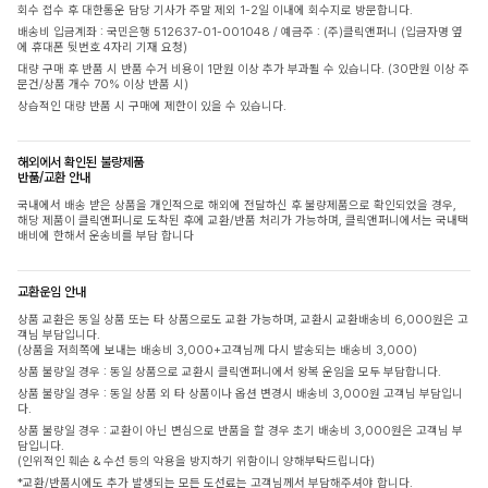
회수 접수 후 대한통운 담당 기사가 주말 제외 1-2일 이내에 회수지로 방문합니다.
배송비 입금계좌 : 국민은행 512637-01-001048 / 예금주 : (주)클릭앤퍼니 (입금자명 옆
에 휴대폰 뒷번호 4자리 기재 요청)
대량 구매 후 반품 시 반품 수거 비용이 1만원 이상 추가 부과될 수 있습니다. (30만원 이상 주
문건/상품 개수 70% 이상 반품 시)
상습적인 대량 반품 시 구매에 제한이 있을 수 있습니다.
해외에서 확인된 불량제품
반품/교환 안내
국내에서 배송 받은 상품을 개인적으로 해외에 전달하신 후 불량제품으로 확인되었을 경우,
해당 제품이 클릭앤퍼니로 도착된 후에 교환/반품 처리가 가능하며, 클릭앤퍼니에서는 국내택
배비에 한해서 운송비를 부담 합니다
교환운임 안내
상품 교환은 동일 상품 또는 타 상품으로도 교환 가능하며, 교환시 교환배송비 6,000원은 고
객님 부담입니다.
(상품을 저희쪽에 보내는 배송비 3,000+고객님께 다시 발송되는 배송비 3,000)
상품 불량일 경우 : 동일 상품으로 교환시 클릭앤퍼니에서 왕복 운임을 모두 부담합니다.
상품 불량일 경우 : 동일 상품 외 타 상품이나 옵션 변경시 배송비 3,000원 고객님 부담입니
다.
상품 불량일 경우 : 교환이 아닌 변심으로 반품을 할 경우 초기 배송비 3,000원은 고객님 부
담입니다.
(인위적인 훼손 & 수선 등의 악용을 방지하기 위함이니 양해부탁드립니다)
*교환/반품시에도 추가 발생되는 모든 도선료는 고객님께서 부담해주셔야 합니다.