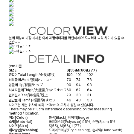
실제 색상과 가장 가까운 아래 제품이미지를 확인하세요! 모니터에 따라 차이가 있을 수
있습니다.
(cm기준)
SIZE
S(55)
M(66)
L(77)
총길이
Total Length/全長/着丈
100
101
102
허리둘레
Waist/腰圍/ウエスト
70
74
78
힙둘레
Hip/臀圍/ヒップ
90
94
98
허벅지둘레
Thigh/大腿圍/わたりまわり
60
62
64
밑위길이
Rise/褲檔長/股上
29
30
31
밑단둘레
Hem/下擺圍/裾まわり
46
48
50
사이즈는 재는 위치에 따라 1~3cm의 오차가 생길 수 있습니다.
There may be 1~3cm difference depending on the measuring
method / location.
색상(Color)
블랙(Black), 베이지(Beige)
소재(Material)
폴리에스터(Polyester) 95%, 스판(Span) 5%
사이즈(Size)
S(55), M(66), L(77)
세탁방법(Washing)
드라이크리닝(Dry cleaning), 손세탁(Hand wash)