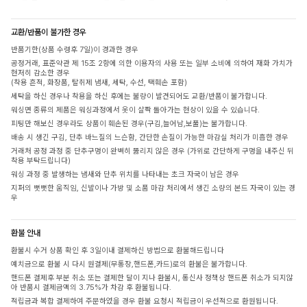
교환/반품이 불가한 경우
반품기한(상품 수령후 7일)이 경과한 경우
공정거래, 표준약관 제 15조 2항에 의한 이용자의 사용 또는 일부 소비에 의하여 재화 가치가
현저히 감소한 경우
(착용 흔적, 화장품, 탈취제 냄새, 세탁, 수선, 택훼손 포함)
세탁을 하신 경우나 착용을 하신 후에는 불량이 발견되어도 교환/반품이 불가합니다.
워싱면 종류의 제품은 워싱과정에서 옷이 살짝 돌아가는 현상이 있을 수 있습니다.
피팅만 해보신 경우라도 상품이 훼손된 경우(구김,늘어남,보풀)는 불가합니다.
배송 시 생긴 구김, 단추 바느질의 느슨함, 간단한 손질이 가능한 마감실 처리가 미흡한 경우
거래처 공정 과정 중 단추구멍이 완벽히 뚫리지 않은 경우 (가위로 간단하게 구멍을 내주신 뒤
착용 부탁드립니다)
워싱 과정 중 발생하는 냄새와 단추 위치를 나타내는 초크 자국이 남은 경우
지퍼의 뻣뻣한 움직임, 신발이나 가방 및 소품 마감 처리에서 생긴 소량의 본드 자국이 있는 경
우
환불 안내
환불시 수거 상품 확인 후 3일이내 결제하신 방법으로 환불해드립니다
예치금으로 환불 시 다시 원결제(무통장,핸드폰,카드)로의 환불은 불가합니다.
핸드폰 결제후 부분 취소 또는 결제한 달이 지나 환불시, 통신사 정책상 핸드폰 취소가 되지않
아 반품시 결제금액의 3.75%가 차감 후 환불됩니다.
적립금과 복합 결제하여 주문하였을 경우 환불 요청시 적립금이 우선적으로 환원됩니다.