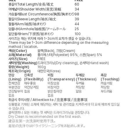
총길이
Total Length/全長/着丈
60
어깨넓이
Shoulder Width/肩宽/肩幅
34
가슴둘레
Bust Circumference/胸围/胸まわり
98
팔길이
Sleeve Length/袖长/袖丈
39
팔둘레
Arm/袖围/袖まわり
44
암홀너비
Armhole/袖根围/アームホール
25
밑단둘레
Hem/下摆围/裾まわり
100
사이즈는 재는 위치에 따라 1~3cm의 오차가 생길 수 있습니다.
There may be 1~3cm difference depending on the measuring
method / location.
색상(Color)
블랙(Black), 크림(Cream)
소재(Material)
폴리에스터(Polyester) 95%, 스판(Span) 5%
사이즈(Size)
FREE
세탁방법(Washing)
드라이크리닝(Dry cleaning), 손세탁(Hand wash)
중량(Weight)
160g
제조국(Origin)
대한민국(Korea)
안감
신축성
비침
두께감
촉감
(Lining)
(Flexibility)
(Transparency)
(Thickness)
(Touching)
전체안감
매우좋음
비침있음
두꺼움
까슬거림
부분안감
약간당겨짐
비침약간
적당함
적당함
안감탈부착
없음
밝은칼라만
얇음
부드러움
없음
없음
취급시 주의사항 / Attention to / 注意事项 / 注意事項
상품별로 기재된 소재에 해당하는 세탁 및 관리법을 지켜주셔야 더 오래 예쁘게 입으실
수 있습니다.
클릭앤퍼니 모든 의류는 첫 세탁은 드라이크리닝을 권장합니다.
Dry Clean is recommended on the first wash.
建议在第一次洗涤时使用干洗。
最初の洗浄ではドライクリーニングをお勧めします。