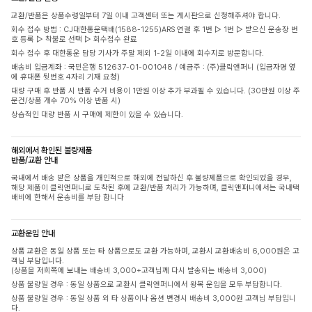
교환/반품은 상품수령일부터 7일 이내 고객센터 또는 게시판으로 신청해주셔야 합니다.
회수 접수 방법 : CJ대한통운택배(1588-1255)ARS 연결 후 1번 ▷ 1번 ▷ 받으신 운송장 번
호 등록 ▷ 착불로 선택 ▷ 회수접수 완료
회수 접수 후 대한통운 담당 기사가 주말 제외 1-2일 이내에 회수지로 방문합니다.
배송비 입금계좌 : 국민은행 512637-01-001048 / 예금주 : (주)클릭앤퍼니 (입금자명 옆
에 휴대폰 뒷번호 4자리 기재 요청)
대량 구매 후 반품 시 반품 수거 비용이 1만원 이상 추가 부과될 수 있습니다. (30만원 이상 주
문건/상품 개수 70% 이상 반품 시)
상습적인 대량 반품 시 구매에 제한이 있을 수 있습니다.
해외에서 확인된 불량제품
반품/교환 안내
국내에서 배송 받은 상품을 개인적으로 해외에 전달하신 후 불량제품으로 확인되었을 경우,
해당 제품이 클릭앤퍼니로 도착된 후에 교환/반품 처리가 가능하며, 클릭앤퍼니에서는 국내택
배비에 한해서 운송비를 부담 합니다
교환운임 안내
상품 교환은 동일 상품 또는 타 상품으로도 교환 가능하며, 교환시 교환배송비 6,000원은 고
객님 부담입니다.
(상품을 저희쪽에 보내는 배송비 3,000+고객님께 다시 발송되는 배송비 3,000)
상품 불량일 경우 : 동일 상품으로 교환시 클릭앤퍼니에서 왕복 운임을 모두 부담합니다.
상품 불량일 경우 : 동일 상품 외 타 상품이나 옵션 변경시 배송비 3,000원 고객님 부담입니
다.