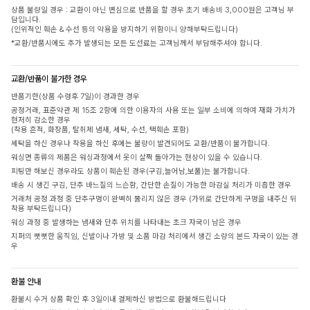
상품 불량일 경우 : 교환이 아닌 변심으로 반품을 할 경우 초기 배송비 3,000원은 고객님 부
담입니다.
(인위적인 훼손 & 수선 등의 악용을 방지하기 위함이니 양해부탁드립니다)
*교환/반품시에도 추가 발생되는 모든 도선료는 고객님께서 부담해주셔야 합니다.
교환/반품이 불가한 경우
반품기한(상품 수령후 7일)이 경과한 경우
공정거래, 표준약관 제 15조 2항에 의한 이용자의 사용 또는 일부 소비에 의하여 재화 가치가
현저히 감소한 경우
(착용 흔적, 화장품, 탈취제 냄새, 세탁, 수선, 택훼손 포함)
세탁을 하신 경우나 착용을 하신 후에는 불량이 발견되어도 교환/반품이 불가합니다.
워싱면 종류의 제품은 워싱과정에서 옷이 살짝 돌아가는 현상이 있을 수 있습니다.
피팅만 해보신 경우라도 상품이 훼손된 경우(구김,늘어남,보풀)는 불가합니다.
배송 시 생긴 구김, 단추 바느질의 느슨함, 간단한 손질이 가능한 마감실 처리가 미흡한 경우
거래처 공정 과정 중 단추구멍이 완벽히 뚫리지 않은 경우 (가위로 간단하게 구멍을 내주신 뒤
착용 부탁드립니다)
워싱 과정 중 발생하는 냄새와 단추 위치를 나타내는 초크 자국이 남은 경우
지퍼의 뻣뻣한 움직임, 신발이나 가방 및 소품 마감 처리에서 생긴 소량의 본드 자국이 있는 경
우
환불 안내
환불시 수거 상품 확인 후 3일이내 결제하신 방법으로 환불해드립니다