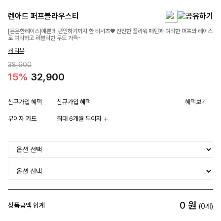
렌아드 퍼프블라우스티
[은은한레이스]예쁜데 편안하기까지 한 티셔츠♥ 잔잔한 플라워 패턴과 여리한 퍼프와 레이스
로 여리하고 러블리한 무드 가득-
개 리뷰
38,600
15%
32,900
신규가입 혜택
신규가입 혜택
혜택보기
무이자 카드
최대 6개월 무이자
0
원
상품금액 합계
(
0
개)