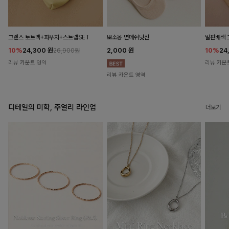
뽀소옹 면메쉬덧신
그렌스 토트백+파우치+스트랩SET
밀핀배색 
2,000
원
10%
24,300
원
10%
24
26,900원
리뷰 카운트 영역
리뷰 카운
리뷰 카운트 영역
디테일의 미학, 주얼리 라인업
더보기