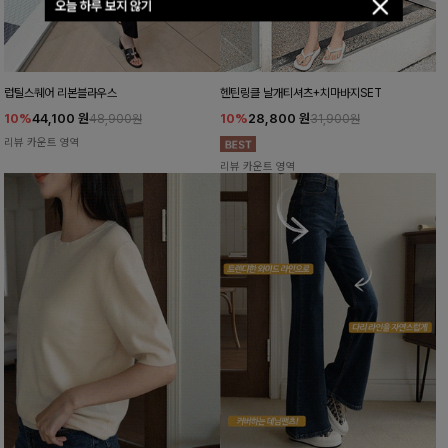
오늘 하루 보지 않기
럽틸스퀘어 리본블라우스
헨틴링클 날개티셔츠+치마바지SET
10%
44,100
원
10%
28,800
원
48,900원
31,900원
리뷰 카운트 영역
리뷰 카운트 영역