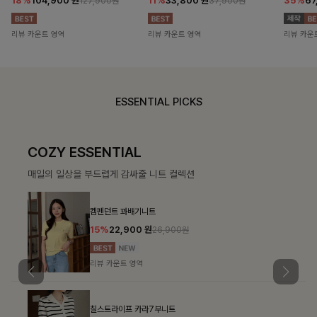
18%
104,900
원
11%
33,800
원
35%
67
127,900원
37,900원
리뷰 카운트 영역
리뷰 카운트 영역
리뷰 카운
ESSENTIAL PICKS
COZY ESSENTIAL
매일의 일상을 부드럽게 감싸줄 니트 컬렉션
켐펜던트 꽈배기니트
15%
22,900
원
26,900원
리뷰 카운트 영역
칠스트라이프 카라7부니트