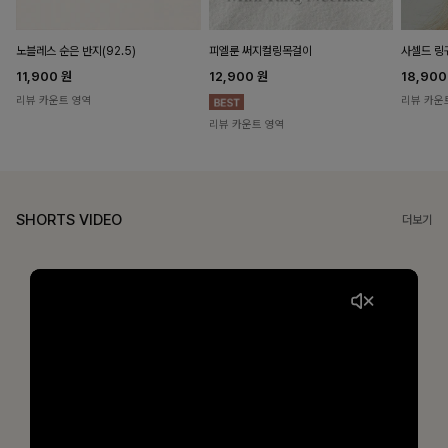
노블레스 순은 반지(92.5)
피엘룬 써지컬링목걸이
사셀드 링
11,900
원
12,900
원
18,90
리뷰 카운트 영역
리뷰 카운
리뷰 카운트 영역
SHORTS VIDEO
더보기