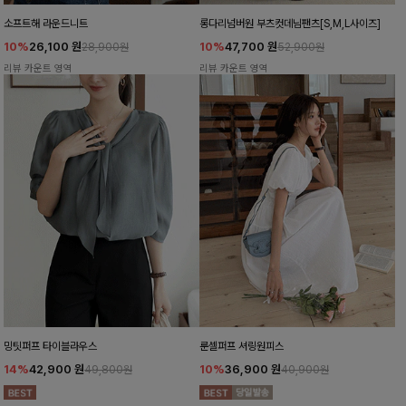
소프트해 라운드니트
롱다리넘버원 부츠컷데님팬츠[S,M,L사이즈]
10%
26,100
원
10%
47,700
원
28,900원
52,900원
리뷰 카운트 영역
리뷰 카운트 영역
밍팃퍼프 타이블라우스
룬셀퍼프 셔링원피스
14%
42,900
원
10%
36,900
원
49,800원
40,900원