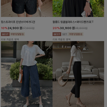
함스트라이프 린넨브이넥가디건
팔롬드 링클블라우스+와이드팬츠SET
10%
24,900
원
20%
30,900
원
27,600원
38,600원
리뷰 카운트 영역
리뷰 카운트 영역