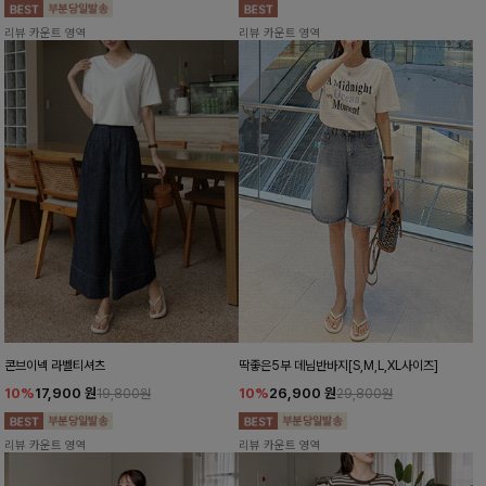
리뷰 카운트 영역
리뷰 카운트 영역
콘브이넥 라벨티셔츠
딱좋은5부 데님반바지[S,M,L,XL사이즈]
10%
17,900
원
10%
26,900
원
19,800원
29,800원
리뷰 카운트 영역
리뷰 카운트 영역