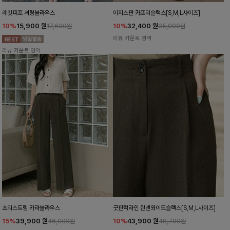
레킷퍼프 셔링블라우스
이지스판 카프리슬랙스[S,M,L사이즈]
10%
15,900
원
10%
32,400
원
17,600원
35,900원
리뷰 카운트 영역
리뷰 카운트 영역
초리스트링 카라블라우스
굿핀턱라인 린넨와이드슬랙스[S,M,L사이즈]
15%
39,900
원
10%
43,900
원
46,900원
48,700원