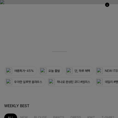
0
03
33
여름특가~45%
오늘 출발
단, 하루 혜택
NEW IT
우아한 실루엣 블라우스
하나로 완성된 코디 #원피스
데일리 #
WEEKLY BEST
NEW
BLOUSE
PANTS
DRESS
KNIT
T-SHIRT
ALL