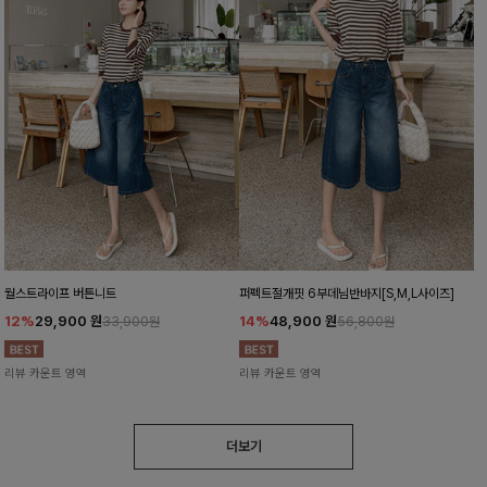
월스트라이프 버튼니트
퍼펙트절개핏 6부데님반바지[S,M,L사이즈]
12%
29,900
원
14%
48,900
원
33,900원
56,800원
리뷰 카운트 영역
리뷰 카운트 영역
더보기