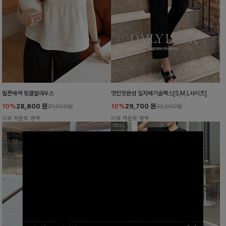
릴픈배색 링클블라우스
멋진핏완성 일자배기슬랙스[S,M,L사이즈]
10%
28,800
원
10%
29,700
원
31,900원
32,900원
리뷰 카운트 영역
리뷰 카운트 영역