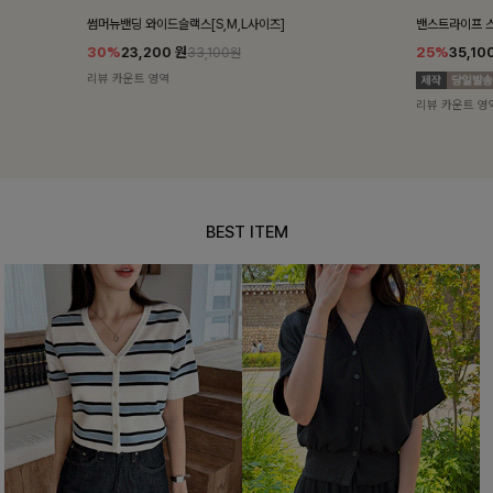
밴스트라이프 스트링원피스
쥬린레이스 카
25%
35,100
원
12%
34,90
46,800원
리뷰 카운트 영역
리뷰 카운트 영
BEST ITEM