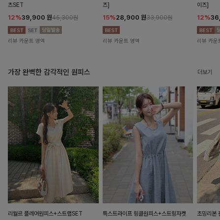
츠SET
즈]
이즈]
12%
39,900
원
15%
28,900
원
12%
36
45,300원
33,900원
리뷰 카운트 영역
리뷰 카운트 영역
리뷰 카운
가장 완벽한 감각적인 원피스
더보기
리월르 플레어원피스+스트랩SET
특스트라이프 링클원피스+스트링자켓
초밍리본 