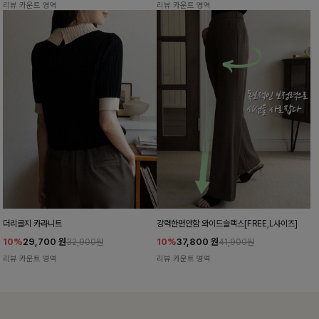
리뷰 카운트 영역
리뷰 카운트 영역
더리골지 카라니트
강력한편안함 와이드슬랙스[FREE,L사이즈]
10%
29,700
원
10%
37,800
원
32,900원
41,900원
리뷰 카운트 영역
리뷰 카운트 영역