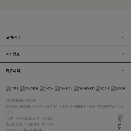
고객센터
계좌번호
커뮤니티
(주)클릭앤퍼니/김예중
02880 서울특별시 성북구 성북로 49 (성북동, 운석빌딩) 운석빌딩 5층(반품주소가 아닙
니다.)
사업자 등록번호 209-81-43420
통신판매업신고 서울성북-0073호
개인정보관리책임자 박수미