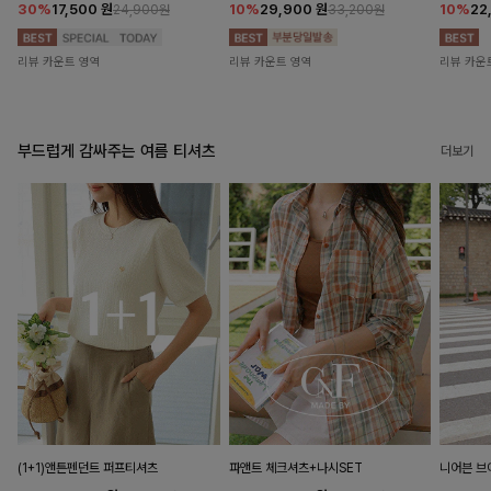
30%
17,500
원
10%
29,900
원
10%
22
24,900원
33,200원
리뷰 카운트 영역
리뷰 카운트 영역
리뷰 카운
부드럽게 감싸주는 여름 티셔츠
더보기
(1+1)앤튼펜던트 퍼프티셔츠
파앤트 체크셔츠+나시SET
니어븐 브