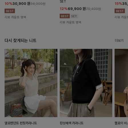
SET
10%
30,900
원
15%
35
34,300원
12%
69,900
원
79,400원
리뷰 카운트 영역
리뷰 카운
리뷰 카운트 영역
다시 찾게되는 니트
더보기
델로펜던트 펀칭카라니트
킹밋배색 카라니트
캘로이 비