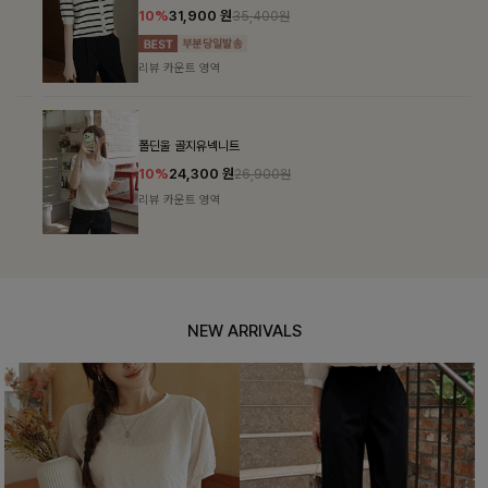
10%
31,900
원
35,400원
리뷰 카운트 영역
폴딘울 골지유넥니트
10%
24,300
원
26,900원
리뷰 카운트 영역
NEW ARRIVALS