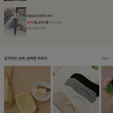
룬셀퍼프 셔링원피스
10%
36,900
원
40,900원
리뷰 카운트 영역
감각적인 선택, 완벽한 마무리
더보기