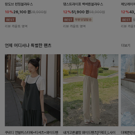
랑도브 펀칭블라우스
댕스트라이프 백버튼블라우스
제딧레이어
10%
26,100
원
12%
51,900
원
12%
43
28,900원
58,900원
리뷰 카운트 영역
리뷰 카운트 영역
리뷰 카운
언제 어디서나 특별한 팬츠
더보기
쿠르디 언발뷔스티에+티셔츠+와이드팬
내가고른쿨함 와이드팬츠[FREE,L사이
더예쁜린넨