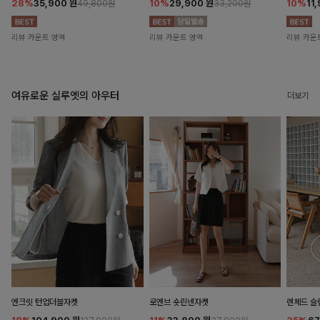
28%
35,900
원
10%
29,900
원
10%
11
49,800원
33,200원
리뷰 카운트 영역
리뷰 카운트 영역
리뷰 카운
여유로운 실루엣의 아우터
더보기
엔크릿 턴업더블자켓
로엔브 숏린넨자켓
렌체드 슬