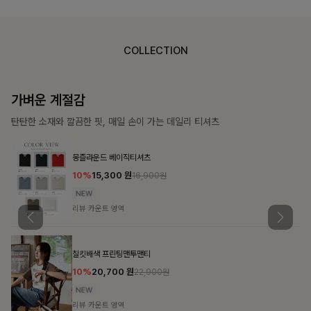
COLLECTION
가장 쉬운 코디
특별한 날부터 일상까지 함께하는 룩
큐플리츠 블라우스+스커트+벨트SET
10%
57,600
원
63,900원
리뷰 카운트 영역
밴스트라이프 스트링원피스
25%
35,100
원
46,800원
리뷰 카운트 영역