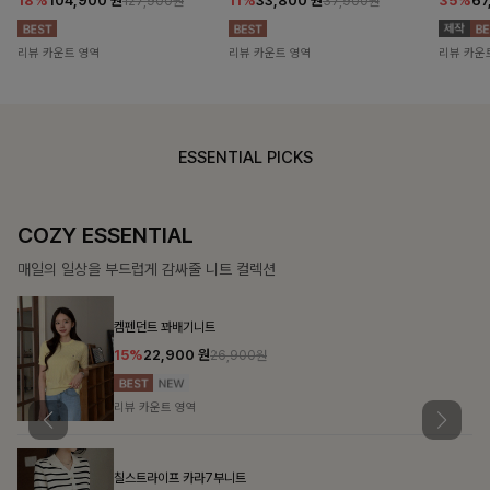
18%
104,900
원
11%
33,800
원
35%
67
127,900원
37,900원
리뷰 카운트 영역
리뷰 카운트 영역
리뷰 카운
ESSENTIAL PICKS
COZY ESSENTIAL
매일의 일상을 부드럽게 감싸줄 니트 컬렉션
켐펜던트 꽈배기니트
15%
22,900
원
26,900원
리뷰 카운트 영역
칠스트라이프 카라7부니트