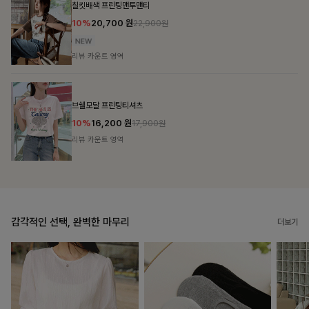
밴스트라이프 스트링원피스
25%
35,100
원
46,800원
리뷰 카운트 영역
룬셀퍼프 셔링원피스
10%
36,900
원
40,900원
리뷰 카운트 영역
감각적인 선택, 완벽한 마무리
더보기