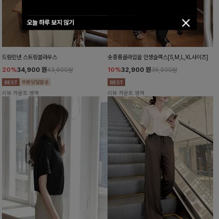
오늘 하루 보지 않기
드람린넨 스트링블라우스
숏중롱골라입을 인생슬랙스[S,M,L,XL사이즈]
20%
34,900
원
10%
32,900
원
43,600원
36,500원
리뷰 카운트 영역
리뷰 카운트 영역