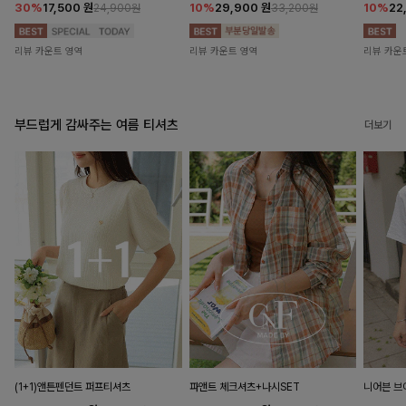
30%
17,500
원
10%
29,900
원
10%
22
24,900원
33,200원
리뷰 카운트 영역
리뷰 카운트 영역
리뷰 카운
부드럽게 감싸주는 여름 티셔츠
더보기
(1+1)앤튼펜던트 퍼프티셔츠
파앤트 체크셔츠+나시SET
니어븐 브