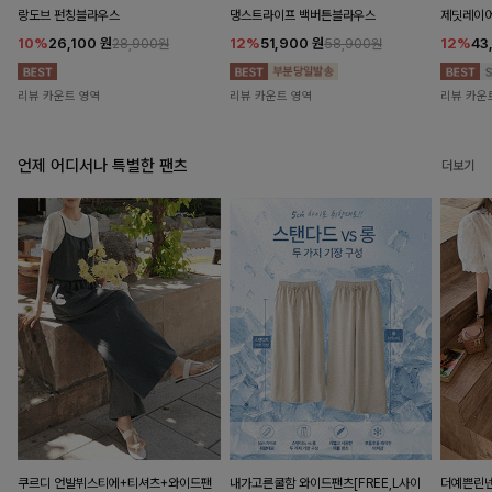
랑도브 펀칭블라우스
댕스트라이프 백버튼블라우스
제딧레이어
10%
26,100
원
12%
51,900
원
12%
43
28,900원
58,900원
리뷰 카운트 영역
리뷰 카운트 영역
리뷰 카운
언제 어디서나 특별한 팬츠
더보기
쿠르디 언발뷔스티에+티셔츠+와이드팬
내가고른쿨함 와이드팬츠[FREE,L사이
더예쁜린넨