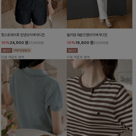
함스트라이프 린넨브이넥가디건
윌리덤 라운드앤브이넥가디건
10%
24,900
원
10%
19,800
원
27,600원
21,900원
리뷰 카운트 영역
리뷰 카운트 영역