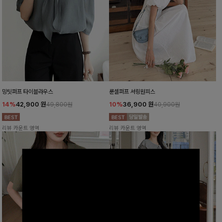
밍팃퍼프 타이블라우스
룬셀퍼프 셔링원피스
14%
42,900
원
10%
36,900
원
49,800원
40,900원
리뷰 카운트 영역
리뷰 카운트 영역