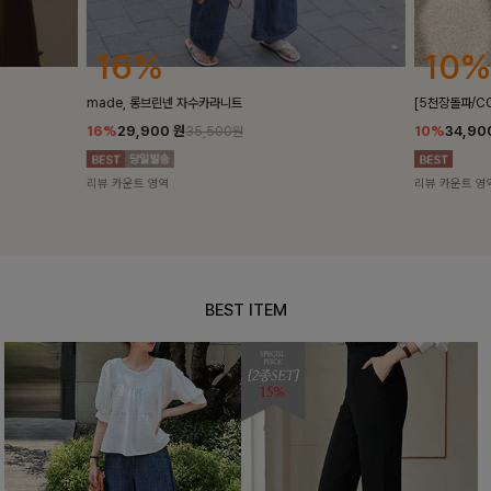
10%
10%
[5천장돌파/COOL]멜틴 퍼프블라우스
퍼피스트라이프
10%
34,900
원
10%
29,9
38,700원
리뷰 카운트 영역
리뷰 카운트 영
BEST ITEM