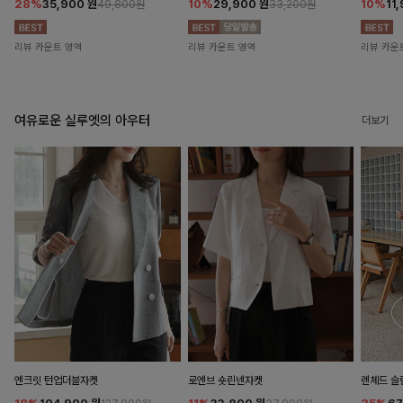
28%
35,900
원
10%
29,900
원
10%
11
49,800원
33,200원
리뷰 카운트 영역
리뷰 카운트 영역
리뷰 카운
여유로운 실루엣의 아우터
더보기
엔크릿 턴업더블자켓
로엔브 숏린넨자켓
렌체드 슬