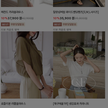
메칸드 카라블라우스
찰랑넘버원 와이드밴딩팬츠[S,M,L사이즈]
10%
37,900
원
10%
35,900
원
42,100원
39,800원
리뷰 카운트 영역
리뷰 카운트 영역
로즐리본 러플블라우스
[재구매율1위] 냉감효과 카라니트