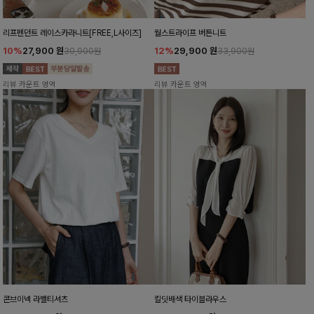
리프펜던트 레이스카라니트[FREE,L사이즈]
월스트라이프 버튼니트
10%
27,900
원
12%
29,900
원
30,900원
33,900원
리뷰 카운트 영역
리뷰 카운트 영역
콘브이넥 라벨티셔츠
킬딧배색 타이블라우스