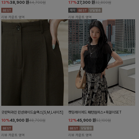
13%
38,900
원
17%
27,300
원
44,700원
32,800원
리뷰 카운트 영역
리뷰 카운트 영역
굿핀턱라인 린넨와이드슬랙스[S,M,L사이즈]
캣밍레이어드 패턴원피스+목걸이SET
10%
43,900
원
12%
45,900
원
48,700원
52,100원
리뷰 카운트 영역
리뷰 카운트 영역