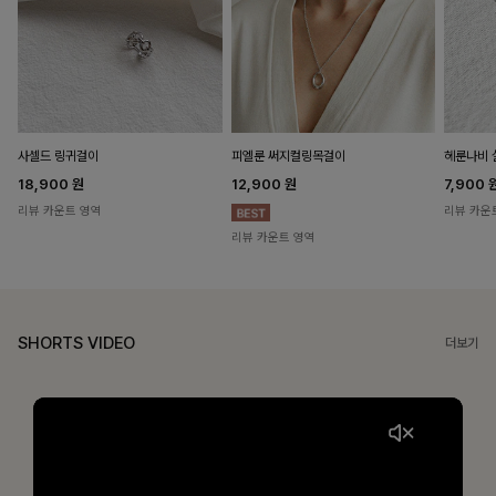
헤룬나비 
사셀드 링귀걸이
피엘룬 써지컬링목걸이
7,900
18,900
원
12,900
원
리뷰 카운
리뷰 카운트 영역
리뷰 카운트 영역
SHORTS VIDEO
더보기