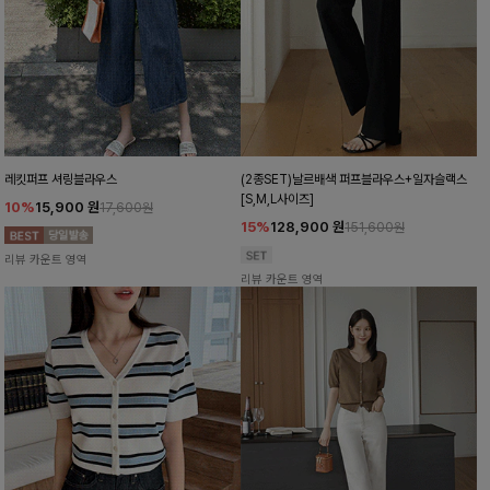
레킷퍼프 셔링블라우스
(2종SET)날르배색 퍼프블라우스+일자슬랙스
[S,M,L사이즈]
10%
15,900
원
17,600원
15%
128,900
원
151,600원
리뷰 카운트 영역
리뷰 카운트 영역