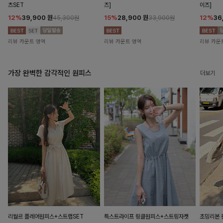
츠SET
즈]
이즈]
12%
39,900
원
15%
28,900
원
12%
36
45,300원
33,900원
리뷰 카운트 영역
리뷰 카운트 영역
리뷰 카운
가장 완벽한 감각적인 원피스
더보기
리월르 플레어원피스+스트랩SET
특스트라이프 링클원피스+스트링자켓
초밍리본 