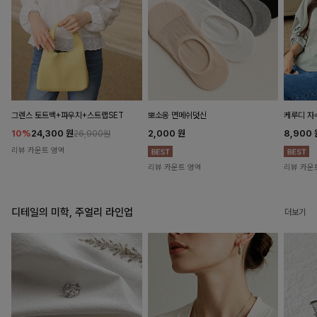
뽀소옹 면메쉬덧신
그렌스 토트백+파우치+스트랩SET
케루디 자
2,000
원
10%
24,300
원
8,900
26,900원
리뷰 카운트 영역
리뷰 카운트 영역
리뷰 카운
디테일의 미학, 주얼리 라인업
더보기