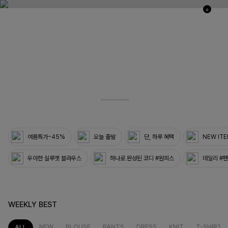
0
03
33
여름특가~45%
오늘 출발
단, 하루 혜택
NEW IT
우아한 실루엣 블라우스
하나로 완성된 코디 #원피스
데일리 #
WEEKLY BEST
NEW
BLOUSE
PANTS
DRESS
KNIT
T-SHIRT
ALL