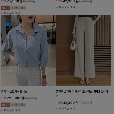
10%
17,900
원
10%
42,300
원
19,800원
46,900원
리뷰 카운트 영역
리뷰 카운트 영역
룬카일 스트라이프셔츠
쫀득함그자체 일자와이드슬랙스[FREE,L사이
즈]
13%
29,900
원
34,300원
10%
42,300
원
46,900원
리뷰 카운트 영역
리뷰 카운트 영역