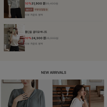
10%
31,900
원
35,400원
리뷰 카운트 영역
폴딘울 골지유넥니트
10%
24,300
원
26,900원
리뷰 카운트 영역
NEW ARRIVALS