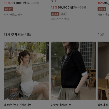
SET
10%
30,900
원
15%
35
34,300원
12%
69,900
원
79,400원
리뷰 카운트 영역
리뷰 카운
리뷰 카운트 영역
다시 찾게되는 니트
더보기
델로펜던트 펀칭카라니트
킹밋배색 카라니트
캘로이 비