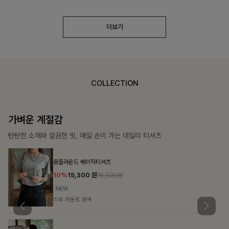
더보기
COLLECTION
가장 쉬운 코디
특별한 날부터 일상까지 함께하는 룩
큐플리츠 블라우스+스커트+벨트SET
10%
57,600
원
63,900원
리뷰 카운트 영역