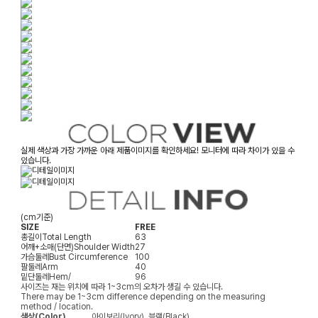
실제 색상과 가장 가까운 아래 제품이미지를 확인하세요! 모니터에 따라 차이가 있을 수
있습니다.
(cm기준)
SIZE
FREE
총길이
Total Length
63
어깨+소매(단면)
Shoulder Width
27
가슴둘레
Bust Circumference
100
팔둘레
Arm
40
밑단둘레
Hem/
96
사이즈는 재는 위치에 따라 1~3cm의 오차가 생길 수 있습니다.
There may be 1~3cm difference depending on the measuring
method / location.
색상(Color)
아이보리(Ivory), 블랙(Black)