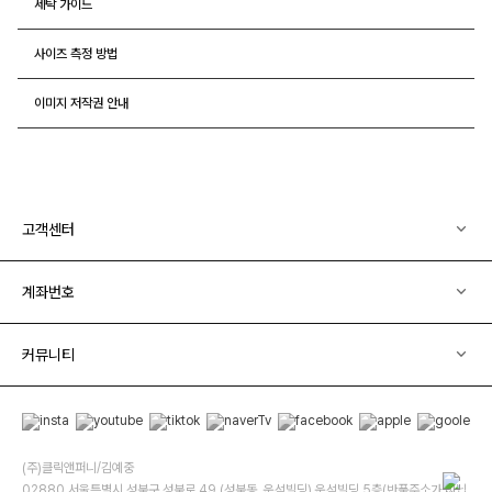
세탁 가이드
사이즈 측정 방법
이미지 저작권 안내
고객센터
계좌번호
커뮤니티
(주)클릭앤퍼니/김예중
02880 서울특별시 성북구 성북로 49 (성북동, 운석빌딩) 운석빌딩 5층(반품주소가 아닙