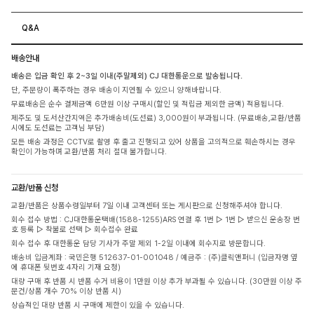
Q&A
배송안내
배송은 입금 확인 후 2~3일 이내(주말제외) CJ 대한통운으로 발송됩니다.
단, 주문량이 폭주하는 경우 배송이 지연될 수 있으니 양해바랍니다.
무료배송은 순수 결제금액 6만원 이상 구매시(할인 및 적립금 제외한 금액) 적용됩니다.
제주도 및 도서산간지역은 추가배송비(도선료) 3,000원이 부과됩니다. (무료배송,교환/반품
시에도 도선료는 고객님 부담)
모든 배송 과정은 CCTV로 촬영 후 출고 진행되고 있어 상품을 고의적으로 훼손하시는 경우
확인이 가능하며 교환/반품 처리 절대 불가합니다.
교환/반품 신청
교환/반품은 상품수령일부터 7일 이내 고객센터 또는 게시판으로 신청해주셔야 합니다.
회수 접수 방법 : CJ대한통운택배(1588-1255)ARS 연결 후 1번 ▷ 1번 ▷ 받으신 운송장 번
호 등록 ▷ 착불로 선택 ▷ 회수접수 완료
회수 접수 후 대한통운 담당 기사가 주말 제외 1-2일 이내에 회수지로 방문합니다.
배송비 입금계좌 : 국민은행 512637-01-001048 / 예금주 : (주)클릭앤퍼니 (입금자명 옆
에 휴대폰 뒷번호 4자리 기재 요청)
대량 구매 후 반품 시 반품 수거 비용이 1만원 이상 추가 부과될 수 있습니다. (30만원 이상 주
문건/상품 개수 70% 이상 반품 시)
상습적인 대량 반품 시 구매에 제한이 있을 수 있습니다.