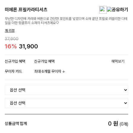
미에론 프릴카라티셔츠
무난한 디자인에 카라와 버튼으로 간단한 포인트를 넣었으며 소매 끝단 프릴로 러블리한 디테
일을 더한 링클프리 소재의 티셔츠예요♡
개 리뷰
37,900
16%
31,900
신규가입 혜택
신규가입 혜택
혜택보기
무이자 카드
최대 6개월 무이자
0
원
상품금액 합계
(
0
개)