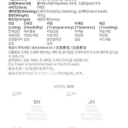
소재(Material)
폴리에스터(Polyester) 95%, 스판(Span) 5%
사이즈(Size)
FREE
세탁방법(Washing)
드라이크리닝(Dry cleaning), 손세탁(Hand wash)
중량(Weight)
180g
제조국(Origin)
대한민국(Korea)
안감
신축성
비침
두께감
촉감
(Lining)
(Flexibility)
(Transparency)
(Thickness)
(Touching)
전체안감
매우좋음
비침있음
두꺼움
까슬거림
부분안감
약간당겨짐
비침약간
적당함
적당함
안감탈부착
없음
밝은칼라만
얇음
부드러움
없음
없음
취급시 주의사항 / Attention to / 注意事项 / 注意事項
상품별로 기재된 소재에 해당하는 세탁 및 관리법을 지켜주셔야 더 오래 예쁘게 입으실
수 있습니다.
클릭앤퍼니 모든 의류는 첫 세탁은 드라이크리닝을 권장합니다.
Dry Clean is recommended on the first wash.
建议在第一次洗涤时使用干洗。
最初の洗浄ではドライクリーニングをお勧めします。
MODEL
SIZE
SH
JH
163cm
167cm
TOP(55)
TOP(55)
BOTTOM(26)
BOTTOM(26)
SHOES(240)
SHOES(240)