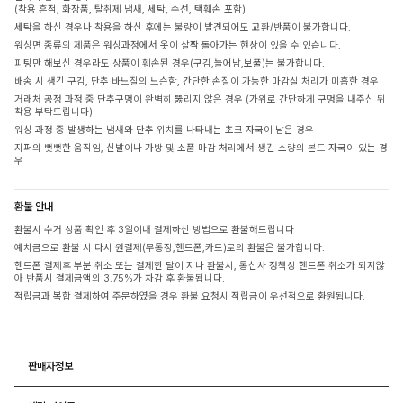
(착용 흔적, 화장품, 탈취제 냄새, 세탁, 수선, 택훼손 포함)
세탁을 하신 경우나 착용을 하신 후에는 불량이 발견되어도 교환/반품이 불가합니다.
워싱면 종류의 제품은 워싱과정에서 옷이 살짝 돌아가는 현상이 있을 수 있습니다.
피팅만 해보신 경우라도 상품이 훼손된 경우(구김,늘어남,보풀)는 불가합니다.
배송 시 생긴 구김, 단추 바느질의 느슨함, 간단한 손질이 가능한 마감실 처리가 미흡한 경우
거래처 공정 과정 중 단추구멍이 완벽히 뚫리지 않은 경우 (가위로 간단하게 구멍을 내주신 뒤
착용 부탁드립니다)
워싱 과정 중 발생하는 냄새와 단추 위치를 나타내는 초크 자국이 남은 경우
지퍼의 뻣뻣한 움직임, 신발이나 가방 및 소품 마감 처리에서 생긴 소량의 본드 자국이 있는 경
우
환불 안내
환불시 수거 상품 확인 후 3일이내 결제하신 방법으로 환불해드립니다
예치금으로 환불 시 다시 원결제(무통장,핸드폰,카드)로의 환불은 불가합니다.
핸드폰 결제후 부분 취소 또는 결제한 달이 지나 환불시, 통신사 정책상 핸드폰 취소가 되지않
아 반품시 결제금액의 3.75%가 차감 후 환불됩니다.
적립금과 복합 결제하여 주문하였을 경우 환불 요청시 적립금이 우선적으로 환원됩니다.
판매자정보