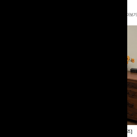
더보기
부츠컷슬랙스[S,M,L사이즈]
쿨링버튼 8부와이드팬츠[FREE,L사이즈]