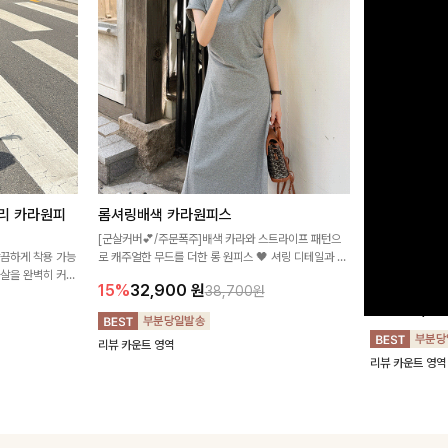
리 카라원피
롬셔링배색 카라원피스
[비율만점/
스
[군살커버💕/주문폭주]배색 카라와 스트라이프 패턴으
깔끔하게 착용 가능
로 캐주얼한 무드를 더한 롱 원피스 🖤 셔링 디테일과 쫀
고급스러운 플라
군살을 완벽히 커버
쫀한 스판 소재로 편안하면서도 여성스럽게 연출돼요
서 세련된 분위기
15%
32,900
원
38,700원
림하게 핏을 조절
12%
32,4
리뷰 카운트 영역
리뷰 카운트 영역