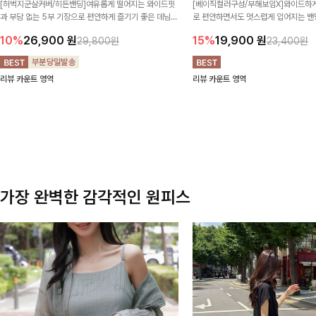
[허벅지군살커버/히든밴딩]여유롭게 떨어지는 와이드핏
[베이직컬러구성/부해보임X]와이드하게
과 부담 없는 5부 기장으로 편안하게 즐기기 좋은 데님
로 편안하면서도 멋스럽게 입어지는 밴딩
팬츠 ✨ 빈티지한 워싱감이 더해져 캐주얼하면서도 트렌
한 포켓 디테일 더해져 데일리룩부터 
10%
26,900
원
15%
19,900
원
29,800원
23,400원
디한 무드로 연출
높게 즐겨지는 아이템!
리뷰 카운트 영역
리뷰 카운트 영역
가장 완벽한 감각적인 원피스