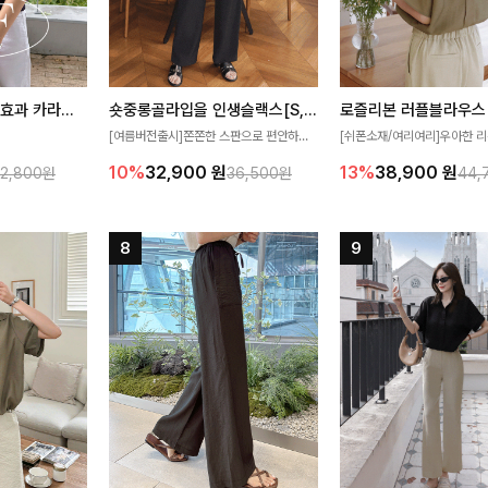
[재구매율1위] 냉감효과 카라니트
숏중롱골라입을 인생슬랙스[S,M,L,XL사이즈]
로즐리본 러플블라우스
[여름버전출시]쫀쫀한 스판으로 편안하게
[쉬폰소재/여리여리]우아한 리
필요가 없어요!얇
착용되어 누구나 입기 좋은 데일리 슬랙스!
연스럽게 흐르는 러플 디테일
10%
32,900
원
13%
38,900
원
32,800원
36,500원
44,
여름에도 시원하게
숏·기본·롱 기장과 와이드·부츠컷 핏까지 취
분위기를 더해주는 블라우스 
다
향에 맞게 선택할 수 있어 더욱 만족스러워
한 소재감과 여유롭게 떨어지
요
얼굴까지 화사해 보이며 세련
좋아요