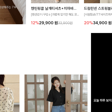
완성해주는 7부 블
헨틴링클 날개티셔츠+치마바지SET
드람린넨 스트링블
 스타일링을 연출하
[텐션감↑/구김↓]가볍게 입기만 해도 코
[시원함🧊/77사이즈까
디가 완성되는 세트 아이템으로, 자연스럽
한 텍스처가 돋보이는 블
12%
29,900
원
20%
34,900
원
33,900원
게 퍼지는 프릴 날개 소매가 우아한 포인트
없는 슬릿 카라 디자인이
를 더해드립니다💕 잔잔한 링클 텍스처 소
원하게 연출해드립니다 
재와 편안한 허리밴딩으로 하루 종일 산뜻
하고 쾌적하게 즐겨보세요!
오늘 하루 보지