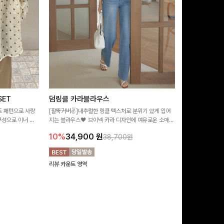
ET
덤링클 카라블라우스
비반드 링클
트 패턴으로 사랑
[팔뚝커버✌]내추럴한 링클 텍스처로 분위기 있게 입어
[구김걱정없는✨/
구성으로 이너 걱
지는 블라우스🖤 브이넥 카라 디자인에 여유로운 소매핏
처가 돋보이는 블
:)
더해져 여리하면서도 시원한 무드로 즐기기 좋아요-
소매 디테일이 
10%
34,900
원
17%
28,9
38,700원
연출해드려요!
리뷰 카운트 영역
리뷰 카운트 영역