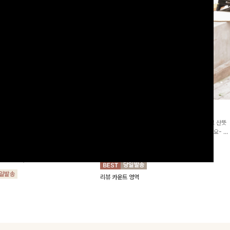
2차리오더]뮨스트링 플라워원피
딘젤퍼프 스트라이프원피스
[청순무드/체형커버]꾸안꾸 무드의 정석🤍 가볍고 산뜻
워 패턴과 랩 디자인으로 여성스러우면
한 착용감으로 여름 내내 손이 자주 가는 원피스예요- 은
를 더해주며 스트링이 내장되어있어 슬
은한 스트라이프 패턴과 여유로운 핏이 만나 편안함은 물
10%
64,900
원
72,100원
할 수 있어요🤍
론, 고급스러운 분위기까지 더해드립니다
00
원
36,800원
리뷰 카운트 영역