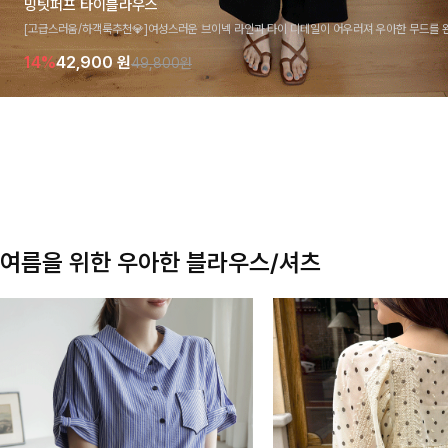
밍팃퍼프 타이블라우스
[고급스러움/하객룩추천💎]여성스러운 브이넥 라인과 타이 디테일이 어우러져 우아한 무드를 
라우스 🤍 여유로운 7부 소매로 편안하게 착용되며 데일리룩부터 출근룩, 하객룩까지 세련된
14%
42,900
원
49,800원
기 좋은 아이템이에요
여름을 위한 우아한 블라우스/셔츠