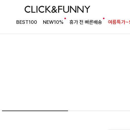
여름의 끝을 완성할
BEST100
NEW10%
휴가 전 빠른배송
여름특가~
감각적인 원피스
셀퍼프 셔링원피스