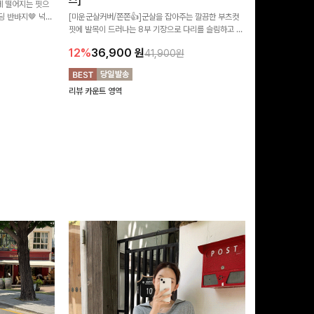
즈]
 떨어지는 핏으
[MADE/후기인
 반바지🤎 넉넉
[미운군살커버/쫀쫀👍]군살을 잡아주는 깔끔한 부츠컷
직하지만 부츠컷으
여행룩까지 활용도
핏에 발목이 드러나는 8부 기장으로 다리를 슬림하고 길
로 하루종일 편안
20%
29,9
어보이게 만들어주며 생지 소재로 멋을 더한 데님팬츠에
12%
36,900
원
41,900원
요~!
리뷰 카운트 영역
리뷰 카운트 영역