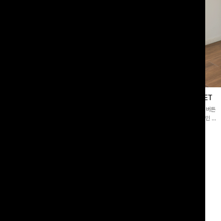
블라우스
제딧레이어드 블라우스+플레어팬츠SET
스퀘어넥]입체감 있는 링클 엠보 텍스
[완성도높은💗]레이어드한 듯 자연스러운 나시와 버튼
라우스- 여유로운 실루엣과 물결 짜임
원피스가 함께 구성된 세트 아이템입니다. 코디 고민 없
더해져 편안하면서도 여성스러운 무드를
이 한 벌만으로도 내추럴하면서 여성스러운 썸머룩 완성!
00
원
12%
43,900
원
34,800원
49,800원
리뷰 카운트 영역