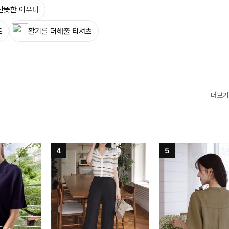
산뜻한 아우터
트
활기를 더해줄 티셔츠
더보기