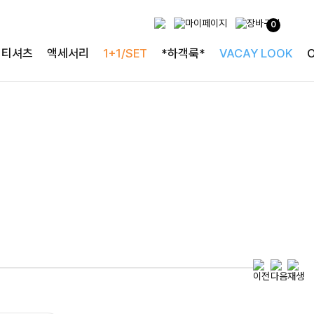
0
특별한 날을 빛내는
티셔츠
액세서리
1+1/SET
*하객룩*
VACAY LOOK
하객룩의 정석
로즐리본 러플블라우스