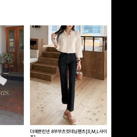
더예쁜린넨 8부부츠컷데님팬츠[S,M,L사이
급속쿨링효과 