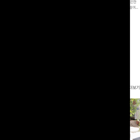
증👍]누구나 갖고 싶어할 슬랙스:)베이
[바스락소재💙/8부기장]사이드 버튼 디테일이 은은한
로 이쁜 핏 연출은 물론,쫀쫀한 스판끼
포인트가 되어주는 와이드 팬츠입니다. 여유롭게 떨어지
하게!
는 실루엣과 가볍게 바스락거리는 소재감으로 시원하고
00
원
14%
42,900
원
37,300원
49,800원
편안하게 즐기기 좋은 아이템-
리뷰 카운트 영역
더보기