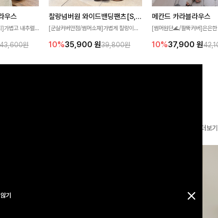
찰랑넘버원 와이드밴딩팬츠[S,M,L사이즈]
메칸드 카라블라우스
라우스
[군살커버만점/썸머소재]가볍게 찰랑이는
[썸머원단🌊/팔뚝커버]은은한
지]가볍고 내추럴
원단과 여유로운 와이드 핏으로 하루 종일
와 여유로운 실루엣이 만나 
라우스로, 답답함
10%
35,900
원
10%
37,900
원
39,800원
42,
43,600원
편안하게 착용하실 수 있는 팬츠입니다 🖤
세련된 무드를 연출해주는 블
 얼굴선을 더욱 시
✨ 허리 전체 밴딩과 스트링 디테일로 안정
리룩부터 출근룩까지 다양하게
🌿
감 있는 착용감을 더해드려요!
은 베이직한 디자인!
더보기
 않기