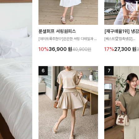
룬셀퍼프 셔링원피스
[데이트룩추천🩷]은은한 셔링 디테일과 퍼
[베스트🏆접촉냉감]
프 소매가 어우러져 사랑스러운 무드를 완
여름에도 무더위 걱정할 
10%
36,900
원
17%
27,300
원
40,900원
성해주는 원피스🤍 허리 스모크 밴딩이 슬
고 가벼운 소재감으로 
림한 실루엣을 연출해주며, 자연스럽게 퍼
즐기실 수 있는 니트랍니
지는 플레어 라인으로 여성스럽고 편안하게
즐기기 좋아요