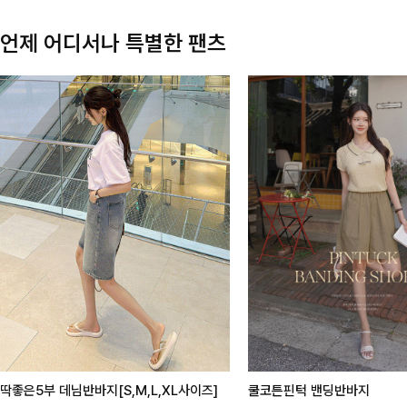
언제 어디서나 특별한 팬츠
딱좋은5부 데님반바지[S,M,L,XL사이즈]
쿨코튼핀턱 밴딩반바지