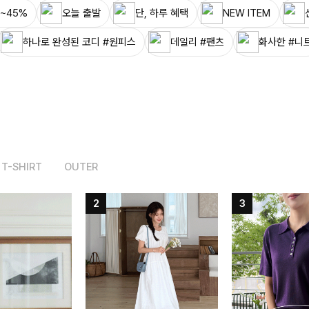
~45%
오늘 출발
단, 하루 혜택
NEW ITEM
하나로 완성된 코디 #원피스
데일리 #팬츠
화사한 #니
T-SHIRT
OUTER