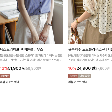
댕스트라이프 백버튼블라우스
율븐자수 도트블라우스+나시S
[활용도좋은✨]은은한 스트라이프 패턴이 더해져 심플한
[아방한핏🤍]은은한 레이스 자수와 도
코디에도 세련된 포인트를 더해드리며 깔끔한 스트라이
스러운 감성 가득 담았으며 나시 세트 
프 디테일로 유행 없이 오래 함께하기 좋은 블라우스예요
정없이 손쉽게 코디 가능한 블라우스에요
12%
51,900
원
10%
24,900
원
58,900원
27,600원
리뷰 카운트 영역
리뷰 카운트 영역