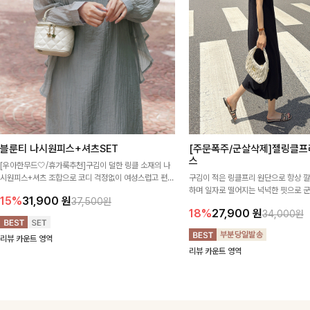
블룬티 나시원피스+셔츠SET
[주문폭주/군살삭제]젤링클프
스
[우아한무드🤍/휴가룩추천]구김이 덜한 링클 소재의 나
시원피스+셔츠 조합으로 코디 걱정없이 여성스럽고 편안
구김이 적은 링클프리 원단으로 항상 
하게 즐길 수 있는 아이템이에요:)
하며 일자로 떨어지는 넉넉한 핏으로 
15%
31,900
원
37,500원
해주는 원피스에요🖤
18%
27,900
원
34,000원
리뷰 카운트 영역
리뷰 카운트 영역